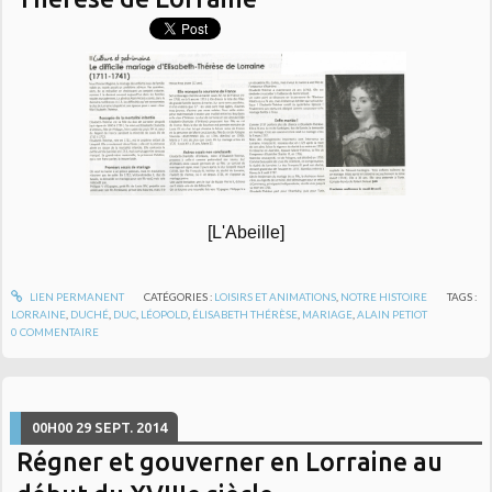
[L'Abeille]
LIEN PERMANENT
CATÉGORIES :
LOISIRS ET ANIMATIONS
,
NOTRE HISTOIRE
TAGS :
LORRAINE
,
DUCHÉ
,
DUC
,
LÉOPOLD
,
ÉLISABETH THÉRÈSE
,
MARIAGE
,
ALAIN PETIOT
0
COMMENTAIRE
00H00
29
SEPT. 2014
Régner et gouverner en Lorraine au