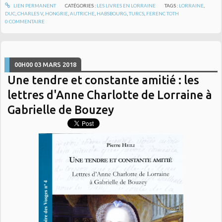
LIEN PERMANENT
CATÉGORIES :
LES LIVRES EN LORRAINE
TAGS :
LORRAINE
,
DUC
,
CHARLES V
,
HONGRIE
,
AUTRICHE
,
HABSBOURG
,
TURCS
,
FERENC TOTH
0
COMMENTAIRE
00H00
03
MARS 2018
Une tendre et constante amitié : les
lettres d'Anne Charlotte de Lorraine à
Gabrielle de Bouzey