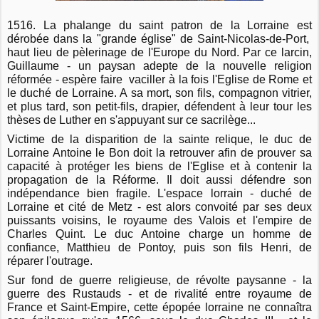
1516. La phalange du saint patron de la Lorraine est
dérobée dans la "grande église" de Saint-Nicolas-de-Port,
haut lieu de pèlerinage de l'Europe du Nord. Par ce larcin,
Guillaume - un paysan adepte de la nouvelle religion
réformée - espère faire vaciller à la fois l'Eglise de Rome et
le duché de Lorraine. A sa mort, son fils, compagnon vitrier,
et plus tard, son petit-fils, drapier, défendent à leur tour les
thèses de Luther en s'appuyant sur ce sacrilège...
Victime de la disparition de la sainte relique, le duc de
Lorraine Antoine le Bon doit la retrouver afin de prouver sa
capacité à protéger les biens de l'Eglise et à contenir la
propagation de la Réforme. Il doit aussi défendre son
indépendance bien fragile. L'espace lorrain - duché de
Lorraine et cité de Metz - est alors convoité par ses deux
puissants voisins, le royaume des Valois et l'empire de
Charles Quint. Le duc Antoine charge un homme de
confiance, Matthieu de Pontoy, puis son fils Henri, de
réparer l'outrage.
Sur fond de guerre religieuse, de révolte paysanne - la
guerre des Rustauds - et de rivalité entre royaume de
France et Saint-Empire, cette épopée lorraine ne connaîtra