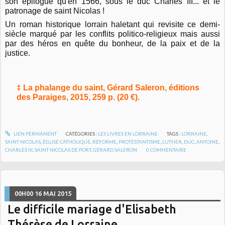
son épilogue qu'en 1566, sous le duc Charles III... et le
patronage de saint Nicolas !
Un roman historique lorrain haletant qui revisite ce demi-
siècle marqué par les conflits politico-religieux mais aussi
par des héros en quête du bonheur, de la paix et de la
justice.
‡ La phalange du saint, Gérard Saleron, éditions
des Paraiges, 2015, 259 p. (20 €).
LIEN PERMANENT
CATÉGORIES :
LES LIVRES EN LORRAINE
TAGS :
LORRAINE
,
SAINT NICOLAS
,
ÉGLISE CATHOLIQUE
,
RÉFORME
,
PROTESTANTISME
,
LUTHER
,
DUC
,
ANTOINE
,
CHARLES III
,
SAINT NICOLAS DE PORT
,
GÉRARD SALERON
0
COMMENTAIRE
00H00
16
MAI 2015
Le difficile mariage d'Elisabeth
Thérèse de Lorraine