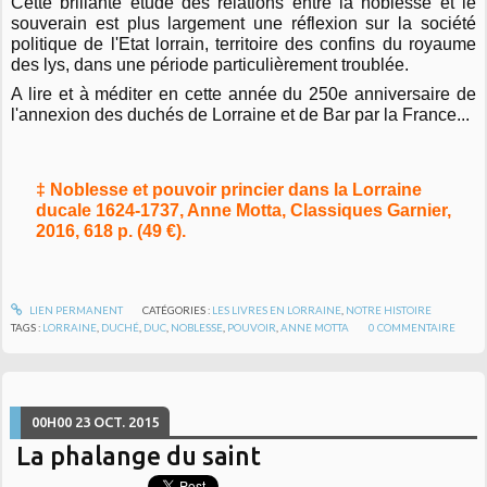
Cette brillante étude des relations entre la noblesse et le
souverain est plus largement une réflexion sur la société
politique de l'Etat lorrain, territoire des confins du royaume
des lys, dans une période particulièrement troublée.
A lire et à méditer en cette année du 250e anniversaire de
l'annexion des duchés de Lorraine et de Bar par la France...
‡ Noblesse et pouvoir princier dans la Lorraine
ducale 1624-1737, Anne Motta, Classiques Garnier,
2016, 618 p. (49 €).
LIEN PERMANENT
CATÉGORIES :
LES LIVRES EN LORRAINE
,
NOTRE HISTOIRE
TAGS :
LORRAINE
,
DUCHÉ
,
DUC
,
NOBLESSE
,
POUVOIR
,
ANNE MOTTA
0
COMMENTAIRE
00H00
23
OCT. 2015
La phalange du saint