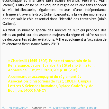
économique et financière bien établie (Francis Pierre et Alain
Weber). Enfin, on ne peut évoquer le règne de ce duc sans aborder
la vie intellectuelle, également moteur d'une indépendance
affirmée à travers le droit (Julien Lapointe), ni la vie des imprimeurs
dont on sait le rôle essentiel dans l'identité des territoires (Alain
Cullière).
Au final, un numéro spécial des
Annales de l'Est
qui propose des
mises au point sur des aspects majeurs du règne et offre sa part
de découvertes et de révélations. A lire absolument à l'occasion de
l'événement
Renaissance Nancy 2013
!
‡ Charles III (1545-1608). Prince et souverain de la
Renaissance, Laurent Jalabert et Stefano Simiz (dir.),
Annales de l'Est, n° 1, 2013, 205 p., ill. (23 €).
A commander accompagné du règlement à :
Association d'historiens de l'Est, CRULH, Campus
Lettres & Sciences humaines, 3 place Godefroy-de-
Bouillon, 54000 NANCY
LIEN PERMANENT
CATÉGORIES :
LES LIVRES EN LORRAINE
,
NOTRE HISTOIRE