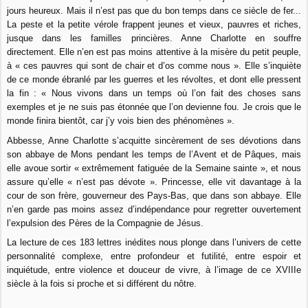
jours heureux. Mais il n’est pas que du bon temps dans ce siècle de fer...
La peste et la petite vérole frappent jeunes et vieux, pauvres et riches,
jusque dans les familles princières. Anne Charlotte en souffre
directement. Elle n’en est pas moins attentive à la misère du petit peuple,
à « ces pauvres qui sont de chair et d’os comme nous ». Elle s’inquiète
de ce monde ébranlé par les guerres et les révoltes, et dont elle pressent
la fin : « Nous vivons dans un temps où l’on fait des choses sans
exemples et je ne suis pas étonnée que l’on devienne fou. Je crois que le
monde finira bientôt, car j’y vois bien des phénomènes ».
Abbesse, Anne Charlotte s’acquitte sincèrement de ses dévotions dans
son abbaye de Mons pendant les temps de l’Avent et de Pâques, mais
elle avoue sortir « extrêmement fatiguée de la Semaine sainte », et nous
assure qu’elle « n’est pas dévote ». Princesse, elle vit davantage à la
cour de son frère, gouverneur des Pays-Bas, que dans son abbaye. Elle
n’en garde pas moins assez d’indépendance pour regretter ouvertement
l’expulsion des Pères de la Compagnie de Jésus.
La lecture de ces 183 lettres inédites nous plonge dans l’univers de cette
personnalité complexe, entre profondeur et futilité, entre espoir et
inquiétude, entre violence et douceur de vivre, à l’image de ce XVIIIe
siècle à la fois si proche et si différent du nôtre.