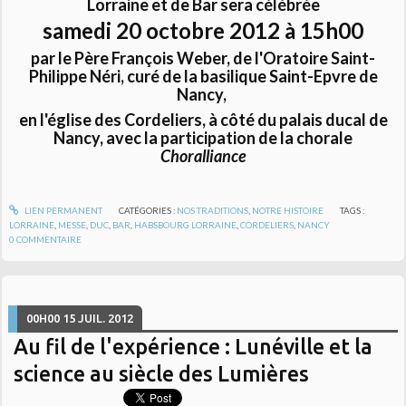
Lorraine et de Bar
sera célébrée
samedi 20 octobre 2012 à 15h00
par le Père François Weber, de l'Oratoire Saint-
Philippe Néri, curé de la basilique Saint-Epvre de
Nancy,
en l'église des Cordeliers, à côté du palais ducal de
Nancy, avec la participation de la chorale
Choralliance
LIEN PERMANENT
CATÉGORIES :
NOS TRADITIONS
,
NOTRE HISTOIRE
TAGS :
LORRAINE
,
MESSE
,
DUC
,
BAR
,
HABSBOURG LORRAINE
,
CORDELIERS
,
NANCY
0
COMMENTAIRE
00H00
15
JUIL. 2012
Au fil de l'expérience : Lunéville et la
science au siècle des Lumières