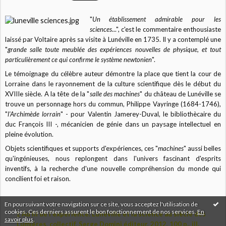
"
Un établissement admirable pour les
sciences
...", c'est le commentaire enthousiaste
laissé par Voltaire après sa visite à Lunéville en 1735. Il y a contemplé une
"
grande salle toute meublée des expériences nouvelles de physique, et tout
particulièrement ce qui confirme le système newtonien
".
Le témoignage du célèbre auteur démontre la place que tient la cour de
Lorraine dans le rayonnement de la culture scientifique dès le début du
XVIIIe siècle. A la tête de la "
salle des machines
" du château de Lunéville se
trouve un personnage hors du commun, Philippe Vayringe (1684-1746),
"
l'Archimède lorrain
" - pour Valentin Jamerey-Duval, le bibliothècaire du
duc François III -, mécanicien de génie dans un paysage intellectuel en
pleine évolution.
Objets scientifiques et supports d'expériences, ces "
machines
" aussi belles
qu'ingénieuses, nous replongent dans l'univers fascinant d'esprits
inventifs, à la recherche d'une nouvelle compréhension du monde qui
concilient foi et raison.
En poursuivant votre navigation sur ce site, vous acceptez l'utilisation de
cookies. Ces derniers assurent le bon fonctionnement de nos services.
En
‡ Au fil de l'expérience. Lunéville et la science au siècle des
savoir plus
.
Lumières, collectif, Serge Domini éditeur, 2012, 100 p., ill.