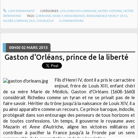
LIEN PERMANENT
CATÉGORIES :
LES LIVRES EN LORRAINE
,
NOTRE HISTOIRE
,
NOTRE
PATRIMOINE
TAGS :
LORRAINE
,
NANCY
,
RENAISSANCE
,
RENAISSANCE NANCY 2013
,
MUSÉE LORRAIN
,
DUC
,
CHARLES III
0
COMMENTAIRE
00H00
02
MARS 2013
Gaston d'Orléans, prince de la liberté
Fils d'Henri IV, dont il a pris le carractère
enjoué, frère de Louis XIII, enfant chéri
de sa mère Marie de Médicis, Gaston d'Orléans (1608-1660)
considérait Richelieu comme un tyran et ne se privait pas de le
faire savoir. Héritier du trône jusqu'à la naissance de Louis XIV, il a
pu ainsi apparaître comme un recours. Ce prince baroque, indocile,
protégeait dans son entourage des penseurs de tous horizons et
de toutes confessions. Un temps, il gouverne le royaume avec
Mazarin et Anne d'Autriche, aligne les victoires militaires et
contribue à pacifier la France jusqu'à la Fronde par un sens