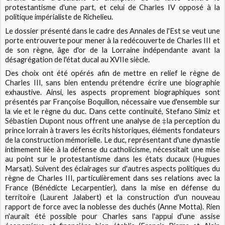
protestantisme d'une part, et celui de Charles IV opposé à la
politique impérialiste de Richelieu.
Le dossier présenté dans le cadre des Annales de l'Est se veut une
porte entrouverte pour mener à la redécouverte de Charles III et
de son règne, âge d'or de la Lorraine indépendante avant la
désagrégation de l'état ducal au XVIIe siècle.
Des choix ont été opérés afin de mettre en relief le règne de
Charles III, sans bien entendu prétendre écrire une biographie
exhaustive. Ainsi, les aspects proprement biographiques sont
présentés par Françoise Boquillon, nécessaire vue d'ensemble sur
la vie et le règne du duc. Dans cette continuité, Stefano Simiz et
Sébastien Dupont nous offrent une analyse de ‡la perception du
prince lorrain à travers les écrits historiques, éléments fondateurs
de la construction mémorielle. Le duc, représentant d'une dynastie
intimement liée à la défense du catholicisme, nécessitait une mise
au point sur le protestantisme dans les états ducaux (Hugues
Marsat). Suivent des éclairages sur d'autres aspects politiques du
règne de Charles III, particulièrement dans ses relations avec la
France (Bénédicte Lecarpentier), dans la mise en défense du
territoire (Laurent Jalabert) et la construction d'un nouveau
rapport de force avec la noblesse des duchés (Anne Motta). Rien
n'aurait été possible pour Charles sans l'appui d'une assise