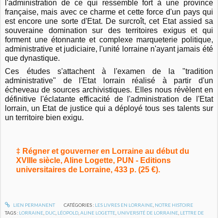
l'administration de ce qui ressemble fort à une province
française, mais avec ce charme et cette force d'un pays qui
est encore une sorte d'Etat. De surcroît, cet Etat assied sa
souveraine domination sur des territoires exigus et qui
forment une étonnante et complexe marqueterie politique,
administrative et judiciaire, l'unité lorraine n'ayant jamais été
que dynastique.
Ces études s'attachent à l'examen de la "tradition
administrative" de l'Etat lorrain réalisé à partir d'un
écheveau de sources archivistiques. Elles nous révèlent en
définitive l'éclatante efficacité de l'administration de l'Etat
lorrain, un Etat de justice qui a déployé tous ses talents sur
un territoire bien exigu.
‡ Régner et gouverner en Lorraine au début du
XVIIIe siècle, Aline Logette, PUN - Editions
universitaires de Lorraine, 433 p. (25 €).
LIEN PERMANENT
CATÉGORIES :
LES LIVRES EN LORRAINE
,
NOTRE HISTOIRE
TAGS :
LORRAINE
,
DUC
,
LÉOPOLD
,
ALINE LOGETTE
,
UNIVERSITÉ DE LORRAINE
,
LETTRE DE