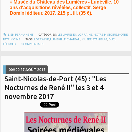
‡ Musée du Château des Lumières - Lunéville. 10
ans d'acquisitions révélées, collectif, Serge
Domini éditeur, 2017, 215 p., ill. (35 €).
LIEN PERMANENT
CATÉGORIES :
LES LIVRES EN LORRAINE
,
NOTRE HISTOIRE
,
NOTRE
PATRIMOINE
TAGS :
LORRAINE
,
LUNÉVILLE
,
CHÂTEAU
,
MUSÉE
,
STANISLAS
,
DUC
,
LÉOPOLD
0
COMMENTAIRE
00H00
27
AOÛT 2017
Saint-Nicolas-de-Port (45) : "Les
Nocturnes de René II" les 3 et 4
novembre 2017