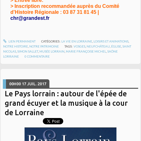
> Entrée libre.
> Inscription recommandée auprès du Comité
d'Histoire Régionale : 03 87 31 81 45 |
chr@grandest.fr
LIEN PERMANENT
CATÉGORIES :
LA VIE EN LORRAINE
,
LOISIRS ET ANIMATIONS
,
NOTRE HISTOIRE
,
NOTRE PATRIMOINE
TAGS :
VOSGES
,
NEUFCHÂTEAU
,
ÉGLISE
,
SAINT
NICOLAS
,
SIMON SALLET
,
MUSÉE LORRAIN
,
MARIE FRANÇOISE MICHEL
,
SAÔNE
LORRAINE
0
COMMENTAIRE
00H00
17
JUIL. 2017
Le Pays lorrain : autour de l'épée de
grand écuyer et la musique à la cour
de Lorraine