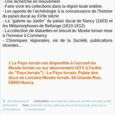
- Une recherche en mouvement
- Faire vivre les collections dans la région toute entière
- Les apports de l'archéologie à la connaissance de l'histoire
du palais ducal au XVIIe siècle
- La "galerie au Jardin" du palais ducal de Nancy (1603) et
les Métamorphoses de Bellange (1610-1612)
- La collection de statuettes en biscuit du Musée lorrain mise
à l'honneur à Commercy
- Chroniques régionales, vie de la Société, publications
récentes...
‡ Le Pays lorrain est disponible à l'accueil du
Musée lorrain ou sur abonnement (43 € à l'ordre
du "Pays lorrain") : Le Pays lorrain, Palais des
ducs de Lorraine-Musée lorrain, 64 Grande-Rue,
54000 Nancy.
LIEN PERMANENT
CATÉGORIES :
LES LIVRES EN LORRAINE
,
NOTRE HISTOIRE
,
NOTRE
PATRIMOINE
TAGS :
LORRAINE
,
MUSÉE LORRAIN
,
PALAIS DES DUCS DE LORRAINE
,
LE
PAYS LORRAIN
0
COMMENTAIRE