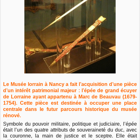
Le Musée lorrain à Nancy a fait l’acquisition d’une pièce
d’un intérêt patrimonial majeur : l’épée de grand écuyer
de Lorraine ayant appartenu à Marc de Beauvau (1679-
1754). Cette pièce est destinée à occuper une place
centrale dans le futur parcours historique du musée
rénové.
Symbole du pouvoir militaire, politique et judiciaire, l’épée
était l’un des quatre attributs de souveraineté du duc, avec
la couronne, la main de justice et le sceptre. Elle était