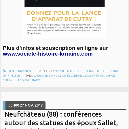
Plus d'infos et souscription en ligne sur
www.societe-histoire-lorraine.com
LIEN PERMANENT
CATÉGORIES :
LA VIE EN LORRAINE
,
NOTRE HISTOIRE
,
NOTRE
PATRIMOINE
TAGS :
LORRAINE
,
NANCY
,
MUSÉE LORRAIN
,
SOUSCRIPTION
,
LANCE
,
CUTRY
1
COMMENTAIRE
00H00
27
NOV. 2017
Neufchâteau (88) : conférences
autour des statues des époux Sallet,