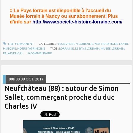
‡ Le Pays lorrain est disponible à l'accueil du
Musée lorrain à Nancy ou sur abonnement. Plus
d'info sur
http://www.societe-histoire-lorraine.com/
LIEN PERMANENT
CATÉGORIES :
LES LIVRES EN LORRAINE
,
NOS TRADITIONS
,
NOTRE
HISTOIRE
,
NOTRE PATRIMOINE
TAGS :
LORRAINE
,
LE PAYS LORRAIN
,
MUSÉE LORRAIN
,
PALAIS DUCAL
0
COMMENTAIRE
00H00
08
OCT. 2017
Neufchâteau (88) : autour de Simon
Sallet, commerçant proche du duc
Charles IV