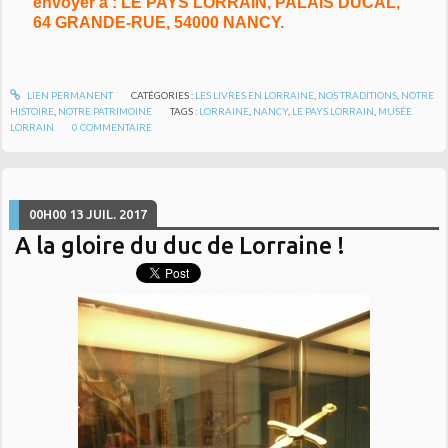
envoyer à : LE PAYS LORRAIN, PALAIS DUCAL,
64 GRANDE-RUE, 54000 NANCY.
LIEN PERMANENT
CATÉGORIES :
LES LIVRES EN LORRAINE
,
NOS TRADITIONS
,
NOTRE
HISTOIRE
,
NOTRE PATRIMOINE
TAGS :
LORRAINE
,
NANCY
,
LE PAYS LORRAIN
,
MUSÉE
LORRAIN
0
COMMENTAIRE
00H00
13
JUIL. 2017
A la gloire du duc de Lorraine !