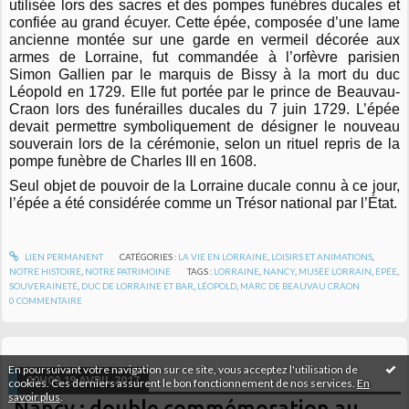
utilisée lors des sacres et des pompes funèbres ducales et
confiée au grand écuyer. Cette épée, composée d’une lame
ancienne montée sur une garde en vermeil décorée aux
armes de Lorraine, fut commandée à l’orfèvre parisien
Simon Gallien par le marquis de Bissy à la mort du duc
Léopold en 1729. Elle fut portée par le prince de Beauvau-
Craon lors des funérailles ducales du 7 juin 1729. L’épée
devait permettre symboliquement de désigner le nouveau
souverain lors de la cérémonie, selon un rituel repris de la
pompe funèbre de Charles III en 1608.
Seul objet de pouvoir de la Lorraine ducale connu à ce jour,
l’épée a été considérée comme un Trésor national par l’État.
LIEN PERMANENT
CATÉGORIES :
LA VIE EN LORRAINE
,
LOISIRS ET ANIMATIONS
,
NOTRE HISTOIRE
,
NOTRE PATRIMOINE
TAGS :
LORRAINE
,
NANCY
,
MUSÉE LORRAIN
,
ÉPÉE
,
SOUVERAINETÉ
,
DUC DE LORRAINE ET BAR
,
LÉOPOLD
,
MARC DE BEAUVAU CRAON
0
COMMENTAIRE
En poursuivant votre navigation sur ce site, vous acceptez l'utilisation de
00H00
19
AVRIL 2017
cookies. Ces derniers assurent le bon fonctionnement de nos services.
En
savoir plus
.
Nancy : double commémoration au