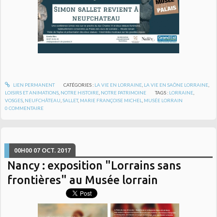
LIEN PERMANENT
CATÉGORIES :
LA VIE EN LORRAINE
,
LA VIE EN SAÔNE LORRAINE
,
LOISIRS ET ANIMATIONS
,
NOTRE HISTOIRE
,
NOTRE PATRIMOINE
TAGS :
LORRAINE
,
VOSGES
,
NEUFCHÂTEAU
,
SALLET
,
MARIE FRANÇOISE MICHEL
,
MUSÉE LORRAIN
0
COMMENTAIRE
00H00
07
OCT. 2017
Nancy : exposition "Lorrains sans
frontières" au Musée lorrain