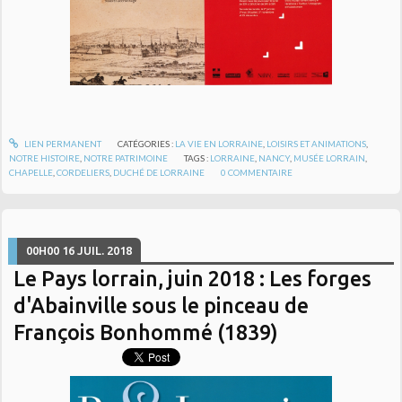
LIEN PERMANENT
CATÉGORIES :
LA VIE EN LORRAINE
,
LOISIRS ET ANIMATIONS
,
NOTRE HISTOIRE
,
NOTRE PATRIMOINE
TAGS :
LORRAINE
,
NANCY
,
MUSÉE LORRAIN
,
CHAPELLE
,
CORDELIERS
,
DUCHÉ DE LORRAINE
0
COMMENTAIRE
00H00
16
JUIL. 2018
Le Pays lorrain, juin 2018 : Les forges
d'Abainville sous le pinceau de
François Bonhommé (1839)