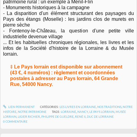
patrimoine rural : un exemple à Ménil-Flin
- Monuments historiques à la campagne
- La disparition d'un élément structurant des paysages du
Pays des étangs (Moselle) : les jardins clos de murets en
pierre sèche
- Fontenoy-le-Château, la question d'une petite ville
industrielle devenue village
... Et les habituelles chroniques régionales, les livres et les
infos de la Société d'histoire de la Lorraine & du Musée
lorrain.
‡ Le Pays lorrain est disponible sur abonnement
(43 €, 4 numéros) : règlement et coordonnées
postales à adresser au Pays lorrain, 64 Grande
Rue, 54000 Nancy.
LIEN PERMANENT
CATÉGORIES :
LES LIVRES EN LORRAINE
,
NOS TRADITIONS
,
NOTRE
HISTOIRE
,
NOTRE PATRIMOINE
TAGS :
LORRAINE
,
NANCY
,
LE PAYS LORRAIN
,
MUSÉE
LORRAIN
,
LIGIER RICHIER
,
PHILIPPE DE GUELDRE
,
RENÉ II
,
DUC DE LORRAINE
0
COMMENTAIRE