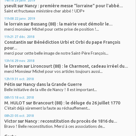
14h16
29
janv. 2019
yseult
sur
Nancy : première messe "lorraine" pour l'abbé...
Saint et fructueux ministère cher abbé ! UDP+
11h08
22
janv. 2019
le lorrain
sur
Bussang (88) : la mairie veut démolir le...
merci monsieur Michel pour cette prise de position !...
11h21
27
déc. 2018
Constantin
sur
Bénédiction Urbi et Orbi du pape François
pour...
merci pour cette belle image de notre Saint-Père François...
13h16
29
nov. 2018
le lorrain
sur
Lironcourt (88) : le Charmont, cadeau irréel du...
merci Monsieur Michel pour vos articles toujours aussi...
12h19
31
oct. 2018
Pétin
sur
Nancy dans la Grande Guerre
Belle initiative de la ville de Nancy ! Il est important...
08h15
18
oct. 2018
M. HULOT
sur
Brancourt (88) : le déluge du 26 juillet 1770
C'était déjà sûrement la faute au réchauffement...
08h23
05
oct. 2018
Victor
sur
Nancy : reconstitution du procès de 1816 du...
Bravo ! Belle reconstitution. Merci à ces associations de...