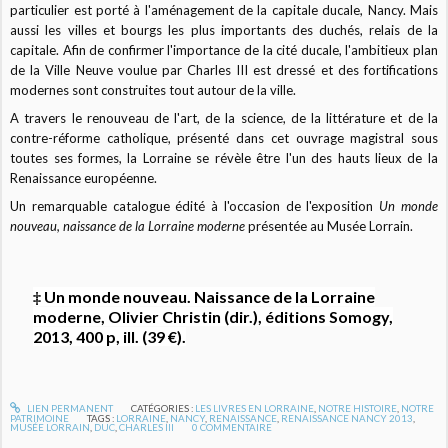
particulier est porté à l'aménagement de la capitale ducale, Nancy. Mais
aussi les villes et bourgs les plus importants des duchés, relais de la
capitale. Afin de confirmer l'importance de la cité ducale, l'ambitieux plan
de la Ville Neuve voulue par Charles III est dressé et des fortifications
modernes sont construites tout autour de la ville.
A travers le renouveau de l'art, de la science, de la littérature et de la
contre-réforme catholique, présenté dans cet ouvrage magistral sous
toutes ses formes, la Lorraine se révèle être l'un des hauts lieux de la
Renaissance européenne.
Un remarquable catalogue édité à l'occasion de l'exposition
Un monde
nouveau, naissance de la Lorraine moderne
présentée au Musée Lorrain.
‡ Un monde nouveau. Naissance de la Lorraine
moderne, Olivier Christin (dir.), éditions Somogy,
2013, 400 p, ill. (39 €).
LIEN PERMANENT
CATÉGORIES :
LES LIVRES EN LORRAINE
,
NOTRE HISTOIRE
,
NOTRE
PATRIMOINE
TAGS :
LORRAINE
,
NANCY
,
RENAISSANCE
,
RENAISSANCE NANCY 2013
,
MUSÉE LORRAIN
,
DUC
,
CHARLES III
0
COMMENTAIRE