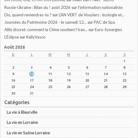
Russie-Ukraine : Bilan du ! août 2026
sur
l'information nationaliste
Dis, quand reviendras-tu ?
sur
L'AN VERT de Vouziers : écologie et...
Journées du Patrimoine 2026 - le samedi 12...
sur
PAC de Spa
Allié discret: comment la Chine soutient l’Iran...
sur
Euro-Synergies
L'Éclipse
sur
KallyVasco
Août 2026
D
L
M
M
J
V
S
1
2
3
4
5
6
7
8
9
10
11
12
13
14
15
16
17
18
19
20
21
22
23
24
25
26
27
28
29
30
31
Catégories
La vie à Bleurville
La vie en Lorraine
La vie en Saône Lorraine