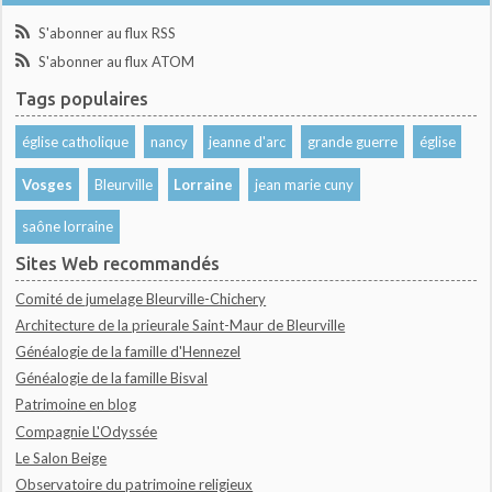
S'abonner au flux RSS
S'abonner au flux ATOM
Tags populaires
église catholique
nancy
jeanne d'arc
grande guerre
église
Vosges
Bleurville
Lorraine
jean marie cuny
saône lorraine
Sites Web recommandés
Comité de jumelage Bleurville-Chichery
Architecture de la prieurale Saint-Maur de Bleurville
Généalogie de la famille d'Hennezel
Généalogie de la famille Bisval
Patrimoine en blog
Compagnie L'Odyssée
Le Salon Beige
Observatoire du patrimoine religieux