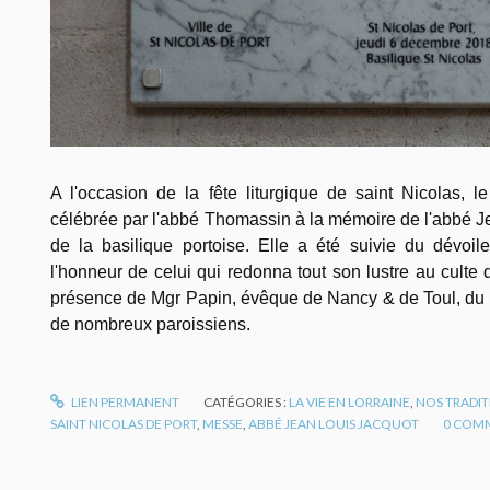
A l'occasion de la fête liturgique de saint Nicolas,
célébrée par l'abbé Thomassin à la mémoire de l'abbé J
de la basilique portoise. Elle a été suivie du dévo
l'honneur de celui qui redonna tout son lustre au culte 
présence de Mgr Papin, évêque de Nancy & de Toul, du m
de nombreux paroissiens.
LIEN PERMANENT
CATÉGORIES :
LA VIE EN LORRAINE
,
NOS TRADI
SAINT NICOLAS DE PORT
,
MESSE
,
ABBÉ JEAN LOUIS JACQUOT
0
COMM