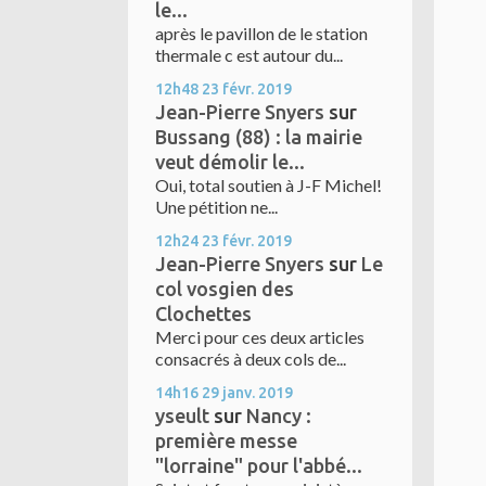
le...
après le pavillon de le station
thermale c est autour du...
12h48
23
févr. 2019
Jean-Pierre Snyers
sur
Bussang (88) : la mairie
veut démolir le...
Oui, total soutien à J-F Michel!
Une pétition ne...
12h24
23
févr. 2019
Jean-Pierre Snyers
sur
Le
col vosgien des
Clochettes
Merci pour ces deux articles
consacrés à deux cols de...
14h16
29
janv. 2019
yseult
sur
Nancy :
première messe
"lorraine" pour l'abbé...