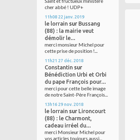
Saint et fructueux ministère
cher abbé ! UDP+
11h08
22
janv. 2019
le lorrain
sur
Bussang
(88) : la mairie veut
démolir le...
merci monsieur Michel pour
cette prise de position !...
11h21
27
déc. 2018
Constantin
sur
Bénédiction Urbi et Orbi
du pape François pour...
merci pour cette belle image
de notre Saint-Père François...
13h16
29
nov. 2018
le lorrain
sur
Lironcourt
(88) : le Charmont,
cadeau irréel du...
merci Monsieur Michel pour
vos articles toujours aussi...