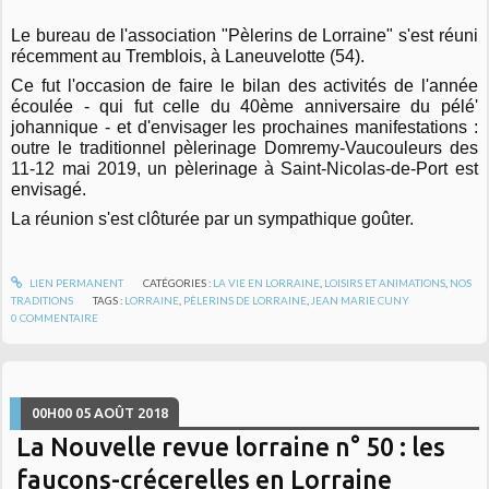
Le bureau de l'association "Pèlerins de Lorraine" s'est réuni
récemment au Tremblois, à Laneuvelotte (54).
Ce fut l'occasion de faire le bilan des activités de l'année
écoulée - qui fut celle du 40ème anniversaire du pélé'
johannique - et d'envisager les prochaines manifestations :
outre le traditionnel pèlerinage Domremy-Vaucouleurs des
11-12 mai 2019, un pèlerinage à Saint-Nicolas-de-Port est
envisagé.
La réunion s'est clôturée par un sympathique goûter.
LIEN PERMANENT
CATÉGORIES :
LA VIE EN LORRAINE
,
LOISIRS ET ANIMATIONS
,
NOS
TRADITIONS
TAGS :
LORRAINE
,
PÈLERINS DE LORRAINE
,
JEAN MARIE CUNY
0
COMMENTAIRE
00H00
05
AOÛT 2018
La Nouvelle revue lorraine n° 50 : les
faucons-crécerelles en Lorraine