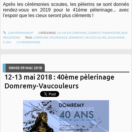
Après les cérémonies scoutes, les pèlerins se sont donnés
rendez-vous en 2019 pour le 41ème pèlerinage... avec
l'espoir que les cieux seront plus cléments !
LIEN PERMANENT
CATÉGORIES :
LA VIE EN LORRAINE
,
LOISIRS ET ANIMATIONS
,
NOS
TRADITIONS
TAGS :
LORRAINE
,
PÈLERINAGE
,
DOMREMY
,
VAUCOULEURS
,
JEAN MARIE
CUNY
0
COMMENTAIRE
00H00
09
MAI 2018
12-13 mai 2018 : 40ème pèlerinage
Domremy-Vaucouleurs