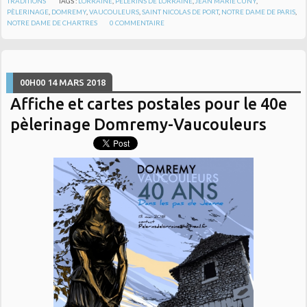
TRADITIONS
TAGS :
LORRAINE
,
PÈLERINS DE LORRAINE
,
JEAN MARIE CUNY
,
PÈLERINAGE
,
DOMREMY
,
VAUCOULEURS
,
SAINT NICOLAS DE PORT
,
NOTRE DAME DE PARIS
,
NOTRE DAME DE CHARTRES
0
COMMENTAIRE
00H00
14
MARS 2018
Affiche et cartes postales pour le 40e
pèlerinage Domremy-Vaucouleurs