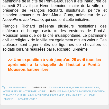
patrimoine de la cité de Pont-à-Mousson a été inaugurée ce
samedi 21 avril par Henri Lemoine, maire de la ville, en
présence de François Richard, illustrateur, peintre et
historien amateur, et Jean-Marie Cuny, animateur de
La
Nouvelle revue lorraine
, qui soutient cette initiative.
François Richard présente plusieurs restitutions des
châteaux et bourgs castraux des environs de Pont-à-
Mousson ainsi que de la cité mussipontaine. Le patrimoine
civil et religieux de la ville est également mis en valeur. Ces
tableaux sont agrémentés de figurines de chevaliers et
soldats lorrains réalisées par F. Richard lui-même.
>> Une exposition à voir jusqu'au 29 avril tous les
après-midi à la chapelle de l'Institut à Pont-à-
Mousson. Entrée libre.
LIEN PERMANENT
CATÉGORIES :
LA VIE EN LORRAINE
,
LOISIRS ET ANIMATIONS
,
NOTRE HISTOIRE
,
NOTRE PATRIMOINE
TAGS :
LORRAINE
,
PONT À MOUSSON
,
EXPOSITION
,
FRANÇOIS RICHARD
,
LA NOUVELLE REVUE LORRAINE
,
JEAN MARIE CUNY
,
HENRI
LEMOINE
1
COMMENTAIRE