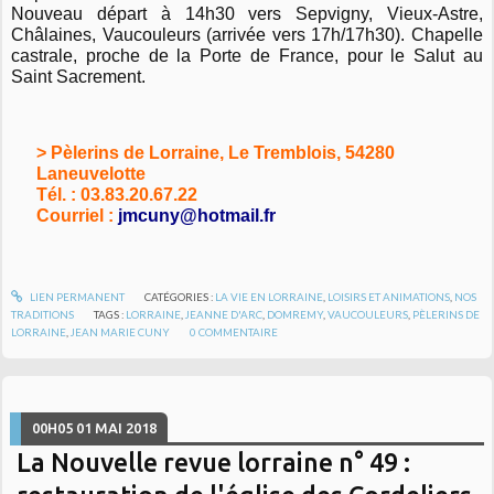
Nouveau départ à 14h30 vers Sepvigny, Vieux-Astre,
Châlaines, Vaucouleurs (arrivée vers 17h/17h30). Chapelle
castrale, proche de la Porte de France, pour le Salut au
Saint Sacrement.
> Pèlerins de Lorraine, Le Tremblois, 54280
Laneuvelotte
Tél. : 03.83.20.67.22
Courriel :
jmcuny@hotmail.fr
LIEN PERMANENT
CATÉGORIES :
LA VIE EN LORRAINE
,
LOISIRS ET ANIMATIONS
,
NOS
TRADITIONS
TAGS :
LORRAINE
,
JEANNE D'ARC
,
DOMREMY
,
VAUCOULEURS
,
PÈLERINS DE
LORRAINE
,
JEAN MARIE CUNY
0
COMMENTAIRE
00H05
01
MAI 2018
La Nouvelle revue lorraine n° 49 :