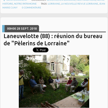
HISTOIRE
,
NOTRE PATRIMOINE
TAGS :
LORRAINE
,
LA NOUVELLE REVUE LORRAINE
,
JEAN
MARIE CUNY
0
COMMENTAIRE
00H00
28
SEPT. 2018
Laneuvelotte (88) : réunion du bureau
de "Pèlerins de Lorraine"