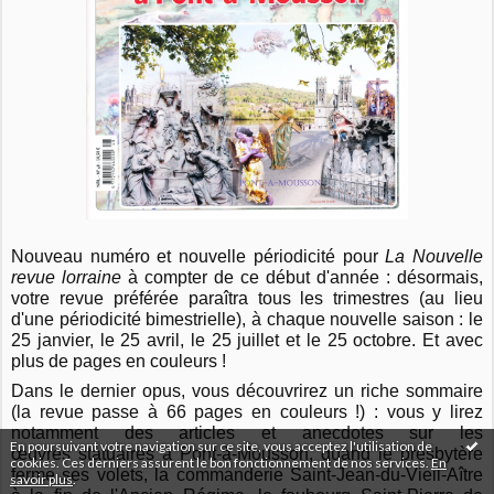
Nouveau numéro et nouvelle périodicité pour
La Nouvelle
revue lorraine
à compter de ce début d'année : désormais,
votre revue préférée paraîtra tous les trimestres (au lieu
d'une périodicité bimestrielle), à chaque nouvelle saison : le
25 janvier, le 25 avril, le 25 juillet et le 25 octobre. Et avec
plus de pages en couleurs !
Dans le dernier opus, vous découvrirez un riche sommaire
(la revue passe à 66 pages en couleurs !) : vous y lirez
notamment des articles et anecdotes sur les
En poursuivant votre navigation sur ce site, vous acceptez l'utilisation de
œuvres statuaires à Pont-à-Mousson, quand le presbytère
cookies. Ces derniers assurent le bon fonctionnement de nos services.
En
ferme ses volets, la commanderie Saint-Jean-du-Vieil-Aître
savoir plus
.