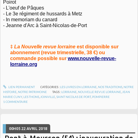
Poirot
- L'oeuf de Pâques
- Le 3e régiment de hussards à Metz
- In memoriam du canard
- Jeanne d'Arc à Saint-Nicolas-de-Port
‡
La Nouvelle revue lorraine
est disponible sur
abonnement (revue trimestrielle, 38 €) ou
commande possible sur
www.nouvelle-revue-
lorraine.org
LIEN PERMANENT
CATÉGORIES :
LES LIVRES EN LORRAINE
,
NOS TRADITIONS
,
NOTRE
HISTOIRE
,
NOTRE PATRIMOINE
TAGS :
LORRAINE
,
NOUVELLE REVUE LORRAINE
,
JEAN
MARIE CUNY
,
LES THONS
,
JOINVILLE
,
SAINT NICOLAS DE PORT
,
POMPIERRE
1
COMMENTAIRE
00H05
22
AVRIL 2018
Pont-à-Mousson (54) : inauguration de