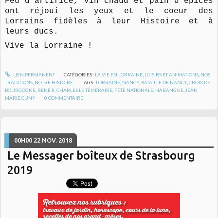
Feu d'artifice, vin chaud et pain d'épices
ont réjoui les yeux et le coeur des
Lorrains fidèles à leur Histoire et à
leurs ducs.
Vive la Lorraine !
LIEN PERMANENT
CATÉGORIES :
LA VIE EN LORRAINE
,
LOISIRS ET ANIMATIONS
,
NOS
TRADITIONS
,
NOTRE HISTOIRE
TAGS :
LORRAINE
,
NANCY
,
BATAILLE DE NANCY
,
CROIX DE
BOURGOGNE
,
RENÉ II
,
CHARLES LE TÉMÉRAIRE
,
FÊTE NATIONALE
,
HARANGUE
,
JEAN
MARIE CUNY
0
COMMENTAIRE
00H00
22
NOV. 2018
Le Messager boîteux de Strasbourg
2019