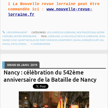
‡
La Nouvelle revue lorraine
peut être
commandée ici :
www.nouvelle-revue-
lorraine.fr
LIEN PERMANENT
CATÉGORIES :
LES LIVRES EN LORRAINE
,
NOS TRADITIONS
,
NOTRE
HISTOIRE
,
NOTRE PATRIMOINE
TAGS :
LORRAINE
,
LA NOUVELLE REVUE LORRAINE
,
JEAN
MARIE CUNY
,
SAINT NICOLAS DE PORT
,
FAÏENCES
,
MONTMÉDY
,
DAMIA
,
MORIZÉCOURT
,
VAL
D'AJOL
,
METZ
,
ÉPINAL
0
COMMENTAIRE
00H00
06
JANV. 2019
Nancy : célébration du 542ème
anniversaire de la Bataille de Nancy