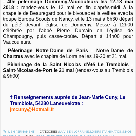
-
40e pèlerinage Domremy-Vaucouleurs les 12-13 mai
2018
: rendez-vous le 12 mai en fin d'après-midi à la
chapelle de Beauregard pour le bivouac et la veillée avec la
troupe Europa Scouts de Nancy, et le 13 mai à 8h30 départ
du pélé' devant l'église de Domremy. Messe à 12h00
célébrée par l'abbé Pierre Dumain en l'église de
Champougny, puis casse-croûte. Départ à 14h00 pour
Vaucouleurs.
-
Pèlerinage Notre-Dame de Paris - Notre-Dame de
Chartres
avec le chapitre de Lorraine les 19-20 et 21 mai.
-
Pèlerinage de la Saint Nicolas d'été Le Tremblois -
Saint-Nicolas-de-Port le 21 mai
(rendez-vous au Tremblois
à 9h00).
‡ Renseignements auprès de Jean-Marie Cuny, Le
Tremblois, 54280 Laneuvelotte :
jmcuny@Hotmail.fr
LIEN PERMANENT
CATÉGORIES :
LA VIE EN LORRAINE
,
LOISIRS ET ANIMATIONS
,
NOS