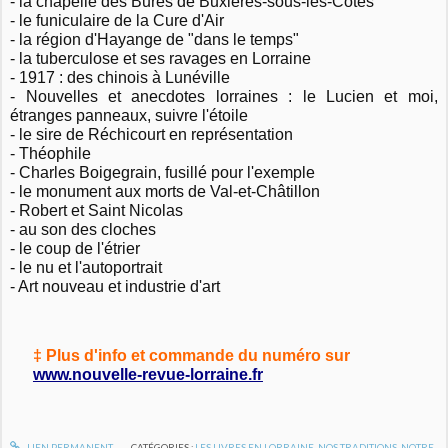
- la chapelle des Bures de Buxières-sous-les-Côtes
- le funiculaire de la Cure d'Air
- la région d'Hayange de "dans le temps"
- la tuberculose et ses ravages en Lorraine
- 1917 : des chinois à Lunéville
- Nouvelles et anecdotes lorraines : le Lucien et moi,
étranges panneaux, suivre l'étoile
- le sire de Réchicourt en représentation
- Théophile
- Charles Boigegrain, fusillé pour l'exemple
- le monument aux morts de Val-et-Châtillon
- Robert et Saint Nicolas
- au son des cloches
- le coup de l'étrier
- le nu et l'autoportrait
- Art nouveau et industrie d'art
‡ Plus d'info et commande du numéro sur
www.nouvelle-revue-lorraine.fr
LIEN PERMANENT
CATÉGORIES :
LES LIVRES EN LORRAINE
,
NOS TRADITIONS
,
NOTRE