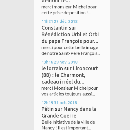
démolir le...
merci monsieur Michel pour
cette prise de position !...
11h21
27
déc. 2018
Constantin
sur
Bénédiction Urbi et Orbi
du pape François pour...
merci pour cette belle image
de notre Saint-Père François...
13h16
29
nov. 2018
le lorrain
sur
Lironcourt
(88) : le Charmont,
cadeau irréel du...
merci Monsieur Michel pour
vos articles toujours aussi...
12h19
31
oct. 2018
Pétin
sur
Nancy dans la
Grande Guerre
Belle initiative de la ville de
Nancy ! Il est important...