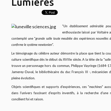
Lumières
"
Un établissement admirable pou
enthousiaste laissé par Voltaire a
contemplé une "
grande salle toute meublée des expériences nouvelles d
confirme le système newtonien
".
Le témoignage du célèbre auteur démontre la place que tient la cou
culture scientifique dès le début du XVIIIe siècle. A la tête de la "
sall
trouve un personnage hors du commun, Philippe Vayringe (1684-17
Jamerey-Duval, le bibliothècaire du duc François III -, mécanicien 
pleine évolution.
Objets scientifiques et supports d'expériences, ces "
machines
" auss
dans l'univers fascinant d'esprits inventifs, à la recherche d'u
concilient foi et raison.