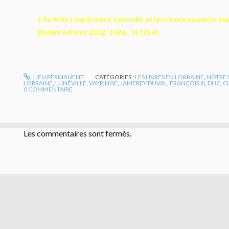
‡ Au fil de l'expérience. Lunéville et la science au siècle de
Domini éditeur, 2012, 100 p., ill. (15 €).
LIEN PERMANENT
CATÉGORIES :
LES LIVRES EN LORRAINE
,
NOTRE 
LORRAINE
,
LUNÉVILLE
,
VAYRINGE
,
JAMEREY DUVAL
,
FRANÇOIS III
,
DUC
,
C
0
COMMENTAIRE
Les commentaires sont fermés.