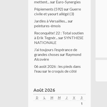
mettent...
sur
Euro-Synergies
Pépiements (592)
sur
Guerre
civile et yaourt allégé (3)
Jardins à Versailles...
sur
peintures-émois
Reconquête! 22 : Total soutien
à Erik Tegnér...
sur
SYNTHESE
NATIONALE
J’ai toujours l’espérance de
grandes choses
sur
Raymond
Alcovère
06 août 2026 : les pieds dans
l'eau
sur
le croquis de côté
Août 2026
D
L
M
M
J
V
S
1