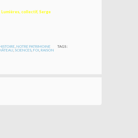
s Lumières, collectif, Serge
HISTOIRE
,
NOTRE PATRIMOINE
TAGS :
HÂTEAU
,
SCIENCES
,
FOI
,
RAISON