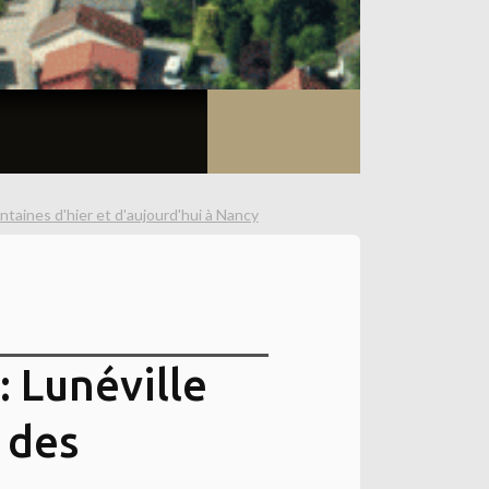
ntaines d'hier et d'aujourd'hui à Nancy
: Lunéville
e des