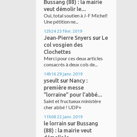
Bussang (88) : la mairie
veut démolir le...
Oui, total soutien à J-F Michel!
Une pétition ne...
12h24
23
févr. 2019
Jean-Pierre Snyers
sur
Le
col vosgien des
Clochettes
Merci pour ces deux articles
consacrés à deux cols de...
14h16
29
janv. 2019
yseult
sur
Nancy :
première messe
"lorraine" pour l'abbé...
Saint et fructueux ministère
cher abbé ! UDP+
11h08
22
janv. 2019
le lorrain
sur
Bussang
(88) : la mairie veut