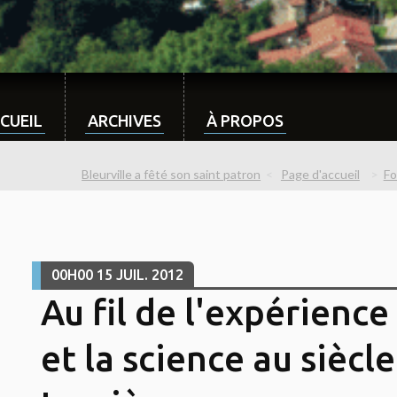
CUEIL
ARCHIVES
À PROPOS
Bleurville a fêté son saint patron
Page d'accueil
Fo
00H00
15
JUIL. 2012
Au fil de l'expérience 
et la science au siècl