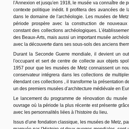
l'Annexion et jusqu'en 1918, le musée va connaître de 
contexte politique inédit. Il profitera des avancées d
dans le domaine de l'archéologie. Les musées de Metz
période prospère avec la construction de nouveaux
constant des collections archéologiques. L'établisseme
des Beaux-Arts, mais aussi un important musée archéo
avec la découverte dans ses sous-sols des anciens ther
Durant la Seconde Guerre mondiale, il devient un ou
l'occupant et sert de centre de collecte aux objets spoli
1957 pour que les musées de Metz connaissent un nouv
conservateur intégrera dans les collections de multipl
étendant ces collections , il transforme la présentation 
un des premiers musées d'architecture médiévale en Eu
Le lancement du programme de rénovation du musée a
ouvrage où la période la plus récente est présente grâce
avec les personnalités liées à l'histoire du lieu.
Issus d'une fondation classique, les musées de Metz, par 
marquée par l'Histoire et deux guerres mondiales, sont