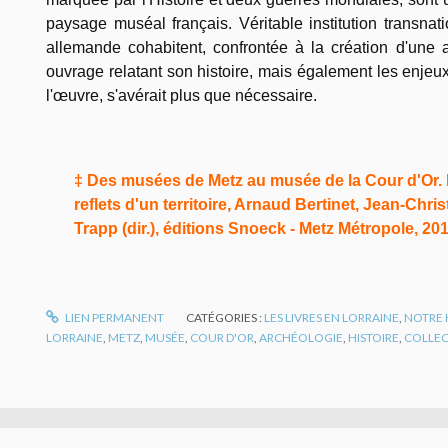
paysage muséal français. Véritable institution transnati
allemande cohabitent, confrontée à la création d'un
ouvrage relatant son histoire, mais également les enjeux 
l'œuvre, s'avérait plus que nécessaire.
‡ Des musées de Metz au musée de la Cour d'Or. H
reflets d'un territoire, Arnaud Bertinet, Jean-Chri
Trapp (dir.), éditions Snoeck - Metz Métropole, 2018, 
LIEN PERMANENT
CATÉGORIES :
LES LIVRES EN LORRAINE
,
NOTRE 
LORRAINE
,
METZ
,
MUSÉE
,
COUR D'OR
,
ARCHÉOLOGIE
,
HISTOIRE
,
COLLEC