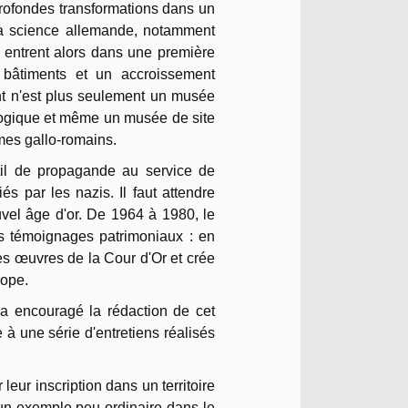
profondes transformations dans un
e la science allemande, notamment
 entrent alors dans une première
 bâtiments et un accroissement
nt n'est plus seulement un musée
logique et même un musée de site
mes gallo-romains.
til de propagande au service de
és par les nazis. Il faut attendre
el âge d'or. De 1964 à 1980, le
es témoignages patrimoniaux : en
des œuvres de la Cour d'Or et crée
rope.
 encouragé la rédaction de cet
 à une série d'entretiens réalisés
leur inscription dans un territoire
 un exemple peu ordinaire dans le