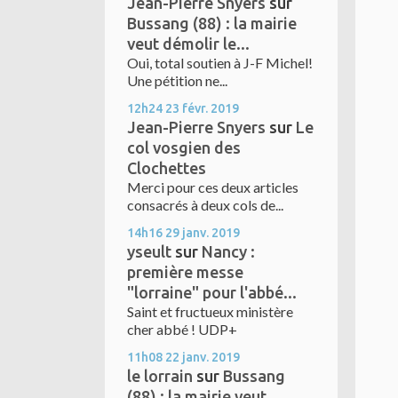
Jean-Pierre Snyers
sur
Bussang (88) : la mairie
veut démolir le...
Oui, total soutien à J-F Michel!
Une pétition ne...
12h24
23
févr. 2019
Jean-Pierre Snyers
sur
Le
col vosgien des
Clochettes
Merci pour ces deux articles
consacrés à deux cols de...
14h16
29
janv. 2019
yseult
sur
Nancy :
première messe
"lorraine" pour l'abbé...
Saint et fructueux ministère
cher abbé ! UDP+
11h08
22
janv. 2019
le lorrain
sur
Bussang
(88) : la mairie veut