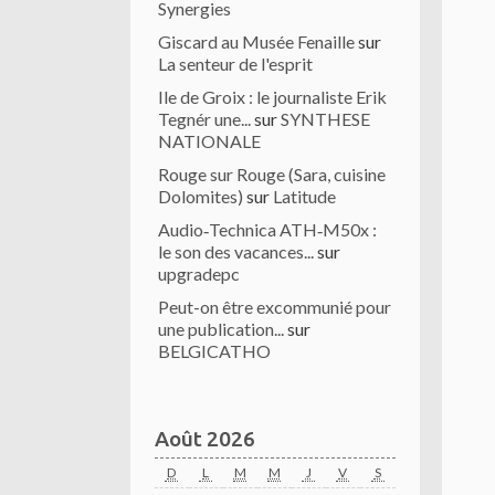
Synergies
Giscard au Musée Fenaille
sur
La senteur de l'esprit
Ile de Groix : le journaliste Erik
Tegnér une...
sur
SYNTHESE
NATIONALE
Rouge sur Rouge (Sara, cuisine
Dolomites)
sur
Latitude
Audio‑Technica ATH‑M50x :
le son des vacances...
sur
upgradepc
Peut-on être excommunié pour
une publication...
sur
BELGICATHO
Août 2026
D
L
M
M
J
V
S