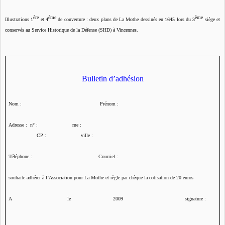
ère
ème
ème
Illustrations 1
et 4
de couverture : deux plans de La Mothe dessinés en 1645 lors du 3
siège et
conservés au Service Historique de la Défense (SHD) à Vincennes.
Bulletin d’adhésion
Nom :
Prénom :
Adresse :
n°
:
rue :
CP :
ville :
Téléphone :
Courriel :
souhaite adhérer à l’
Association pour La Mothe
et règle par chèque la cotisation de 20 euros
A
le
2009
signature :