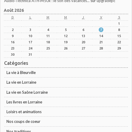
Audio‑Technica ATH‑M50x : le son des vacances...
sur
upgradepc
Août 2026
D
L
M
M
J
V
S
1
2
3
4
5
6
7
8
9
10
11
12
13
14
15
16
17
18
19
20
21
22
23
24
25
26
27
28
29
30
31
Catégories
La vie à Bleurville
La vie en Lorraine
La vie en Saône Lorraine
Les livres en Lorraine
Loisirs et animations
Nos coups de coeur
Nos traditions