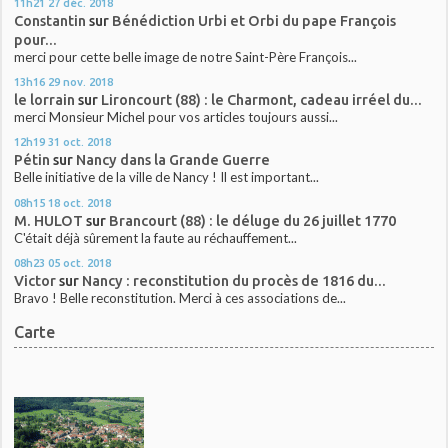
11h21
27
déc. 2018
Constantin
sur
Bénédiction Urbi et Orbi du pape François
pour...
merci pour cette belle image de notre Saint-Père François...
13h16
29
nov. 2018
le lorrain
sur
Lironcourt (88) : le Charmont, cadeau irréel du...
merci Monsieur Michel pour vos articles toujours aussi...
12h19
31
oct. 2018
Pétin
sur
Nancy dans la Grande Guerre
Belle initiative de la ville de Nancy ! Il est important...
08h15
18
oct. 2018
M. HULOT
sur
Brancourt (88) : le déluge du 26 juillet 1770
C'était déjà sûrement la faute au réchauffement...
08h23
05
oct. 2018
Victor
sur
Nancy : reconstitution du procès de 1816 du...
Bravo ! Belle reconstitution. Merci à ces associations de...
Carte