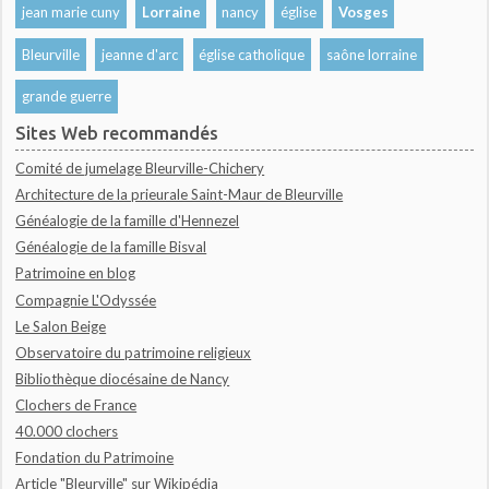
jean marie cuny
Lorraine
nancy
église
Vosges
Bleurville
jeanne d'arc
église catholique
saône lorraine
grande guerre
Sites Web recommandés
Comité de jumelage Bleurville-Chichery
Architecture de la prieurale Saint-Maur de Bleurville
Généalogie de la famille d'Hennezel
Généalogie de la famille Bisval
Patrimoine en blog
Compagnie L'Odyssée
Le Salon Beige
Observatoire du patrimoine religieux
Bibliothèque diocésaine de Nancy
Clochers de France
40.000 clochers
Fondation du Patrimoine
Article "Bleurville" sur Wikipédia