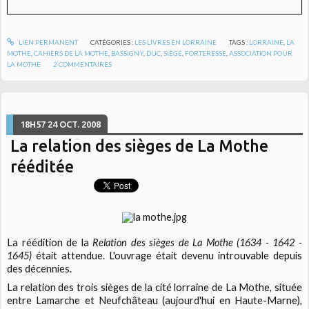
LIEN PERMANENT
CATÉGORIES :
LES LIVRES EN LORRAINE
TAGS :
LORRAINE
,
LA
MOTHE
,
CAHIERS DE LA MOTHE
,
BASSIGNY
,
DUC
,
SIÈGE
,
FORTERESSE
,
ASSOCIATION POUR
LA MOTHE
2
COMMENTAIRES
18H57
24
OCT. 2008
La relation des sièges de La Mothe
rééditée
La réédition de la
Relation des sièges de La Mothe (1634 - 1642 -
1645)
était attendue. L'ouvrage était devenu introuvable depuis
des décennies.
La relation des trois sièges de la cité lorraine de La Mothe, située
entre Lamarche et Neufchâteau (aujourd'hui en Haute-Marne),