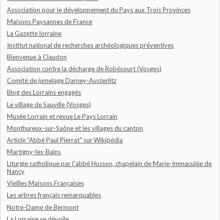
Association pour le développement du Pays aux Trois Provinces
Maisons Paysannes de France
La Gazette lorraine
Institut national de recherches archéologiques préventives
Bienvenue à Claudon
Association contre la décharge de Robécourt (Vosges)
Comité de jumelage Darney-Austerlitz
Blog des Lorrains engagés
Le village de Sauville (Vosges)
Musée Lorrain et revue Le Pays Lorrain
Monthureux-sur-Saône et les villages du canton
Article "Abbé Paul Pierrat" sur Wikipédia
Martigny-les-Bains
Liturgie catholique par l'abbé Husson, chapelain de Marie-Immaculée de
Nancy
Vieilles Maisons Françaises
Les arbres français remarquables
Notre-Dame de Bermont
La Lorraine se dévoile