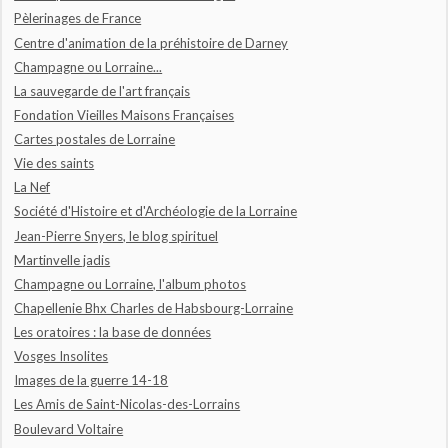
Pèlerinages de France
Centre d'animation de la préhistoire de Darney
Champagne ou Lorraine...
La sauvegarde de l'art français
Fondation Vieilles Maisons Françaises
Cartes postales de Lorraine
Vie des saints
La Nef
Société d'Histoire et d'Archéologie de la Lorraine
Jean-Pierre Snyers, le blog spirituel
Martinvelle jadis
Champagne ou Lorraine, l'album photos
Chapellenie Bhx Charles de Habsbourg-Lorraine
Les oratoires : la base de données
Vosges Insolites
Images de la guerre 14-18
Les Amis de Saint-Nicolas-des-Lorrains
Boulevard Voltaire