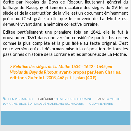
écrite par Nicolas du Boys de Riocour, lieutenant général du
bailliage de Bassigny et témoin occulaire des sièges du XVIIème
siècle et de la destruction de la ville, est un document éminemment
précieux. C'est grâce à elle que le souvenir de La Mothe est
demeuré vivant dans la mémoire collective lorraine.
Editée partiellement une première fois en 1841, elle le fut à
nouveau en 1861 dans une version considérée par les historiens
comme la plus complète et la plus fidèle au texte original. C'est
cette version qui est désormais mise à la disposition de tous les
passionnés d'histoire de la Lorraine et les amoureux de La Mothe.
>
Relation des sièges de La Mothe 1634 - 1642 - 1645 par
Nicolas du Boys de Riocour
, avant-propos par Jean Charles,
éditions Guéniot, 2008, 468 p., ill., plan (40 €)
LIEN PERMANENT
CATÉGORIES :
LES LIVRES EN LORRAINE
TAGS :
LA MOTHE
,
LORRAINE
,
SIÈGE
,
ÉDITION
,
GUÉNIOT
,
RICHELIEU
,
MAZARIN
0
COMMENTAIRE