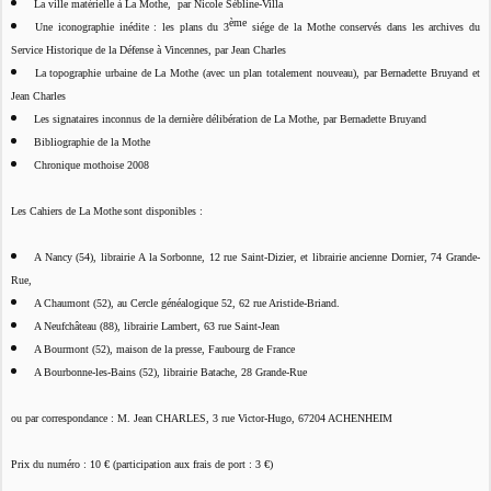
La ville matérielle à La Mothe,
par Nicole Sébline-Villa
ème
Une iconographie inédite : les plans du 3
siége de la Mothe conservés dans les archives du
Service Historique de la Défense à Vincennes, par Jean Charles
La topographie urbaine de La Mothe (avec un plan totalement nouveau), par Bernadette Bruyand et
Jean Charles
Les signataires inconnus de la dernière délibération de La Mothe, par Bernadette Bruyand
Bibliographie de la Mothe
Chronique mothoise 2008
Les Cahiers de La Mothe
sont disponibles :
A Nancy (54), librairie A la Sorbonne, 12 rue Saint-Dizier, et librairie ancienne Dornier, 74 Grande-
Rue,
A Chaumont (52), au Cercle généalogique 52, 62 rue Aristide-Briand.
A Neufchâteau (88), librairie Lambert, 63 rue Saint-Jean
A Bourmont (52), maison de la presse, Faubourg de France
A Bourbonne-les-Bains (52), librairie Batache, 28 Grande-Rue
ou par correspondance : M. Jean CHARLES, 3 rue Victor-Hugo, 67204 ACHENHEIM
Prix du numéro : 10 € (participation aux frais de port : 3 €)