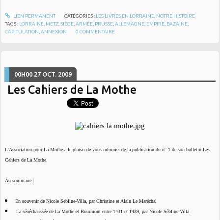
LIEN PERMANENT
CATÉGORIES :
LES LIVRES EN LORRAINE
,
NOTRE HISTOIRE
TAGS :
LORRAINE
,
METZ
,
SIÈGE
,
ARMÉE
,
PRUSSE
,
ALLEMAGNE
,
EMPIRE
,
BAZAINE
,
CAPITULATION
,
ANNEXION
0
COMMENTAIRE
00H00
27
OCT. 2009
Les Cahiers de La Mothe
L’
Association pour La Mothe
a le plaisir de vous informer de la publication du n° 1 de son bulletin
Les
Cahiers de La Mothe
.
Au sommaire :
En souvenir de Nicole Sebline-Villa, par Christine et Alain Le Maréchal
La sénéchaussée de La Mothe et Bourmont entre 1431 et 1439, par Nicole Sébline-Villa