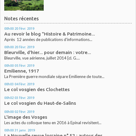
Notes récentes
00h00
20
févr. 2019
Au revoir le blog "Histoire & Patrimoine...
Après 12 années de publications d'informations...
00h00
20
févr. 2019
Bleurville, d'hier... pour demain : votre...
Bleurville, vue aérienne, juillet 2014 [cl. G....
00h00
05
févr. 2019
Emilienne, 1917
La Première guerre mondiale sépare Emilienne de toute...
00h03
04
févr. 2019
Le col vosgien des Clochettes
00h02
03
févr. 2019
Le col vosgien du Haut-de-Salins
00h00
02
févr. 2019
L'image des Vosges
Les actes du colloque tenu en 2016 à Epinal revisitent...
00h00
31
janv. 2019
La Nouvelle revue lorraine n° 52 : autour des...