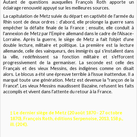
Autant de questions auxquelles François Roth apporte un
éclairage renouvelé appuyé sur les meilleures sources.
La capitulation de Metz suivie du départ en captivité de l'armée du
Rhin sont de deux ordres : d'abord, elle prolonge la guerre sans
empêcher la défaite finale de la France ; ensuite, elle conduit à
l'annexion de Metz par l'Empire allemand dans le cadre de l'Alsace-
Lorraine. Après la guerre, le siège de Metz a fait l'objet d'une
double lecture, militaire et politique. La première est la lecture
allemande, celle des vainqueurs, des immigrés qui s'installent dans
la ville, redéfinissent sa fonction militaire et s'efforcent
progressivement de la germaniser. La seconde est celle des
Français et des vieux Messins, des indigènes comme on disait
alors. Le blocus a été une épreuve terrible à l'issue inattendue. Il a
marqué toute une génération. Metz est devenue la "rançon de la
France". Les vieux Messins maudissent Bazaine, refusent les faits
accomplis et vivent dans l'attente du retour à la France.
‡ Le dernier siège de Metz (20 août 1870 - 27 octobre
1870), François Roth, éditions Serpenoise, 2013, 158 p.,
ill. (20 €).