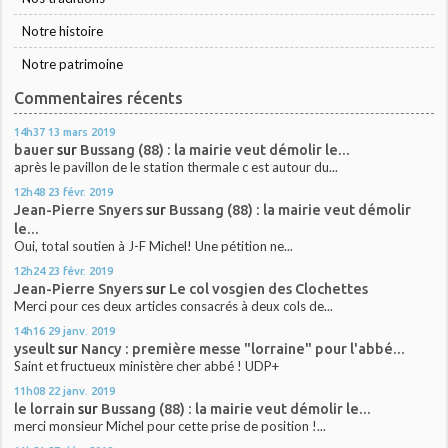
Notre histoire
Notre patrimoine
Commentaires récents
14h37
13
mars 2019
bauer
sur
Bussang (88) : la mairie veut démolir le...
après le pavillon de le station thermale c est autour du...
12h48
23
févr. 2019
Jean-Pierre Snyers
sur
Bussang (88) : la mairie veut démolir
le...
Oui, total soutien à J-F Michel! Une pétition ne...
12h24
23
févr. 2019
Jean-Pierre Snyers
sur
Le col vosgien des Clochettes
Merci pour ces deux articles consacrés à deux cols de...
14h16
29
janv. 2019
yseult
sur
Nancy : première messe "lorraine" pour l'abbé...
Saint et fructueux ministère cher abbé ! UDP+
11h08
22
janv. 2019
le lorrain
sur
Bussang (88) : la mairie veut démolir le...
merci monsieur Michel pour cette prise de position !...