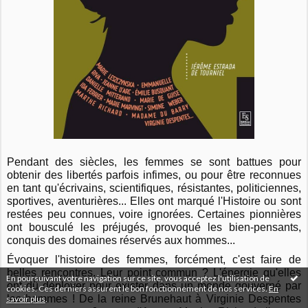
Pendant des siècles, les femmes se sont battues pour
obtenir des libertés parfois infimes, ou pour être reconnues
en tant qu'écrivains, scientifiques, résistantes, politiciennes,
sportives, aventurières... Elles ont marqué l'Histoire ou sont
restées peu connues, voire ignorées. Certaines pionnières
ont bousculé les préjugés, provoqué les bien-pensants,
conquis des domaines réservés aux hommes...
Évoquer l'histoire des femmes, forcément, c'est faire de
belles rencontres. Leur point commun ? L'énergie qu'elles
En poursuivant votre navigation sur ce site, vous acceptez l'utilisation de
ont dû déployer pour exister dans un monde gouverné par
cookies. Ces derniers assurent le bon fonctionnement de nos services.
En
les hommes ! De la reine Brunehaut à Virginie Despentes
savoir plus
.