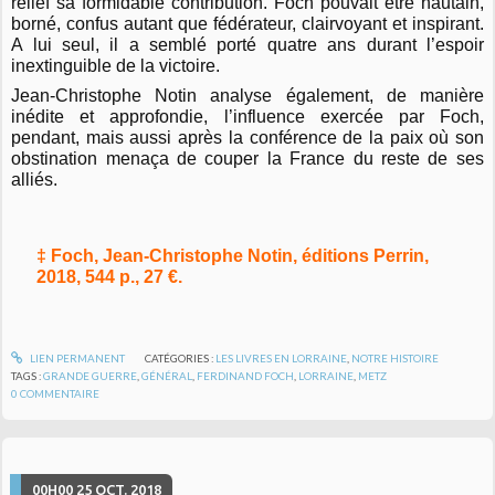
relief sa formidable contribution. Foch pouvait être hautain,
borné, confus autant que fédérateur, clairvoyant et inspirant.
A lui seul, il a semblé porté quatre ans durant l’espoir
inextinguible de la victoire.
Jean-Christophe Notin analyse également, de manière
inédite et approfondie, l’influence exercée par Foch,
pendant, mais aussi après la conférence de la paix où son
obstination menaça de couper la France du reste de ses
alliés.
‡ Foch, Jean-Christophe Notin, éditions Perrin,
2018, 544 p., 27 €.
LIEN PERMANENT
CATÉGORIES :
LES LIVRES EN LORRAINE
,
NOTRE HISTOIRE
TAGS :
GRANDE GUERRE
,
GÉNÉRAL
,
FERDINAND FOCH
,
LORRAINE
,
METZ
0
COMMENTAIRE
00H00
25
OCT. 2018