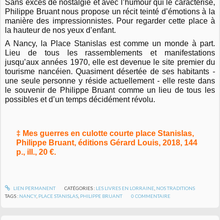
Sans excès de nostalgie et avec l’humour qui le caractérise,
Philippe Bruant nous propose un récit teinté d’émotions à la
manière des impressionnistes. Pour regarder cette place à
la hauteur de nos yeux d’enfant.
A Nancy, la Place Stanislas est comme un monde à part.
Lieu de tous les rassemblements et manifestations
jusqu’aux années 1970, elle est devenue le site premier du
tourisme nancéien. Quasiment désertée de ses habitants -
une seule personne y réside actuellement - elle reste dans
le souvenir de Philippe Bruant comme un lieu de tous les
possibles et d’un temps décidément révolu.
‡ Mes guerres en culotte courte place Stanislas,
Philippe Bruant, éditions Gérard Louis, 2018, 144
p., ill., 20 €.
LIEN PERMANENT
CATÉGORIES :
LES LIVRES EN LORRAINE
,
NOS TRADITIONS
TAGS :
NANCY
,
PLACE STANISLAS
,
PHILIPPE BRUANT
0
COMMENTAIRE