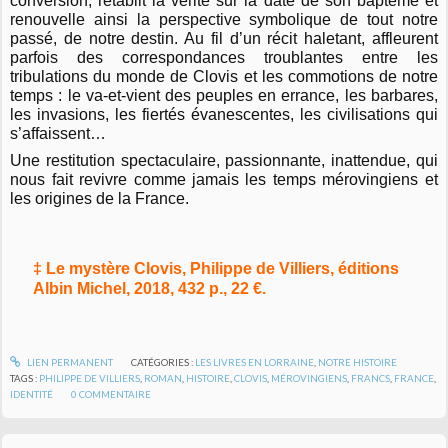
conversion, rétablit la vérité sur la date de son baptême et
renouvelle ainsi la perspective symbolique de tout notre
passé, de notre destin. Au fil d’un récit haletant, affleurent
parfois des correspondances troublantes entre les
tribulations du monde de Clovis et les commotions de notre
temps : le va-et-vient des peuples en errance, les barbares,
les invasions, les fiertés évanescentes, les civilisations qui
s’affaissent…
Une restitution spectaculaire, passionnante, inattendue, qui
nous fait revivre comme jamais les temps mérovingiens et
les origines de la France.
‡ Le mystère Clovis, Philippe de Villiers, éditions
Albin Michel, 2018, 432 p., 22 €.
LIEN PERMANENT
CATÉGORIES :
LES LIVRES EN LORRAINE
,
NOTRE HISTOIRE
TAGS :
PHILIPPE DE VILLIERS
,
ROMAN
,
HISTOIRE
,
CLOVIS
,
MÉROVINGIENS
,
FRANCS
,
FRANCE
,
IDENTITÉ
0
COMMENTAIRE