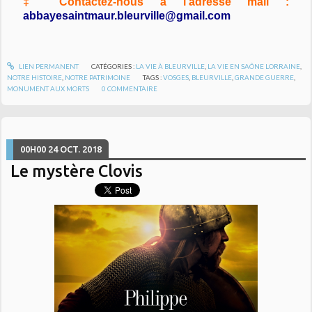
‡ Contactez-nous à l'adresse mail :
abbayesaintmaur.bleurville@gmail.com
LIEN PERMANENT
CATÉGORIES :
LA VIE À BLEURVILLE
,
LA VIE EN SAÔNE LORRAINE
,
NOTRE HISTOIRE
,
NOTRE PATRIMOINE
TAGS :
VOSGES
,
BLEURVILLE
,
GRANDE GUERRE
,
MONUMENT AUX MORTS
0
COMMENTAIRE
00H00
24
OCT. 2018
Le mystère Clovis