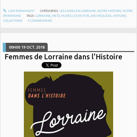
LIEN PERMANENT
CATÉGORIES :
LES LIVRES EN LORRAINE
,
NOTRE HISTOIRE
,
NOTRE
PATRIMOINE
TAGS :
LORRAINE
,
METZ
,
MUSÉE
,
COUR D'OR
,
ARCHÉOLOGIE
,
HISTOIRE
,
COLLECTIONS
0
COMMENTAIRE
00H00
19
OCT. 2018
Femmes de Lorraine dans l'Histoire