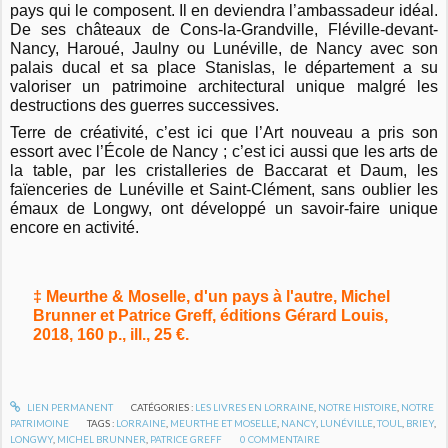
pays qui le composent. Il en deviendra l’ambassadeur idéal.
De ses châteaux de Cons-la-Grandville, Fléville-devant-
Nancy, Haroué, Jaulny ou Lunéville, de Nancy avec son
palais ducal et sa place Stanislas, le département a su
valoriser un patrimoine architectural unique malgré les
destructions des guerres successives.
Terre de créativité, c’est ici que l’Art nouveau a pris son
essort avec l’École de Nancy ; c’est ici aussi que les arts de
la table, par les cristalleries de Baccarat et Daum, les
faïenceries de Lunéville et Saint-Clément, sans oublier les
émaux de Longwy, ont développé un savoir-faire unique
encore en activité.
‡ Meurthe & Moselle, d'un pays à l'autre, Michel
Brunner et Patrice Greff, éditions Gérard Louis,
2018, 160 p., ill., 25 €.
LIEN PERMANENT
CATÉGORIES :
LES LIVRES EN LORRAINE
,
NOTRE HISTOIRE
,
NOTRE
PATRIMOINE
TAGS :
LORRAINE
,
MEURTHE ET MOSELLE
,
NANCY
,
LUNÉVILLE
,
TOUL
,
BRIEY
,
LONGWY
,
MICHEL BRUNNER
,
PATRICE GREFF
0
COMMENTAIRE