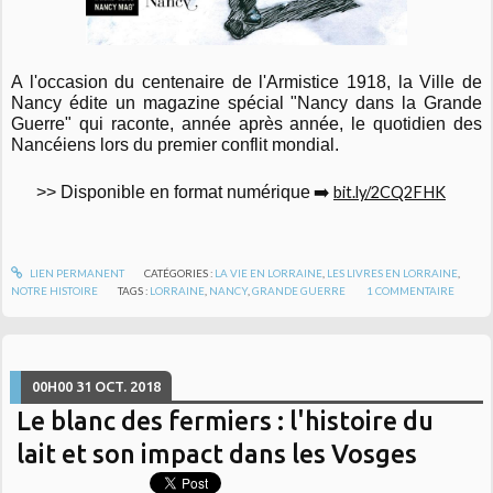
A l'occasion du centenaire de l'Armistice 1918, la Ville de
Nancy édite un magazine spécial "Nancy dans la Grande
Guerre" qui raconte, année après année, le quotidien des
Nancéiens lors du premier conflit mondial.
➡️
>> Disponible en format numérique
bit.ly/2CQ2FHK
LIEN PERMANENT
CATÉGORIES :
LA VIE EN LORRAINE
,
LES LIVRES EN LORRAINE
,
NOTRE HISTOIRE
TAGS :
LORRAINE
,
NANCY
,
GRANDE GUERRE
1
COMMENTAIRE
00H00
31
OCT. 2018
Le blanc des fermiers : l'histoire du
lait et son impact dans les Vosges