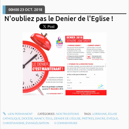
00H00
23
OCT. 2018
N'oubliez pas le Denier de l'Eglise !
LIEN PERMANENT
CATÉGORIES :
NOS TRADITIONS
TAGS :
LORRAINE
,
ÉGLISE
CATHOLIQUE
,
DIOCÈSE
,
NANCY
,
TOUL
,
DENIER DE L'ÉGLISE
,
PRÊTRES
,
DIACRE
,
ÉVÊQUE
,
CHRISTIANISME
,
ÉVANGÉLISATION
0
COMMENTAIRE