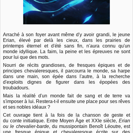
Arraché à son foyer avant même d'y avoir grandi, le jeune
Erian, élevé par delà les cieux, dans les prairies de
printemps éternel et d'été sans fin, n'aura connu qu'un
monde idyllique. La faim, la peine et les épreuves ne sont
pour lui que des mots.
Nourri de récits grandioses, de fresques épiques et de
principes chevaleresques, il parcourra le monde, sa harpe
dans une main, son épée dans l'autre, à la recherche
d'exploits dignes de figurer dans les épopées des
troubadours.
Mais la réalité d'un monde fait de sang et de terre va
s'imposer à lui. Restera-t-il ensuite une place pour ses rêves
et ses nobles idéaux ?
Cet ouvrage tient à la fois de la chanson de geste et
du conte initiatique. Entre Moyen Âge et XXIe siècle,
Erian
ou le chevalier-barde
, du mussipontain Benoît Léoutre, est
une fresque épique et chevaleresque écrite sur des