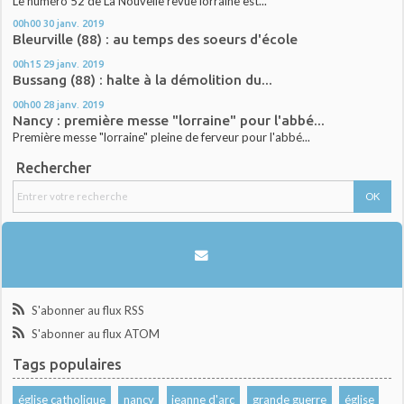
Le numéro 52 de La Nouvelle revue lorraine est...
00h00
30
janv. 2019
Bleurville (88) : au temps des soeurs d'école
00h15
29
janv. 2019
Bussang (88) : halte à la démolition du...
00h00
28
janv. 2019
Nancy : première messe "lorraine" pour l'abbé...
Première messe "lorraine" pleine de ferveur pour l'abbé...
Rechercher
S'abonner au flux RSS
S'abonner au flux ATOM
Tags populaires
église catholique
nancy
jeanne d'arc
grande guerre
église