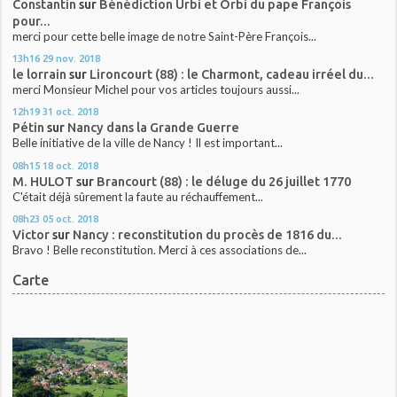
Constantin
sur
Bénédiction Urbi et Orbi du pape François
pour...
merci pour cette belle image de notre Saint-Père François...
13h16
29
nov. 2018
le lorrain
sur
Lironcourt (88) : le Charmont, cadeau irréel du...
merci Monsieur Michel pour vos articles toujours aussi...
12h19
31
oct. 2018
Pétin
sur
Nancy dans la Grande Guerre
Belle initiative de la ville de Nancy ! Il est important...
08h15
18
oct. 2018
M. HULOT
sur
Brancourt (88) : le déluge du 26 juillet 1770
C'était déjà sûrement la faute au réchauffement...
08h23
05
oct. 2018
Victor
sur
Nancy : reconstitution du procès de 1816 du...
Bravo ! Belle reconstitution. Merci à ces associations de...
Carte