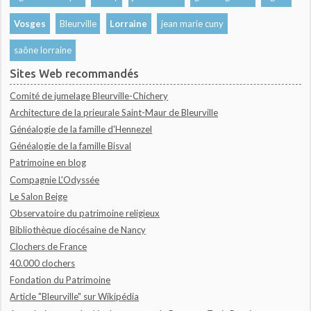
Vosges
Bleurville
Lorraine
jean marie cuny
saône lorraine
Sites Web recommandés
Comité de jumelage Bleurville-Chichery
Architecture de la prieurale Saint-Maur de Bleurville
Généalogie de la famille d'Hennezel
Généalogie de la famille Bisval
Patrimoine en blog
Compagnie L'Odyssée
Le Salon Beige
Observatoire du patrimoine religieux
Bibliothèque diocésaine de Nancy
Clochers de France
40.000 clochers
Fondation du Patrimoine
Article "Bleurville" sur Wikipédia