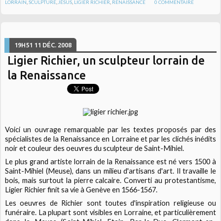
LORRAIN
,
SCULPTURE
,
JÉSUS
,
LIGIER RICHIER
,
RENAISSANCE
0
COMMENTAIRE
19H51
11
DÉC. 2008
Ligier Richier, un sculpteur lorrain de
la Renaissance
Voici un ouvrage remarquable par les textes proposés par des
spécialistes de la Renaissance en Lorraine et par les clichés inédits
noir et couleur des oeuvres du sculpteur de Saint-Mihiel.
Le plus grand artiste lorrain de la Renaissance est né vers 1500 à
Saint-Mihiel (Meuse), dans un milieu d'artisans d'art. Il travaille le
bois, mais surtout la pierre calcaire. Converti au protestantisme,
Ligier Richier finit sa vie à Genève en 1566-1567.
Les oeuvres de Richier sont toutes d'inspiration religieuse ou
funéraire. La plupart sont visibles en Lorraine, et particulièrement