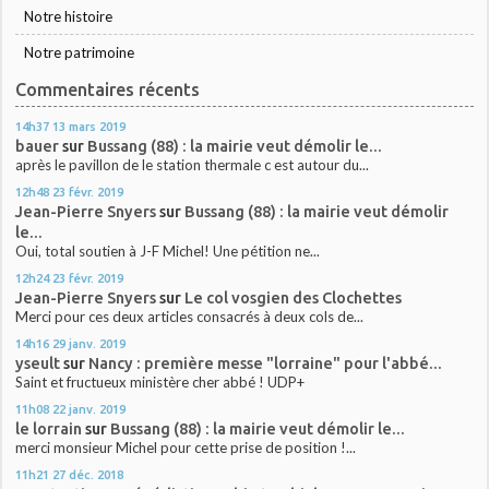
Notre histoire
Notre patrimoine
Commentaires récents
14h37
13
mars 2019
bauer
sur
Bussang (88) : la mairie veut démolir le...
après le pavillon de le station thermale c est autour du...
12h48
23
févr. 2019
Jean-Pierre Snyers
sur
Bussang (88) : la mairie veut démolir
le...
Oui, total soutien à J-F Michel! Une pétition ne...
12h24
23
févr. 2019
Jean-Pierre Snyers
sur
Le col vosgien des Clochettes
Merci pour ces deux articles consacrés à deux cols de...
14h16
29
janv. 2019
yseult
sur
Nancy : première messe "lorraine" pour l'abbé...
Saint et fructueux ministère cher abbé ! UDP+
11h08
22
janv. 2019
le lorrain
sur
Bussang (88) : la mairie veut démolir le...
merci monsieur Michel pour cette prise de position !...
11h21
27
déc. 2018