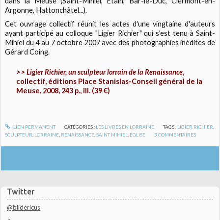
dans la Meuse (Saint-Mihiel, Etain, Bar-le-Duc, Clermont-en-
Argonne, Hattonchâtel...).
Cet ouvrage collectif réunit les actes d'une vingtaine d'auteurs
ayant participé au colloque "Ligier Richier" qui s'est tenu à Saint-
Mihiel du 4 au 7 octobre 2007 avec des photographies inédites de
Gérard Coing.
>>
Ligier Richier, un sculpteur lorrain de la Renaissance
,
collectif, éditions Place Stanislas-Conseil général de la
Meuse, 2008, 243 p., ill. (39 €)
LIEN PERMANENT
CATÉGORIES :
LES LIVRES EN LORRAINE
TAGS :
LIGIER RICHIER
,
SCULPTEUR
,
LORRAINE
,
RENAISSANCE
,
SAINT MIHIEL
,
ÉGLISE
3
COMMENTAIRES
Twitter
@blidericus