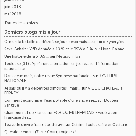
juin 2018
mai 2018
Toutes les archives
Derniers blogs mis à jour
Ormuz: la bataille du détroit se joue désormais...
sur
Euro-Synergies
Saxe-Anhalt : l'AfD donnée à 43 % et le BSW à 5 %.
sur
Lionel Baland
Une histoire de la STASI...
sur
Métapo infos
Toulouse (31) : Après une altercation, un jeune...
sur
l'information
nationaliste
Dans deux mois, notre revue Synthèse nationale...
sur
SYNTHESE
NATIONALE
Je sais qu'il y a de petites difficultés , mais...
sur
VIE DU CHATEAU à
FERNEY
Comment économiser l’eau potable d’une ancienne...
sur
Docteur
Sangsue
Championnat de France
sur
ECHIQUIER LEMPDAIS - Fédération
Française des...
Toast de chèvre frais et betterave
sur
Cuisine Toulousaine et Occitane
Questionnement (7)
sur
Court, toujours !