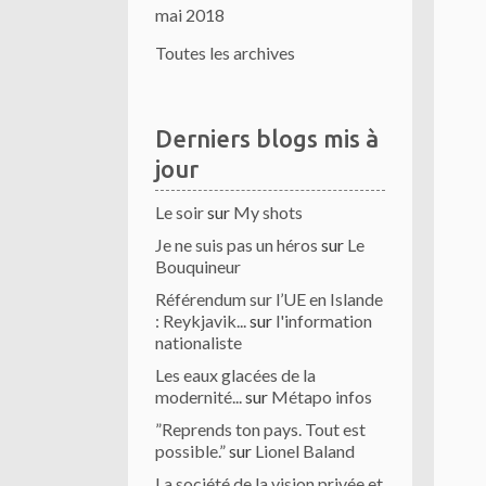
mai 2018
Toutes les archives
Derniers blogs mis à
jour
Le soir
sur
My shots
Je ne suis pas un héros
sur
Le
Bouquineur
Référendum sur l’UE en Islande
: Reykjavik...
sur
l'information
nationaliste
Les eaux glacées de la
modernité...
sur
Métapo infos
”Reprends ton pays. Tout est
possible.”
sur
Lionel Baland
La société de la vision privée et