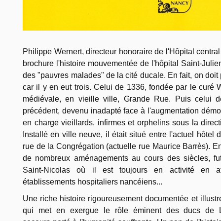
Philippe Wernert, directeur honoraire de l'Hôpital centra
brochure l'histoire mouvementée de l'hôpital Saint-Julien
des "pauvres malades" de la cité ducale. En fait, on doit
car il y en eut trois. Celui de 1336, fondée par le curé 
médiévale, en vieille ville, Grande Rue. Puis celui 
précédent, devenu inadapté face à l'augmentation démog
en charge vieillards, infirmes et orphelins sous la dire
Installé en ville neuve, il était situé entre l'actuel hôtel
rue de la Congrégation (actuelle rue Maurice Barrès). En
de nombreux aménagements au cours des siècles, fut
Saint-Nicolas où il est toujours en activité en at
établissements hospitaliers nancéiens...
Une riche histoire rigoureusement documentée et illust
qui met en exergue le rôle éminent des ducs de Lo