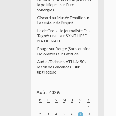
la politique...
sur
Euro-
Synergies
Giscard au Musée Fenaille
sur
La senteur de l'esprit
Ile de Groix : le journaliste Erik
Tegnér une...
sur
SYNTHESE
NATIONALE
Rouge sur Rouge (Sara, cuisine
Dolomites)
sur
Latitude
Audio‑Technica ATH‑M50x :
le son des vacances...
sur
upgradepc
Août 2026
D
L
M
M
J
V
S
1
2
3
4
5
6
7
8