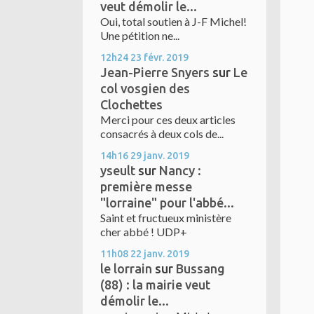
veut démolir le...
Oui, total soutien à J-F Michel!
Une pétition ne...
12h24
23
févr. 2019
Jean-Pierre Snyers
sur
Le
col vosgien des
Clochettes
Merci pour ces deux articles
consacrés à deux cols de...
14h16
29
janv. 2019
yseult
sur
Nancy :
première messe
"lorraine" pour l'abbé...
Saint et fructueux ministère
cher abbé ! UDP+
11h08
22
janv. 2019
le lorrain
sur
Bussang
(88) : la mairie veut
démolir le...