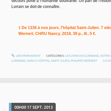
secours porté à l'humanité souffrante. Un pan de l'histo
Lorrain se doit de connaître.
‡ De 1336 à nos jours, l'hôpital Saint-Julien. 7 siè
Wernert, CHRU Nancy, 2018, 39 p., ill., 5 €.
LIEN PERMANENT
CATÉGORIES :
LES LIVRES EN LORRAINE
,
NOTRE 
LORRAINE
,
NANCY
,
HÔPITAL
,
SAINT JULIEN
,
PHILIPPE WERNERT
0
COM
00H00
17
SEPT. 2013