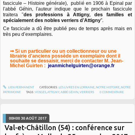
fascicule – Histoire générale), publié en 1906 à Epinal par
l'abbé Géhin, l'auteur indique que le prochain fascicule
traitera "
des professions à Attigny, des familles et
spécialement des nobles verriers d’Attigny
”.
Ce fascicule a dû être publié peu de temps après mais en
très peu d’exemplaires.
⇒ Si un particulier ou un collectionneur ou une
librairie d'anciens possède
un exemplaire dont il
souhaite se dessaisir, merci de contacter M. Jean-
Michel Guirten :
jeanmichelguirten@orange.fr
LIEN PERMANENT
CATÉGORIES :
LES LIVRES EN LORRAINE
,
NOTRE HISTOIRE
,
NOTRE
PATRIMOINE
TAGS :
VOSGES
,
ATTIGNY
,
ABBÉ GÉHIN
,
VERRIERS
0
COMMENTAIRE
00H00
30
AOÛT 2017
Val-et-Châtillon (54) : conférence sur