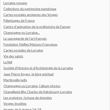
Lorraine romane
Collections du patrimoine numérique
Cartes postales anciennes des Vosges
Pèlerinages de France
Centre d'animation de la préhistoire de Darney
Champagne ou Lorraine...
La sauvegarde de l'art français
Fondation Vieilles Maisons Françaises
Cartes postales de Lorraine
Vie des saints
La Nef
Société d'Histoire et d'Archéologie de la Lorraine
Jean-Pierre Snyers, le blog spirituel
Martinvelle jadis
Champagne ou Lorraine, l'album photos
Chapellenie Bhx Charles de Habsbourg-Lorraine
Les oratoires : la base de données
Vosges Insolites
Images de la guerre 14-18