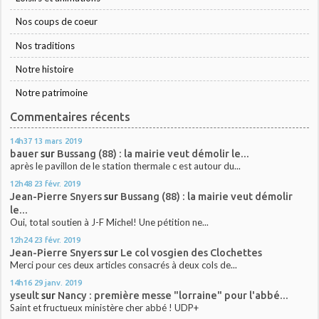
Nos coups de coeur
Nos traditions
Notre histoire
Notre patrimoine
Commentaires récents
14h37
13
mars 2019
bauer
sur
Bussang (88) : la mairie veut démolir le...
après le pavillon de le station thermale c est autour du...
12h48
23
févr. 2019
Jean-Pierre Snyers
sur
Bussang (88) : la mairie veut démolir
le...
Oui, total soutien à J-F Michel! Une pétition ne...
12h24
23
févr. 2019
Jean-Pierre Snyers
sur
Le col vosgien des Clochettes
Merci pour ces deux articles consacrés à deux cols de...
14h16
29
janv. 2019
yseult
sur
Nancy : première messe "lorraine" pour l'abbé...
Saint et fructueux ministère cher abbé ! UDP+