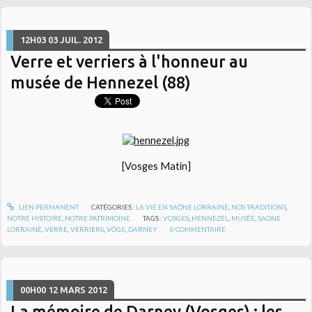
12H03
03
JUIL. 2012
Verre et verriers à l'honneur au
musée de Hennezel (88)
[Vosges Matin]
LIEN PERMANENT
CATÉGORIES :
LA VIE EN SAÔNE LORRAINE
,
NOS TRADITIONS
,
NOTRE HISTOIRE
,
NOTRE PATRIMOINE
TAGS :
VOSGES
,
HENNEZEL
,
MUSÉE
,
SAONE
LORRAINE
,
VERRE
,
VERRIERS
,
VÔGE
,
DARNEY
0
COMMENTAIRE
00H00
12
MARS 2012
La mémoire de Darney (Vosges) : les