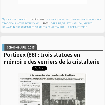
LIEN PERMANENT
CATÉGORIES :
LA VIE EN LORRAINE
,
LOISIRS ET ANIMATIONS
,
NOS
TRADITIONS
,
NOTRE PATRIMOINE
TAGS :
LORRAINE
,
VAL ET CHÂTILLON
,
ALFRED
RENAUDIN
,
FRÈRES MULLER
,
VERRIERS
,
BENOÎT TALLOT
0
COMMENTAIRE
00H00
09
JUIL. 2015
Portieux (88) : trois statues en
mémoire des verriers de la cristallerie