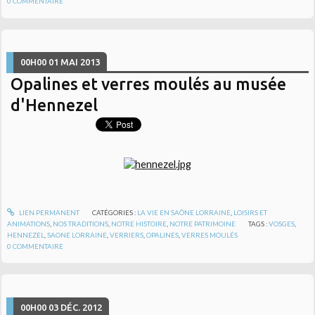
0
COMMENTAIRE
00H00
01
MAI 2013
Opalines et verres moulés au musée
d'Hennezel
LIEN PERMANENT
CATÉGORIES :
LA VIE EN SAÔNE LORRAINE
,
LOISIRS ET
ANIMATIONS
,
NOS TRADITIONS
,
NOTRE HISTOIRE
,
NOTRE PATRIMOINE
TAGS :
VOSGES
,
HENNEZEL
,
SAONE LORRAINE
,
VERRIERS
,
OPALINES
,
VERRES MOULÉS
0
COMMENTAIRE
00H00
03
DÉC. 2012