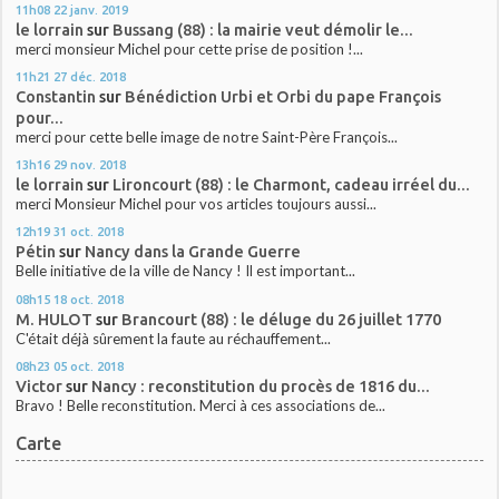
11h08
22
janv. 2019
le lorrain
sur
Bussang (88) : la mairie veut démolir le...
merci monsieur Michel pour cette prise de position !...
11h21
27
déc. 2018
Constantin
sur
Bénédiction Urbi et Orbi du pape François
pour...
merci pour cette belle image de notre Saint-Père François...
13h16
29
nov. 2018
le lorrain
sur
Lironcourt (88) : le Charmont, cadeau irréel du...
merci Monsieur Michel pour vos articles toujours aussi...
12h19
31
oct. 2018
Pétin
sur
Nancy dans la Grande Guerre
Belle initiative de la ville de Nancy ! Il est important...
08h15
18
oct. 2018
M. HULOT
sur
Brancourt (88) : le déluge du 26 juillet 1770
C'était déjà sûrement la faute au réchauffement...
08h23
05
oct. 2018
Victor
sur
Nancy : reconstitution du procès de 1816 du...
Bravo ! Belle reconstitution. Merci à ces associations de...
Carte