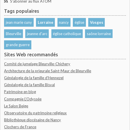
S'abonner au flux ATOM
Tags populaires
jean marie cuny
Lorraine
nancy
église
Vosges
Bleurville
jeanne d'arc
église catholique
saône lorraine
grande guerre
Sites Web recommandés
Comité de jumelage Bleurville-Chichery
Architecture de la prieurale Saint-Maur de Bleurville
Généalogie de la famille d'Hennezel
Généalogie de la famille Bisval
Patrimoine en blog
Compagnie L'Odyssée
Le Salon Beige
Observatoire du patrimoine religieux
Bibliothèque diocésaine de Nancy
Clochers de France