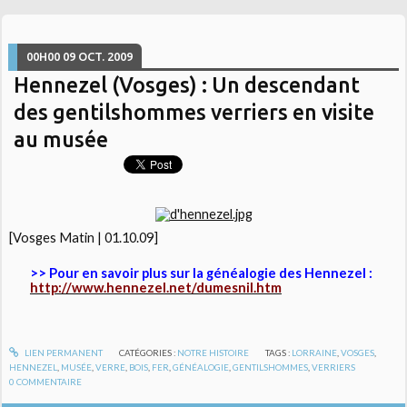
00H00
09
OCT. 2009
Hennezel (Vosges) : Un descendant
des gentilshommes verriers en visite
au musée
[Vosges Matin | 01.10.09]
>> Pour en savoir plus sur la généalogie des Hennezel :
http://www.hennezel.net/dumesnil.htm
LIEN PERMANENT
CATÉGORIES :
NOTRE HISTOIRE
TAGS :
LORRAINE
,
VOSGES
,
HENNEZEL
,
MUSÉE
,
VERRE
,
BOIS
,
FER
,
GÉNÉALOGIE
,
GENTILSHOMMES
,
VERRIERS
0
COMMENTAIRE