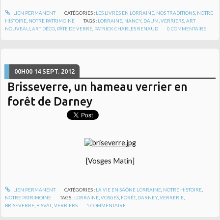
LIEN PERMANENT
CATÉGORIES :
LES LIVRES EN LORRAINE
,
NOS TRADITIONS
,
NOTRE
HISTOIRE
,
NOTRE PATRIMOINE
TAGS :
LORRAINE
,
NANCY
,
DAUM
,
VERRIERS
,
ART
NOUVEAU
,
ART DÉCO
,
PÂTE DE VERRE
,
PATRICK CHARLES RENAUD
0
COMMENTAIRE
00H00
14
SEPT. 2012
Brisseverre, un hameau verrier en
forêt de Darney
[Vosges Matin]
LIEN PERMANENT
CATÉGORIES :
LA VIE EN SAÔNE LORRAINE
,
NOTRE HISTOIRE
,
NOTRE PATRIMOINE
TAGS :
LORRAINE
,
VOSGES
,
FORÊT
,
DARNEY
,
VERRERIE
,
BRISEVERRE
,
BISVAL
,
VERRIERS
1
COMMENTAIRE