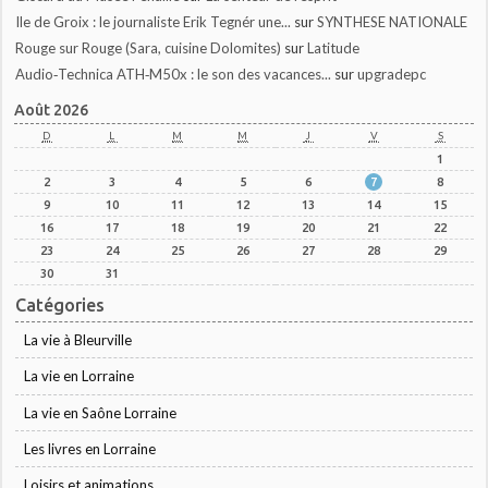
Ile de Groix : le journaliste Erik Tegnér une...
sur
SYNTHESE NATIONALE
Rouge sur Rouge (Sara, cuisine Dolomites)
sur
Latitude
Audio‑Technica ATH‑M50x : le son des vacances...
sur
upgradepc
Août 2026
D
L
M
M
J
V
S
1
2
3
4
5
6
7
8
9
10
11
12
13
14
15
16
17
18
19
20
21
22
23
24
25
26
27
28
29
30
31
Catégories
La vie à Bleurville
La vie en Lorraine
La vie en Saône Lorraine
Les livres en Lorraine
Loisirs et animations