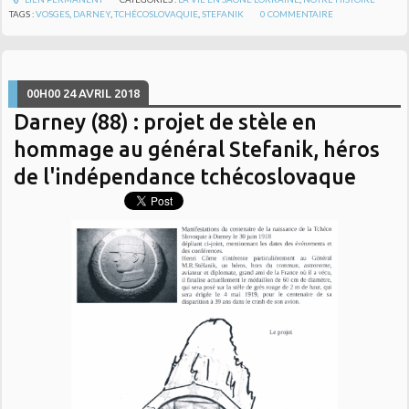
TAGS :
VOSGES
,
DARNEY
,
TCHÉCOSLOVAQUIE
,
STEFANIK
0
COMMENTAIRE
00H00
24
AVRIL 2018
Darney (88) : projet de stèle en
hommage au général Stefanik, héros
de l'indépendance tchécoslovaque