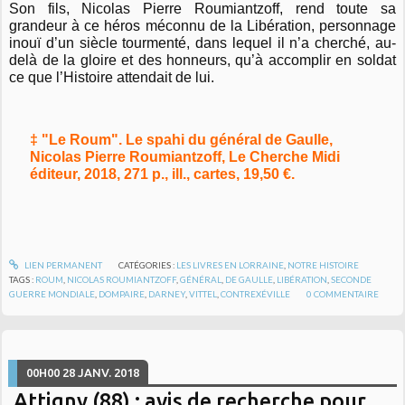
Son fils, Nicolas Pierre Roumiantzoff, rend toute sa
grandeur à ce héros méconnu de la Libération, personnage
inouï d’un siècle tourmenté, dans lequel il n’a cherché, au-
delà de la gloire et des honneurs, qu’à accomplir en soldat
ce que l’Histoire attendait de lui.
‡ "Le Roum". Le spahi du général de Gaulle,
Nicolas Pierre Roumiantzoff, Le Cherche Midi
éditeur, 2018, 271 p., ill., cartes, 19,50 €.
LIEN PERMANENT
CATÉGORIES :
LES LIVRES EN LORRAINE
,
NOTRE HISTOIRE
TAGS :
ROUM
,
NICOLAS ROUMIANTZOFF
,
GÉNÉRAL
,
DE GAULLE
,
LIBÉRATION
,
SECONDE
GUERRE MONDIALE
,
DOMPAIRE
,
DARNEY
,
VITTEL
,
CONTREXÉVILLE
0
COMMENTAIRE
00H00
28
JANV. 2018
Attigny (88) : avis de recherche pour