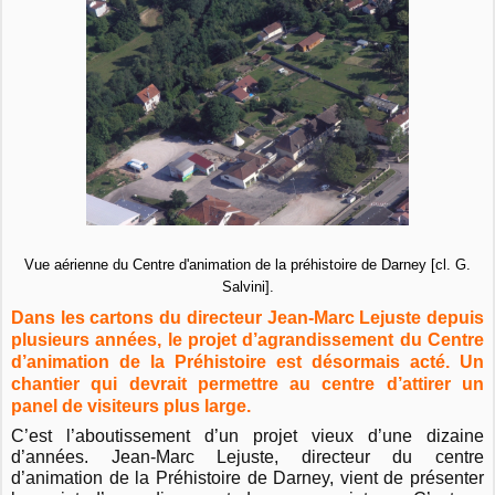
Vue aérienne du Centre d'animation de la préhistoire de Darney [cl. G.
Salvini].
Dans les cartons du directeur Jean-Marc Lejuste depuis
plusieurs années, le projet d’agrandissement du Centre
d’animation de la Préhistoire est désormais acté. Un
chantier qui devrait permettre au centre d’attirer un
panel de visiteurs plus large.
C’est l’aboutissement d’un projet vieux d’une dizaine
d’années. Jean-Marc Lejuste, directeur du centre
d’animation de la Préhistoire de Darney, vient de p
résenter