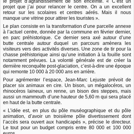
le projet d’agrandissement de son enceinte. « C’est un
projet que j’ai pour relancer le centre. On a un excellent
retour sur les scolaires et centres aérés. Mais il nous
manque une vitrine pour attirer les touristes ».
Le plan consiste en la transformation d’une parcelle annexe
à l’actuel centre, donnée par la commune en février dernier,
en parc préhistorique. Ce dernier sera axé autour d’une
butte centrale autour duquel un parcours amènera les
visiteurs vers des activités diverses. Une zone de tir pour la
chasse préhistorique ainsi qu’une initiation à la fouille sont
notamment prévues. La volonté générale est de créer la
dernière reconquête post-glaciation, c’est-à-dire une époque
qui remonte 10 000 à 20 000 ans en arrière.
Pour agrémenter l’espace, Jean-Marc Lejuste prévoit de
placer six animaux en cire. Un bison, un mégalocéros, un
rhinocéros laineux, un renne, un bison des steppes, mais
aussi un mammouth d’une hauteur de 5,60 m qui sera placé
en haut de la butte centrale.
« L’idée est, en plus du pôle muséographique et du pôle
animation, d’avoir un troisième pôle divertissement dont
l’accès sera ouvert aux handicapés », précise le directeur.
Le tout pour un budget compris entre 80 000 et 100 000
euros.