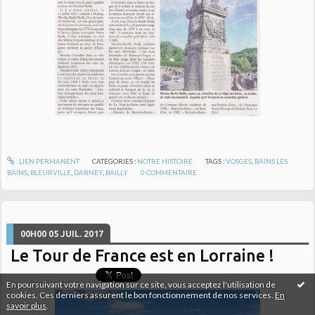
LIEN PERMANENT
CATÉGORIES :
NOTRE HISTOIRE
TAGS :
VOSGES
,
BAINS LES
BAINS
,
BLEURVILLE
,
DARNEY
,
BAILLY
0
COMMENTAIRE
00H00
05
JUIL. 2017
Le Tour de France est en Lorraine !
En poursuivant votre navigation sur ce site, vous acceptez l'utilisation de
cookies. Ces derniers assurent le bon fonctionnement de nos services.
En
savoir plus
.