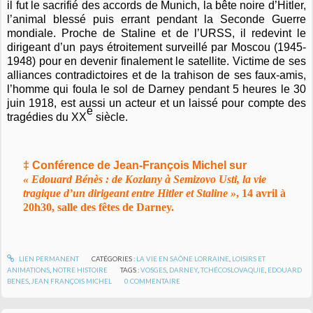
il fut le sacrifié des accords de Munich, la bête noire d’Hitler,
l’animal blessé puis errant pendant la Seconde Guerre
mondiale. Proche de Staline et de l’URSS, il redevint le
dirigeant d’un pays étroitement surveillé par Moscou (1945-
1948) pour en devenir finalement le satellite. Victime de ses
alliances contradictoires et de la trahison de ses faux-amis,
l’homme qui foula le sol de Darney pendant 5 heures le 30
juin 1918, est aussi un acteur et un laissé pour compte des
e
tragédies du XX
siècle.
‡ Conférence de Jean-François Michel sur
« Edouard Bénès : de Kozlany à Semizovo Usti, la vie
tragique d’un dirigeant entre Hitler et Staline »
, 14 avril à
20h30, salle des fêtes de Darney.
LIEN PERMANENT
CATÉGORIES :
LA VIE EN SAÔNE LORRAINE
,
LOISIRS ET
ANIMATIONS
,
NOTRE HISTOIRE
TAGS :
VOSGES
,
DARNEY
,
TCHÉCOSLOVAQUIE
,
EDOUARD
BENES
,
JEAN FRANÇOIS MICHEL
0
COMMENTAIRE