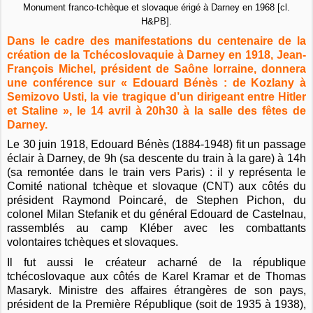
Monument franco-tchèque et slovaque érigé à Darney en 1968 [cl.
H&PB].
Dans le cadre des manifestations du centenaire de la
création de la Tchécoslovaquie à Darney en 1918, Jean-
François Michel, président de Saône lorraine, donnera
une conférence sur « Edouard Bénès : de Kozlany à
Semizovo Usti, la vie tragique d’un dirigeant entre Hitler
et Staline », le 14 avril à 20h30 à la salle des fêtes de
Darney.
Le 30 juin 1918, Edouard Bénès (1884-1948) fit un passage
éclair à Darney, de 9h (sa descente du train à la gare) à 14h
(sa remontée dans le train vers Paris) : il y représenta le
Comité national tchèque et slovaque (CNT) aux côtés du
président Raymond Poincaré, de Stephen Pichon, du
colonel Milan Stefanik et du général Edouard de Castelnau,
rassemblés au camp Kléber avec les combattants
volontaires tchèques et slovaques.
Il fut aussi le créateur acharné de la république
tchécoslovaque aux côtés de Karel Kramar et de Thomas
Masaryk. Ministre des affaires étrangères de son pays,
président de la Première République (soit de 1935 à 1938),