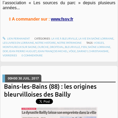
l’association « Les sources du parc » depuis plusieurs
années...
‡ A commander sur :
www.fssv.fr
LIEN PERMANENT
CATÉGORIES :
LA VIE À BLEURVILLE
,
LA VIE EN SAÔNE LORRAINE
,
LES LIVRES EN LORRAINE
,
NOTRE HISTOIRE
,
NOTRE PATRIMOINE
TAGS :
VOSGES
,
MONTHUREUX SUR SAONE
,
OURCHE
,
DROITEVAL
,
BLEURVILLE
,
FSSV
,
SAÔNE LORRAINE
,
DOP
,
JEAN PIERRE HUGUET
,
JEAN FRANÇOIS MICHEL
,
VÔGE
,
DARNEY
,
CHRISTIANISME
,
VERRERIES
0
COMMENTAIRE
00H00
30
JUIL. 2017
Bains-les-Bains (88) : les origines
bleurvilloises des Bailly