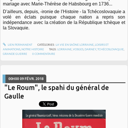
mariage avec Marie-Thérèse de Habsbourg en 1736...
D'ailleurs, depuis, -ironie de l'Histoire - la Tchécoslovaquie a
volé en éclats puisque chaque nation a repris son
indépendance avec la création de la République tchèque et
la Slovaquie.
LIEN PERMANENT
CATÉGORIES :
LA VIE EN SAÔNE LORRAINE
,
LOISIRS ET
ANIMATIONS
,
NOTRE HISTOIRE
TAGS :
LORRAINE
,
VOSGES
,
DARNEY
,
TCHÉCOSLOVAQUIE
,
GRANDE GUERRE
0
COMMENTAIRE
00H00
09
FÉVR. 2018
"Le Roum", le spahi du général de
Gaulle