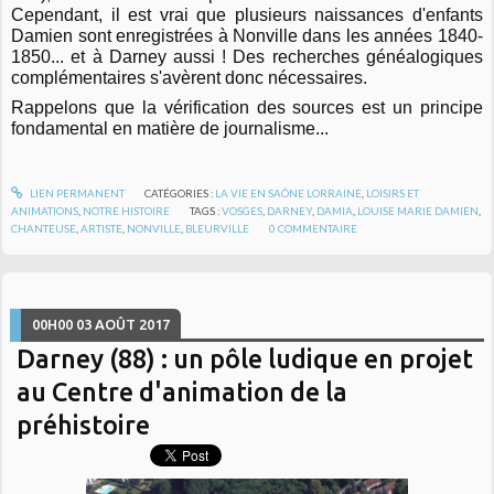
Cependant, il est vrai que plusieurs naissances d'enfants
Damien sont enregistrées à Nonville dans les années 1840-
1850... et à Darney aussi ! Des recherches généalogiques
complémentaires s'avèrent donc nécessaires.
Rappelons que la vérification des sources est un principe
fondamental en matière de journalisme...
LIEN PERMANENT
CATÉGORIES :
LA VIE EN SAÔNE LORRAINE
,
LOISIRS ET
ANIMATIONS
,
NOTRE HISTOIRE
TAGS :
VOSGES
,
DARNEY
,
DAMIA
,
LOUISE MARIE DAMIEN
,
CHANTEUSE
,
ARTISTE
,
NONVILLE
,
BLEURVILLE
0
COMMENTAIRE
00H00
03
AOÛT 2017
Darney (88) : un pôle ludique en projet
au Centre d'animation de la
préhistoire