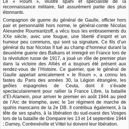
Le « Roum », illustre spahi et spécialiste de la
reconnaissance militaire, fait assurément partie des plus
étonnants.
Compagnon de guerre du général de Gaulle, officier hors
pair et personnalité hors norme, le général-comte Nicolas
Alexandre Roumiantzoff, a vécu tous les embrasements du
XXe siècle, avec une fougue, une liberté d’esprit et un
humour peu communs, qui sont sa signature. Ce fils d’un
général du tsar Nicolas II tué au champ d’honneur durant la
deuxième guerre des Balkans et immigré en France lors de
la révolution russe de 1917, a joué un rôle de premier plan
dans la victoire des Alliés et a toujours été présent aux
rendez-vous de l’Histoire. Ce guerrier, que le général de
Gaulle appelait amicalement « le Roum », a connu les
fastes du Paris des années 30, la Légion étrangère, les
geôles espagnoles de Ceuta, dont il s’évade
spectaculairement pour rallier la France Libre, la bataille
d’El-Alamein, pour arriver le premier en août 1944 au pied
de l’Arc de triomphe, avec le 1er régiment de marche de
spahis marocains de la 2e DB. Il contribua également, à la
tête de ses spahis, à la libération du sud-ouest des Vosges
lors de la bataille de Dompaire les 13 et 14 septembre 1944
; Darney, Contrexéville et Vittel lui doivent leur libération.