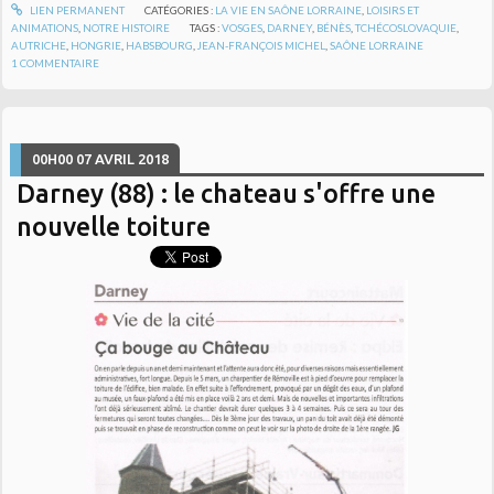
LIEN PERMANENT
CATÉGORIES :
LA VIE EN SAÔNE LORRAINE
,
LOISIRS ET
ANIMATIONS
,
NOTRE HISTOIRE
TAGS :
VOSGES
,
DARNEY
,
BÉNÈS
,
TCHÉCOSLOVAQUIE
,
AUTRICHE
,
HONGRIE
,
HABSBOURG
,
JEAN-FRANÇOIS MICHEL
,
SAÔNE LORRAINE
1
COMMENTAIRE
00H00
07
AVRIL 2018
Darney (88) : le chateau s'offre une
nouvelle toiture