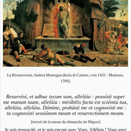
La Résurrection, Andrea Mantegna (Isola di Carturo, vers 1431 - Mantoue,
1506).
Resurréxi, et adhuc tecum sum, allelúia : posuísti super
me manum tuam, allelúia : mirábilis facta est sciéntia tua,
allelúia, allelúia. Dómine, probásti me et cognovísti me :
tu cognovísti sessiónem meam et resurrectiónem meam.
[
introït
de la messe du dimanche de Pâques]
Je suis ressuscité, et je suis encore avec Vous, Alléluia ! Vous avez