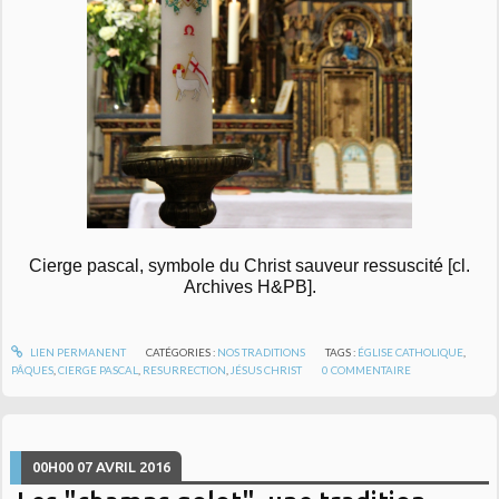
Cierge pascal, symbole du Christ sauveur ressuscité [cl.
Archives H&PB].
LIEN PERMANENT
CATÉGORIES :
NOS TRADITIONS
TAGS :
ÉGLISE CATHOLIQUE
,
PÂQUES
,
CIERGE PASCAL
,
RESURRECTION
,
JÉSUS CHRIST
0
COMMENTAIRE
00H00
07
AVRIL 2016