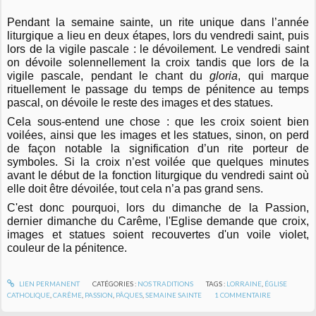
Pendant la semaine sainte, un rite unique dans l’année
liturgique a lieu en deux étapes, lors du vendredi saint, puis
lors de la vigile pascale : le dévoilement. Le vendredi saint
on dévoile solennellement la croix tandis que lors de la
vigile pascale, pendant le chant du
gloria
, qui marque
rituellement le passage du temps de pénitence au temps
pascal, on dévoile le reste des images et des statues.
Cela sous-entend une chose : que les croix soient bien
voilées, ainsi que les images et les statues, sinon, on perd
de façon notable la signification d’un rite porteur de
symboles. Si la croix n’est voilée que quelques minutes
avant le début de la fonction liturgique du vendredi saint où
elle doit être dévoilée, tout cela n’a pas grand sens.
C'est donc pourquoi, lors du dimanche de la Passion,
dernier dimanche du Carême, l'Eglise demande que croix,
images et statues soient recouvertes d'un voile violet,
couleur de la pénitence.
LIEN PERMANENT
CATÉGORIES :
NOS TRADITIONS
TAGS :
LORRAINE
,
ÉGLISE
CATHOLIQUE
,
CARÊME
,
PASSION
,
PÂQUES
,
SEMAINE SAINTE
1
COMMENTAIRE