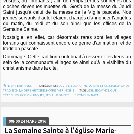
Vosges, ou "brouants") afin de remplacer les sonneries des
cloches devenues muettes du
Gloria
de la messe du Jeudi
Saint jusqu'à celui de la messe de la Vigile pascale. Nos
jeunes servants d'autel étaient chargés d'annoncer l'angélus
du matin, du midi et du soir ainsi que les offices de la
Semaine Sainte.
Nostalgie, en effet, car désormais rares sont les villages
lorrains qui connaissent encore ce genre d'animation et de
tradition pascale...
Dommage. Cette tradition contribuait à resserrer les liens au
sein de la communauté villageoise ainsi qu'à la visibilité du
christianisme dans la cité.
LIEN PERMANENT
CATÉGORIES :
LA VIE EN LORRAINE
,
LOISIRS ET ANIMATIONS
,
NOS
TRADITIONS
,
NOTRE HISTOIRE
,
NOTRE PATRIMOINE
TAGS :
EGLISE CATHOLIQUE
,
CRÉCELLES
,
PASSION
,
PÂQUES
,
SEMAINE SAINTE
0
COMMENTAIRE
00H00
24
MARS 2016
La Semaine Sainte à l'église Marie-