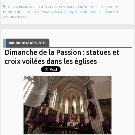
LIEN PERMANENT
CATÉGORIES :
NOS TRADITIONS
,
NOTRE HISTOIRE
,
NOTRE
PATRIMOINE
TAGS :
LORRAINE
,
BASSIGNY
,
GONAINCOURT
,
PÂQUES
,
TRADITIONS
0
COMMENTAIRE
00H00
18
MARS 2018
Dimanche de la Passion : statues et
croix voilées dans les églises