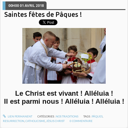
00H00
01
AVRIL 2018
Saintes fêtes de Pâques !
Le Christ est vivant ! Alléluia !
Il est parmi nous ! Alléluia ! Alléluia !
LIEN PERMANENT
CATÉGORIES :
NOS TRADITIONS
TAGS :
PÂQUES
,
RESURRECTION
,
CATHOLICISME
,
JÉSUS CHRIST
0
COMMENTAIRE