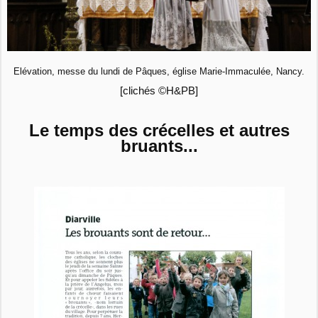
Elévation, messe du lundi de Pâques, église Marie-Immaculée, Nancy.
[clichés ©H&PB]
Le temps des crécelles et autres
bruants...