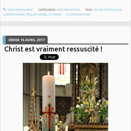
LIEN PERMANENT
CATÉGORIES :
NOS TRADITIONS
TAGS :
ÉGLISE CATHOLIQUE
,
CHRISTIANISME
,
PÂQUES
,
MESSE
,
LITURGIE
0
COMMENTAIRE
00H00
16
AVRIL 2017
Christ est vraiment ressuscité !