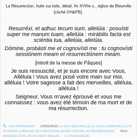
La Résurrection, huile sur toile, détail, fin XVIIIe s., église de Bleurville
[cliché ©H&PB].
Resurréxi, et adhuc tecum sum, allelúia : posuísti
super me manum tuam, allelúia : mirábilis facta est
sciéntia tua, allelúia, allelúia.
Dómine, probásti me et cognovísti me : tu cognovísti
sessiónem meam et resurrectiónem meam.
[introït de la messe de Pâques]
Je suis ressuscité, et je suis encore avec Vous,
Alléluia ! Vous avez posé votre main sur moi,
alléluia ! Votre sagesse a fait des merveilles, alléluia,
alléluia !
Seigneur, Vous m’avez éprouvé et vous me
connaissez : vous avez été témoin de ma mort et de
ma résurrection.
LIEN PERMANENT
CATÉGORIES :
LA VIE À BLEURVILLE
,
LA VIE EN LORRAINE
,
LA VIE
EN SAÔNE LORRAINE
,
NOS TRADITIONS
,
NOTRE HISTOIRE
,
NOTRE PATRIMOINE
TAGS :
RESURRECTION
,
JÉSUS CHRIST
,
PÂQUES
0
COMMENTAIRE