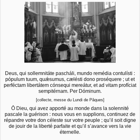
Deus, qui sollemnitáte pascháli, mundo remédia contulísti :
pópulum tuum, quǽsumus, cælésti dono proséquere ; ut et
perféctam libertátem cónsequi mereátur, et ad vitam profíciat
sempitérnam. Per Dóminum.
[collecte, messe du Lundi de Pâques]
Ô Dieu, qui avez apporté au monde dans la solennité
pascale la guérison : nous vous en supplions, continuez de
répandre votre don céleste sur votre peuple ; qu’il soit digne
de jouir de la liberté parfaite et qu’il s’avance vers la vie
éternelle.