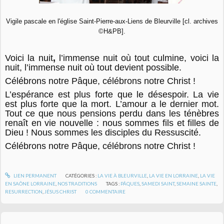
Vigile pascale en l'église Saint-Pierre-aux-Liens de Bleurville [cl. archives
©H&PB].
Voici la nuit
,
l’immense nuit où tout culmine, voici la
nuit, l’immense nuit où tout devient possible.
Célébrons notre Pâque, célébrons notre Christ !
L’espérance est plus forte que le désespoir. La vie
est plus forte que la mort. L’amour a le dernier mot.
Tout ce que nous pensions perdu dans les ténèbres
renaît en vie nouvelle : nous sommes fils et filles de
Dieu ! Nous sommes les disciples du Ressuscité.
Célébrons notre Pâque, célébrons notre Christ !
LIEN PERMANENT
CATÉGORIES :
LA VIE À BLEURVILLE
,
LA VIE EN LORRAINE
,
LA VIE
EN SAÔNE LORRAINE
,
NOS TRADITIONS
TAGS :
PÂQUES
,
SAMEDI SAINT
,
SEMAINE SAINTE
,
RESURRECTION
,
JÉSUS CHRIST
0
COMMENTAIRE