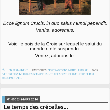
Ecce lignum Crucis, in quo salus mundi pependit.
Veníte, adoremus.
Voici le bois de la Croix sur lequel le salut du
monde a été suspendu.
Venez, adorons-le.
LIEN PERMANENT
CATÉGORIES :
NOS TRADITIONS
,
NOTRE HISTOIRE
TAGS :
VENDREDI SAINT
,
PÂQUES
,
SEMAINE SAINTE
,
ÉGLISE CATHOLIQUE
,
JÉSUS CHRIST
0
COMMENTAIRE
01H00
24
MARS 2016
Le temps des crécelles...