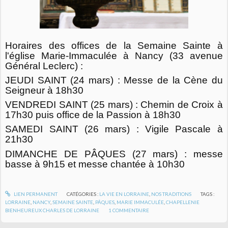
Horaires des offices de la Semaine Sainte à
l'église Marie-Immaculée à Nancy (33 avenue
Général Leclerc) :
JEUDI SAINT (24 mars) : Messe de la Cène du
Seigneur à 18h30
VENDREDI SAINT (25 mars) : Chemin de Croix à
17h30 puis office de la Passion à 18h30
SAMEDI SAINT (26 mars) : Vigile Pascale à
21h30
DIMANCHE DE PÂQUES (27 mars) : messe
basse à 9h15 et messe chantée à 10h30
LIEN PERMANENT
CATÉGORIES :
LA VIE EN LORRAINE
,
NOS TRADITIONS
TAGS :
LORRAINE
,
NANCY
,
SEMAINE SAINTE
,
PÂQUES
,
MARIE IMMACULÉE
,
CHAPELLENIE
BIENHEUREUX CHARLES DE LORRAINE
1
COMMENTAIRE