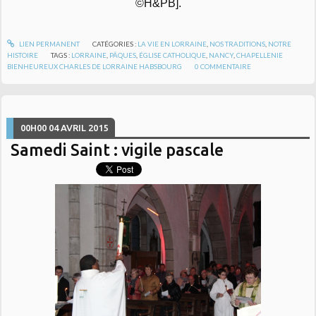
©H&PB].
LIEN PERMANENT
CATÉGORIES :
LA VIE EN LORRAINE
,
NOS TRADITIONS
,
NOTRE
HISTOIRE
TAGS :
LORRAINE
,
PÂQUES
,
ÉGLISE CATHOLIQUE
,
NANCY
,
CHAPELLENIE
BIENHEUREUX CHARLES DE LORRAINE HABSBOURG
0
COMMENTAIRE
00H00
04
AVRIL 2015
Samedi Saint : vigile pascale