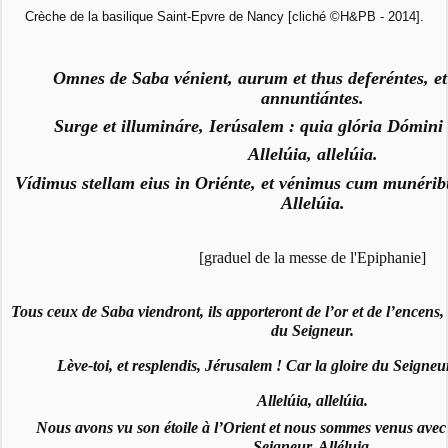
Crèche de la basilique Saint-Epvre de Nancy [cliché ©H&PB - 2014].
Omnes de Saba vénient, aurum et thus deferéntes, 
annuntiántes.
Surge et illumináre, Ierúsalem : quia glória Dómini s
Allelúia, allelúia.
Vídimus stellam eius in Oriénte, et vénimus cum munér
Allelúia.
[graduel de la messe de l'Epiphanie]
Tous ceux de Saba viendront, ils apporteront de l’or et de l’encens,
du Seigneur.
Lève-toi, et resplendis, Jérusalem ! Car la gloire du Seigneur 
Allelúia, allelúia.
Nous avons vu son étoile à l’Orient et nous sommes venus avec 
Seigneur. Alléluia.