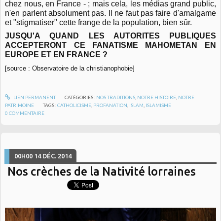
chez nous, en France - ; mais cela, les médias grand public,
n'en parlent absolument pas. Il ne faut pas faire d'amalgame
et "stigmatiser" cette frange de la population, bien sûr.
JUSQU'A QUAND LES AUTORITES PUBLIQUES
ACCEPTERONT CE FANATISME MAHOMETAN EN
EUROPE ET EN FRANCE ?
[source : Observatoire de la christianophobie]
LIEN PERMANENT
CATÉGORIES :
NOS TRADITIONS
,
NOTRE HISTOIRE
,
NOTRE
PATRIMOINE
TAGS :
CATHOLICISME
,
PROFANATION
,
ISLAM
,
ISLAMISME
0
COMMENTAIRE
00H00
14
DÉC. 2014
Nos crèches de la Nativité lorraines