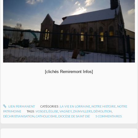
[clichés Remiremont Infos]
LIEN PERMANENT
CATÉGORIES :
LA VIE EN LORRAINE
,
NOTRE HISTOIRE
,
NOTRE
PATRIMOINE
TAGS :
VOSGES
,
ÉGLISE
,
VAGNEY
,
ZAINVILLERS
,
DÉMOLITION
,
DÉCHRISTIANISATION
,
CATHOLICISME
,
DIOCÈSE DE SAINT DIÉ
5
COMMENTAIRES