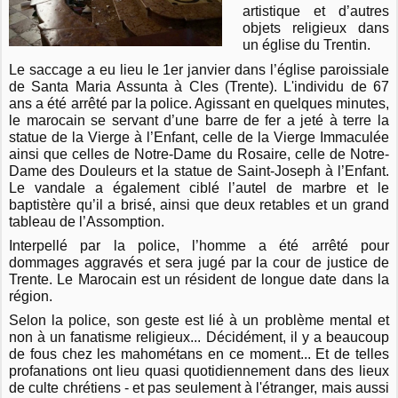
artistique et d’autres
objets religieux dans
un église du Trentin.
Le saccage a eu lieu le 1er janvier dans l’église paroissiale
de Santa Maria Assunta à Cles (Trente). L'individu de 67
ans a été arrêté par la police. Agissant en quelques minutes,
le marocain se servant d’une barre de fer a jeté à terre la
statue de la Vierge à l’Enfant, celle de la Vierge Immaculée
ainsi que celles de Notre-Dame du Rosaire, celle de Notre-
Dame des Douleurs et la statue de Saint-Joseph à l’Enfant.
Le vandale a également ciblé l’autel de marbre et le
baptistère qu’il a brisé, ainsi que deux retables et un grand
tableau de l’Assomption.
Interpellé par la police, l’homme a été arrêté pour
dommages aggravés et sera jugé par la cour de justice de
Trente. Le Marocain est un résident de longue date dans la
région.
Selon la police, son geste est lié à un problème mental et
non à un fanatisme religieux... Décidément, il y a beaucoup
de fous chez les mahométans en ce moment... Et de telles
profanations ont lieu quasi quotidiennement dans des lieux
de culte chrétiens - et pas seulement à l'étranger, mais aussi