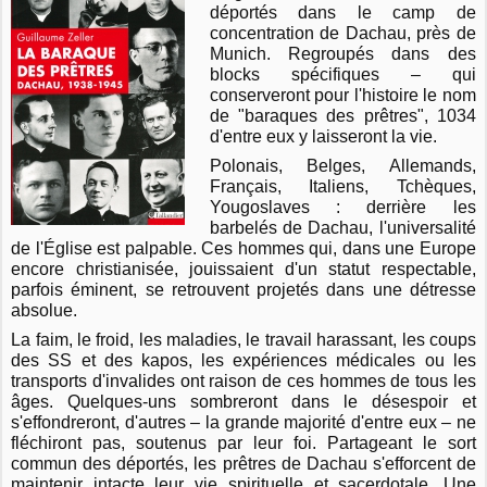
déportés dans le camp de
concentration de Dachau, près de
Munich. Regroupés dans des
blocks spécifiques – qui
conserveront pour l'histoire le nom
de "baraques des prêtres", 1034
d'entre eux y laisseront la vie.
Polonais, Belges, Allemands,
Français, Italiens, Tchèques,
Yougoslaves : derrière les
barbelés de Dachau, l'universalité
de l'Église est palpable. Ces hommes qui, dans une Europe
encore christianisée, jouissaient d'un statut respectable,
parfois éminent, se retrouvent projetés dans une détresse
absolue.
La faim, le froid, les maladies, le travail harassant, les coups
des SS et des kapos, les expériences médicales ou les
transports d'invalides ont raison de ces hommes de tous les
âges. Quelques-uns sombreront dans le désespoir et
s'effondreront, d'autres – la grande majorité d'entre eux – ne
fléchiront pas, soutenus par leur foi. Partageant le sort
commun des déportés, les prêtres de Dachau s'efforcent de
maintenir intacte leur vie spirituelle et sacerdotale. Une