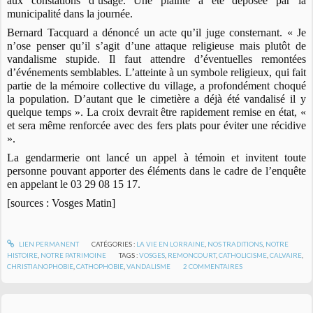
aux constations d’usage. Une plainte a été déposée par la
municipalité dans la journée.
Bernard Tacquard a dénoncé un acte qu’il juge consternant. « Je
n’ose penser qu’il s’agit d’une attaque religieuse mais plutôt de
vandalisme stupide. Il faut attendre d’éventuelles remontées
d’événements semblables. L’atteinte à un symbole religieux, qui fait
partie de la mémoire collective du village, a profondément choqué
la population. D’autant que le cimetière a déjà été vandalisé il y
quelque temps ». La croix devrait être rapidement remise en état, «
et sera même renforcée avec des fers plats pour éviter une récidive
».
La gendarmerie ont lancé un appel à témoin et invitent toute
personne pouvant apporter des éléments dans le cadre de l’enquête
en appelant le 03 29 08 15 17.
[sources : Vosges Matin]
LIEN PERMANENT
CATÉGORIES :
LA VIE EN LORRAINE
,
NOS TRADITIONS
,
NOTRE
HISTOIRE
,
NOTRE PATRIMOINE
TAGS :
VOSGES
,
REMONCOURT
,
CATHOLICISME
,
CALVAIRE
,
CHRISTIANOPHOBIE
,
CATHOPHOBIE
,
VANDALISME
2
COMMENTAIRES