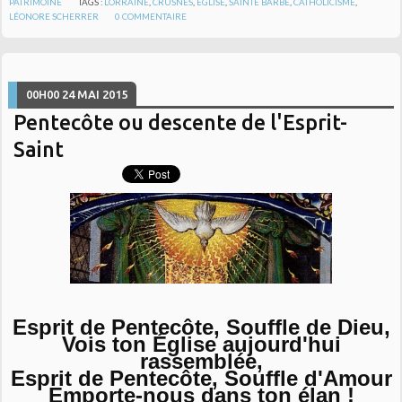
PATRIMOINE
TAGS :
LORRAINE
,
CRUSNES
,
ÉGLISE
,
SAINTE BARBE
,
CATHOLICISME
,
LÉONORE SCHERRER
0
COMMENTAIRE
00H00
24
MAI 2015
Pentecôte ou descente de l'Esprit-
Saint
Esprit de Pentecôte, Souffle de Dieu,
Vois ton Église aujourd'hui
rassemblée,
Esprit de Pentecôte, Souffle d'Amour
Emporte-nous dans ton élan !