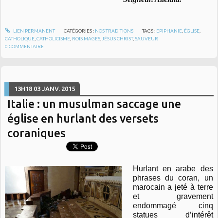
LIEN PERMANENT
CATÉGORIES :
NOS TRADITIONS
TAGS :
EPIPHANIE
,
ÉGLISE
,
CATHOLIQUE
,
CATHOLICISME
,
ROIS MAGES
,
JÉSUS CHRIST
,
SAUVEUR
0
COMMENTAIRE
13H18
03
JANV. 2015
Italie : un musulman saccage une
église en hurlant des versets
coraniques
Hurlant en arabe des
phrases du coran, un
marocain a jeté à terre
et gravement
endommagé cinq
statues d’intérêt