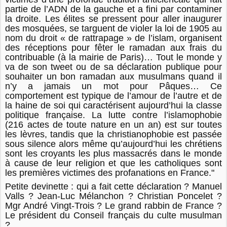
partie de l’ADN de la gauche et a fini par contaminer
la droite. Les élites se pressent pour aller inaugurer
des mosquées, se targuent de violer la loi de 1905 au
nom du droit « de rattrapage » de l’islam, organisent
des réceptions pour fêter le ramadan aux frais du
contribuable (à la mairie de Paris)… Tout le monde y
va de son tweet ou de sa déclaration publique pour
souhaiter un bon ramadan aux musulmans quand il
n’y a jamais un mot pour Pâques… Ce
comportement est typique de l’amour de l’autre et de
la haine de soi qui caractérisent aujourd’hui la classe
politique française. La lutte contre l’islamophobie
(216 actes de toute nature en un an) est sur toutes
les lèvres, tandis que la christianophobie est passée
sous silence alors même qu’aujourd’hui les chrétiens
sont les croyants les plus massacrés dans le monde
à cause de leur religion et que les catholiques sont
les premières victimes des profanations en France."
Petite devinette : qui a fait cette déclaration ? Manuel
Valls ? Jean-Luc Mélanchon ? Christian Poncelet ?
Mgr André Vingt-Trois ? Le grand rabbin de France ?
Le président du Conseil français du culte musulman
?...