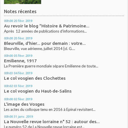
Notes récentes
00h00
20
févr. 2019
Au revoir le blog "Histoire & Patrimoine...
Après 12 années de publications d'informations...
00h00
20
févr. 2019
Bleurville, d'hier... pour demain : votre...
Bleurville, vue aérienne, juillet 2014 [cl. G....
00h00
05
févr. 2019
Emilienne, 1917
La Première guerre mondiale sépare Emilienne de toute...
00h03
04
févr. 2019
Le col vosgien des Clochettes
00h02
03
févr. 2019
Le col vosgien du Haut-de-Salins
00h00
02
févr. 2019
L'image des Vosges
Les actes du colloque tenu en 2016 à Epinal revisitent...
00h00
31
janv. 2019
La Nouvelle revue lorraine n° 52 : autour des...
Le numéro 52 de La Nouvelle revue lorraine est...