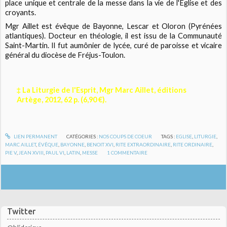
place unique et centrale de la messe dans la vie de l'Eglise et des
croyants.
Mgr Aillet est évêque de Bayonne, Lescar et Oloron (Pyrénées
atlantiques). Docteur en théologie, il est issu de la Communauté
Saint-Martin. Il fut aumônier de lycée, curé de paroisse et vicaire
général du diocèse de Fréjus-Toulon.
‡ La Liturgie de l'Esprit, Mgr Marc Aillet, éditions
Artège, 2012, 62 p. (6,90 €).
LIEN PERMANENT
CATÉGORIES :
NOS COUPS DE COEUR
TAGS :
EGLISE
,
LITURGIE
,
MARC AILLET
,
ÉVÊQUE
,
BAYONNE
,
BENOIT XVI
,
RITE EXTRAORDINAIRE
,
RITE ORDINAIRE
,
PIE V
,
JEAN XVIII
,
PAUL VI
,
LATIN
,
MESSE
1
COMMENTAIRE
Twitter