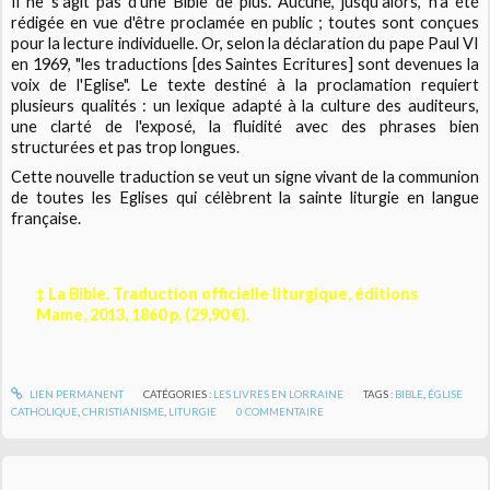
Il ne s'agit pas d'une Bible de plus. Aucune, jusqu'alors, n'a été
rédigée en vue d'être proclamée en public ; toutes sont conçues
pour la lecture individuelle. Or, selon la déclaration du pape Paul VI
en 1969, "les traductions [des Saintes Ecritures] sont devenues la
voix de l'Eglise". Le texte destiné à la proclamation requiert
plusieurs qualités : un lexique adapté à la culture des auditeurs,
une clarté de l'exposé, la fluidité avec des phrases bien
structurées et pas trop longues.
Cette nouvelle traduction se veut un signe vivant de la communion
de toutes les Eglises qui célèbrent la sainte liturgie en langue
française.
‡ La Bible. Traduction officielle liturgique, éditions
Mame, 2013, 1860 p. (29,90 €).
LIEN PERMANENT
CATÉGORIES :
LES LIVRES EN LORRAINE
TAGS :
BIBLE
,
ÉGLISE
CATHOLIQUE
,
CHRISTIANISME
,
LITURGIE
0
COMMENTAIRE