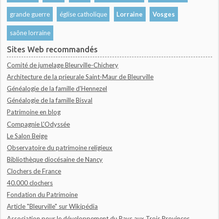
grande guerre
église catholique
Lorraine
Vosges
saône lorraine
Sites Web recommandés
Comité de jumelage Bleurville-Chichery
Architecture de la prieurale Saint-Maur de Bleurville
Généalogie de la famille d'Hennezel
Généalogie de la famille Bisval
Patrimoine en blog
Compagnie L'Odyssée
Le Salon Beige
Observatoire du patrimoine religieux
Bibliothèque diocésaine de Nancy
Clochers de France
40.000 clochers
Fondation du Patrimoine
Article "Bleurville" sur Wikipédia
Association pour le développement du Pays aux Trois Provinces