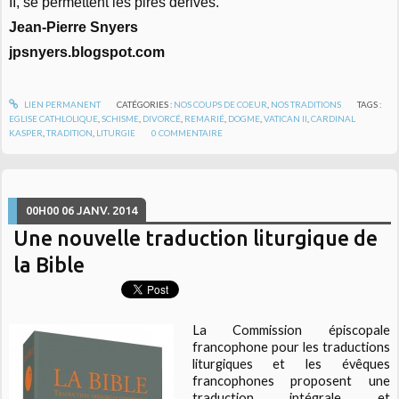
II, se permettent les pires dérives.
Jean-Pierre Snyers
jpsnyers.blogspot.com
LIEN PERMANENT
CATÉGORIES :
NOS COUPS DE COEUR
,
NOS TRADITIONS
TAGS :
EGLISE CATHLOLIQUE
,
SCHISME
,
DIVORCÉ
,
REMARIÉ
,
DOGME
,
VATICAN II
,
CARDINAL
KASPER
,
TRADITION
,
LITURGIE
0
COMMENTAIRE
00H00
06
JANV. 2014
Une nouvelle traduction liturgique de
la Bible
La Commission épiscopale
francophone pour les traductions
liturgiques et les évêques
francophones proposent une
traduction intégrale et