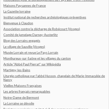
Maisons Paysannes de France
La Gazette lorraine
Institut national de recherches archéologiques préventives
Bienvenue à Claudon
Association contre la décharge de Robécourt (Vosges)
Comité de jumelage Darney-Austerlitz
Blog des Lorrains engagés
Le village de Sauville (Vosges)
Musée Lorrain et revue Le Pays Lorrain
Monthureux-sur-Saône et les villages du canton
Article "Abbé Paul Pierrat" sur Wikipédia
Martigny-les-Bains
Liturgie catholique par l'abbé Husson, chapelain de Marie-Immaculée de
Nancy
Vieilles Maisons Françaises
Les arbres français remarquables
Notre-Dame de Bermont
La Lorraine se dévoile