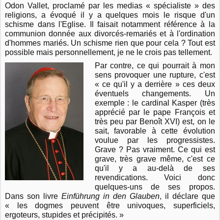
Odon Vallet, proclamé par les medias « spécialiste » des
religions, a évoqué il y a quelques mois le risque d'un
schisme dans l'Eglise. Il faisait notamment référence à la
communion donnée aux divorcés-remariés et à l'ordination
d'hommes mariés. Un schisme rien que pour cela ? Tout est
possible mais personnellement, je ne le crois pas tellement.
Par contre, ce qui pourrait à mon
sens provoquer une rupture, c'est
« ce qu'il y a derrière » ces deux
éventuels changements. Un
exemple : le cardinal Kasper (très
apprécié par le pape François et
très peu par Benoît XVI) est, on le
sait, favorable à cette évolution
voulue par les progressistes.
Grave ? Pas vraiment. Ce qui est
grave, très grave même, c'est ce
qu'il y a au-delà de ses
revendications. Voici donc
quelques-uns de ses propos.
Dans son livre
Einführung in den Glauben
, il déclare que
« les dogmes peuvent être univoques, superficiels,
ergoteurs, stupides et précipités. »