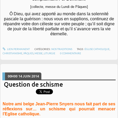
[collecte, messe du Lundi de Pâques]
Ô Dieu, qui avez apporté au monde dans la solennité
pascale la guérison : nous vous en supplions, continuez de
répandre votre don céleste sur votre peuple ; qu’il soit digne
de jouir de la liberté parfaite et qu’il s’avance vers la vie
éternelle.
LIEN PERMANENT
CATÉGORIES :
NOS TRADITIONS
TAGS :
ÉGLISE CATHOLIQUE
,
CHRISTIANISME
,
PÂQUES
,
MESSE
,
LITURGIE
0
COMMENTAIRE
00H00
14
JUIN 2014
Question de schisme
Notre ami belge Jean-Pierre Snyers nous fait part de ses
réflexions sur… un schisme qui pourrait menacer
l’Eglise catholique.