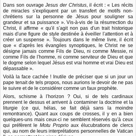
Dans son ouvrage
Jesus der Christus
, il écrit : « Les récits
de miracles s'expliquent par un transfert de motifs non-
chrétiens sur la personne de Jésus pour souligner sa
grandeur et sa puissance ». Vis-à-vis de la résurrection du
Christ, il affirme « qu'il s'agit non pas d'un trait historique
mais d'une figure de style destinée à éveiller l'attention et à
créer un suspense ». Toujours dans le même livre, il écrit
que « d'après les évangiles synoptiques, le Christ ne se
désigne jamais comme Fils de Dieu, ni comme Messie, ni
comme Fils de l'homme, ni comme serviteur de Dieu et que
le dogme selon lequel Jésus est vrai homme et vrai Dieu est
dépassable ».
Voilà la face cachée ! Inutile de préciser que si un jour un
pape tenait de tels propos, nous aurions le devoir de ne pas
le suivre et de le considérer comme un faux prophète.
Alors, schisme à l'horizon ? Oui, si de tels cardinaux
prennent le dessus et arrivent à contaminer la doctrine et la
liturgie (ce qui, hélas, se fait déjà sans la moindre
remontrance). Quant aux coups de crosses, il y en a bien
quelques-uns mais ceux-ci ne semblent réservés qu'à ceux
qui préfèrent le
Motu Proprio
aux élucubrations de clercs
qui, au nom de leurs interprétations personnelles de Vatican