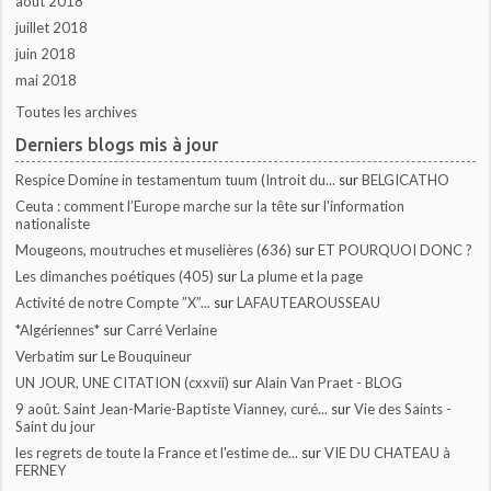
août 2018
juillet 2018
juin 2018
mai 2018
Toutes les archives
Derniers blogs mis à jour
Respice Domine in testamentum tuum (Introit du...
sur
BELGICATHO
Ceuta : comment l’Europe marche sur la tête
sur
l'information
nationaliste
Mougeons, moutruches et muselières (636)
sur
ET POURQUOI DONC ?
Les dimanches poétiques (405)
sur
La plume et la page
Activité de notre Compte ”X”...
sur
LAFAUTEAROUSSEAU
*Algériennes*
sur
Carré Verlaine
Verbatim
sur
Le Bouquineur
UN JOUR, UNE CITATION (cxxvii)
sur
Alain Van Praet - BLOG
9 août. Saint Jean-Marie-Baptiste Vianney, curé...
sur
Vie des Saints -
Saint du jour
les regrets de toute la France et l'estime de...
sur
VIE DU CHATEAU à
FERNEY