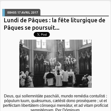
00H05
17
AVRIL 2017
Lundi de Pâques : la fête liturgique de
Pâques se poursuit...
Deus, qui sollemnitáte pascháli, mundo remédia contulísti :
pópulum tuum, quǽsumus, cælésti dono proséquere ; ut et
perféctam libertátem cónsequi mereátur, et ad vitam profíciat
sempitérnam. Per Dóminum.