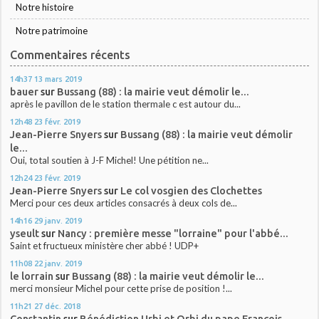
Notre histoire
Notre patrimoine
Commentaires récents
14h37
13
mars 2019
bauer
sur
Bussang (88) : la mairie veut démolir le...
après le pavillon de le station thermale c est autour du...
12h48
23
févr. 2019
Jean-Pierre Snyers
sur
Bussang (88) : la mairie veut démolir
le...
Oui, total soutien à J-F Michel! Une pétition ne...
12h24
23
févr. 2019
Jean-Pierre Snyers
sur
Le col vosgien des Clochettes
Merci pour ces deux articles consacrés à deux cols de...
14h16
29
janv. 2019
yseult
sur
Nancy : première messe "lorraine" pour l'abbé...
Saint et fructueux ministère cher abbé ! UDP+
11h08
22
janv. 2019
le lorrain
sur
Bussang (88) : la mairie veut démolir le...
merci monsieur Michel pour cette prise de position !...
11h21
27
déc. 2018
Constantin
sur
Bénédiction Urbi et Orbi du pape François