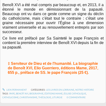
Benoît XVI a été mal compris par beaucoup et, en 2013, il a
étonné le monde en démissionnant de la papauté.
Beaucoup ont vu dans ce geste comme un signe du déclin
du catholicisme, mais c'était tout le contraire : c'était une
graine nécessaire pour ouvrir l'Église à une dimension
vraiment universelle et au renouvellement entrepris par son
successeur.
Ce livre est préfacé par Sa Sainteté le pape François et
contient la première interview de Benoît XVI depuis la fin de
sa papauté
.
‡ Serviteur de Dieu et de l'humanité. La biographie
de Benoît XVI, Elio Guerriero, éditions Mame, 2017,
655 p., préface de SS. le pape François (25 €).
LIEN PERMANENT
CATÉGORIES :
LES LIVRES EN LORRAINE
,
NOTRE HISTOIRE
TAGS :
PAPE
,
BENOÎT XVI
,
BIOGRAPHIE
,
ÉDITIONS MAME
,
ÉGLISE CATHOLIQUE
,
CATHOLICISME
,
CHRISTIANISME
,
THÉOLOGIE
,
LITURGIE
0
COMMENTAIRE