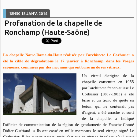
18H50
18
JANV. 2014
Profanation de la chapelle de
Ronchamp (Haute-Saône)
La chapelle Notre-Dame-du-Haut réalisée par l'architecte Le Corbusier a
été la cible de dégradations le 17 janvier à Ronchamp, dans les Vosges
saônoises, commises par des inconnus qui ont brisé un de ses vitraux.
Un vitrail d'origine de la
chapelle construite en 1955
par l'architecte franco-suisse Le
Corbusier (1887-1965) a été
brisé et un tronc de quête en
béton, qui ne contenait pas
d'argent, a été arraché et sorti
de la chapelle, a indiqué
l'officier de communication de la région de gendarmerie de Franche-Comté
Didier Guériaud. « Ils ont cassé en mille morceaux le seul vitrage signé Le
Corbusier. Il les a tous peints, mais c'est sur ce vitrage incolore où il avait