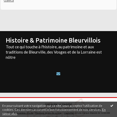
Gallica
Histoire & Patrimoine Bleurvillois
Tout ce qui touche à l'histoire, au patrimoine et aux
traditions de Bleurville, des Vosges et de la Lorraine est
nôtre
Créer un blog
sur
Hautetfort
En poursuivant votre navigation sur ce site, vous acceptez l'utilisation de
Les derniers blogs mis à jour
|
Les dernières notes publiées
|
Les tags les plus populaires
cookies. Ces derniers assurent le bon fonctionnement de nos services.
En
savoir plus
.
Déclarer un contenu illicite
|
Mentions légales de ce blog
|
Hautetfort
est une marque déposée de la société