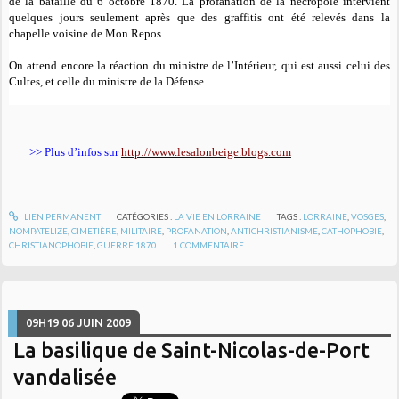
de la bataille du 6 octobre 1870.
La profanation de la nécropole intervient
quelques jours seulement après que des graffitis ont été relevés dans la
chapelle voisine de Mon Repos
.
On attend encore la réaction du ministre de l’Intérieur, qui est aussi celui des
Cultes, et celle du ministre de la Défense…
>> Plus d’infos sur
http://www.lesalonbeige.blogs.com
LIEN PERMANENT
CATÉGORIES :
LA VIE EN LORRAINE
TAGS :
LORRAINE
,
VOSGES
,
NOMPATELIZE
,
CIMETIÈRE
,
MILITAIRE
,
PROFANATION
,
ANTICHRISTIANISME
,
CATHOPHOBIE
,
CHRISTIANOPHOBIE
,
GUERRE 1870
1
COMMENTAIRE
09H19
06
JUIN 2009
La basilique de Saint-Nicolas-de-Port
vandalisée