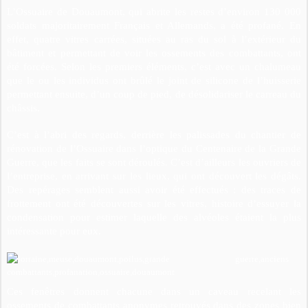
L’Ossuaire de Douaumont, qui abrite les restes d’environ 130 000
soldats majoritairement Français et Allemands, a été profané. En
effet, quatre vitres carrées, situées au ras du sol à l’extérieur du
bâtiment et permettant de voir les ossements des combattants, ont
été forcées. Selon les premiers éléments, c’est avec un chalumeau
que le ou les individus ont brûlé le joint de silicone de l’huisserie
permettant ensuite, d’un coup de pied, de désolidariser le carreau du
châssis.
C’est à l’abri des regards, derrière les palissades du chantier de
rénovation de l’Ossuaire dans l’optique du Centenaire de la Grande
Guerre, que les faits se sont déroulés. C’est d’ailleurs les ouvriers de
l’entreprise, en arrivant sur les lieux, qui ont découvert les dégâts.
Des repérages semblent aussi avoir été effectués : des traces de
frottement ont été découvertes sur les vitres, histoire d’essuyer la
condensation pour estimer laquelle des alvéoles étaient la plus
intéressante pour eux.
Ces fenêtres donnent chacune dans un caveau recelant les
ossements de combattants anonymes retrouvés dans des zones bien