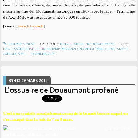
créer un lieu de silence, de prière, de paix, de joie intérieure ». La chapelle
inscrite au titre des Monuments historiques en 1967, avec le label « Patrimoine
du XXe siècle » attire chaque année 80.000 touristes.
[source :
www.lefigaro.fr
]
LIEN PERMANENT
CATÉGORIES :
NOTRE HISTOIRE
,
NOTRE PATRIMOINE
TAGS :
HAUTE SAÔNE
,
CHAPELLE
,
RONCHAMP
,
PROFANATION
,
CATHOPHOBIE
,
CHRISTIANISME
,
CATHOLICISIME
0
COMMENTAIRE
09H13
09
MARS 2012
L'ossuaire de Douaumont profané
C’est à un symbole mondialement connu de la Grande Guerre auquel on
s’est attaqué dans la nuit du 7 au 8 mars.