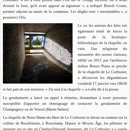
dessiné la lune, qu'il avait apposé sa signature », a indiqué Benoît Cornu,
premier adjoint au maire de la commune. Les dégâts sont « inestimables », a
poursuivi l'élu.
Le ou les auteurs des faits ont
également tenté de forcer la
porte de la boutique-
bibliothèque de la chapelle, en
vain. Une religieuse du
monastère des soeurs clarisses,
édifié en 2011 par l'architecte
italien Renzo Piano et proche
de la chapelle de Le Corbusier,
a découvert les dégradations
vendredi 17 janvier vers 19h30
et fait part de son émotion. « J'ai mal à la chapelle », a-t-elle dit à la presse.
La gendarmerie a lancé un appel à témoins, demandant à toute personne
susceptible d'apporter un témoignage de contacter la gendarmerie de
Champagney ou de Vesoul (Haute-Saône).
La chapelle de Notre-Dame-du-Haut de Le Corbusier se dresse au sommet sur la
colline de Bourlémont, à Ronchamp. Depuis le Moyen Âge, les pèlerins se
pressent sur ce site où Charles-Edouard Jeanneret, dit Le Corbusier, a « voulu