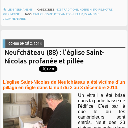
LIEN PERMANENT
CATÉGORIES :
NOS TRADITIONS
,
NOTRE HISTOIRE
,
NOTRE
PATRIMOINE
TAGS :
CATHOLICISME
,
PROFANATION
,
ISLAM
,
ISLAMISME
0
COMMENTAIRE
00H00
09
DÉC. 2014
Neufchâteau (88) : l’église Saint-
Nicolas profanée et pillée
L’église Saint-Nicolas de Neufchâteau a été victime d’un
pillage en règle dans la nuit du 2 au 3 décembre 2014.
Un vitrail a été brisé
dans la partie basse de
l'édifice. C'est par là
que le ou les
cambrioleurs sont
entrés. Neuf des 23
statues présentes dans