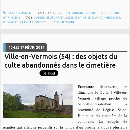
LIEN PERMANENT
CATÉGORIES :
LA VIE EN LORRAINE
,
NOTRE HISTOIRE
,
NOTRE
PATRIMOINE
TAGS :
VOSGES
,
NEUFCHÂTEAU
,
ÉGLISE SAINT NICOLAS
,
CAMBRIOLAGE
,
PROFANATION
,
HOSTIE
,
STATUES
0
COMMENTAIRE
10H53
17
FÉVR. 2014
Ville-en-Vermois (54) : des objets du
culte abandonnés dans le cimetière
Etonnante découverte, ce
dimanche 16 février à Ville-en-
Vermois, village proche de
Saint-Nicolas-de-Port, à
proximité de l’église Saint-
Hilaire et du cimetière de la
commune. Un couple de
retraités qui allait se recueillir sur la tombe d’un proche, a trouvé plusieurs