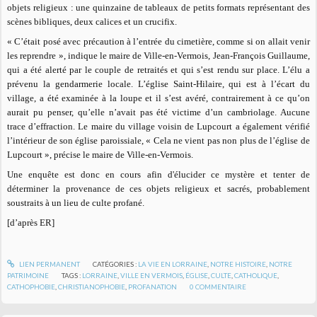
objets religieux : une quinzaine de tableaux de petits formats représentant des
scènes bibliques, deux calices et un crucifix.
« C’était posé avec précaution à l’entrée du cimetière, comme si on allait venir
les reprendre », indique le maire de Ville-en-Vermois, Jean-François Guillaume,
qui a été alerté par le couple de retraités et qui s’est rendu sur place. L’élu a
prévenu la gendarmerie locale. L’église Saint-Hilaire, qui est à l’écart du
village, a été examinée à la loupe et il s’est avéré, contrairement à ce qu’on
aurait pu penser, qu’elle n’avait pas été victime d’un cambriolage. Aucune
trace d’effraction. Le maire du village voisin de Lupcourt a également vérifié
l’intérieur de son église paroissiale, « Cela ne vient pas non plus de l’église de
Lupcourt », précise le maire de Ville-en-Vermois.
Une enquête est donc en cours afin d'élucider ce mystère et tenter de
déterminer la provenance de ces objets religieux et sacrés, probablement
soustraits à un lieu de culte profané.
[d’après ER]
LIEN PERMANENT
CATÉGORIES :
LA VIE EN LORRAINE
,
NOTRE HISTOIRE
,
NOTRE
PATRIMOINE
TAGS :
LORRAINE
,
VILLE EN VERMOIS
,
ÉGLISE
,
CULTE
,
CATHOLIQUE
,
CATHOPHOBIE
,
CHRISTIANOPHOBIE
,
PROFANATION
0
COMMENTAIRE