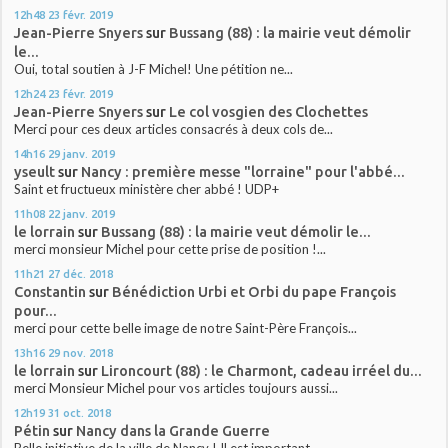
12h48
23
févr. 2019
Jean-Pierre Snyers
sur
Bussang (88) : la mairie veut démolir
le...
Oui, total soutien à J-F Michel! Une pétition ne...
12h24
23
févr. 2019
Jean-Pierre Snyers
sur
Le col vosgien des Clochettes
Merci pour ces deux articles consacrés à deux cols de...
14h16
29
janv. 2019
yseult
sur
Nancy : première messe "lorraine" pour l'abbé...
Saint et fructueux ministère cher abbé ! UDP+
11h08
22
janv. 2019
le lorrain
sur
Bussang (88) : la mairie veut démolir le...
merci monsieur Michel pour cette prise de position !...
11h21
27
déc. 2018
Constantin
sur
Bénédiction Urbi et Orbi du pape François
pour...
merci pour cette belle image de notre Saint-Père François...
13h16
29
nov. 2018
le lorrain
sur
Lironcourt (88) : le Charmont, cadeau irréel du...
merci Monsieur Michel pour vos articles toujours aussi...
12h19
31
oct. 2018
Pétin
sur
Nancy dans la Grande Guerre