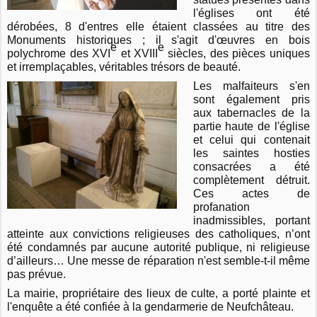
l'églises ont été
dérobées, 8 d'entres elle étaient classées au titre des
Monuments historiques ; il s'agit d'œuvres en bois
e
e
polychrome des XVI
et XVIII
siècles, des pièces uniques
et irremplaçables, véritables trésors de beauté.
Les malfaiteurs s'en
sont également pris
aux tabernacles de la
partie haute de l'église
et celui qui contenait
les saintes hosties
consacrées a été
complètement détruit.
Ces actes de
profanation
inadmissibles, portant
atteinte aux convictions religieuses des catholiques, n’ont
été condamnés par aucune autorité publique, ni religieuse
d’ailleurs… Une messe de réparation n'est semble-t-il même
pas prévue.
La mairie, propriétaire des lieux de culte, a porté plainte et
l'enquête a été confiée à la gendarmerie de Neufchâteau.