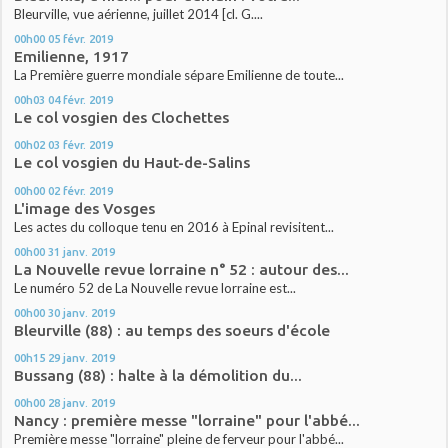
Bleurville, vue aérienne, juillet 2014 [cl. G....
00h00
05
févr. 2019
Emilienne, 1917
La Première guerre mondiale sépare Emilienne de toute...
00h03
04
févr. 2019
Le col vosgien des Clochettes
00h02
03
févr. 2019
Le col vosgien du Haut-de-Salins
00h00
02
févr. 2019
L'image des Vosges
Les actes du colloque tenu en 2016 à Epinal revisitent...
00h00
31
janv. 2019
La Nouvelle revue lorraine n° 52 : autour des...
Le numéro 52 de La Nouvelle revue lorraine est...
00h00
30
janv. 2019
Bleurville (88) : au temps des soeurs d'école
00h15
29
janv. 2019
Bussang (88) : halte à la démolition du...
00h00
28
janv. 2019
Nancy : première messe "lorraine" pour l'abbé...
Première messe "lorraine" pleine de ferveur pour l'abbé...