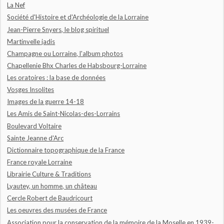
La Nef
Société d'Histoire et d'Archéologie de la Lorraine
Jean-Pierre Snyers, le blog spirituel
Martinvelle jadis
Champagne ou Lorraine, l'album photos
Chapellenie Bhx Charles de Habsbourg-Lorraine
Les oratoires : la base de données
Vosges Insolites
Images de la guerre 14-18
Les Amis de Saint-Nicolas-des-Lorrains
Boulevard Voltaire
Sainte Jeanne d'Arc
Dictionnaire topographique de la France
France royale Lorraine
Librairie Culture & Traditions
Lyautey, un homme, un château
Cercle Robert de Baudricourt
Les oeuvres des musées de France
Association pour la conservation de la mémoire de la Moselle en 1939-