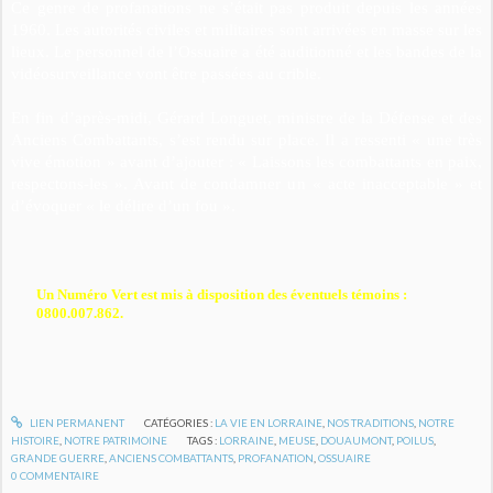
Ce genre de profanations ne s’était pas produit depuis les années
1960. Les autorités civiles et militaires sont arrivées en masse sur les
lieux. Le personnel de l’Ossuaire a été auditionné et les bandes de la
vidéosurveillance vont être passées au crible.
En fin d’après-midi, Gérard Longuet, ministre de la Défense et des
Anciens Combattants, s’est rendu sur place. Il a ressenti « une très
vive émotion » avant d’ajouter : « Laissons les combattants en paix,
respectons-les ». Avant de condamner un « acte inacceptable » et
d’évoquer « le délire d’un fou ».
Un Numéro Vert est mis à disposition des éventuels témoins :
0800.007.862.
LIEN PERMANENT
CATÉGORIES :
LA VIE EN LORRAINE
,
NOS TRADITIONS
,
NOTRE
HISTOIRE
,
NOTRE PATRIMOINE
TAGS :
LORRAINE
,
MEUSE
,
DOUAUMONT
,
POILUS
,
GRANDE GUERRE
,
ANCIENS COMBATTANTS
,
PROFANATION
,
OSSUAIRE
0
COMMENTAIRE