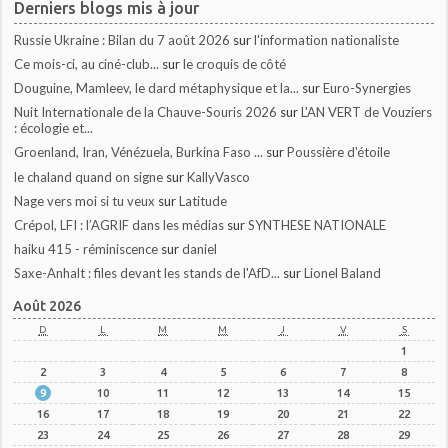
Derniers blogs mis à jour
Russie Ukraine : Bilan du 7 août 2026
sur
l'information nationaliste
Ce mois-ci, au ciné-club...
sur
le croquis de côté
Douguine, Mamleev, le dard métaphysique et la...
sur
Euro-Synergies
Nuit Internationale de la Chauve-Souris 2026
sur
L'AN VERT de Vouziers
: écologie et...
Groenland, Iran, Vénézuela, Burkina Faso ...
sur
Poussière d'étoile
le chaland quand on signe
sur
KallyVasco
Nage vers moi si tu veux
sur
Latitude
Crépol, LFI : l’AGRIF dans les médias
sur
SYNTHESE NATIONALE
haiku 415 - réminiscence
sur
daniel
Saxe-Anhalt : files devant les stands de l'AfD...
sur
Lionel Baland
Août 2026
D
L
M
M
J
V
S
1
2
3
4
5
6
7
8
9
10
11
12
13
14
15
16
17
18
19
20
21
22
23
24
25
26
27
28
29