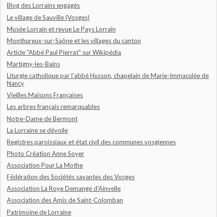
Blog des Lorrains engagés
Le village de Sauville (Vosges)
Musée Lorrain et revue Le Pays Lorrain
Monthureux-sur-Saône et les villages du canton
Article "Abbé Paul Pierrat" sur Wikipédia
Martigny-les-Bains
Liturgie catholique par l'abbé Husson, chapelain de Marie-Immaculée de
Nancy
Vieilles Maisons Françaises
Les arbres français remarquables
Notre-Dame de Bermont
La Lorraine se dévoile
Registres paroissiaux et état civil des communes vosgiennes
Photo Création Anne Soyer
Association Pour La Mothe
Fédération des Sociétés savantes des Vosges
Association La Roye Demange d'Ainvelle
Association des Amis de Saint-Colomban
Patrimoine de Lorraine