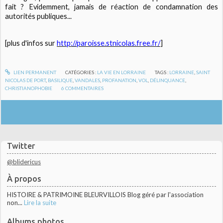
fait ? Evidemment, jamais de réaction de condamnation des
autorités publiques...
[plus d'infos sur
http://paroisse.stnicolas.free.fr/
]
LIEN PERMANENT
CATÉGORIES :
LA VIE EN LORRAINE
TAGS :
LORRAINE
,
SAINT
NICOLAS DE PORT
,
BASILIQUE
,
VANDALES
,
PROFANATION
,
VOL
,
DÉLINQUANCE
,
CHRISTIANOPHOBIE
6
COMMENTAIRES
Twitter
@blidericus
À propos
HISTOIRE & PATRIMOINE BLEURVILLOIS Blog géré par l'association
non...
Lire la suite
Albums photos