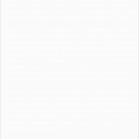
précises du champ de bataille. Les profanations concernent les
secteurs de Froideterre, Fleury, Cote 304 et Samogneux. Même si la
provenance des ossements ne semble pas avoir influencé le choix.
Sur place, Yves Le Clair, procureur de la République de Verdun a
confirmé que le ou les individus ont « pénétré à l’intérieur et ont
dérobé une quantité non déterminée d’ossements » et en particulier
des crânes. Quelques boîtes crâniennes semblent même avoir été «
mises de côté » dans une alvéole. Peut-être pour les trier. Les
malfaiteurs, qui ont visiblement agi avec des gants, ne recherchaient
apparemment que des crânes en très bon état. En outre, lors de
l’intrusion dans un caveau, un individu a dû s’enfoncer dans la
masse d’ossements, créant une excavation dans les restes humains.
Pour l’heure, aucune piste n’est écartée sur les motivations précises
de cet acte : pari stupide, collectionneurs, satanistes, malveillance…
L’enquête est confiée à la brigade des recherches de la gendarmerie
de Verdun pour vols aggravés et profanation de sépulture. La cellule
d’investigation criminelle de Bar-le-Duc a procédé à des
prélèvements biologiques qui seront envoyés en urgence à Rosny-
sous-Bois pour analyses ADN.