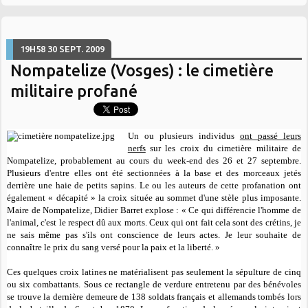
19H58
30
SEPT. 2009
Nompatelize (Vosges) : le cimetière
militaire profané
Un ou plusieurs individus
ont passé leurs
nerfs
sur les croix du cimetière militaire de
Nompatelize, probablement au cours du week-end des 26 et 27 septembre.
Plusieurs d'entre elles ont été sectionnées à la base et des morceaux jetés
derrière une haie de petits sapins
.
Le ou les auteurs de cette profanation ont
également « décapité » la croix située au sommet d'une stèle plus imposante
.
Maire de Nompatelize, Didier Barret explose :
« Ce qui différencie l'homme de
l'animal, c'est le respect dû aux morts. Ceux qui ont fait cela sont des crétins, je
ne sais même pas s'ils ont conscience de leurs actes.
Je leur souhaite de
connaître le prix du sang versé pour la paix et la liberté
. »
Ces quelques croix latines ne matérialisent pas seulement la sépulture de cinq
ou six combattants. Sous ce rectangle de verdure entretenu par des bénévoles
se trouve la dernière demeure de 138 soldats français et allemands tombés lors