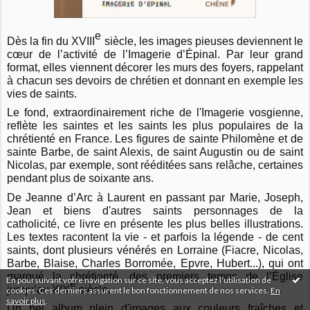
e
Dès la fin du XVIII
siècle, les images pieuses deviennent le
cœur de l’activité de l’Imagerie d’Épinal. Par leur grand
format, elles viennent décorer les murs des foyers, rappelant
à chacun ses devoirs de chrétien et donnant en exemple les
vies de saints.
Le fond, extraordinairement riche de l'Imagerie vosgienne,
reflète les saintes et les saints les plus populaires de la
chrétienté en France. Les figures de sainte Philomène et de
sainte Barbe, de saint Alexis, de saint Augustin ou de saint
Nicolas, par exemple, sont rééditées sans relâche, certaines
pendant plus de soixante ans.
De Jeanne d’Arc à Laurent en passant par Marie, Joseph,
Jean et biens d'autres saints personnages de la
catholicité, ce livre en présente les plus belles illustrations.
Les textes racontent la vie - et parfois la légende - de cent
saints, dont plusieurs vénérés en Lorraine (Fiacre, Nicolas,
Barbe, Blaise, Charles Borromée, Epvre, Hubert...), qui ont
marqué la chrétienté, des premiers temps de l’Église
En poursuivant votre navigation sur ce site, vous acceptez l'utilisation de
e
jusqu’au XIX
siècle.
cookies. Ces derniers assurent le bon fonctionnement de nos services.
En
savoir plus
.
Un bel album plein d'images aux couleurs fraîches et