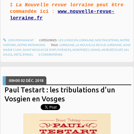
‡
La Nouvelle revue lorraine
peut être
commandée ici :
www.nouvelle-revue-
lorraine.fr
LIEN PERMANENT
CATÉGORIES :
LES LIVRES EN LORRAINE
,
NOS TRADITIONS
,
NOTRE
HISTOIRE
,
NOTRE PATRIMOINE
TAGS :
LORRAINE
,
LA NOUVELLE REVUE LORRAINE
,
JEAN
MARIE CUNY
,
SAINT NICOLAS DE PORT
,
FAÏENCES
,
MONTMÉDY
,
DAMIA
,
MORIZÉCOURT
,
VAL
D'AJOL
,
METZ
,
ÉPINAL
0
COMMENTAIRE
00H00
02
DÉC. 2018
Paul Testart : les tribulations d'un
Vosgien en Vosges