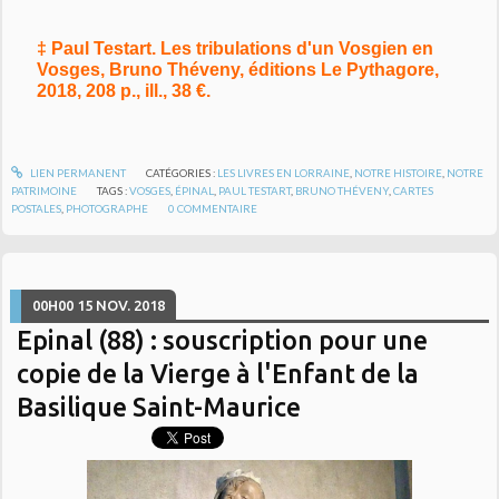
‡ Paul Testart. Les tribulations d'un Vosgien en
Vosges, Bruno Théveny, éditions Le Pythagore,
2018, 208 p., ill., 38 €.
LIEN PERMANENT
CATÉGORIES :
LES LIVRES EN LORRAINE
,
NOTRE HISTOIRE
,
NOTRE
PATRIMOINE
TAGS :
VOSGES
,
ÉPINAL
,
PAUL TESTART
,
BRUNO THÉVENY
,
CARTES
POSTALES
,
PHOTOGRAPHE
0
COMMENTAIRE
00H00
15
NOV. 2018
Epinal (88) : souscription pour une
copie de la Vierge à l'Enfant de la
Basilique Saint-Maurice