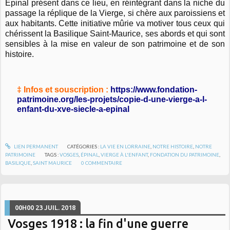
Épinal présent dans ce lieu, en réintégrant dans la niche du
passage la réplique de la Vierge, si chère aux paroissiens et
aux habitants. Cette initiative mûrie va motiver tous ceux qui
chérissent la Basilique Saint-Maurice, ses abords et qui sont
sensibles à la mise en valeur de son patrimoine et de son
histoire.
‡ Infos et souscription :
https://www.fondation-
patrimoine.org/les-projets/copie-d-une-vierge-a-l-
enfant-du-xve-siecle-a-epinal
LIEN PERMANENT
CATÉGORIES :
LA VIE EN LORRAINE
,
NOTRE HISTOIRE
,
NOTRE
PATRIMOINE
TAGS :
VOSGES
,
ÉPINAL
,
VIERGE À L'ENFANT
,
FONDATION DU PATRIMOINE
,
BASILIQUE
,
SAINT MAURICE
0
COMMENTAIRE
00H00
23
JUIL. 2018
Vosges 1918 : la fin d'une guerre