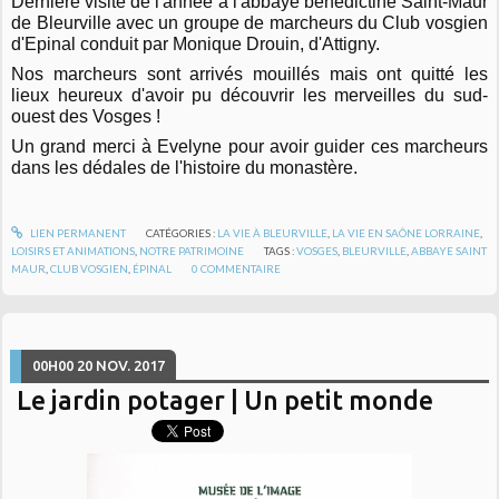
Dernière visite de l'année à l'abbaye bénédictine Saint-Maur
de Bleurville avec un groupe de marcheurs du Club vosgien
d'Epinal conduit par Monique Drouin, d'Attigny.
Nos marcheurs sont arrivés mouillés mais ont quitté les
lieux heureux d'avoir pu découvrir les merveilles du sud-
ouest des Vosges !
Un grand merci à Evelyne pour avoir guider ces marcheurs
dans les dédales de l'histoire du monastère.
LIEN PERMANENT
CATÉGORIES :
LA VIE À BLEURVILLE
,
LA VIE EN SAÔNE LORRAINE
,
LOISIRS ET ANIMATIONS
,
NOTRE PATRIMOINE
TAGS :
VOSGES
,
BLEURVILLE
,
ABBAYE SAINT
MAUR
,
CLUB VOSGIEN
,
ÉPINAL
0
COMMENTAIRE
00H00
20
NOV. 2017
Le jardin potager | Un petit monde