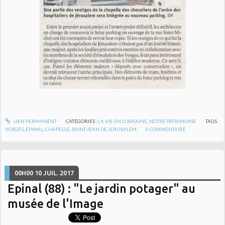
LIEN PERMANENT
CATÉGORIES :
LA VIE EN LORRAINE
,
NOTRE PATRIMOINE
TAGS :
VOSGES
,
ÉPINAL
,
CHAPELLE
,
SAINT JEAN DE JERUSALEM
0
COMMENTAIRE
00H00
10
JUIL. 2017
Epinal (88) : "Le jardin potager" au
musée de l'Image