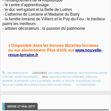
- l'enseignement de la République
- le centre d'apprentissage
- le duc vert-galant et la Belle de Ludres
- Catherine de Lorraine et Madame du Barry
- la famille lorraine de Villiers et le Puy-du-Fou : le meilleur
parmi les meilleurs
- artistes décorateurs : la passion du patrimoine
‡ Disponible dans les bonnes librairies lorraines
ou sur abonnement. Plus d'info sur
www.nouvelle-
revue-lorraine.fr
LIEN PERMANENT
CATÉGORIES :
LES LIVRES EN LORRAINE
,
NOS TRADITIONS
,
NOTRE
HISTOIRE
,
NOTRE PATRIMOINE
TAGS :
NOUVELLE REVUE LORRAINE
,
LORRAINE
,
BARROIS
,
JEAN MARIE CUNY
,
ÉQUITATION
,
PIERRE LA TREICHE
,
PLAQUES DE COCHER
,
BELLE DE LUDRES
,
PAUL ÉMILE COLIN
,
DOM CALMET
,
ÉPINAL
0
COMMENTAIRE
00H00
27
MAI 2017