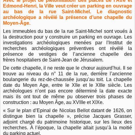
Avec le projet de piétonisation des places de l’Âtre et
Edmond-Henri, la Ville veut créer un parking en ouvrage
au bas de la rue Saint-Michel. Le diagnostic
archéologique a révélé la présence d’une chapelle du
Moyen-Âge.
Les immeubles du bas de la rue Saint-Michel sont voués à
la destruction pour y construire un parking en ouvrage. Les
investigations archéologiques menées par l'Institut de
recherches archéologiques préventives ont révélé la
présence de vestiges de l’ancienne chapelle des
frères hospitaliers de Saint-Jean de Jérusalem.
De cette chapelle, il ne reste que le chœur aujourd’hui. Il se
trouve au niveau du n° 11 de la rue, derrière l’ancienne
boulangerie du rez-de-chaussée jusqu’au toit. La chapelle
date du Moyen Age, entre le XII
e
et le XIII
e
siècle. Les
archéologues n’ont pas encore déterminé la date exacte
mais ils ont tout de même pu observer trois phases de
construction : au Moyen Âge, au XVIII
e
et XIX
e
.
« Sur le plan d’Epinal de Nicolas Bellot datant de 1626, on
distingue bien la chapelle », précise Jacques Grasser,
adjoint chargé du patrimoine historique, sur les lieux des
recherches. À l’époque, la chapelle allait jusqu’à la moitié
du parking actuel.