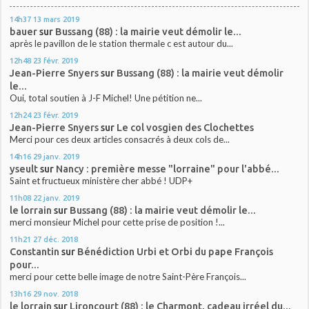
14h37
13
mars 2019
bauer
sur
Bussang (88) : la mairie veut démolir le...
après le pavillon de le station thermale c est autour du...
12h48
23
févr. 2019
Jean-Pierre Snyers
sur
Bussang (88) : la mairie veut démolir
le...
Oui, total soutien à J-F Michel! Une pétition ne...
12h24
23
févr. 2019
Jean-Pierre Snyers
sur
Le col vosgien des Clochettes
Merci pour ces deux articles consacrés à deux cols de...
14h16
29
janv. 2019
yseult
sur
Nancy : première messe "lorraine" pour l'abbé...
Saint et fructueux ministère cher abbé ! UDP+
11h08
22
janv. 2019
le lorrain
sur
Bussang (88) : la mairie veut démolir le...
merci monsieur Michel pour cette prise de position !...
11h21
27
déc. 2018
Constantin
sur
Bénédiction Urbi et Orbi du pape François
pour...
merci pour cette belle image de notre Saint-Père François...
13h16
29
nov. 2018
le lorrain
sur
Lironcourt (88) : le Charmont, cadeau irréel du...