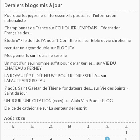
Derniers blogs mis à jour
Pourquoi les juges ne s’intéressent-ils pas à...
sur
l'information
nationaliste
Championnat de France
sur
ECHIQUIER LEMPDAIS - Fédération
Française des...
Étude n°7 le don de l’Amour 1 Corinthiens...
sur
Bible et vie chretienne
recruter un agent double
sur
BLOGJFV
Meuglements
sur
Touraine sereine
Un mot d’un seul homme suffit pour déranger les...
sur
VIE DU
CHATEAU à FERNEY
LA ROYAUTÉ ? L'IDÉE NEUVE POUR REDRESSER LA...
sur
LAFAUTEAROUSSEAU
7 août. Saint Gaëtan de Thiène, fondateurs des...
sur
Vie des Saints -
Saint du jour
UN JOUR, UNE CITATION (cxxv)
sur
Alain Van Praet - BLOG
Délice de cathédrale
sur
La senteur de l'esprit
Août 2026
D
L
M
M
J
V
S
1
2
3
4
5
6
7
8