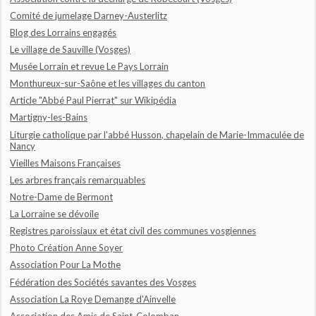
Comité de jumelage Darney-Austerlitz
Blog des Lorrains engagés
Le village de Sauville (Vosges)
Musée Lorrain et revue Le Pays Lorrain
Monthureux-sur-Saône et les villages du canton
Article "Abbé Paul Pierrat" sur Wikipédia
Martigny-les-Bains
Liturgie catholique par l'abbé Husson, chapelain de Marie-Immaculée de
Nancy
Vieilles Maisons Françaises
Les arbres français remarquables
Notre-Dame de Bermont
La Lorraine se dévoile
Registres paroissiaux et état civil des communes vosgiennes
Photo Création Anne Soyer
Association Pour La Mothe
Fédération des Sociétés savantes des Vosges
Association La Roye Demange d'Ainvelle
Association des Amis de Saint-Colomban