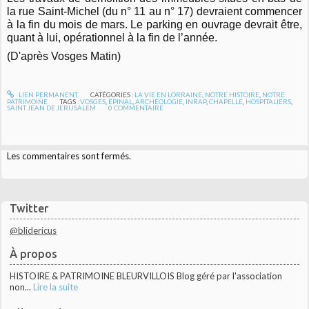
la rue Saint-Michel (du n° 11 au n° 17) devraient commencer
à la fin du mois de mars. Le parking en ouvrage devrait être,
quant à lui, opérationnel à la fin de l’année.
(D'après Vosges Matin)
LIEN PERMANENT
CATÉGORIES :
LA VIE EN LORRAINE
,
NOTRE HISTOIRE
,
NOTRE
PATRIMOINE
TAGS :
VOSGES
,
ÉPINAL
,
ARCHÉOLOGIE
,
INRAP
,
CHAPELLE
,
HOSPITALIERS
,
SAINT JEAN DE JERUSALEM
0
COMMENTAIRE
Les commentaires sont fermés.
Twitter
@blidericus
À propos
HISTOIRE & PATRIMOINE BLEURVILLOIS Blog géré par l'association
non...
Lire la suite