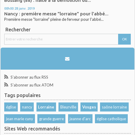
Bussang (88) : halte à la démolition du...
00h00
28
janv. 2019
Nancy : première messe "lorraine" pour l'abbé...
Première messe "lorraine" pleine de ferveur pour l'abbé...
Rechercher
S'abonner au flux RSS
S'abonner au flux ATOM
Tags populaires
église
nancy
Lorraine
Bleurville
Vosges
saône lorraine
jean marie cuny
grande guerre
jeanne d'arc
église catholique
Sites Web recommandés