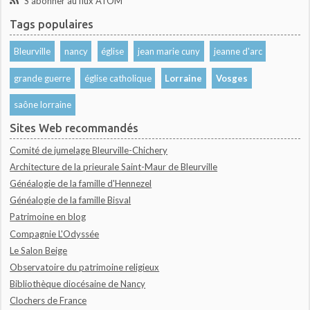
S'abonner au flux ATOM
Tags populaires
Bleurville
nancy
église
jean marie cuny
jeanne d'arc
grande guerre
église catholique
Lorraine
Vosges
saône lorraine
Sites Web recommandés
Comité de jumelage Bleurville-Chichery
Architecture de la prieurale Saint-Maur de Bleurville
Généalogie de la famille d'Hennezel
Généalogie de la famille Bisval
Patrimoine en blog
Compagnie L'Odyssée
Le Salon Beige
Observatoire du patrimoine religieux
Bibliothèque diocésaine de Nancy
Clochers de France