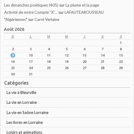
Les dimanches poétiques (405)
sur
La plume et la page
Activité de notre Compte ”X”...
sur
LAFAUTEAROUSSEAU
*Algériennes*
sur
Carré Verlaine
Août 2026
D
L
M
M
J
V
S
1
2
3
4
5
6
7
8
9
10
11
12
13
14
15
16
17
18
19
20
21
22
23
24
25
26
27
28
29
30
31
Catégories
La vie à Bleurville
La vie en Lorraine
La vie en Saône Lorraine
Les livres en Lorraine
Loisirs et animations