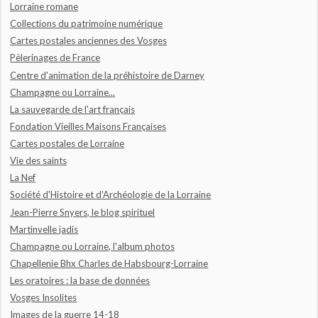
Lorraine romane
Collections du patrimoine numérique
Cartes postales anciennes des Vosges
Pèlerinages de France
Centre d'animation de la préhistoire de Darney
Champagne ou Lorraine...
La sauvegarde de l'art français
Fondation Vieilles Maisons Françaises
Cartes postales de Lorraine
Vie des saints
La Nef
Société d'Histoire et d'Archéologie de la Lorraine
Jean-Pierre Snyers, le blog spirituel
Martinvelle jadis
Champagne ou Lorraine, l'album photos
Chapellenie Bhx Charles de Habsbourg-Lorraine
Les oratoires : la base de données
Vosges Insolites
Images de la guerre 14-18