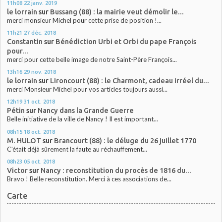
11h08
22
janv. 2019
le lorrain
sur
Bussang (88) : la mairie veut démolir le...
merci monsieur Michel pour cette prise de position !...
11h21
27
déc. 2018
Constantin
sur
Bénédiction Urbi et Orbi du pape François
pour...
merci pour cette belle image de notre Saint-Père François...
13h16
29
nov. 2018
le lorrain
sur
Lironcourt (88) : le Charmont, cadeau irréel du...
merci Monsieur Michel pour vos articles toujours aussi...
12h19
31
oct. 2018
Pétin
sur
Nancy dans la Grande Guerre
Belle initiative de la ville de Nancy ! Il est important...
08h15
18
oct. 2018
M. HULOT
sur
Brancourt (88) : le déluge du 26 juillet 1770
C'était déjà sûrement la faute au réchauffement...
08h23
05
oct. 2018
Victor
sur
Nancy : reconstitution du procès de 1816 du...
Bravo ! Belle reconstitution. Merci à ces associations de...
Carte