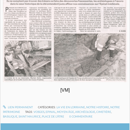
[VM]
LIEN PERMANENT
CATÉGORIES :
LA VIE EN LORRAINE
,
NOTRE HISTOIRE
,
NOTRE
PATRIMOINE
TAGS :
VOSGES
,
EPINAL
,
MOYEN ÂGE
,
ARCHÉOLOGIE
,
CIMETIÈRE
,
BASILIQUE
,
SAINT MAURICE
,
PLACE DE L'ÂTRE
0
COMMENTAIRE