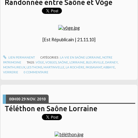
Randonnée entre Saône et Vôge
[Est Républicain | 21.11.10]
LIEN PERMANENT
CATÉGORIES :
LA VIE EN SAÔNE LORRAINE
,
NOTRE
PATRIMOINE
TAGS :
VÔGE
,
VOSGES
,
SAÔNE
,
LORRAINE
,
BLEURVILLE
,
DARNEY
,
MONTHUREUX
,
LES THONS
,
MARTINVELLE
,
LA ROCHÈRE
,
PASSAVANT
,
ABBAYE
,
VERRERIE
0
COMMENTAIRE
00H00
29
NOV. 2010
Téléthon en Saône Lorraine