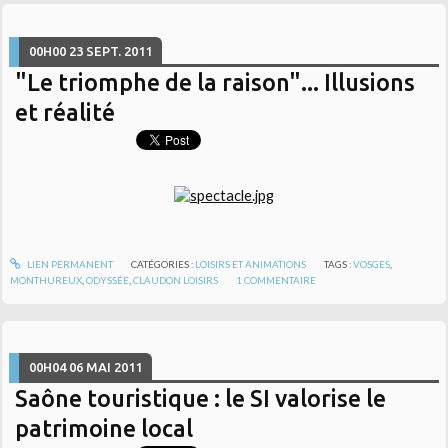
00H00
23
SEPT. 2011
"Le triomphe de la raison"... Illusions
et réalité
LIEN PERMANENT
CATÉGORIES :
LOISIRS ET ANIMATIONS
TAGS :
VOSGES
,
MONTHUREUX
,
ODYSSÉE
,
CLAUDON LOISIRS
1
COMMENTAIRE
00H04
06
MAI 2011
Saône touristique : le SI valorise le
patrimoine local