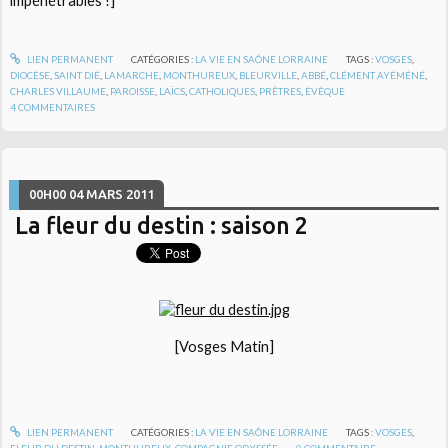
impénétrables !]
LIEN PERMANENT
CATÉGORIES :
LA VIE EN SAÔNE LORRAINE
TAGS :
VOSGES
,
DIOCÈSE
,
SAINT DIÉ
,
LAMARCHE
,
MONTHUREUX
,
BLEURVILLE
,
ABBÉ
,
CLÉMENT AYÉMÉNÉ
,
CHARLES VILLAUME
,
PAROISSE
,
LAÏCS
,
CATHOLIQUES
,
PRÊTRES
,
ÉVÊQUE
4
COMMENTAIRES
00H00
04
MARS 2011
La fleur du destin : saison 2
[Vosges Matin]
LIEN PERMANENT
CATÉGORIES :
LA VIE EN SAÔNE LORRAINE
TAGS :
VOSGES
,
FLEUR DU DESTIN
,
MONTHUREUX
,
COMPAGNIE ODYSSÉE
0
COMMENTAIRE