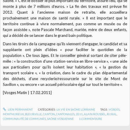
Saône. « C’est le dossier le plus important du territoire, assure l’élu, qui se
monte à plus de 7 millions d’euros. » La fin des travaux est prévue fin
2012. Quant à l’ancienne maison de retraite, elle accueillera
prochainement une maison de santé rurale. « Il est important que le
territoire continue à vivre normalement, pas comme un musée ou de
façon assistée », note Pascale Marchand, mariée, mère de deux enfants,
qui a décidé de se lancer dans le grand bain politique.
Dans les tiroirs de la campagne qu’ils viennent d’engager, le candidat et sa
suppléante ont plein d’idées « pour faciliter le quotidien de la
population ». De tous âges. Et le conseiller général sortant de citer pêle-
mêle : « la construction d’une station-service en libre-service », « une aide
aux particuliers pour qu’ils isolent leur habitation », « la gestion du
transport scolaire », « la création, dans le cadre du plan départemental
des déchets, d’une recyclerie/ressourcerie sur le site de Mont de
Savillon », ou encore « un accueil périscolaire égal sur tout le territoire ».
[Vosges Matin | 17.02.2011]
LIEN PERMANENT
CATÉGORIES :
LA VIE EN SAÔNE LORRAINE
TAGS :
VOSGES
,
MONTHUREUX
,
BLEURVILLE
,
CANTON
,
CANTONALES
,
2011
,
ALAIN ROUSSEL
,
RURAL
,
COMMUNAUTÉ DE COMMUNES
,
SAÔNE VOSGIENNE
1
COMMENTAIRE