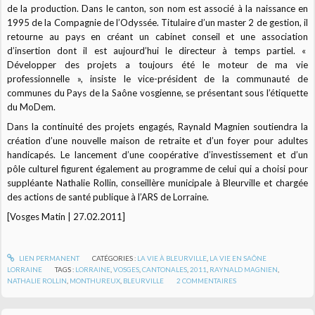
de la production. Dans le canton, son nom est associé à la naissance en
1995 de la Compagnie de l’Odyssée. Titulaire d’un master 2 de gestion, il
retourne au pays en créant un cabinet conseil et une association
d’insertion dont il est aujourd’hui le directeur à temps partiel. «
Développer des projets a toujours été le moteur de ma vie
professionnelle », insiste le vice-président de la communauté de
communes du Pays de la Saône vosgienne, se présentant sous l’étiquette
du MoDem.
Dans la continuité des projets engagés, Raynald Magnien soutiendra la
création d’une nouvelle maison de retraite et d’un foyer pour adultes
handicapés. Le lancement d’une coopérative d’investissement et d’un
pôle culturel figurent également au programme de celui qui a choisi pour
suppléante Nathalie Rollin, conseillère municipale à Bleurville et chargée
des actions de santé publique à l’ARS de Lorraine.
[Vosges Matin | 27.02.2011]
LIEN PERMANENT
CATÉGORIES :
LA VIE À BLEURVILLE
,
LA VIE EN SAÔNE
LORRAINE
TAGS :
LORRAINE
,
VOSGES
,
CANTONALES
,
2011
,
RAYNALD MAGNIEN
,
NATHALIE ROLLIN
,
MONTHUREUX
,
BLEURVILLE
2
COMMENTAIRES