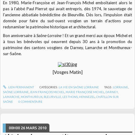
En 1980, Marie-Françoise et Jean-François Michel emboîtaient alors le
pas à l'abbé Paul Pierrat qui avait entrepris, dès 1974, le sauvetage de
l'ancienne abbatiale bénédictine de Bleurville. Dès lors, l'impulsion était
donnée pour faire du sud-ouest vosgien un terrain d'actions pour
redynamiser le patrimoine historique et architectural.
Bon anniversaire à
Saône-Lorraine
! Et un grand merci aux époux Michel et
à tous les bénévoles qui oeuvrent depuis 30 ans à la promotion du
patrimoine des cantons vosgiens de Darney, Lamarche et Monthureux-
sur-Saône.
[Vosges Matin]
LIEN PERMANENT
CATÉGORIES :
LA VIE EN SAÔNE LORRAINE
TAGS :
LORRAINE
,
SAÔNE LORRAINE
,
JEAN FRANÇOIS MICHEL
,
MARIE FRANÇOISE MICHEL
,
DARNEY
,
LAMARCHE
,
MONTHUREUX
,
BLEURVILLE
,
LES THONS
,
HENNEZEL
,
CHÂTILLON SUR
SAÔNE
0
COMMENTAIRE
00H00
26
MARS 2010