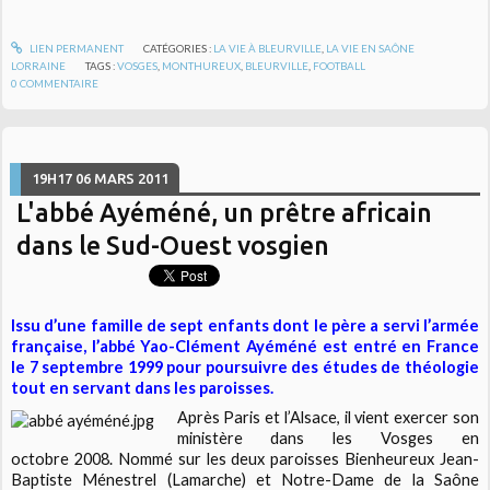
LIEN PERMANENT
CATÉGORIES :
LA VIE À BLEURVILLE
,
LA VIE EN SAÔNE
LORRAINE
TAGS :
VOSGES
,
MONTHUREUX
,
BLEURVILLE
,
FOOTBALL
0
COMMENTAIRE
19H17
06
MARS 2011
L'abbé Ayéméné, un prêtre africain
dans le Sud-Ouest vosgien
Issu d’une famille de sept enfants dont le père a servi l’armée
française, l’abbé Yao-Clément Ayéméné est entré en France
le 7 septembre 1999 pour poursuivre des études de théologie
tout en servant dans les paroisses.
Après Paris et l’Alsace, il vient exercer son
ministère dans les Vosges en
octobre 2008. Nommé sur les deux paroisses Bienheureux Jean-
Baptiste Ménestrel (Lamarche) et Notre-Dame de la Saône