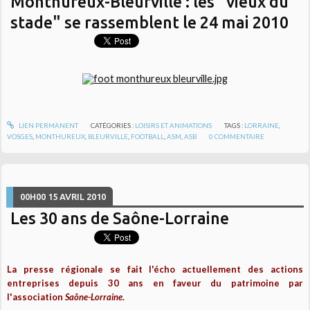
Monthureux-Bleurville : les "vieux du
stade" se rassemblent le 24 mai 2010
LIEN PERMANENT
CATÉGORIES :
LOISIRS ET ANIMATIONS
TAGS :
LORRAINE
,
VOSGES
,
MONTHUREUX
,
BLEURVILLE
,
FOOTBALL
,
ASM
,
ASB
0
COMMENTAIRE
00H00
15
AVRIL 2010
Les 30 ans de Saône-Lorraine
La presse régionale se fait l'écho actuellement des actions
entreprises depuis 30 ans en faveur du patrimoine par
l'association
Saône-Lorraine
.