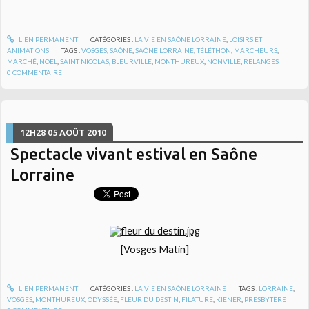
LIEN PERMANENT
CATÉGORIES :
LA VIE EN SAÔNE LORRAINE
,
LOISIRS ET
ANIMATIONS
TAGS :
VOSGES
,
SAÔNE
,
SAÔNE LORRAINE
,
TÉLÉTHON
,
MARCHEURS
,
MARCHÉ
,
NOEL
,
SAINT NICOLAS
,
BLEURVILLE
,
MONTHUREUX
,
NONVILLE
,
RELANGES
0
COMMENTAIRE
12H28
05
AOÛT 2010
Spectacle vivant estival en Saône
Lorraine
[Vosges Matin]
LIEN PERMANENT
CATÉGORIES :
LA VIE EN SAÔNE LORRAINE
TAGS :
LORRAINE
,
VOSGES
,
MONTHUREUX
,
ODYSSÉE
,
FLEUR DU DESTIN
,
FILATURE
,
KIENER
,
PRESBYTÈRE