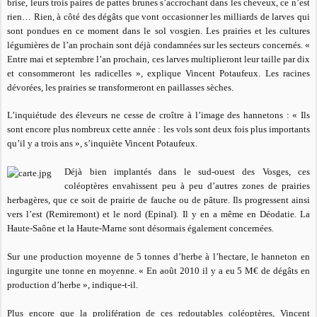
brise, leurs trois paires de pattes brunes s’accrochant dans les cheveux, ce n’est
rien… Rien, à côté des dégâts que vont occasionner les milliards de larves qui
sont pondues en ce moment dans le sol vosgien. Les prairies et les cultures
légumières de l’an prochain sont déjà condamnées sur les secteurs concernés. «
Entre mai et septembre l’an prochain, ces larves multiplieront leur taille par dix
et consommeront les radicelles », explique Vincent Potaufeux. Les racines
dévorées, les prairies se transformeront en paillasses sèches.
L’inquiétude des éleveurs ne cesse de croître à l’image des hannetons : « Ils
sont encore plus nombreux cette année : les vols sont deux fois plus importants
qu’il y a trois ans », s’inquiète Vincent Potaufeux.
Déjà bien implantés dans le sud-ouest des Vosges, ces
coléoptères envahissent peu à peu d’autres zones de prairies
herbagères, que ce soit de prairie de fauche ou de pâture. Ils progressent ainsi
vers l’est (Remiremont) et le nord (Epinal). Il y en a même en Déodatie. La
Haute-Saône et la Haute-Marne sont désormais également concernées.
Sur une production moyenne de 5 tonnes d’herbe à l’hectare, le hanneton en
ingurgite une tonne en moyenne. « En août 2010 il y a eu 5 M€ de dégâts en
production d’herbe », indique-t-il.
Plus encore que la prolifération de ces redoutables coléoptères, Vincent