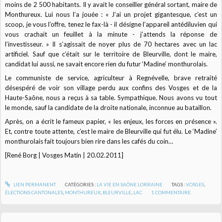
moins de 2 500 habitants. Il y avait le conseiller général sortant, maire de
Monthureux. Lui nous l’a jouée : « J’ai un projet gigantesque, c’est un
scoop, je vous l’offre, tenez le fax-là - il désigne l’appareil antédiluvien qui
vous crachait un feuillet à la minute - j’attends la réponse de
l’investisseur. » Il s’agissait de noyer plus de 70 hectares avec un lac
artificiel. Sauf que c’était sur le territoire de Bleurville, dont le maire,
candidat lui aussi, ne savait encore rien du futur ‘Madine’ monthurolais.
Le communiste de service, agriculteur à Regnévelle, brave retraité
désespéré de voir son village perdu aux confins des Vosges et de la
Haute-Saône, nous a reçus à sa table. Sympathique. Nous avons vu tout
le monde, sauf la candidate de la droite nationale, inconnue au bataillon.
Après, on a écrit le fameux papier, « les enjeux, les forces en présence ».
Et, contre toute attente, c’est le maire de Bleurville qui fut élu. Le ‘Madine’
monthurolais fait toujours bien rire dans les cafés du coin…
[René Borg |
Vosges Matin | 20.02.2011]
LIEN PERMANENT
CATÉGORIES :
LA VIE EN SAÔNE LORRAINE
TAGS :
VOSGES
,
ÉLECTIONS CANTONALES
,
MONTHUREUX
,
BLEURVILLE
,
LAC
1
COMMENTAIRE