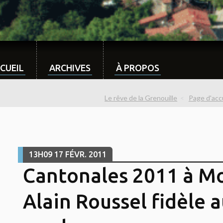
CUEIL
ARCHIVES
À PROPOS
Le rêve de la Grenouille
Page d'acc
13H09
17
FÉVR. 2011
Cantonales 2011 à Mo
Alain Roussel fidèle