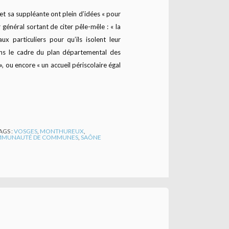
 et sa suppléante ont plein d’idées « pour
r général sortant de citer pêle-mêle : « la
ux particuliers pour qu’ils isolent leur
 dans le cadre du plan départemental des
», ou encore « un accueil périscolaire égal
AGS :
VOSGES
,
MONTHUREUX
,
MUNAUTÉ DE COMMUNES
,
SAÔNE