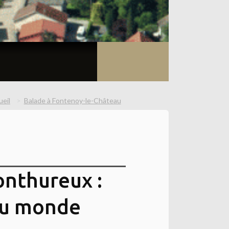
ueil
Balade à Fontenoy-le-Château
nthureux :
 au monde