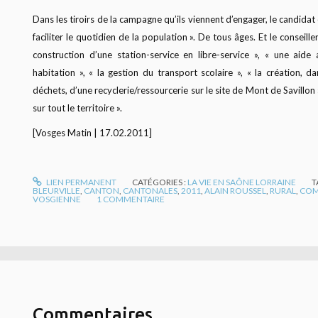
Dans les tiroirs de la campagne qu’ils viennent d’engager, le candidat
faciliter le quotidien de la population ». De tous âges. Et le conseille
construction d’une station-service en libre-service », « une aide a
habitation », « la gestion du transport scolaire », « la création,
déchets, d’une recyclerie/ressourcerie sur le site de Mont de Savillon 
sur tout le territoire ».
[Vosges Matin | 17.02.2011]
LIEN PERMANENT
CATÉGORIES :
LA VIE EN SAÔNE LORRAINE
T
BLEURVILLE
,
CANTON
,
CANTONALES
,
2011
,
ALAIN ROUSSEL
,
RURAL
,
COM
VOSGIENNE
1
COMMENTAIRE
Commentaires