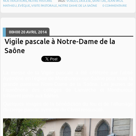
NOS TRADITIONS
,
NOTRE HISTOIRE
TAGS :
VOSGES
,
DIOCÈSE
,
SAINT DIÉ
,
JEAN PAUL
MATHIEU
,
ÉVÊQUE
,
VISITE PASTORALE
,
NOTRE DAME DE LA SAÔNE
0
COMMENTAIRE
00H00
20
AVRIL 2014
Vigile pascale à Notre-Dame de la
Saône
La messe de la Vigile pascale a été célébrée par l'abbé
Ayéméné en l'église de Monthureux-sur-Saône pour toute la
grande paroisse Notre-Dame de la Saône. Les jeunes de
l'aumônerie des collèges de Lamarche et Monthureux
s'étaient joints aux fidèles.
Quelques images de la bénédiction du feu et de l'allumage
du cierge pascal, symbole du Christ ressuscité.