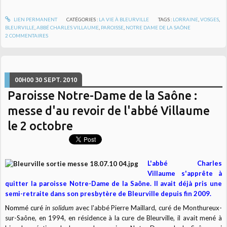
LIEN PERMANENT
CATÉGORIES :
LA VIE À BLEURVILLE
TAGS :
LORRAINE
,
VOSGES
,
BLEURVILLE
,
ABBÉ CHARLES VILLAUME
,
PAROISSE
,
NOTRE DAME DE LA SAÔNE
2
COMMENTAIRES
00H00
30
SEPT. 2010
Paroisse Notre-Dame de la Saône :
messe d'au revoir de l'abbé Villaume
le 2 octobre
L'abbé Charles
Villaume s'apprête à
quitter la paroisse Notre-Dame de la Saône. Il avait déjà pris une
semi-retraite dans son presbytère de Bleurville depuis fin 2009.
Nommé curé
in solidum
avec l'abbé Pierre Maillard, curé de Monthureux-
sur-Saône, en 1994, en résidence à la cure de Bleurville,
il avait mené à