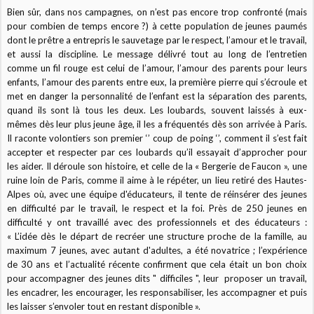
Bien sûr, dans nos campagnes, on n’est pas encore trop confronté (mais
pour combien de temps encore ?) à cette population de jeunes paumés
dont le prêtre a entrepris le sauvetage par le respect, l’amour et le travail,
et aussi la discipline. Le message délivré tout au long de l’entretien
comme un fil rouge est celui de l’amour, l’amour des parents pour leurs
enfants, l’amour des parents entre eux, la première pierre qui s’écroule et
met en danger la personnalité de l’enfant est la séparation des parents,
quand ils sont là tous les deux. Les loubards, souvent laissés à eux-
mêmes dès leur plus jeune âge, il les a fréquentés dès son arrivée à Paris.
Il raconte volontiers son premier ‘’ coup de poing ‘’, comment il s’est fait
accepter et respecter par ces loubards qu’il essayait d’approcher pour
les aider. Il déroule son histoire, et celle de la « Bergerie de Faucon », une
ruine loin de Paris, comme il aime à le répéter, un lieu retiré des Hautes-
Alpes où, avec une équipe d'éducateurs, il tente de réinsérer des jeunes
en difficulté par le travail, le respect et la foi. Près de 250 jeunes en
difficulté y ont travaillé avec des professionnels et des éducateurs :
« L’idée dès le départ de recréer une structure proche de la famille, au
maximum 7 jeunes, avec autant d'adultes, a été novatrice ; l’expérience
de 30 ans et l’actualité récente confirment que cela était un bon choix
pour accompagner des jeunes dits " difficiles ", leur proposer un travail,
les encadrer, les encourager, les responsabiliser, les accompagner et puis
les laisser s’envoler tout en restant disponible ».