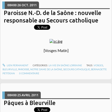
00H00
26
OCT. 2011
Paroisse N.-D. de la Saône : nouvelle
responsable au Secours catholique
[Vosges Matin]
LIEN PERMANENT
CATÉGORIES :
LA VIE EN SAÔNE LORRAINE
TAGS :
VOSGES
,
BLEURVILLE
,
PAROISSE
,
NOTRE DAME DE LA SAÔNE
,
SECOURS CATHOLIQUE
,
BERNADETTE
PETITJEAN
0
COMMENTAIRE
00H00
25
AVRIL 2011
Pâques à Bleurville