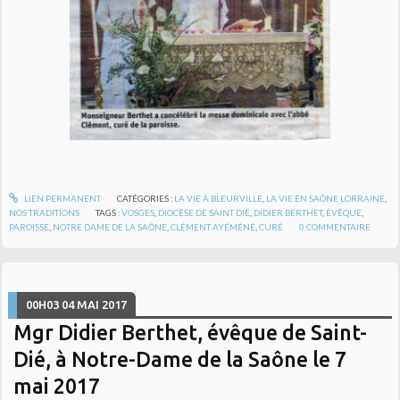
LIEN PERMANENT
CATÉGORIES :
LA VIE À BLEURVILLE
,
LA VIE EN SAÔNE LORRAINE
,
NOS TRADITIONS
TAGS :
VOSGES
,
DIOCÈSE DE SAINT DIÉ
,
DIDIER BERTHET
,
ÉVÊQUE
,
PAROISSE
,
NOTRE DAME DE LA SAÔNE
,
CLÉMENT AYÉMÉNÉ
,
CURÉ
0
COMMENTAIRE
00H03
04
MAI 2017
Mgr Didier Berthet, évêque de Saint-
Dié, à Notre-Dame de la Saône le 7
mai 2017