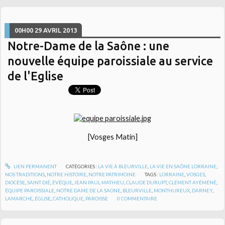
00H00
29
AVRIL 2013
Notre-Dame de la Saône : une
nouvelle équipe paroissiale au service
de l'Eglise
[Vosges Matin]
LIEN PERMANENT
CATÉGORIES :
LA VIE À BLEURVILLE
,
LA VIE EN SAÔNE LORRAINE
,
NOS TRADITIONS
,
NOTRE HISTOIRE
,
NOTRE PATRIMOINE
TAGS :
LORRAINE
,
VOSGES
,
DIOCÈSE
,
SAINT DIÉ
,
ÉVÊQUE
,
JEAN PAUL MATHIEU
,
CLAUDE DURUPT
,
CLÉMENT AYÉMÉNÉ
,
ÉQUIPE PAROISSIALE
,
NOTRE DAME DE LA SAONE
,
BLEURVILLE
,
MONTHUREUX
,
DARNEY
,
LAMARCHE
,
ÉGLISE
,
CATHOLIQUE
,
PAROISSE
0
COMMENTAIRE