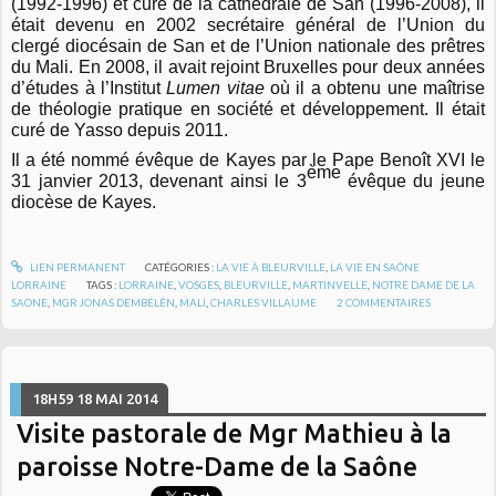
(1992-1996) et curé de la cathédrale de San (1996-2008), il
était devenu en 2002 secrétaire général de l’Union du
clergé diocésain de San et de l’Union nationale des prêtres
du Mali. En 2008, il avait rejoint Bruxelles pour deux années
d’études à l’Institut
Lumen vitae
où il a obtenu une maîtrise
de théologie pratique en société et développement. Il était
curé de Yasso depuis 2011.
Il a été nommé évêque de Kayes par le Pape Benoît XVI le
ème
31 janvier 2013, devenant ainsi le 3
évêque du jeune
diocèse de Kayes.
LIEN PERMANENT
CATÉGORIES :
LA VIE À BLEURVILLE
,
LA VIE EN SAÔNE
LORRAINE
TAGS :
LORRAINE
,
VOSGES
,
BLEURVILLE
,
MARTINVELLE
,
NOTRE DAME DE LA
SAONE
,
MGR JONAS DEMBÉLÉN
,
MALI
,
CHARLES VILLAUME
2
COMMENTAIRES
18H59
18
MAI 2014
Visite pastorale de Mgr Mathieu à la
paroisse Notre-Dame de la Saône