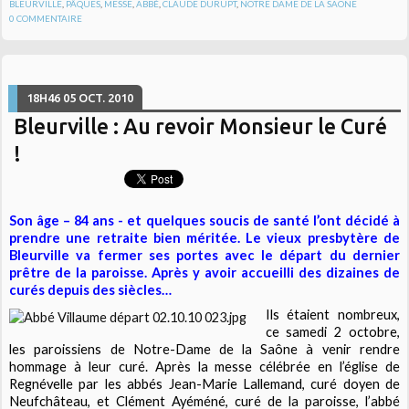
BLEURVILLE
,
PÂQUES
,
MESSE
,
ABBÉ
,
CLAUDE DURUPT
,
NOTRE DAME DE LA SAONE
0
COMMENTAIRE
18H46
05
OCT. 2010
Bleurville : Au revoir Monsieur le Curé
!
Son âge – 84 ans - et quelques soucis de santé l’ont décidé à
prendre une retraite bien méritée. Le vieux presbytère de
Bleurville va fermer ses portes avec le départ du dernier
prêtre de la paroisse. Après y avoir accueilli des dizaines de
curés depuis des siècles…
Ils étaient nombreux,
ce samedi 2 octobre,
les paroissiens de Notre-Dame de la Saône à venir rendre
hommage à leur curé. Après la messe célébrée en l’église de
Regnévelle par les abbés Jean-Marie Lallemand, curé doyen de
Neufchâteau, et Clément Ayéméné, curé de la paroisse, l’abbé