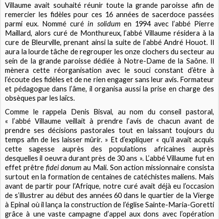
Villaume avait souhaité réunir toute la grande paroisse afin de
remercier les fidèles pour ces 16 années de sacerdoce passées
parmi eux. Nommé curé
in solidum
en 1994 avec l’abbé Pierre
Maillard, alors curé de Monthureux, l’abbé Villaume résidera à la
cure de Bleurville, prenant ainsi la suite de l’abbé André Houot. Il
aura la lourde tâche de regrouper les onze clochers du secteur au
sein de la grande paroisse dédiée à Notre-Dame de la Saône. Il
mènera cette réorganisation avec le souci constant d’être à
l’écoute des fidèles et de ne rien engager sans leur avis. Formateur
et pédagogue dans l’âme, il organisa aussi la prise en charge des
obsèques par les laïcs.
Comme le rappela Denis Bisval, au nom du conseil pastoral,
« l’abbé Villaume veillait à prendre l’avis de chacun avant de
prendre ses décisions pastorales tout en laissant toujours du
temps afin de les laisser mûrir. » Et d’expliquer « qu’il avait acquis
cette sagesse auprès des populations africaines auprès
desquelles il oeuvra durant près de 30 ans ». L’abbé Villaume fut en
effet prêtre
fidei donum
au Mali. Son action missionnaire consista
surtout en la formation de centaines de catéchistes maliens. Mais
avant de partir pour l’Afrique, notre curé avait déjà eu l’occasion
de s’illustrer au début des années 60 dans le quartier de la Vierge
à Epinal où il lança la construction de l’église Sainte-Maria-Goretti
grâce à une vaste campagne d’appel aux dons avec l’opération