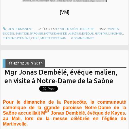
[VM]
LIEN PERMANENT
CATÉGORIES :
LA VIE EN SAÔNE LORRAINE
TAGS :
VOSGES
,
DIOCÈSE
,
SAINT DIÉ
,
PAROISSE
,
NOTRE DAME DE LA SAÔNE
,
ÉVÊQUE
,
JEAN PAUL MATHIEU
,
CLÉMENT AYÉMÉNÉ
,
CURÉ
,
MÉRITE DIOCÉSAIN
0
COMMENTAIRE
11H27
12
JUIN 2014
Mgr Jonas Dembélé, évêque malien,
en visite à Notre-Dame de la Saône
Pour le dimanche de la Pentecôte, la communauté
catholique de la grande paroisse Notre-Dame de la
gr
Saône accueillait M
Jonas Dembélé, évêque de Kayes,
au Mali, lors de la messe célébrée en l’église de
Martinvelle.