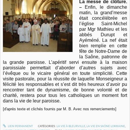
La messe de clôture.
–
Enfin, le dimanche
matin, la grand’messe
était concélébrée en
l’église Saint-Michel
par Mgr Mathieu et les
abbés Durupt et
Ayéméné. La nef était
bien remplie en cette
fête de Notre-Dame de
la Saône, patronne de
la grande paroisse. L’apéritif servi ensuite à la maison
paroissiale permettait d’aborder d’autres sujets avec
l’évêque ou le vicaire général en toute simplicité. Cette
visite pastorale, pour la réussite de laquelle Monseigneur a
félicité les responsables et s’est dit très heureux d’avoir pu
rencontrer tant de dynamisme, de bonne volonté et de
charité, restera pour tous les catholiques un moment fort
dans la vie de leur paroisse.
[d'après texte et clichés fournis par M. B. Avec nos remerciements]
LIEN PERMANENT
CATÉGORIES :
LA VIE À BLEURVILLE
,
LA VIE EN SAÔNE LORRAINE
,