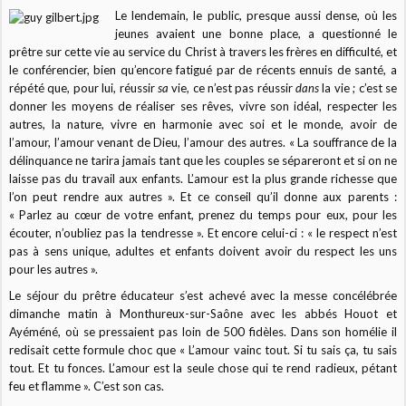
Le lendemain, le public, presque aussi dense, où les
jeunes avaient une bonne place, a questionné le
prêtre sur cette vie au service du Christ à travers les frères en difficulté, et
le conférencier, bien qu’encore fatigué par de récents ennuis de santé, a
répété que, pour lui, réussir
sa
vie, ce n’est pas réussir
dans
la vie ; c’est se
donner les moyens de réaliser ses rêves, vivre son idéal, respecter les
autres, la nature, vivre en harmonie avec soi et le monde, avoir de
l’amour, l’amour venant de Dieu, l’amour des autres. « La souffrance de la
délinquance ne tarira jamais tant que les couples se sépareront et si on ne
laisse pas du travail aux enfants. L’amour est la plus grande richesse que
l’on peut rendre aux autres ». Et ce conseil qu’il donne aux parents :
« Parlez au cœur de votre enfant, prenez du temps pour eux, pour les
écouter, n’oubliez pas la tendresse ». Et encore celui-ci : « le respect n’est
pas à sens unique, adultes et enfants doivent avoir du respect les uns
pour les autres ».
Le séjour du prêtre éducateur s’est achevé avec la messe concélébrée
dimanche matin à Monthureux-sur-Saône avec les abbés Houot et
Ayéméné, où se pressaient pas loin de 500 fidèles. Dans son homélie il
redisait cette formule choc que « L’amour vainc tout. Si tu sais ça, tu sais
tout. Et tu fonces. L’amour est la seule chose qui te rend radieux, pétant
feu et flamme ». C’est son cas.