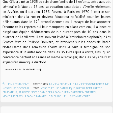
Guy Gilbert, né en 1935 au sein d’une famille de 15 enfants, entre au petit
séminaire à l'âge de 13 ans, sa vocation sacerdotale s'éveille réellement
en Algérie, où il part en 1957. Revenu à Paris en 1970 il exerce son
ministère dans la rue et devient éducateur spécialisé pour les jeunes
e
délinquants dans le 19
arrondissement où il essaye de leur apporter
l'écoute et les repères qui leur manquent, en allant vers eux, il a lancé et
dirigé une équipe d’éducateurs de rue durant près de 10 ans dans le
quartier de
La Villette. Il est souvent invité à l'émission radiophonique
Les
Grosses Têtes
de Philippe Bouvard, et intervient sur les ondes de Radio
Notre-Dame dans l'émission
Écoute dans la Nuit
. Il témoigne de son
expérience d’un autre monde dans les 35 livres qu’il a écrits, ainsi qu'en
conférence partout en France et même à l'étranger, dans les pays de l’Est
et jusqu’en Amérique du Nord.
[texte et clichés : Michèle Bisval]
LIEN PERMANENT
CATÉGORIES :
LA VIE À BLEURVILLE
,
LA VIE EN SAÔNE LORRAINE
,
NOS COUPS DE COEUR
TAGS :
VOSGES
,
ÉGLISE CATHOLIQUE
,
GUY GILBERT
,
PRÊTRE
,
ÉDUCATEUR
,
PAROISSE
,
NOTRE DAME DE LA SAÔNE
,
JEAN BAPTISTE MENESTREL
,
MONTHUREUX SUR SAONE
,
LAMARCHE
,
BLEURVILLE
0
COMMENTAIRE