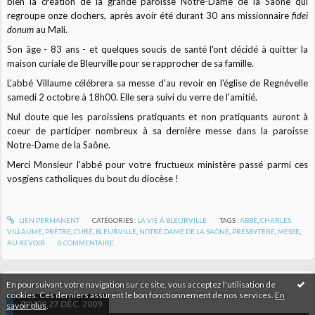
bien la création de la grande paroisse Notre-Dame de la Saône qui
regroupe onze clochers, après avoir été durant 30 ans missionnaire
fidei
donum
au Mali.
Son âge - 83 ans - et quelques soucis de santé l'ont décidé à quitter la
maison curiale de Bleurville pour se rapprocher de sa famille.
L'abbé Villaume célébrera sa messe d'au revoir en l'église de Regnévelle
samedi 2 octobre à 18h00. Elle sera suivi du verre de l'amitié.
Nul doute que les paroissiens pratiquants et non pratiquants auront à
coeur de participer nombreux à sa dernière messe dans la paroisse
Notre-Dame de la Saône.
Merci Monsieur l'abbé pour votre fructueux ministère passé parmi ces
vosgiens catholiques du bout du diocèse !
LIEN PERMANENT
CATÉGORIES :
LA VIE À BLEURVILLE
TAGS :
ABBÉ
,
CHARLES
VILLAUME
,
PRÊTRE
,
CURÉ
,
BLEURVILLE
,
NOTRE DAME DE LA SAONE
,
PRESBYTÈRE
,
MESSE
,
AU REVOIR
0
COMMENTAIRE
En poursuivant votre navigation sur ce site, vous acceptez l'utilisation de
cookies. Ces derniers assurent le bon fonctionnement de nos services.
En
00H00
27
DÉC. 2009
savoir plus
.