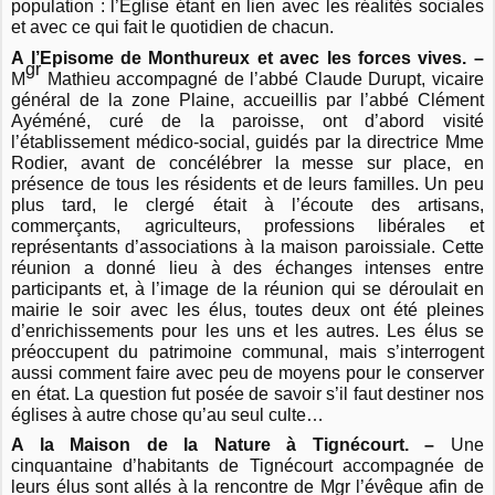
population : l’Église étant en lien avec les réalités sociales
et avec ce qui fait le quotidien de chacun.
A l’Episome de Monthureux et avec les forces vives. –
gr
M
Mathieu accompagné de l’abbé Claude Durupt, vicaire
général de la zone Plaine, accueillis par l’abbé Clément
Ayéméné, curé de la paroisse, ont d’abord visité
l’établissement médico-social, guidés par la directrice Mme
Rodier, avant de concélébrer la messe sur place, en
présence de tous les résidents et de leurs familles. Un peu
plus tard, le clergé était à l’écoute des artisans,
commerçants, agriculteurs, professions libérales et
représentants d’associations à la maison paroissiale. Cette
réunion a donné lieu à des échanges intenses entre
participants et, à l’image de la réunion qui se déroulait en
mairie le soir avec les élus, toutes deux ont été pleines
d’enrichissements pour les uns et les autres. Les élus se
préoccupent du patrimoine communal, mais s’interrogent
aussi comment faire avec peu de moyens pour le conserver
en état. La question fut posée de savoir s’il faut destiner nos
églises à autre chose qu’au seul culte…
A la Maison de la Nature à Tignécourt. –
Une
cinquantaine d’habitants de Tignécourt accompagnée de
leurs élus sont allés à la rencontre de Mgr l’évêque afin de