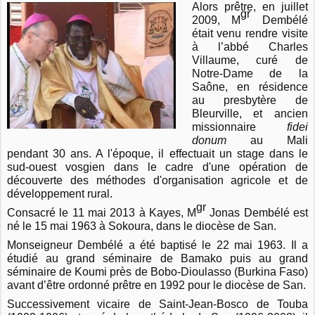
Alors prêtre, en juillet
gr
2009, M
Dembélé
était venu rendre visite
à l’abbé Charles
Villaume, curé de
Notre-Dame de la
Saône, en résidence
au presbytère de
Bleurville, et ancien
missionnaire
fidei
donum
au Mali
pendant 30 ans. A l'époque, il effectuait
un stage dans le
sud-ouest vosgien dans le cadre d'une opération de
découverte des méthodes d'organisation agricole et de
développement rural.
gr
Consacré le 11 mai 2013 à Kayes, M
Jonas Dembélé est
né le 15 mai 1963 à Sokoura, dans le diocèse de San.
Monseigneur Dembélé a été baptisé le 22 mai 1963. Il a
étudié au grand séminaire de Bamako puis au grand
séminaire de Koumi près de Bobo-Dioulasso (Burkina Faso)
avant d’être ordonné prêtre en 1992 pour le diocèse de San.
Successivement vicaire de Saint-Jean-Bosco de Touba