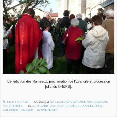
Bénédiction des Rameaux, proclamation de l'Evangile et procession
[clichés ©H&PB].
LIEN PERMANENT
CATÉGORIES :
LA VIE EN SAÔNE LORRAINE
,
NOS TRADITIONS
,
NOTRE HISTOIRE
TAGS :
LORRAINE
,
VOSGES
,
NOTRE DAME DE LA SAÔNE
,
ÉGLISE
CATHOLIQUE
,
RAMEAUX
0
COMMENTAIRE