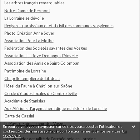
Les arbres français remarquables
Notre-Dame de Bermont
La Lorraine se dévoile
Registres paroissiaux et état civil des communes vosgiennes
Photo Création Anne Soyer
Association Pour La Mothe
Fédération des Sociétés savantes des Vosges
Association La Roye Demange d'Ainvelle
Association des Amis de Saint-Colomban
Patrimoine de Lorraine
Chapelle templière de Libdeau
Hôtel du Faune à Châtillon-sur-Saône
Cercle d'études locales de Contrexéville
Académie de Stanislas
Aux Alérions d'argent : héraldique et histoire de Lorraine
Carte de Cassini
Le Pays d'Epinal coeur des Vosges
En poursuivant votre navigation sur ce site, vous acceptez l'utilisation de
cookies. Ces derniers assurent le bon fonctionnement de nos services.
En
Oratoires de France et d'Europe
savoir plus
.
Archéologie : actualité de l'archéologie en Lorraine