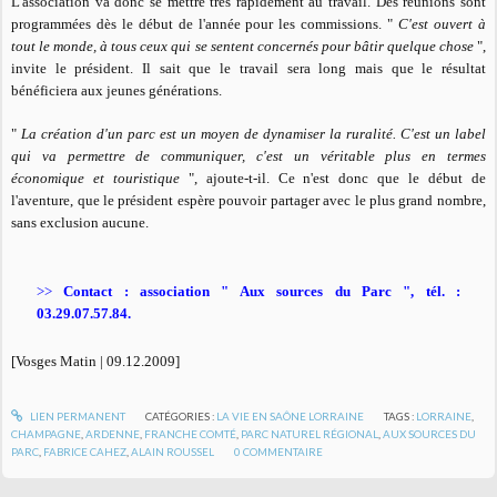
L'association va donc se mettre très rapidement au travail. Des réunions sont
programmées dès le début de l'année pour les commissions. "
C'est ouvert à
tout le monde, à tous ceux qui se sentent concernés pour bâtir quelque chose
",
invite le président. Il sait que le travail sera long mais que le résultat
bénéficiera aux jeunes générations.
"
La création d'un parc est un moyen de dynamiser la ruralité. C'est un label
qui va permettre de communiquer, c'est un véritable plus en termes
économique et touristique
", ajoute-t-il. Ce n'est donc que le début de
l'aventure, que le président espère pouvoir partager avec le plus grand nombre,
sans exclusion aucune.
>>
Contact : association " Aux sources du Parc ", tél. :
03.29.07.57.84.
[
Vosges Matin | 09.12.2009]
LIEN PERMANENT
CATÉGORIES :
LA VIE EN SAÔNE LORRAINE
TAGS :
LORRAINE
,
CHAMPAGNE
,
ARDENNE
,
FRANCHE COMTÉ
,
PARC NATUREL RÉGIONAL
,
AUX SOURCES DU
PARC
,
FABRICE CAHEZ
,
ALAIN ROUSSEL
0
COMMENTAIRE