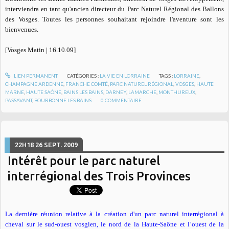
interviendra en tant qu'ancien directeur du Parc Naturel Régional des Ballons
des Vosges. Toutes les personnes souhaitant rejoindre l'aventure sont les
bienvenues.
[Vosges Matin | 16.10.09]
LIEN PERMANENT
CATÉGORIES :
LA VIE EN LORRAINE
TAGS :
LORRAINE
,
CHAMPAGNE ARDENNE
,
FRANCHE COMTÉ
,
PARC NATUREL RÉGIONAL
,
VOSGES
,
HAUTE
MARNE
,
HAUTE SAÔNE
,
BAINS LES BAINS
,
DARNEY
,
LAMARCHE
,
MONTHUREUX
,
PASSAVANT
,
BOURBONNE LES BAINS
0
COMMENTAIRE
22H18
26
SEPT. 2009
Intérêt pour le parc naturel
interrégional des Trois Provinces
La dernière réunion relative à la création d'un parc naturel interrégional à
cheval sur le sud-ouest vosgien, le nord de la Haute-Saône et l’ouest de la