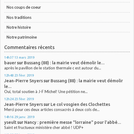
Nos coups de coeur
Nos traditions
Notre histoire
Notre patrimoine
Commentaires récents
14h37
13
mars 2019
bauer
sur
Bussang (88) : la mairie veut démolir le...
après le pavillon de le station thermale c est autour du...
12h48
23
févr. 2019
Jean-Pierre Snyers
sur
Bussang (88) : la mairie veut démolir
le...
Oui, total soutien à J-F Michel! Une pétition ne...
12h24
23
févr. 2019
Jean-Pierre Snyers
sur
Le col vosgien des Clochettes
Merci pour ces deux articles consacrés à deux cols de...
14h16
29
janv. 2019
yseult
sur
Nancy : première messe "lorraine" pour l'abbé...
Saint et fructueux ministère cher abbé ! UDP+