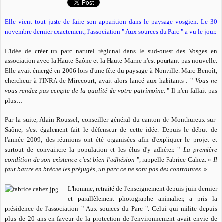
Elle vient tout juste de faire son apparition dans le paysage vosgien. Le 30
novembre dernier exactement, l'association " Aux sources du Parc " a vu le jour.
L'idée de créer un parc naturel régional dans le sud-ouest des Vosges en
association avec la Haute-Saône et la Haute-Marne n'est pourtant pas nouvelle.
Elle avait émergé en 2006 lors d'une fête du paysage à Nonville. Marc Benoît,
chercheur à l'INRA de Mirecourt, avait alors lancé aux habitants : "
Vous ne
vous rendez pas compte de la qualité de votre patrimoine.
" Il n'en fallait pas
plus…
Par la suite, Alain Roussel, conseiller général du canton de Monthureux-sur-
Saône, s'est également fait le défenseur de cette idée. Depuis le début de
l'année 2009, des réunions ont été organisées afin d'expliquer le projet et
surtout de convaincre la population et les élus d'y adhérer. "
La première
condition de son existence c'est bien l'adhésion
", rappelle Fabrice Cahez. «
Il
faut battre en brèche les préjugés, un parc ce ne sont pas des contraintes.
»
L'homme, retraité de l'enseignement depuis juin dernier
et parallèlement photographe animalier, a pris la
présidence de l'association " Aux sources du Parc ". Celui qui milite depuis
plus de 20 ans en faveur de la protection de l'environnement avait envie de