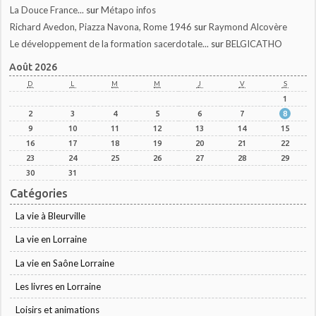
La Douce France...
sur
Métapo infos
Richard Avedon, Piazza Navona, Rome 1946
sur
Raymond Alcovère
Le développement de la formation sacerdotale...
sur
BELGICATHO
Août 2026
D
L
M
M
J
V
S
1
2
3
4
5
6
7
8
9
10
11
12
13
14
15
16
17
18
19
20
21
22
23
24
25
26
27
28
29
30
31
Catégories
La vie à Bleurville
La vie en Lorraine
La vie en Saône Lorraine
Les livres en Lorraine
Loisirs et animations