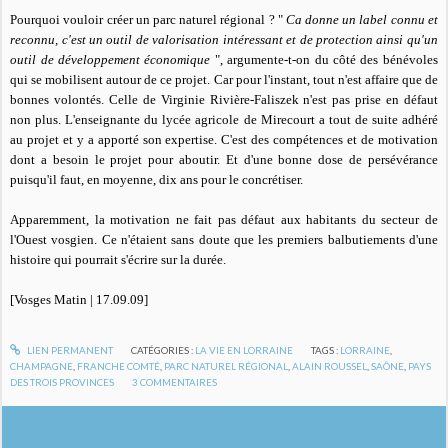
Pourquoi vouloir créer un parc naturel régional ? "
Ca donne un label connu et
reconnu, c'est un outil de valorisation intéressant et de protection ainsi qu'un
outil de développement économique
", argumente-t-on du côté des bénévoles
qui se mobilisent autour de ce projet. Car pour l'instant, tout n'est affaire que de
bonnes volontés. Celle de Virginie Rivière-Faliszek n'est pas prise en défaut
non plus. L'enseignante du lycée agricole de Mirecourt a tout de suite adhéré
au projet et y a apporté son expertise. C'est des compétences et de motivation
dont a besoin le projet pour aboutir. Et d'une bonne dose de persévérance
puisqu'il faut, en moyenne, dix ans pour le concrétiser.
Apparemment, la motivation ne fait pas défaut aux habitants du secteur de
l'Ouest vosgien. Ce n'étaient sans doute que les premiers balbutiements d'une
histoire qui pourrait s'écrire sur la durée.
[Vosges Matin | 17.09.09]
LIEN PERMANENT
CATÉGORIES :
LA VIE EN LORRAINE
TAGS :
LORRAINE
,
CHAMPAGNE
,
FRANCHE COMTÉ
,
PARC NATUREL RÉGIONAL
,
ALAIN ROUSSEL
,
SAÔNE
,
PAYS
DES TROIS PROVINCES
3
COMMENTAIRES