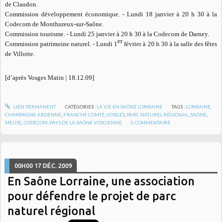
de Claudon.
Commission développement économique
. - Lundi 18 janvier à 20 h 30 à la
Codecom de Monthureux-sur-Saône.
Commission tourisme
. - Lundi 25 janvier à 20 h 30 à la Codecom de Darney.
er
Commission patrimoine naturel
. - Lundi 1
février à 20 h 30 à la salle des fêtes
de Villotte.
[d’après Vosges Matin | 18.12.09]
LIEN PERMANENT
CATÉGORIES :
LA VIE EN SAÔNE LORRAINE
TAGS :
LORRAINE
,
CHAMPAGNE ARDENNE
,
FRANCHE COMTÉ
,
VOSGES
,
PARC NATUREL RÉGIONAL
,
SAÔNE
,
MEUSE
,
CODECOM
,
PAYS DE LA SAÔNE VOSGIENNE
0
COMMENTAIRE
00H00
17
DÉC. 2009
En Saône Lorraine, une association
pour défendre le projet de parc
naturel régional