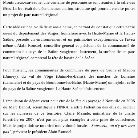
Monthureux-sur-Saône, une centaine de personnes se sont réunies à la salle des
fêtes. Le but était de créer une association, structure qui pourrait ensuite porter
un projet de parc naturel régional.
Cette idée est née, voilà deux ans à peine, en partant du constat que cette partie
ouest du département des Vosges, frontalière avec la Haute-Marne et la Haute-
Saône, possède un environnement et un patrimoine exceptionnels, de l'aveu
même d'Alain Roussel, conseiller général et président de la communauté de
communes du pays de la Saône vosgienne. Justement, la surface de ce parc
naturel régional comprend la tête de bassin de la Saône.
Pour l'instant, les communautés de communes du pays de Saône et Madon
(Darney), du val de Vôge (Bains-les-Bains), des marches de Lorraine
(Lamarche) et du pays de Bourbonne-les-Bains (Haute-Marne) ont rejoint celle
du pays de la Saône vosgienne. La Haute-Saône hésite encore.
L'impulsion de départ vient peut-être de la fête du paysage à Nonville en 2006
où Marc Benoît, scientifique à l'INRA, a attiré l'attention des élus du secteur
sur les richesses de ce territoire. Claire Masade, animatrice de la charte
forestière en 2007, n'est pas non plus étrangère à cette prise de conscience.
Mais le projet doit se nourrir d'une volonté locale. "
Sans cela, on n'y arrivera
pas
", prévient le président Alain Roussel.