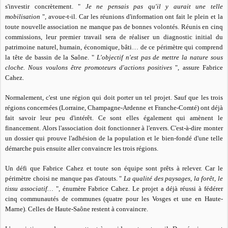
s'investir concrètement. "
Je ne pensais pas qu'il y aurait une telle
mobilisation
", avoue-t-il. Car les réunions d'information ont fait le plein et la
toute nouvelle association ne manque pas de bonnes volontés. Réunis en cinq
commissions, leur premier travail sera de réaliser un diagnostic initial du
patrimoine naturel, humain, économique, bâti… de ce périmètre qui comprend
la tête de bassin de la Saône. "
L'objectif n'est pas de mettre la nature sous
cloche. Nous voulons être promoteurs d'actions positives
", assure Fabrice
Cahez.
Normalement, c'est une région qui doit porter un tel projet. Sauf que les trois
régions concernées (Lorraine, Champagne-Ardenne et Franche-Comté) ont déjà
fait savoir leur peu d'intérêt. Ce sont elles également qui amènent le
financement. Alors l'association doit fonctionner à l'envers. C'est-à-dire monter
un dossier qui prouve l'adhésion de la population et le bien-fondé d'une telle
démarche puis ensuite aller convaincre les trois régions.
Un défi que Fabrice Cahez et toute son équipe sont prêts à relever. Car le
périmètre choisi ne manque pas d'atouts. "
La qualité des paysages, la forêt, le
tissu associatif…
", énumère Fabrice Cahez. Le projet a déjà réussi à fédérer
cinq communautés de communes (quatre pour les Vosges et une en Haute-
Marne). Celles de Haute-Saône restent à convaincre.