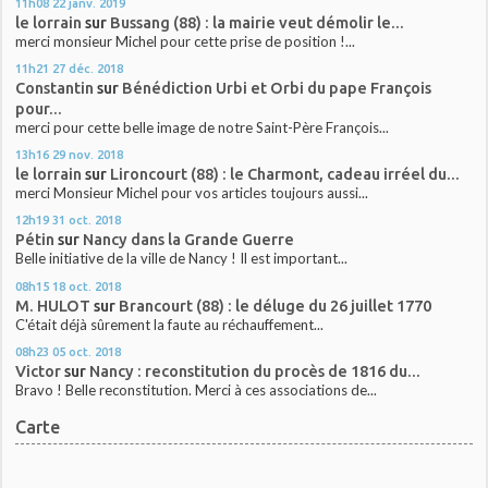
11h08
22
janv. 2019
le lorrain
sur
Bussang (88) : la mairie veut démolir le...
merci monsieur Michel pour cette prise de position !...
11h21
27
déc. 2018
Constantin
sur
Bénédiction Urbi et Orbi du pape François
pour...
merci pour cette belle image de notre Saint-Père François...
13h16
29
nov. 2018
le lorrain
sur
Lironcourt (88) : le Charmont, cadeau irréel du...
merci Monsieur Michel pour vos articles toujours aussi...
12h19
31
oct. 2018
Pétin
sur
Nancy dans la Grande Guerre
Belle initiative de la ville de Nancy ! Il est important...
08h15
18
oct. 2018
M. HULOT
sur
Brancourt (88) : le déluge du 26 juillet 1770
C'était déjà sûrement la faute au réchauffement...
08h23
05
oct. 2018
Victor
sur
Nancy : reconstitution du procès de 1816 du...
Bravo ! Belle reconstitution. Merci à ces associations de...
Carte