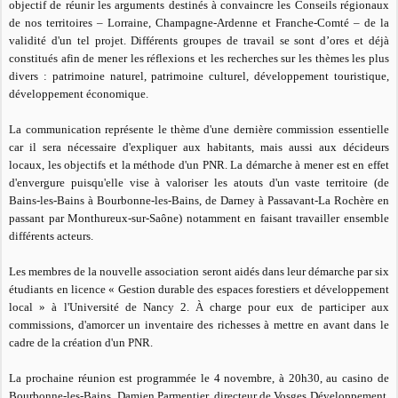
objectif de réunir les arguments destinés à convaincre les Conseils régionaux
de nos territoires – Lorraine, Champagne-Ardenne et Franche-Comté – de la
validité d'un tel projet. Différents groupes de travail se sont d’ores et déjà
constitués afin de mener les réflexions et les recherches sur les thèmes les plus
divers : patrimoine naturel, patrimoine culturel, développement touristique,
développement économique.
La communication représente le thème d'une dernière commission essentielle
car il sera nécessaire d'expliquer aux habitants, mais aussi aux décideurs
locaux, les objectifs et la méthode d'un PNR. La démarche à mener est en effet
d'envergure puisqu'elle vise à valoriser les atouts d'un vaste territoire (de
Bains-les-Bains à Bourbonne-les-Bains, de Darney à Passavant-La Rochère en
passant par Monthureux-sur-Saône) notamment en faisant travailler ensemble
différents acteurs.
Les membres de la nouvelle association seront aidés dans leur démarche par six
étudiants en licence « Gestion durable des espaces forestiers et développement
local » à l'Université de Nancy 2. À charge pour eux de participer aux
commissions, d'amorcer un inventaire des richesses à mettre en avant dans le
cadre de la création d'un PNR.
La prochaine réunion est programmée le 4 novembre, à 20h30, au casino de
Bourbonne-les-Bains. Damien Parmentier, directeur de
Vosges Développement
,