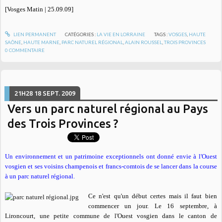
[Vosges Matin | 25.09.09]
LIEN PERMANENT
CATÉGORIES :
LA VIE EN LORRAINE
TAGS :
VOSGES
,
HAUTE
SAÔNE
,
HAUTE MARNE
,
PARC NATUREL RÉGIONAL
,
ALAIN ROUSSEL
,
TROIS PROVINCES
0
COMMENTAIRE
21H28
18
SEPT. 2009
Vers un parc naturel régional au Pays
des Trois Provinces ?
Un environnement et un patrimoine exceptionnels ont donné envie à l'Ouest
vosgien et ses voisins champenois et francs-comtois de se lancer dans la course
à un parc naturel régional.
Ce n'est qu'un début certes mais il faut bien
commencer un jour. Le 16 septembre, à
Lironcourt, une petite commune de l'Ouest vosgien dans le canton de