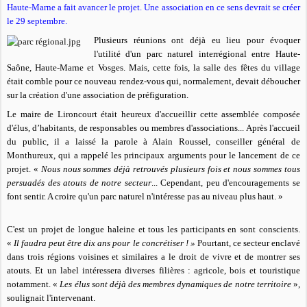
Haute-Marne a fait avancer le projet. Une association en ce sens devrait se créer
le 29 septembre.
Plusieurs réunions ont déjà eu lieu pour évoquer
l'utilité d'un parc naturel interrégional entre Haute-
Saône, Haute-Marne et Vosges. Mais, cette fois, la salle des fêtes du village
était comble pour ce nouveau rendez-vous qui, normalement, devait déboucher
sur la création d'une association de préfiguration.
Le maire de Lironcourt était heureux d'accueillir cette assemblée composée
d'élus, d’habitants, de responsables ou membres d'associations... Après l'accueil
du public, il a laissé la parole à Alain Roussel, conseiller général de
Monthureux, qui a rappelé les principaux arguments pour le lancement de ce
projet. «
Nous nous sommes déjà retrouvés plusieurs fois et nous sommes tous
persuadés des atouts de notre secteur
... Cependant, peu d'encouragements se
font sentir. A croire qu'un parc naturel n'intéresse pas au niveau plus haut. »
C'est un projet de longue haleine et tous les participants en sont conscients.
«
Il faudra peut être dix ans pour le concrétiser ! »
Pourtant, ce secteur enclavé
dans trois régions voisines et similaires a le droit de vivre et de montrer ses
atouts. Et un label intéressera diverses filières : agricole, bois et touristique
notamment. «
Les élus sont déjà des membres dynamiques de notre territoire
»,
soulignait l'intervenant.