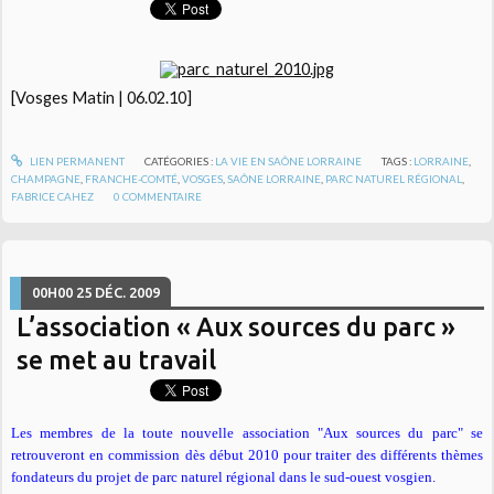
[Vosges Matin | 06.02.10]
LIEN PERMANENT
CATÉGORIES :
LA VIE EN SAÔNE LORRAINE
TAGS :
LORRAINE
,
CHAMPAGNE
,
FRANCHE-COMTÉ
,
VOSGES
,
SAÔNE LORRAINE
,
PARC NATUREL RÉGIONAL
,
FABRICE CAHEZ
0
COMMENTAIRE
00H00
25
DÉC. 2009
L’association « Aux sources du parc »
se met au travail
Les membres de la toute nouvelle association "Aux sources du parc" se
retrouveront en commission dès début 2010 pour traiter des différents thèmes
fondateurs du projet de parc naturel régional dans le sud-ouest vosgien.