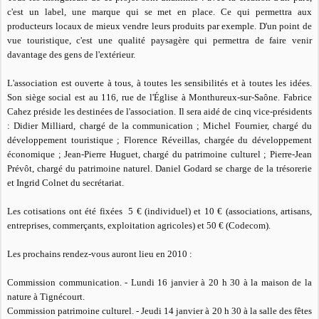
c'est un label, une marque qui se met en place. Ce qui permettra aux
producteurs locaux de mieux vendre leurs produits par exemple. D'un point de
vue touristique, c'est une qualité paysagère qui permettra de faire venir
davantage des gens de l'extérieur.
L'association est ouverte à tous, à toutes les sensibilités et à toutes les idées.
Son siège social est au 116, rue de l'Église à Monthureux-sur-Saône. Fabrice
Cahez préside les destinées de l'association. Il sera aidé de cinq vice-présidents
: Didier Milliard, chargé de la communication ; Michel Fournier, chargé du
développement touristique ; Florence Réveillas, chargée du développement
économique ; Jean-Pierre Huguet, chargé du patrimoine culturel ; Pierre-Jean
Prévôt, chargé du patrimoine naturel. Daniel Godard se charge de la trésorerie
et Ingrid Colnet du secrétariat.
Les cotisations ont été fixées 5 € (individuel) et 10 € (associations, artisans,
entreprises, commerçants, exploitation agricoles) et 50 € (Codecom).
Les prochains rendez-vous auront lieu en 2010 :
Commission communication
. - Lundi 16 janvier à 20 h 30 à la maison de la
nature à Tignécourt.
Commission patrimoine culturel
. - Jeudi 14 janvier à 20 h 30 à la salle des fêtes