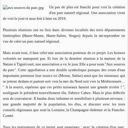
Un pas de plus est franchi pour voir la création
d'un parc naturel régional. Une association vient
de voir le jour et aura fort à faire en 2010.
Plusieurs réunions ont eu lieu dans diverses localités des trois départements
limitrophes (Haute-Marne, Haute-Saône, Vosges) depuis la mi-septembre en
vue de créer un parc naturel régional.
Mais avant tout, il faut créer une association porteuse de ce projet. Les bonnes
volontés ne manquent pas. Et lors de la dernière réunion à la maison de la
Nature à Tignécourt, une association a vu le jour. Elle a pour nom "Aux sources
du parc". Cette appellation a une double symbolique puisque des cours d'eau
importants prennent leur source ici (Meuse, Saône) ainsi que les ruisseaux qui
se jettent dedans et partent soit vers la mer du Nord soit vers la Méditerranée…
"
A la source, espérons que ces petits ruisseaux fassent une grande rivière !
",
soulignait le président nouvellement élu, Fabrice Cahez. Mais le plus difficile
sera de convaincre. Il faudra donc informer et sensibiliser à plusieurs niveaux :
une grande majorité de la population, les élus, et discuter avec les trois
conseils régionaux que sont la Lorraine, la Champagne-Ardenne et la Franche-
Comté.
Tous les instigateurs de ce projet sont unanimes : avec la création d'un parc,