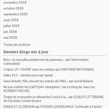
novembre 2018
octobre 2018
septembre 2018
août 2018
juillet 2018
juin 2018
mai 2018
Toutes les archives
Derniers blogs mis à jour
Brics : la nouvelle plateforme de paiement...
sur
l'information
nationaliste
Crépol, LFI : l’AGRIF dans les médias
sur
SYNTHESE NATIONALE
haiku 415 - réminiscence
sur
daniel
Saxe-Anhalt : files devant les stands de l'AfD...
sur
Lionel Baland
Ne pas oublier les LGBTQIA+ sénégalais !
sur
Le blog de Jean-Luc
ROMERO-MICHEL
Orgue et trompette ce dimanche 9 août à la...
sur
LE BLOG LITTÉRAIRE
de Christian Cottet-Emard
L'ANGE ET LE DÉMON
sur
POESIES GAUDEAMUS ”Le Moulin à Farine”