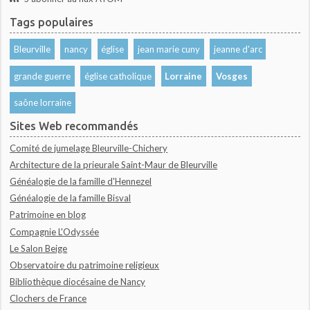
Tags populaires
Bleurville
nancy
église
jean marie cuny
jeanne d'arc
grande guerre
église catholique
Lorraine
Vosges
saône lorraine
Sites Web recommandés
Comité de jumelage Bleurville-Chichery
Architecture de la prieurale Saint-Maur de Bleurville
Généalogie de la famille d'Hennezel
Généalogie de la famille Bisval
Patrimoine en blog
Compagnie L'Odyssée
Le Salon Beige
Observatoire du patrimoine religieux
Bibliothèque diocésaine de Nancy
Clochers de France