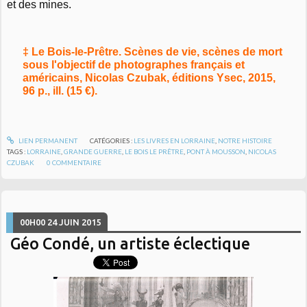
et des mines.
‡ Le Bois-le-Prêtre. Scènes de vie, scènes de mort
sous l'objectif de photographes français et
américains, Nicolas Czubak, éditions Ysec, 2015,
96 p., ill. (15 €).
LIEN PERMANENT
CATÉGORIES :
LES LIVRES EN LORRAINE
,
NOTRE HISTOIRE
TAGS :
LORRAINE
,
GRANDE GUERRE
,
LE BOIS LE PRÊTRE
,
PONT À MOUSSON
,
NICOLAS
CZUBAK
0
COMMENTAIRE
00H00
24
JUIN 2015
Géo Condé, un artiste éclectique