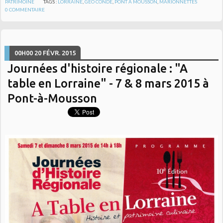
PATRIMOINE
TAGS :
LORRAINE
,
GÉO CONDÉ
,
PONT À MOUSSON
,
MARIONNETTES
0
COMMENTAIRE
00H00
20
FÉVR. 2015
Journées d'histoire régionale : "A
table en Lorraine" - 7 & 8 mars 2015 à
Pont-à-Mousson