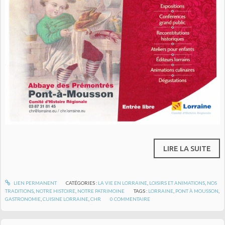
LIRE LA SUITE
LIEN PERMANENT
CATÉGORIES :
LA VIE EN LORRAINE
,
LOISIRS ET ANIMATIONS
,
NOS
TRADITIONS
,
NOTRE HISTOIRE
,
NOTRE PATRIMOINE
TAGS :
LORRAINE
,
PONT À MOUSSON
,
GASTRONOMIE
,
CUISINE LORRAINE
,
CHR
0
COMMENTAIRE