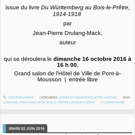
issue du livre
Du Württemberg au Bois
-
le
-
Prêtre,
1914-1918
par
Jean-Pierre Drulang-Mack,
auteur
qui se déroulera le
dimanche 16 octobre 2016
à
16 h 00
,
Grand salon de l’Hôtel de Ville de Pont-à-
Mousson | entrée libre
LIEN PERMANENT
CATÉGORIES :
LOISIRS ET ANIMATIONS
,
NOTRE HISTOIRE
TAGS :
LORRAINE
,
PONT À MOUSSON
,
BOIS LE PRÊTRE
,
GRANDE GUERRE
0
COMMENTAIRE
00H00
02
JUIN 2016