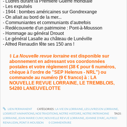
- Ludres durant la Première Guerre mondiale
- Les expulsés
- 1944 : bombes américaines sur Gondrexange
- On allait au bord de la mer...
- Communiantes et communiants d'autrefois
- Redécouverte d'un patrimoine : Pont-à-Mousson
- Hommage au général Drouot
- Le général Lasalle au château de Lunéville
- Alfred Renaudin fête ses 150 ans !
‡
La Nouvelle revue lorraine
est disponible sur
abonnement en adressant vos coordonnées
postales et votre règlement (38 € pour 6 numéros,
chèque à l'ordre de "SEP Helenus - NRL") ou
commande au numéro (9 € franco) à : LA
NOUVELLE REVUE LORRAINE, LE TREMBLOIS,
54280 LANEUVELOTTE
LIEN PERMANENT
CATÉGORIES :
LA VIE EN LORRAINE
,
LES LIVRES EN LORRAINE
,
LOISIRS ET ANIMATIONS
,
NOS TRADITIONS
,
NOTRE HISTOIRE
,
NOTRE PATRIMOINE
TAGS :
LORRAINE
,
JEAN MARIE CUNY
,
NOUVELLE REVUE LORRAINE
,
JEANNE D'ARC
,
ALFRED
RENAUDIN
,
PONT À MOUSSON
0
COMMENTAIRE