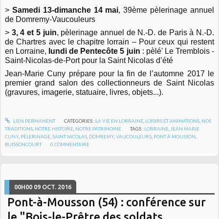
>
Samedi 13-dimanche 14 mai
, 39ème pèlerinage annuel
de Domremy-Vaucouleurs
>
3, 4 et 5 juin
, pèlerinage annuel de N.-D. de Paris à N.-D.
de Chartres avec le chapitre lorrain – Pour ceux qui restent
en Lorraine,
lundi de Pentecôte 5 juin
: pèlé' Le Tremblois -
Saint-Nicolas-de-Port pour la Saint Nicolas d’été
Jean-Marie Cuny prépare pour la fin de l’automne 2017 le
premier grand salon des collectionneurs de Saint Nicolas
(gravures, imagerie, statuaire, livres, objets...).
LIEN PERMANENT
CATÉGORIES :
LA VIE EN LORRAINE
,
LOISIRS ET ANIMATIONS
,
NOS
TRADITIONS
,
NOTRE HISTOIRE
,
NOTRE PATRIMOINE
TAGS :
LORRAINE
,
JEAN MARIE
CUNY
,
PÈLERINAGE
,
SAINT NICOLAS
,
DOMREMY
,
VAUCOULEURS
,
PONT À MOUSSON
,
BUISSONCOURT
0
COMMENTAIRE
00H00
09
OCT. 2016
Pont-à-Mousson (54) : conférence sur
le "Bois-le-Prêtre des soldats