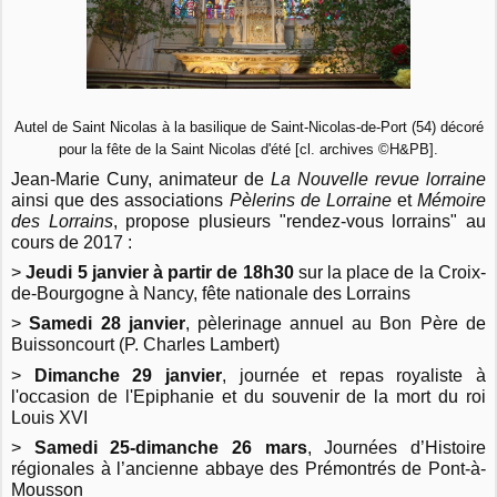
Autel de Saint Nicolas à la basilique de Saint-Nicolas-de-Port (54) décoré
pour la fête de la Saint Nicolas d'été [cl. archives ©H&PB].
Jean-Marie Cuny, animateur de
La Nouvelle revue lorraine
ainsi que des associations
Pèlerins de Lorraine
et
Mémoire
des Lorrains
, propose plusieurs "rendez-vous lorrains" au
cours de 2017 :
>
Jeudi 5 janvier à partir de 18h30
sur la place de la Croix-
de-Bourgogne à Nancy, fête nationale des Lorrains
>
Samedi 28 janvier
, pèlerinage annuel au Bon Père de
Buissoncourt (P. Charles Lambert)
>
Dimanche 29 janvier
, journée et repas royaliste à
l'occasion de l'Epiphanie et du souvenir de la mort du roi
Louis XVI
>
Samedi 25-dimanche 26 mars
, Journées d’Histoire
régionales à l’ancienne abbaye des Prémontrés de Pont-à-
Mousson