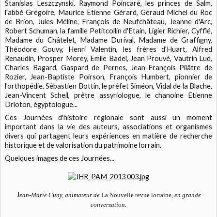
Stanislas Leszczynski, Raymond Poincaré, les princes de Salm,
l'abbé Grégoire, Maurice Etienne Gérard, Géraud Michel du Roc
de Brion, Jules Méline, François de Neufchâteau, Jeanne d'Arc,
Robert Schuman, la famille Petitcollin d'Etain, Ligier Richier, Cyfflé,
Madame du Châtelet, Madame Durival, Madame de Graffigny,
Théodore Gouvy, Henri Valentin, les frères d'Huart, Alfred
Renaudin, Prosper Morey, Emile Badel, Jean Prouvé, Vautrin Lud,
Charles Bagard, Gaspard de Pernes, Jean-François Pilâtre de
Rozier, Jean-Baptiste Poirson, François Humbert, pionnier de
l'orthopédie, Sébastien Bottin, le préfet Siméon, Vidal de la Blache,
Jean-Vincent Scheil, prêtre assyriologue, le chanoine Etienne
Drioton, égyptologue...
Ces Journées d'histoire régionale sont aussi un moment
important dans la vie des auteurs, associations et organismes
divers qui partagent leurs expériences en matière de recherche
historique et de valorisation du patrimoine lorrain.
Quelques images de ces Journées...
J
ean-Marie Cuny, animateur de
La Nouvelle revue lorraine
,
en grande
conversation.