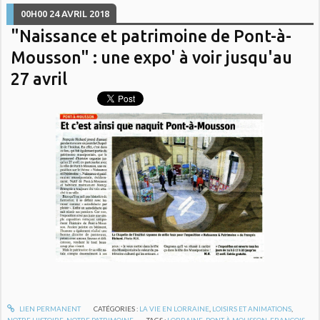
00H00
24
AVRIL 2018
"Naissance et patrimoine de Pont-à-
Mousson" : une expo' à voir jusqu'au
27 avril
LIEN PERMANENT
CATÉGORIES :
LA VIE EN LORRAINE
,
LOISIRS ET ANIMATIONS
,
NOTRE HISTOIRE
,
NOTRE PATRIMOINE
TAGS :
LORRAINE
,
PONT À MOUSSON
,
FRANÇOIS