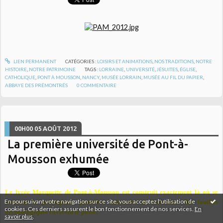
LIEN PERMANENT
CATÉGORIES :
LOISIRS ET ANIMATIONS
,
NOS TRADITIONS
,
NOTRE
HISTOIRE
,
NOTRE PATRIMOINE
TAGS :
LORRAINE
,
UNIVERSITÉ
,
JÉSUITES
,
ÉGLISE
,
CATHOLIQUE
,
PONT À MOUSSON
,
NANCY
,
MUSÉE LORRAIN
,
MUSÉE AU FIL DU PAPIER
,
ABBAYE DES PRÉMONTRÉS
0
COMMENTAIRE
00H00
05
AOÛT 2012
La première université de Pont-à-
Mousson exhumée
Le lycée Marquette de Pont-à-Mousson est construit exactement là où se
En poursuivant votre navigation sur ce site, vous acceptez l'utilisation de
trouvait la prestigieuse première université de Lorraine. Des fouilles
cookies. Ces derniers assurent le bon fonctionnement de nos services.
En
archéologiques ravivent le passé.
savoir plus
.