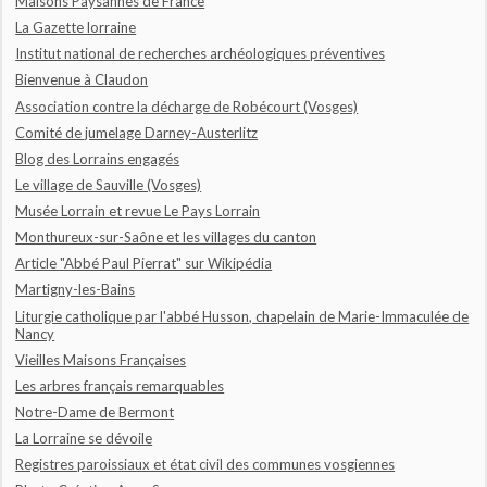
Maisons Paysannes de France
La Gazette lorraine
Institut national de recherches archéologiques préventives
Bienvenue à Claudon
Association contre la décharge de Robécourt (Vosges)
Comité de jumelage Darney-Austerlitz
Blog des Lorrains engagés
Le village de Sauville (Vosges)
Musée Lorrain et revue Le Pays Lorrain
Monthureux-sur-Saône et les villages du canton
Article "Abbé Paul Pierrat" sur Wikipédia
Martigny-les-Bains
Liturgie catholique par l'abbé Husson, chapelain de Marie-Immaculée de
Nancy
Vieilles Maisons Françaises
Les arbres français remarquables
Notre-Dame de Bermont
La Lorraine se dévoile
Registres paroissiaux et état civil des communes vosgiennes