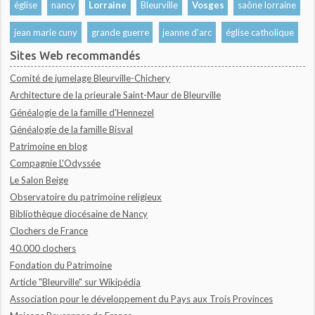
église
nancy
Lorraine
Bleurville
Vosges
saône lorraine
jean marie cuny
grande guerre
jeanne d'arc
église catholique
Sites Web recommandés
Comité de jumelage Bleurville-Chichery
Architecture de la prieurale Saint-Maur de Bleurville
Généalogie de la famille d'Hennezel
Généalogie de la famille Bisval
Patrimoine en blog
Compagnie L'Odyssée
Le Salon Beige
Observatoire du patrimoine religieux
Bibliothèque diocésaine de Nancy
Clochers de France
40.000 clochers
Fondation du Patrimoine
Article "Bleurville" sur Wikipédia
Association pour le développement du Pays aux Trois Provinces