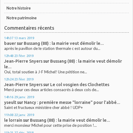
Notre histoire
Notre patrimoine
Commentaires récents
14h37
13
mars 2019
bauer
sur
Bussang (88) : la mairie veut démolir le...
après le pavillon de le station thermale c est autour du...
12h48
23
févr. 2019
Jean-Pierre Snyers
sur
Bussang (88) : la mairie veut démolir
le...
Oui, total soutien à J-F Michel! Une pétition ne...
12h24
23
févr. 2019
Jean-Pierre Snyers
sur
Le col vosgien des Clochettes
Merci pour ces deux articles consacrés à deux cols de...
14h16
29
janv. 2019
yseult
sur
Nancy : première messe "lorraine" pour l'abbé...
Saint et fructueux ministère cher abbé ! UDP+
11h08
22
janv. 2019
le lorrain
sur
Bussang (88) : la mairie veut démolir le...
merci monsieur Michel pour cette prise de position !...
11h21
27
déc. 2018