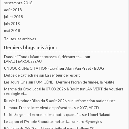
septembre 2018
août 2018
juillet 2018
juin 2018
mai 2018
Toutes les archives
Derniers blogs mis à jour
Dans le ”Fonds lafautearousseau”, découvrez......
sur
LAFAUTEAROUSSEAU
UN JOUR, UNE CITATION (cxxv)
sur
Alain Van Praet - BLOG
Délice de cathédrale
sur
La senteur de l'esprit
Les Jours Gris
sur
FUMIGÈNE - Derrière l'écran de fumée, la réalité
Marché du Croc' Local le 07.08.2026 à Boult
sur
L'AN VERT de Vouziers
: écologie et...
Russie-Ukraine : Bilan du 5 août 2026
sur
l'information nationaliste
Humour. France Inter vient de présenter...
sur
XYZ, ABCD
Ulrich Siegmund exprime des doutes quant à...
sur
Lionel Baland
Le Japon et l’Arabie Saoudite mettent...
sur
Euro-Synergies
Pépiements (592)
sur
Guerre civile et yaourt allégé (3)