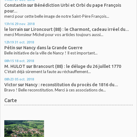
Constantin
sur
Bénédiction Urbi et Orbi du pape François
pour...
merci pour cette belle image de notre Saint-Père François...
13h16
29
nov. 2018
le lorrain
sur
Lironcourt (88) : le Charmont, cadeau irréel du...
merci Monsieur Michel pour vos articles toujours aussi...
12h19
31
oct. 2018
Pétin
sur
Nancy dans la Grande Guerre
Belle initiative de la ville de Nancy ! Il est important...
08h15
18
oct. 2018
M. HULOT
sur
Brancourt (88) : le déluge du 26 juillet 1770
C'était déjà sûrement la faute au réchauffement...
08h23
05
oct. 2018
Victor
sur
Nancy : reconstitution du procès de 1816 du...
Bravo ! Belle reconstitution. Merci à ces associations de...
Carte