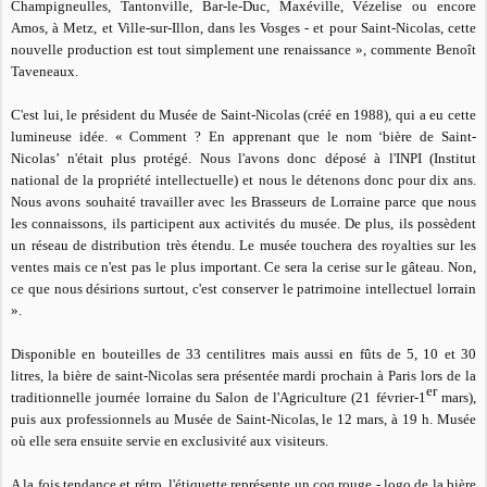
Champigneulles, Tantonville, Bar-le-Duc, Maxéville, Vézelise ou encore
Amos, à Metz, et Ville-sur-Illon, dans les Vosges - et pour Saint-Nicolas, cette
nouvelle production est tout simplement une renaissance »
, commente Benoît
Taveneaux.
C'est lui, le président du Musée de Saint-Nicolas (créé en 1988), qui a eu cette
lumineuse idée. «
Comment ? En apprenant que le nom ‘bière de Saint-
Nicolas’ n'était plus protégé. Nous l'avons donc déposé à l'INPI (Institut
national de la propriété intellectuelle) et nous le détenons donc pour dix ans.
Nous avons souhaité travailler avec les Brasseurs de Lorraine parce que nous
les connaissons, ils participent aux activités du musée. De plus, ils possèdent
un réseau de distribution très étendu. Le musée touchera des royalties sur les
ventes mais ce n'est pas le plus important. Ce sera la cerise sur le gâteau. Non,
ce que nous désirions surtout, c'est conserver le patrimoine intellectuel lorrain
».
Disponible en bouteilles de 33 centilitres mais aussi en fûts de 5, 10 et 30
litres, la bière de saint-Nicolas sera présentée mardi prochain à Paris lors de la
er
traditionnelle journée lorraine du Salon de l'Agriculture (21 février-1
mars),
puis aux professionnels au Musée de Saint-Nicolas, le 12 mars, à 19 h. Musée
où elle sera ensuite servie en exclusivité aux visiteurs.
A la fois tendance et rétro, l'étiquette représente un coq rouge - logo de la bière