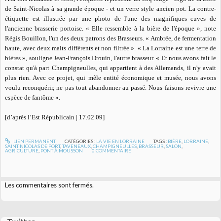
de Saint-Nicolas à sa grande époque - et un verre style ancien pot. La contre-
étiquette est illustrée par une photo de l'une des magnifiques cuves de
l'ancienne brasserie portoise. «
Elle ressemble à la bière de l'époque
», note
Régis Bouillon, l'un des deux patrons des Brasseurs. «
Ambrée, de fermentation
haute, avec deux malts différents et non filtrée »
. «
La Lorraine est une terre de
bières »
, souligne Jean-François Drouin, l'autre brasseur. «
Et nous avons fait le
constat qu'à part Champigneulles, qui appartient à des Allemands, il n'y avait
plus rien. Avec ce projet, qui mêle entité économique et musée, nous avons
voulu reconquérir, ne pas tout abandonner au passé. Nous faisons revivre une
espèce de fantôme »
.
[d’après l’Est Républicain | 17.02.09]
LIEN PERMANENT
CATÉGORIES :
LA VIE EN LORRAINE
TAGS :
BIÈRE
,
LORRAINE
,
SAINT NICOLAS DE PORT
,
TAVENEAUX
,
CHAMPIGNEULLES
,
BRASSEUR
,
SALON
,
AGRICULTURE
,
PONT À MOUSSON
0
COMMENTAIRE
Les commentaires sont fermés.