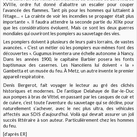
XVIIIe, ordre fut donné d’abattre un escalier pour couper
l’avancée des flammes. Tant pis pour les hommes qui luttaient à
l’étage… « La crainte de voir les incendies se propager était plus
importante ». Il faudra attendre la seconde partie du XIXe pour
que les considérations évoluent. Mais ce sont les deux guerres
mondiales qui ouvriront les pompiers au sauvetage des vies.
Les pompiers doivent à plusieurs de leurs pairs lorrains, de vastes
avancées. « C’est un métier où les pompiers eux-mêmes font des
découvertes ». Gugumus inventera une échelle autonome à Nancy.
Dans les années 1900, le capitaine Barbier posera les fonts
baptismaux des casernes. Les Nancéiens lui doivent « la »
Gambetta et un musée du feu. À Metz, un autre invente le premier
appareil respiratoire.
Denis Bergerot, fait voyager le lecteur au gré des clichés
historiques et modernes. De l’antique Delahaye de Bar-le-Duc
aux pompes à bras de Vittel, en passant par les casques de cuir et
de cuivre, c’est toute l’aventure du sauvetage qui se décline, pour
naturellement s’achever, avec le nec plus ultra, des véhicules
affectés aux SDIS d’aujourd’hui. Voilà qui devrait assurer un joli
succès littéraire à son auteur. Particulièrement chez les hommes
du feu.
[d'après ER]