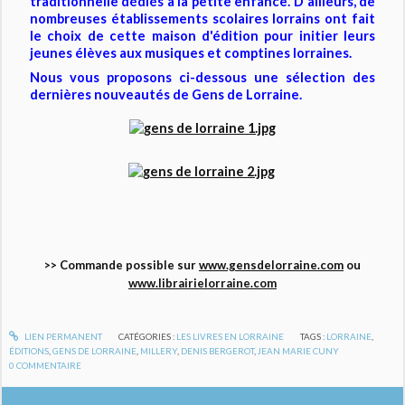
traditionnelle dédiés à la petite enfance. D'ailleurs, de
nombreuses établissements scolaires lorrains ont fait
le choix de cette maison d'édition pour initier leurs
jeunes élèves aux musiques et comptines lorraines.
Nous vous proposons ci-dessous une sélection des
dernières nouveautés de Gens de Lorraine.
>> Commande possible sur
www.gensdelorraine.com
ou
www.librairielorraine.com
LIEN PERMANENT
CATÉGORIES :
LES LIVRES EN LORRAINE
TAGS :
LORRAINE
,
ÉDITIONS
,
GENS DE LORRAINE
,
MILLERY
,
DENIS BERGEROT
,
JEAN MARIE CUNY
0
COMMENTAIRE