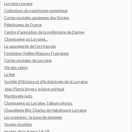
Lorraine romane
Collections du patrimoine numérique
Cartes postales anciennes des Vosges
Pèlerinages de France
Centre d'animation de la préhistoire de Darney
Champagne ou Lorraine...
La sauvegarde de l'art français
Fondation Vieilles Maisons Françaises
Cartes postales de Lorraine
Vie des saints
La Nef
Société d'Histoire et d'Archéologie de la Lorraine
Jean-Pierre Snyers, le blog spirituel
Martinvelle jadis
Champagne ou Lorraine, l'album photos
Chapellenie Bhx Charles de Habsbourg-Lorraine
Les oratoires : la base de données
Vosges Insolites
Images de la guerre 14-18