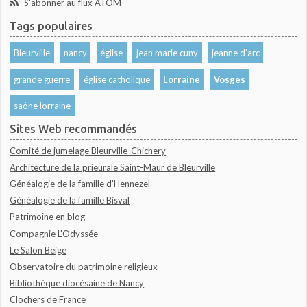
S'abonner au flux ATOM
Tags populaires
Bleurville
nancy
église
jean marie cuny
jeanne d'arc
grande guerre
église catholique
Lorraine
Vosges
saône lorraine
Sites Web recommandés
Comité de jumelage Bleurville-Chichery
Architecture de la prieurale Saint-Maur de Bleurville
Généalogie de la famille d'Hennezel
Généalogie de la famille Bisval
Patrimoine en blog
Compagnie L'Odyssée
Le Salon Beige
Observatoire du patrimoine religieux
Bibliothèque diocésaine de Nancy
Clochers de France