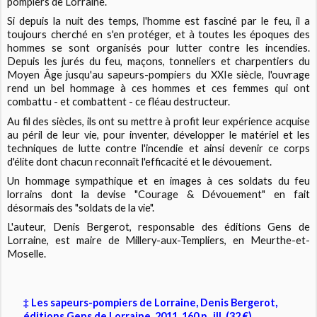
pompiers de Lorraine.
Si depuis la nuit des temps, l'homme est fasciné par le feu, il a
toujours cherché en s'en protéger, et à toutes les époques des
hommes se sont organisés pour lutter contre les incendies.
Depuis les jurés du feu, maçons, tonneliers et charpentiers du
Moyen Âge jusqu'au sapeurs-pompiers du XXIe siècle, l'ouvrage
rend un bel hommage à ces hommes et ces femmes qui ont
combattu - et combattent - ce fléau destructeur.
Au fil des siècles, ils ont su mettre à profit leur expérience acquise
au péril de leur vie, pour inventer, développer le matériel et les
techniques de lutte contre l'incendie et ainsi devenir ce corps
d'élite dont chacun reconnaît l'efficacité et le dévouement.
Un hommage sympathique et en images à ces soldats du feu
lorrains dont la devise "Courage & Dévouement" en fait
désormais des "soldats de la vie".
L'auteur, Denis Bergerot, responsable des éditions Gens de
Lorraine, est maire de Millery-aux-Templiers, en Meurthe-et-
Moselle.
‡ Les sapeurs-pompiers de Lorraine, Denis Bergerot,
éditions Gens de Lorraine, 2011, 160 p., ill. (32 €).