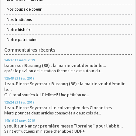
Nos coups de coeur
Nos traditions
Notre histoire
Notre patrimoine
Commentaires récents
14h37
13
mars 2019
bauer
sur
Bussang (88) : la mairie veut démolir le...
après le pavillon de le station thermale c est autour du...
12h48
23
févr. 2019
Jean-Pierre Snyers
sur
Bussang (88) : la mairie veut démolir
le...
Oui, total soutien à J-F Michel! Une pétition ne...
12h24
23
févr. 2019
Jean-Pierre Snyers
sur
Le col vosgien des Clochettes
Merci pour ces deux articles consacrés à deux cols de...
14h16
29
janv. 2019
yseult
sur
Nancy : première messe "lorraine" pour l'abbé...
Saint et fructueux ministère cher abbé ! UDP+