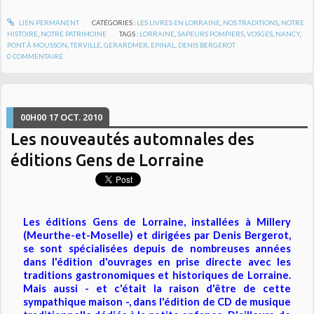
LIEN PERMANENT
CATÉGORIES :
LES LIVRES EN LORRAINE
,
NOS TRADITIONS
,
NOTRE
HISTOIRE
,
NOTRE PATRIMOINE
TAGS :
LORRAINE
,
SAPEURS POMPIERS
,
VOSGES
,
NANCY
,
PONT À MOUSSON
,
TERVILLE
,
GERARDMER
,
EPINAL
,
DENIS BERGEROT
0
COMMENTAIRE
00H00
17
OCT. 2010
Les nouveautés automnales des
éditions Gens de Lorraine
Les éditions Gens de Lorraine, installées à Millery
(Meurthe-et-Moselle) et dirigées par Denis Bergerot,
se sont spécialisées depuis de nombreuses années
dans l'édition d'ouvrages en prise directe avec les
traditions gastronomiques et historiques de Lorraine.
Mais aussi - et c'était la raison d'être de cette
sympathique maison -, dans l'édition de CD de musique