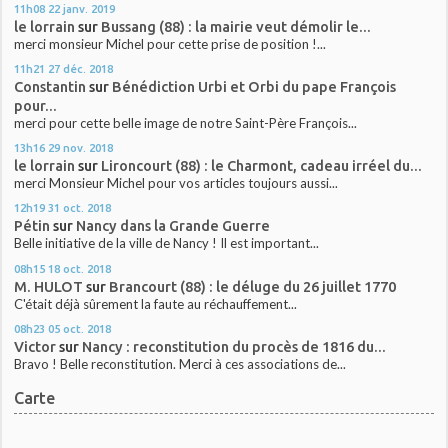
11h08
22
janv. 2019
le lorrain
sur
Bussang (88) : la mairie veut démolir le...
merci monsieur Michel pour cette prise de position !...
11h21
27
déc. 2018
Constantin
sur
Bénédiction Urbi et Orbi du pape François
pour...
merci pour cette belle image de notre Saint-Père François...
13h16
29
nov. 2018
le lorrain
sur
Lironcourt (88) : le Charmont, cadeau irréel du...
merci Monsieur Michel pour vos articles toujours aussi...
12h19
31
oct. 2018
Pétin
sur
Nancy dans la Grande Guerre
Belle initiative de la ville de Nancy ! Il est important...
08h15
18
oct. 2018
M. HULOT
sur
Brancourt (88) : le déluge du 26 juillet 1770
C'était déjà sûrement la faute au réchauffement...
08h23
05
oct. 2018
Victor
sur
Nancy : reconstitution du procès de 1816 du...
Bravo ! Belle reconstitution. Merci à ces associations de...
Carte