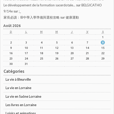
Le développement de la formation sacerdotale...
sur
BELGICATHO
9/14e
sur
;_
家長必讀：IB中學入學準備與選校攻略
sur
健康運動
Août 2026
D
L
M
M
J
V
S
1
2
3
4
5
6
7
8
9
10
11
12
13
14
15
16
17
18
19
20
21
22
23
24
25
26
27
28
29
30
31
Catégories
La vie à Bleurville
La vie en Lorraine
La vie en Saône Lorraine
Les livres en Lorraine
Loisirs et animations