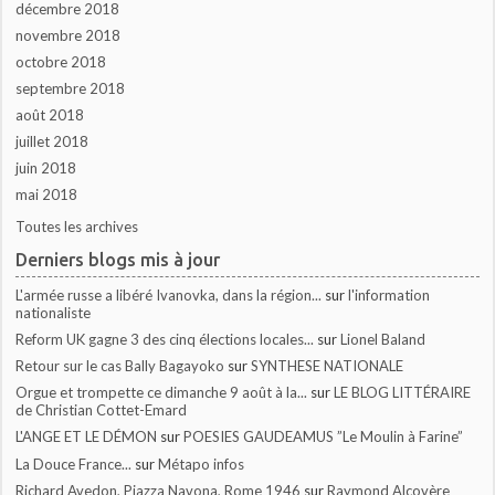
décembre 2018
novembre 2018
octobre 2018
septembre 2018
août 2018
juillet 2018
juin 2018
mai 2018
Toutes les archives
Derniers blogs mis à jour
L'armée russe a libéré Ivanovka, dans la région...
sur
l'information
nationaliste
Reform UK gagne 3 des cinq élections locales...
sur
Lionel Baland
Retour sur le cas Bally Bagayoko
sur
SYNTHESE NATIONALE
Orgue et trompette ce dimanche 9 août à la...
sur
LE BLOG LITTÉRAIRE
de Christian Cottet-Emard
L'ANGE ET LE DÉMON
sur
POESIES GAUDEAMUS ”Le Moulin à Farine”
La Douce France...
sur
Métapo infos
Richard Avedon, Piazza Navona, Rome 1946
sur
Raymond Alcovère