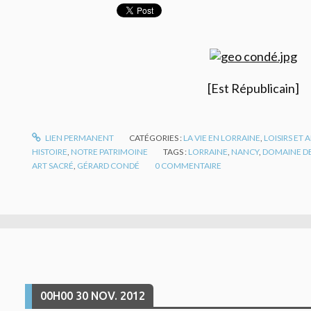
[Est Républicain]
LIEN PERMANENT
CATÉGORIES :
LA VIE EN LORRAINE
,
LOISIRS ET
HISTOIRE
,
NOTRE PATRIMOINE
TAGS :
LORRAINE
,
NANCY
,
DOMAINE DE
ART SACRÉ
,
GÉRARD CONDÉ
0
COMMENTAIRE
00H00
30
NOV. 2012