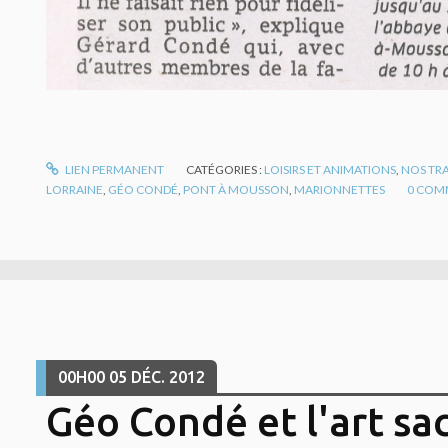
LIEN PERMANENT
CATÉGORIES :
LOISIRS ET ANIMATIONS
,
NOS TR
LORRAINE
,
GÉO CONDÉ
,
PONT À MOUSSON
,
MARIONNETTES
0
COMM
00H00
05
DÉC. 2012
Géo Condé et l'art sa