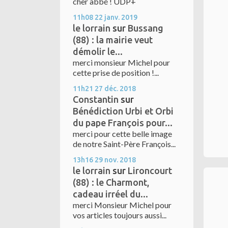
cher abbé ! UDP+
11h08
22
janv. 2019
le lorrain
sur
Bussang
(88) : la mairie veut
démolir le...
merci monsieur Michel pour
cette prise de position !...
11h21
27
déc. 2018
Constantin
sur
Bénédiction Urbi et Orbi
du pape François pour...
merci pour cette belle image
de notre Saint-Père François...
13h16
29
nov. 2018
le lorrain
sur
Lironcourt
(88) : le Charmont,
cadeau irréel du...
merci Monsieur Michel pour
vos articles toujours aussi...