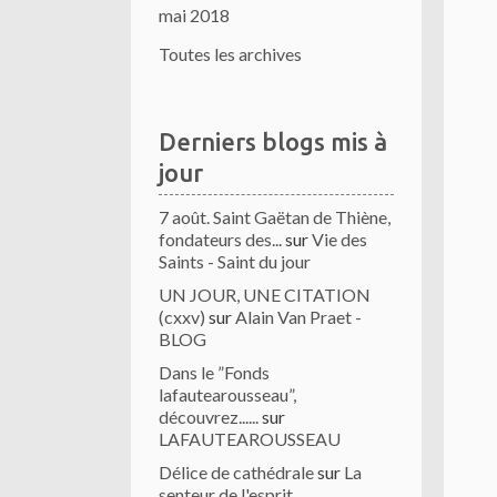
mai 2018
Toutes les archives
Derniers blogs mis à
jour
7 août. Saint Gaëtan de Thiène,
fondateurs des...
sur
Vie des
Saints - Saint du jour
UN JOUR, UNE CITATION
(cxxv)
sur
Alain Van Praet -
BLOG
Dans le ”Fonds
lafautearousseau”,
découvrez......
sur
LAFAUTEAROUSSEAU
Délice de cathédrale
sur
La
senteur de l'esprit