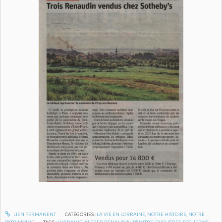
LIEN PERMANENT
CATÉGORIES :
LA VIE EN LORRAINE
,
NOTRE HISTOIRE
,
NOTRE
PATRIMOINE
TAGS :
LORRAINE
,
ALFRED RENAUDIN
,
PEINTRE
,
ENCHÈRES
,
SOTHEBY'S