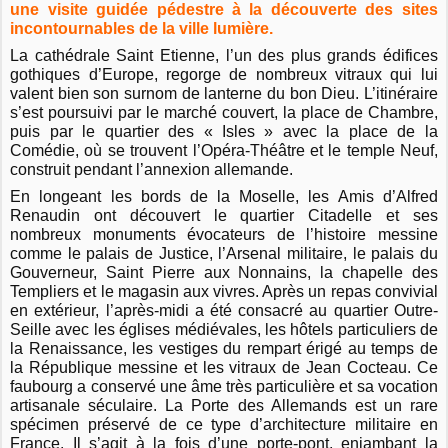
une visite guidée pédestre à la découverte des sites
incontournables de la ville lumière.
La cathédrale Saint Etienne, l’un des plus grands édifices
gothiques d’Europe, regorge de nombreux vitraux qui lui
valent bien son surnom de lanterne du bon Dieu. L’itinéraire
s’est poursuivi par le marché couvert, la place de Chambre,
puis par le quartier des « Isles » avec la place de la
Comédie, où se trouvent l’Opéra-Théâtre et le temple Neuf,
construit pendant l’annexion allemande.
En longeant les bords de la Moselle, les Amis d’Alfred
Renaudin ont découvert le quartier Citadelle et ses
nombreux monuments évocateurs de l’histoire messine
comme le palais de Justice, l’Arsenal militaire, le palais du
Gouverneur, Saint Pierre aux Nonnains, la chapelle des
Templiers et le magasin aux vivres. Après un repas convivial
en extérieur, l’après-midi a été consacré au quartier Outre-
Seille avec les églises médiévales, les hôtels particuliers de
la Renaissance, les vestiges du rempart érigé au temps de
la République messine et les vitraux de Jean Cocteau. Ce
faubourg a conservé une âme très particulière et sa vocation
artisanale séculaire. La Porte des Allemands est un rare
spécimen préservé de ce type d’architecture militaire en
France. Il s’agit à la fois d’une porte-pont, enjambant la