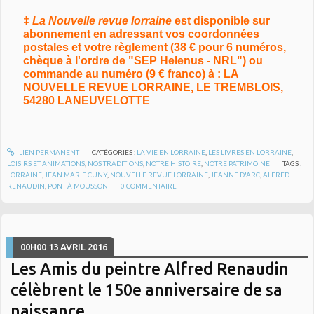
‡
La Nouvelle revue lorraine
est disponible sur
abonnement en adressant vos coordonnées
postales et votre règlement (38 € pour 6 numéros,
chèque à l'ordre de "SEP Helenus - NRL") ou
commande au numéro (9 € franco) à : LA
NOUVELLE REVUE LORRAINE, LE TREMBLOIS,
54280 LANEUVELOTTE
LIEN PERMANENT
CATÉGORIES :
LA VIE EN LORRAINE
,
LES LIVRES EN LORRAINE
,
LOISIRS ET ANIMATIONS
,
NOS TRADITIONS
,
NOTRE HISTOIRE
,
NOTRE PATRIMOINE
TAGS :
LORRAINE
,
JEAN MARIE CUNY
,
NOUVELLE REVUE LORRAINE
,
JEANNE D'ARC
,
ALFRED
RENAUDIN
,
PONT À MOUSSON
0
COMMENTAIRE
00H00
13
AVRIL 2016
Les Amis du peintre Alfred Renaudin
célèbrent le 150e anniversaire de sa
naissance