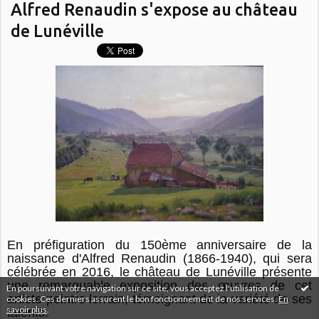
Alfred Renaudin s'expose au château
de Lunéville
En préfiguration du 150ème anniversaire de la
naissance d'Alfred Renaudin (1866-1940), qui sera
célébrée en 2016, le château de Lunéville présente
une remarquable exposition des œuvres de cet
En poursuivant votre navigation sur ce site, vous acceptez l'utilisation de
artiste peintre lorrain, témoignant de la variété de ses
cookies. Ces derniers assurent le bon fonctionnement de nos services.
En
savoir plus
.
talents.