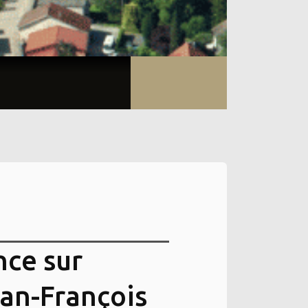
nce sur
an-François