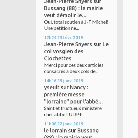
Jean-Pierre Snyers
sur
Bussang (88) : la mairie
veut démolir le...
Oui, total soutien à J-F Michel!
Une pétition ne...
12h24
23
févr. 2019
Jean-Pierre Snyers
sur
Le
col vosgien des
Clochettes
Merci pour ces deux articles
consacrés à deux cols de...
14h16
29
janv. 2019
yseult
sur
Nancy :
première messe
"lorraine" pour l'abbé...
Saint et fructueux ministère
cher abbé ! UDP+
11h08
22
janv. 2019
le lorrain
sur
Bussang
(88) : la mairie veut