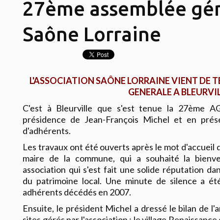
27ème assemblée gén
Saône Lorraine
L'ASSOCIATION SAÔNE LORRAINE VIENT DE T
GENERALE A BLEURVI
C'est à Bleurville que s'est tenue la 27ème A
présidence de Jean-François Michel et en prés
d'adhérents.
Les travaux ont été ouverts après le mot d'accuei
maire de la commune, qui a souhaité la bien
association qui s'est fait une solide réputation da
du patrimoine local. Une minute de silence a 
adhérents décédés en 2007.
Ensuite, le président Michel a dressé le bilan de l
sites gérés par l'association : le village Renaissance