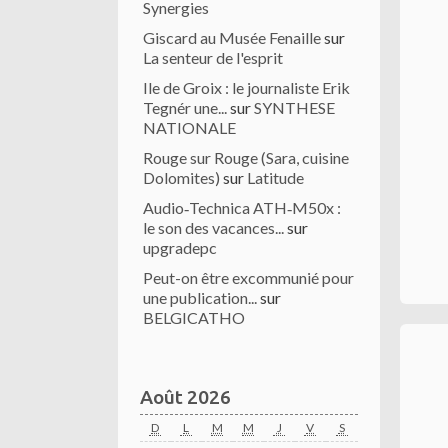
Synergies
Giscard au Musée Fenaille
sur
La senteur de l'esprit
Ile de Groix : le journaliste Erik
Tegnér une...
sur
SYNTHESE
NATIONALE
Rouge sur Rouge (Sara, cuisine
Dolomites)
sur
Latitude
Audio‑Technica ATH‑M50x :
le son des vacances...
sur
upgradepc
Peut-on être excommunié pour
une publication...
sur
BELGICATHO
Août 2026
D
L
M
M
J
V
S