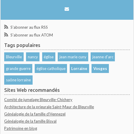
S'abonner au flux RSS
S'abonner au flux ATOM
Tags populaires
Bleurville
nancy
église
jean marie cuny
jeanne d'arc
grande guerre
église catholique
Lorraine
Vosges
saône lorraine
Sites Web recommandés
Comité de jumelage Bleurville-Chichery
Architecture de la prieurale Saint-Maur de Bleurville
Généalogie de la famille d'Hennezel
Généalogie de la famille Bisval
Patrimoine en blog