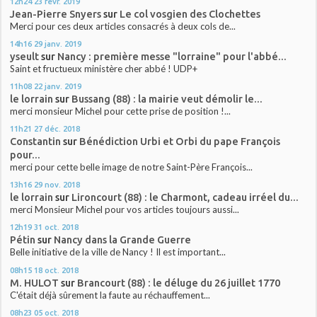
12h24
23
févr. 2019
Jean-Pierre Snyers
sur
Le col vosgien des Clochettes
Merci pour ces deux articles consacrés à deux cols de...
14h16
29
janv. 2019
yseult
sur
Nancy : première messe "lorraine" pour l'abbé...
Saint et fructueux ministère cher abbé ! UDP+
11h08
22
janv. 2019
le lorrain
sur
Bussang (88) : la mairie veut démolir le...
merci monsieur Michel pour cette prise de position !...
11h21
27
déc. 2018
Constantin
sur
Bénédiction Urbi et Orbi du pape François
pour...
merci pour cette belle image de notre Saint-Père François...
13h16
29
nov. 2018
le lorrain
sur
Lironcourt (88) : le Charmont, cadeau irréel du...
merci Monsieur Michel pour vos articles toujours aussi...
12h19
31
oct. 2018
Pétin
sur
Nancy dans la Grande Guerre
Belle initiative de la ville de Nancy ! Il est important...
08h15
18
oct. 2018
M. HULOT
sur
Brancourt (88) : le déluge du 26 juillet 1770
C'était déjà sûrement la faute au réchauffement...
08h23
05
oct. 2018