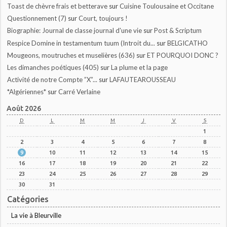
Toast de chèvre frais et betterave
sur
Cuisine Toulousaine et Occitane
Questionnement (7)
sur
Court, toujours !
Biographie: Journal de classe journal d'une vie
sur
Post & Scriptum
Respice Domine in testamentum tuum (Introit du...
sur
BELGICATHO
Mougeons, moutruches et muselières (636)
sur
ET POURQUOI DONC ?
Les dimanches poétiques (405)
sur
La plume et la page
Activité de notre Compte ”X”...
sur
LAFAUTEAROUSSEAU
*Algériennes*
sur
Carré Verlaine
Août 2026
D
L
M
M
J
V
S
1
2
3
4
5
6
7
8
9
10
11
12
13
14
15
16
17
18
19
20
21
22
23
24
25
26
27
28
29
30
31
Catégories
La vie à Bleurville