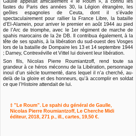
Gaulle appelait amicalement « le Roum », a connu les
fastes du Paris des années 30, la Légion étrangère, les
geôles espagnoles de Ceuta, dont il s’évade
spectaculairement pour rallier la France Libre, la bataille
d’El-Alamein, pour arriver le premier en août 1944 au pied
de l’Arc de triomphe, avec le 1er régiment de marche de
spahis marocains de la 2e DB. Il contribua également, à la
tête de ses spahis, à la libération du sud-ouest des Vosges
lors de la bataille de Dompaire les 13 et 14 septembre 1944
; Darney, Contrexéville et Vittel lui doivent leur libération.
Son fils, Nicolas Pierre Roumiantzoff, rend toute sa
grandeur à ce héros méconnu de la Libération, personnage
inouï d’un siècle tourmenté, dans lequel il n’a cherché, au-
delà de la gloire et des honneurs, qu’à accomplir en soldat
ce que l’Histoire attendait de lui.
‡ "Le Roum". Le spahi du général de Gaulle,
Nicolas Pierre Roumiantzoff, Le Cherche Midi
éditeur, 2018, 271 p., ill., cartes, 19,50 €.