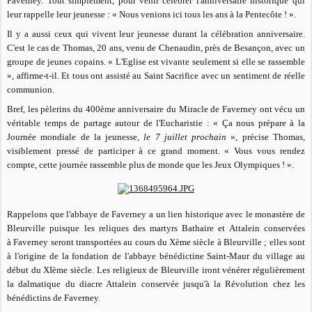
Faverney. Tout simplement, pour venir célébrer l'anniversaire historique qui
leur rappelle leur jeunesse : «
Nous venions ici tous les ans à la Pentecôte ! »
.
Il y a aussi ceux qui vivent leur jeunesse durant la célébration anniversaire.
C'est le cas de Thomas, 20 ans, venu de Chenaudin, près de Besançon, avec un
groupe de jeunes copains. «
L'Eglise est vivante seulement si elle se rassemble
»
, affirme-t-il. Et tous ont assisté au Saint Sacrifice avec un sentiment de réelle
communion.
Bref, les pèlerins du 400ème anniversaire du Miracle de Faverney ont vécu un
véritable temps de partage autour de l'Eucharistie : « Ça nous prépare à la
Journée mondiale de la jeunesse,
le 7 juillet prochain
», précise Thomas,
visiblement pressé de participer à ce grand moment. «
Vous vous rendez
compte, cette journée rassemble plus de monde que les Jeux Olympiques ! ».
Rappelons que l'abbaye de Faverney a un lien historique avec le monastère de
Bleurville puisque les reliques des martyrs Bathaire et Attalein conservées
à Faverney seront transportées au cours du Xème siècle à Bleurville ; elles sont
à l'origine de la fondation de l'abbaye bénédictine Saint-Maur du village au
début du XIème siècle. Les religieux de Bleurville iront vénérer régulièrement
la dalmatique du diacre Attalein conservée jusqu'à la Révolution chez les
bénédictins de Faverney.