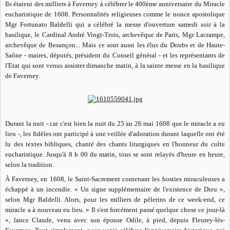
Ils étaient des milliers à Faverney à célébrer le 400ème anniversaire du Miracle
eucharistique de 1608. Personnalités religieuses comme le nonce apostolique
Mgr Fortunato Baldelli qui a célébré la messe d'ouverture samedi soir à la
basilique, le Cardinal André Vingt-Trois, archevêque de Paris, Mgr Lacrampe,
archevêque de Besançon... Mais ce sont aussi les élus du Doubs et de Haute-
Saône - maires, députés, président du Conseil général - et les représentants de
l'Etat qui sont venus assister dimanche matin, à la sainte messe en la basilique
de Faverney.
Durant la nuit - car c'est bien la nuit du 25 au 26 mai 1608 que le miracle a eu
lieu -, les fidèles ont participé à une veillée d'adoration durant laquelle ont été
lu des textes bibliques, chanté des chants liturgiques en l'honneur du culte
eucharistique. Jusqu'à 8 h 00 du matin, tous se sont relayés d'heure en heure,
selon la tradition.
À Faverney, en 1608, le Saint-Sacrement contenant les hosties miraculeuses a
échappé à un incendie. «
Un signe supplémentaire de l'existence de Dieu
»,
selon Mgr Baldelli. Alors, pour les milliers de pèlerins de ce week-end, ce
miracle a à nouveau eu lieu.
«
Il s'est forcément passé quelque chose ce jour-là
»
, lance Claude, venu avec son épouse Odile, à pied, depuis Fleurey-lès-