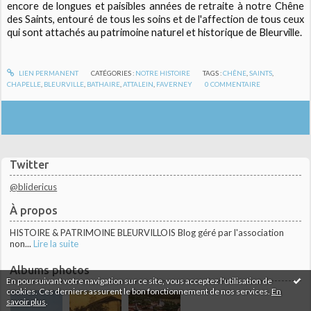
encore de longues et paisibles années de retraite à notre Chêne
des Saints, entouré de tous les soins et de l'affection de tous ceux
qui sont attachés au patrimoine naturel et historique de Bleurville.
LIEN PERMANENT
CATÉGORIES :
NOTRE HISTOIRE
TAGS :
CHÊNE
,
SAINTS
,
CHAPELLE
,
BLEURVILLE
,
BATHAIRE
,
ATTALEIN
,
FAVERNEY
0
COMMENTAIRE
Twitter
@blidericus
À propos
HISTOIRE & PATRIMOINE BLEURVILLOIS Blog géré par l'association
non...
Lire la suite
Albums photos
En poursuivant votre navigation sur ce site, vous acceptez l'utilisation de
cookies. Ces derniers assurent le bon fonctionnement de nos services.
En
savoir plus
.