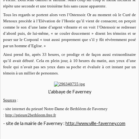
répète une seconde et une troisième fois sans cause apparente.
Tous les regards se portent alors vers l’Ostensoir. Or au moment où le Curé de
Menoux procède à l’Elévation de l’Hostie qu’il vient de consacrer, on perçoit
comme le son d’une lame d’argent vibrante et on voit l’Ostensoir se redresser
d’abord puis, de lui-même, « se couler doucement » disent les témoins et se
poser sur le Corporal « tout aussi proprement que s’il y fût révèremment posé
par un homme d’Eglise. »
Ainsi prend fin, après 33 heures, ce prodige et de façon aussi extraordinaire
qu’il avait débuté. Cela en plein jour, à 10 heures du matin, aux yeux d’une
foule qui n’avait pas ses yeux dans sa poche et évaluée à cet instant par un
témoin à un millier de personnes.
L'abbaye de Faverney
Sources
:
- site internet du prieuré Notre-Dame de Bethléem de Faverney
:
http://prieure2bethleem.free.fr
- site de la mairie de Faverney :
http://www.ville-faverney.com