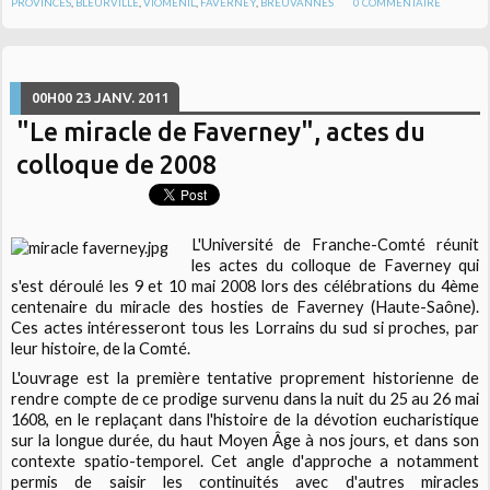
PROVINCES
,
BLEURVILLE
,
VIOMÉNIL
,
FAVERNEY
,
BREUVANNES
0
COMMENTAIRE
00H00
23
JANV. 2011
"Le miracle de Faverney", actes du
colloque de 2008
L'Université de Franche-Comté réunit
les actes du colloque de Faverney qui
s'est déroulé les 9 et 10 mai 2008 lors des célébrations du 4ème
centenaire du miracle des hosties de Faverney (Haute-Saône).
Ces actes intéresseront tous les Lorrains du sud si proches, par
leur histoire, de la Comté.
L'ouvrage est la première tentative proprement historienne de
rendre compte de ce prodige survenu dans la nuit du 25 au 26 mai
1608, en le replaçant dans l'histoire de la dévotion eucharistique
sur la longue durée, du haut Moyen Âge à nos jours, et dans son
contexte spatio-temporel. Cet angle d'approche a notamment
permis de saisir les continuités avec d'autres miracles