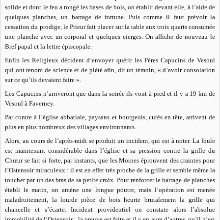
solide et dont le feu a rongé les bases de bois, on établit devant elle, à l’aide de
quelques planches, un barrage de fortune. Puis comme il faut prévoir la
cessation du prodige, le Prieur fait placer sur la table aux trois quarts consumée
une planche avec un corporal et quelques cierges. On affiche de nouveau le
Bref papal et la lettre épiscopale.
Enfin les Religieux décident d’envoyer quérir les Pères Capucins de Vesoul
qui ont renom de science et de piété afin, dit un témoin, « d’avoir consolation
sur ce qu’ils devaient faire ».
Les Capucins n’arriveront que dans la soirée ils vont à pied et il y a 19 km de
Vesoul à Faverney.
Par contre à l’église abbatiale, paysans et bourgeois, curés en tête, arrivent de
plus en plus nombreux des villages environnants.
Alors, au cours de l’après-midi se produit un incident, qui est à noter. La foule
est maintenant considérable dans l’église et sa pression contre la grille du
Chœur se fait si forte, par instants, que les Moines éprouvent des craintes pour
l’Ostensoir miraculeux : il est en effet très proche de la grille et semble même la
toucher par un des bras de sa petite croix. Pour renforcer le barrage de planches
établi le matin, on amène une longue poutre, mais l’opération est menée
maladroitement, la lourde pièce de bois heurte brutalement la grille qui
chancelle et s’écarte. Incident providentiel on constate alors l’absolue
immobilité de l’Ostensoir ; la preuve est faite et il y en aura d’autres, qu’il n’est