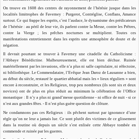
On trouve en 1608 des centres de rayonnement de l’hérésie jusque dans les
localités limitrophes de Faverney : Purgerot, Contréglise, Conflans, Amance
surtout. Ce qui frappe les esprits, c’est l’audace, le dynamisme des prédicateurs
de l’hérésie : au péril de leur vie, ils parlent contre la Messe, contre les Prêtres,
contre la Vierge ; les prêches nocturnes se multiplient. Toutes ces
manifestations entretiennent dans les esprits une atmosphère de doute et de
négation.
Il devrait pourtant se trouver à Faverney une citadelle du Catholicisme :
l’Abbaye Bénédictine. Malheureusement, elle est bien déchue. Ruinée
matériellement par les invasions, elle n’a plus ni salle capitulaire, ni réfectoire,
ni bibliothèque. Le Commendataire, l’Evêque Jean Daroz de Lausanne a bien,
au début du siècle, restauré le quartier abbatial mais les « lieux réguliers » sont
encore à reconstruire, et les Religieux, trop peu nombreux (ils sont six et deux
novices) ont de plus en plus réduit au minimum la célébration de l’Office
monastique : Il n’y a plus ni grand’messe quotidienne - ni office de nuit - si ce
n’est aux grandes fêtes. - Il n’est plus guère question de clôture.
Ne condamnons pas ces Religieux : ils pêchent surtout par ignorance d’une
règle qu’on ne leur a jamais lue. Ce sont plutôt des victimes de ce glissement
dans la routine où depuis un siècle s’est enlisée cette Abbaye tombée en
commende et ruinée par les guerres.