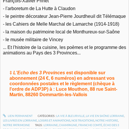
François-Xavier Prinet
- l'arboretum de La Hutte à Claudon
- le peintre décorateur Jean-Pierre Jourdheuil dit Télémaque
- les Cahiers de Melle Marchal de Lamarche (1914-1918)
- la maison du patrimoine local de Monthureux-sur-Saône
- le musée militaire de Vincey
... Et l'histoire de la cuisine, les poèmes et le programme des
animations au Pays des 3 Provinces...
‡
L'Echo des 3 Provinces
est disponible sur
abonnement (24 €, 6 numéros) en adressant vos
coordonnées postales et le règlement (chèque à
l'ordre de ADP3P) à : Luce Mouthon, 88 rue Saint-
Martin, 88260 Dommartin-les-Vallois
LIEN PERMANENT
CATÉGORIES :
LA VIE À BLEURVILLE
,
LA VIE EN SAÔNE LORRAINE
,
LES LIVRES EN LORRAINE
,
LOISIRS ET ANIMATIONS
,
NOS TRADITIONS
,
NOTRE HISTOIRE
,
NOTRE PATRIMOINE
TAGS :
LORRAINE
,
CHAMPAGNE
,
FRANCHE COMTÉ
,
ÉCHO DES 3