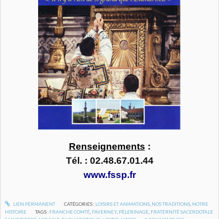
Renseignements
:
Tél. : 02.48.67.01.44
www.fssp.fr
LIEN PERMANENT
CATÉGORIES :
LOISIRS ET ANIMATIONS
,
NOS TRADITIONS
,
NOTRE
HISTOIRE
TAGS :
FRANCHE COMTÉ
,
FAVERNEY
,
PÈLERINAGE
,
FRATERNITÉ SACERDOTALE