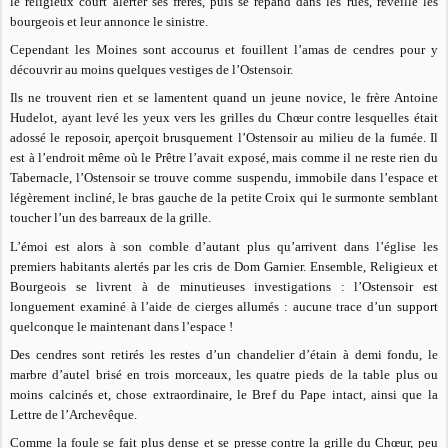
le religieux court alerter ses frères, puis se répand dans les rues, réveille les
bourgeois et leur annonce le sinistre.
Cependant les Moines sont accourus et fouillent l’amas de cendres pour y
découvrir au moins quelques vestiges de l’Ostensoir.
Ils ne trouvent rien et se lamentent quand un jeune novice, le frère Antoine
Hudelot, ayant levé les yeux vers les grilles du Chœur contre lesquelles était
adossé le reposoir, aperçoit brusquement l’Ostensoir au milieu de la fumée. Il
est à l’endroit même où le Prêtre l’avait exposé, mais comme il ne reste rien du
Tabernacle, l’Ostensoir se trouve comme suspendu, immobile dans l’espace et
légèrement incliné, le bras gauche de la petite Croix qui le surmonte semblant
toucher l’un des barreaux de la grille.
L’émoi est alors à son comble d’autant plus qu’arrivent dans l’église les
premiers habitants alertés par les cris de Dom Garnier. Ensemble, Religieux et
Bourgeois se livrent à de minutieuses investigations : l’Ostensoir est
longuement examiné à l’aide de cierges allumés : aucune trace d’un support
quelconque le maintenant dans l’espace !
Des cendres sont retirés les restes d’un chandelier d’étain à demi fondu, le
marbre d’autel brisé en trois morceaux, les quatre pieds de la table plus ou
moins calcinés et, chose extraordinaire, le Bref du Pape intact, ainsi que la
Lettre de l’Archevêque.
Comme la foule se fait plus dense et se presse contre la grille du Chœur, peu