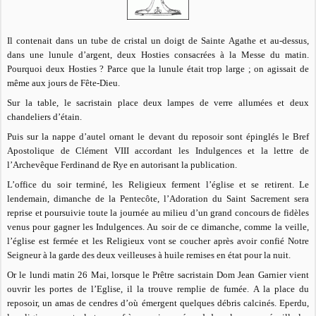
Il contenait dans un tube de cristal un doigt de Sainte Agathe et au-dessus,
dans une lunule d’argent, deux Hosties consacrées à la Messe du matin.
Pourquoi deux Hosties ? Parce que la lunule était trop large ; on agissait de
même aux jours de Fête-Dieu.
Sur la table, le sacristain place deux lampes de verre allumées et deux
chandeliers d’étain.
Puis sur la nappe d’autel ornant le devant du reposoir sont épinglés le Bref
Apostolique de Clément VIII accordant les Indulgences et la lettre de
l’Archevêque Ferdinand de Rye en autorisant la publication.
L’office du soir terminé, les Religieux ferment l’église et se retirent. Le
lendemain, dimanche de la Pentecôte, l’Adoration du Saint Sacrement sera
reprise et poursuivie toute la journée au milieu d’un grand concours de fidèles
venus pour gagner les Indulgences. Au soir de ce dimanche, comme la veille,
l’église est fermée et les Religieux vont se coucher après avoir confié Notre
Seigneur à la garde des deux veilleuses à huile remises en état pour la nuit.
Or le lundi matin 26 Mai, lorsque le Prêtre sacristain Dom Jean Garnier vient
ouvrir les portes de l’Eglise, il la trouve remplie de fumée. A la place du
reposoir, un amas de cendres d’où émergent quelques débris calcinés. Eperdu,