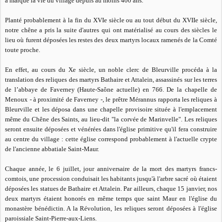
a marqué la vie du village depuis au moins 400 ans.
Planté probablement à la fin du XVIe siècle ou au tout début du XVIIe siècle,
notre chêne a pris la suite d'autres qui ont matérialisé au cours des siècles le
lieu où furent déposées les restes des deux martyrs locaux ramenés de la Comté
toute proche.
En effet, au cours du Xe siècle, un noble clerc de Bleurville procéda à la
translation des reliques des martyrs Bathaire et Attalein, assassinés sur les terres
de l’abbaye de Faverney (Haute-Saône actuelle) en 766. De la chapelle de
Menoux - à proximité de Faverney -, le prêtre Mérannus rapporta les reliques à
Bleurville et les déposa dans une chapelle provisoire située à l'emplacement
même du
Chêne des Saints
, au lieu-dit "la corvée de Marinvelle". Les reliques
seront ensuite déposées et vénérées dans l'église primitive qu'il fera construire
au centre du village : cette église correspond probablement à l'actuelle crypte
de l'ancienne abbatiale Saint-Maur.
Chaque année, le 6 juillet, jour anniversaire de la mort des martyrs francs-
comtois, une procession conduisait les habitants jusqu'à l'arbre sacré où étaient
déposées les statues de Bathaire et Attalein. Par ailleurs, chaque 15 janvier, nos
deux martyrs étaient honorés en même temps que saint Maur en l'église du
monastère bénédictin. A la Révolution, les reliques seront déposées à l'église
paroissiale Saint-Pierre-aux-Liens.