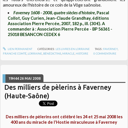
amoureux de l'histoire de ce coin de la Vôge saônoise.
Faverney 1608 - 2008, quatre siècles d'histoire
, Pascal
Collot, Guy Curien, Jean-Claude Grandhay, éditions
Association Pierre Percée, 2007, 182 p., ill. (30 €). A
commander à : Association Pierre Percée - BP 56361 -
25018 BESANCON CEDEX 6
LIEN PERMANENT
CATÉGORIES :
LES LIVRES EN LORRAINE
TAGS :
FAVERNEY
,
FRANCHE COMTÉ
,
LORRAINE
,
BÉNÉDICTINS
,
MIRACLE
,
HISTOIRE
0
COMMENTAIRE
19H44
26
MAI 2008
Des milliers de pèlerins à Faverney
(Haute-Saône)
Des milliers de pèlerins ont célébré les 24 et 25 mai 2008 les
400 ans du miracle de l'Hostie miraculeuse à Faverney