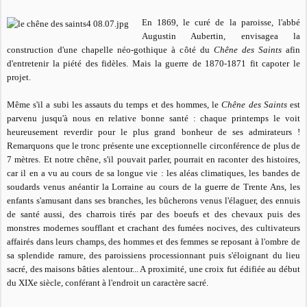
En 1869, le curé de la paroisse, l'abbé
Augustin Aubertin, envisagea la
construction d'une chapelle néo-gothique à côté du
Chêne des Saints
afin
d'entretenir la piété des fidèles. Mais la guerre de 1870-1871 fit capoter le
projet.
Même s'il a subi les assauts du temps et des hommes, le
Chêne des Saints
est
parvenu jusqu'à nous en relative bonne santé : chaque printemps le voit
heureusement reverdir pour le plus grand bonheur de ses admirateurs !
Remarquons que le tronc présente une exceptionnelle circonférence de plus de
7 mètres. Et notre chêne, s'il pouvait parler, pourrait en raconter des histoires,
car il en a vu au cours de sa longue vie : les aléas climatiques, les bandes de
soudards venus anéantir la Lorraine au cours de la guerre de Trente Ans, les
enfants s'amusant dans ses branches, les bûcherons venus l'élaguer, des ennuis
de santé aussi, des charrois tirés par des boeufs et des chevaux puis des
monstres modernes soufflant et crachant des fumées nocives, des cultivateurs
affairés dans leurs champs, des hommes et des femmes se reposant à l'ombre de
sa splendide ramure, des paroissiens processionnant puis s'éloignant du lieu
sacré, des maisons bâties alentour... A proximité, une croix fut édifiée au début
du XIXe siècle, conférant à l'endroit un caractère sacré.