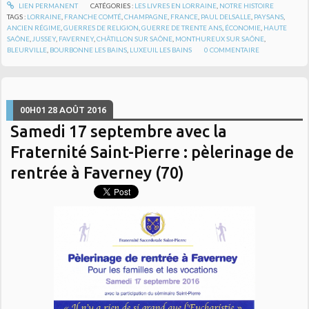
LIEN PERMANENT
CATÉGORIES :
LES LIVRES EN LORRAINE
,
NOTRE HISTOIRE
TAGS :
LORRAINE
,
FRANCHE COMTÉ
,
CHAMPAGNE
,
FRANCE
,
PAUL DELSALLE
,
PAYSANS
,
ANCIEN RÉGIME
,
GUERRES DE RELIGION
,
GUERRE DE TRENTE ANS
,
ÉCONOMIE
,
HAUTE
SAÔNE
,
JUSSEY
,
FAVERNEY
,
CHÂTILLON SUR SAÔNE
,
MONTHUREUX SUR SAÔNE
,
BLEURVILLE
,
BOURBONNE LES BAINS
,
LUXEUIL LES BAINS
0
COMMENTAIRE
00H01
28
AOÛT 2016
Samedi 17 septembre avec la
Fraternité Saint-Pierre : pèlerinage de
rentrée à Faverney (70)