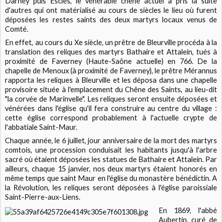
Darney puis Escles, le vénérable chêne actuel a pris la suite
d'autres qui ont matérialisé au cours de siècles le lieu où furent
déposées les restes saints des deux martyrs locaux venus de
Comté.
En effet, au cours du Xe siècle, un prêtre de Bleurville procéda à la
translation des reliques des martyrs Bathaire et Attalein, tués à
proximité de Faverney (Haute-Saône actuelle) en 766. De la
chapelle de Menoux (à proximité de Faverney), le prêtre Mérannus
rapporta les reliques à Bleurville et les déposa dans une chapelle
provisoire située à l'emplacement du Chêne des Saints, au lieu-dit
"la corvée de Marinvelle". Les reliques seront ensuite déposées et
vénérées dans l'église qu'il fera construire au centre du village :
cette église correspond probablement à l'actuelle crypte de
l'abbatiale Saint-Maur.
Chaque année, le 6 juillet, jour anniversaire de la mort des martyrs
comtois, une procession conduisait les habitants jusqu'à l'arbre
sacré où étaient déposées les statues de Bathaire et Attalein. Par
ailleurs, chaque 15 janvier, nos deux martyrs étaient honorés en
même temps que saint Maur en l'église du monastère bénédictin. A
la Révolution, les reliques seront déposées à l'église paroissiale
Saint-Pierre-aux-Liens.
En 1869, l'abbé
Aubertin, curé de