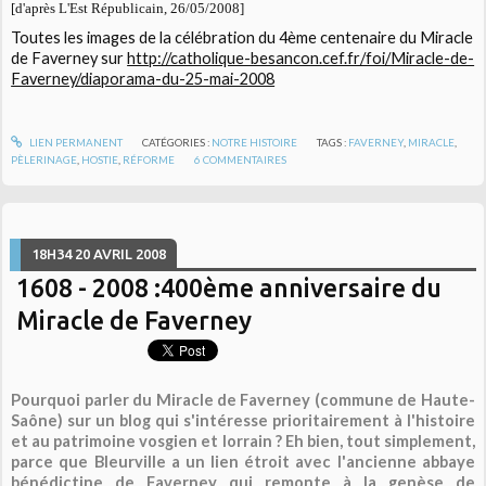
[d'après L'Est Républicain, 26/05/2008]
Toutes les images de la célébration du 4ème centenaire du Miracle
de Faverney sur
http://catholique-besancon.cef.fr/foi/Miracle-de-
Faverney/diaporama-du-25-mai-2008
LIEN PERMANENT
CATÉGORIES :
NOTRE HISTOIRE
TAGS :
FAVERNEY
,
MIRACLE
,
PÈLERINAGE
,
HOSTIE
,
RÉFORME
6
COMMENTAIRES
18H34
20
AVRIL 2008
1608 - 2008 :400ème anniversaire du
Miracle de Faverney
Pourquoi parler du Miracle de Faverney (commune de Haute-
Saône) sur un blog qui s'intéresse prioritairement à l'histoire
et au patrimoine vosgien et lorrain ? Eh bien, tout simplement,
parce que Bleurville a un lien étroit avec l'ancienne abbaye
bénédictine de Faverney qui remonte à la genèse de