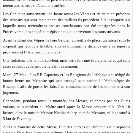
retenu aux barreaux d’aucune manière.
Les Capucins surviennent une heure avant les Vêpres et de suite en présence
des témoins qui sont maintenant des milliers ils procèdent à leur enquête sur
laquelle nous reviendrons car ses conclusions ont été consignées dans le
Procès-verbal des enquêteurs épiscopaux qui arriveront les jours suivants.
Avant le chant des Vêpres, le Père Gardien conseille de placer un missel sous le
corporal qui recouvre la table, afin de diminuer la distance entre ce reposoir
provisoire et l’Ostensoir miraculeux.
Une troisième fois la nuit survient, mais cette fois une foule priante et qui sans
cesse se renouvelle entoure le Saint Sacrement.
Mardi 27 Mai. - Les P.P. Capucins et les Religieux de l’Abbaye ont rédigé de
bonne heure un Mémoire qui sera envoyé sans tarder à l’Archevêque de
Besançon afin de porter les faits à sa connaissance et de les soumettre à son
jugement.
Cependant, pendant toute la matinée, des Messes, célébrées par des Curés
voisins, se succèdent au Maître-autel après la Messe conventuelle. Vers 10
heures, c’est le tour de Messire Nicolas Aubry, curé de Menoux, village situé à
5 km de Faverney.
Après le Sanctus de cette Messe, l’un des cierges qui brûlent sur le reposoir
s’éteint. Dom Jean Garnier le rallume. Mais coup sur coup le même incident se