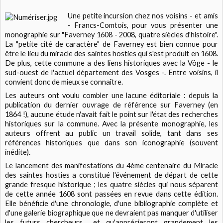
Une petite incursion chez nos voisins - et amis
- Francs-Comtois, pour vous présenter une
monographie sur "Faverney 1608 - 2008, quatre siècles d'histoire".
La "petite cité de caractère" de Faverney est bien connue pour
être le lieu du miracle des saintes hosties qui s'est produit en 1608.
De plus, cette commune a des liens historiques avec la Vôge - le
sud-ouest de l'actuel département des Vosges -. Entre voisins, il
convient donc de mieux se connaître.
Les auteurs ont voulu combler une lacune éditoriale : depuis la
publication du dernier ouvrage de référence sur Faverney (en
1864 !), aucune étude n'avait fait le point sur l'état des recherches
historiques sur la commune. Avec la présente monographie, les
auteurs offrent au public un travail solide, tant dans ses
références historiques que dans son iconographie (souvent
inédite).
Le lancement des manifestations du 4ème centenaire du Miracle
des saintes hosties a constitué l'événement de départ de cette
grande fresque historique ; les quatre siècles qui nous séparent
de cette année 1608 sont passées en revue dans cette édition.
Elle bénéficie d'une chronologie, d'une bibliographie complète et
d'une galerie biographique que ne devraient pas manquer d'utiliser
les futurs chercheurs... et qu'apprécieront grandement les