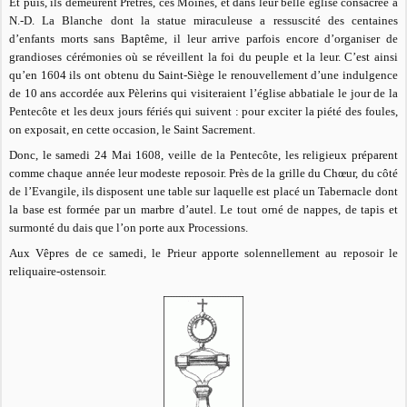
Et puis, ils demeurent Prêtres, ces Moines, et dans leur belle église consacrée à
N.-D. La Blanche dont la statue miraculeuse a ressuscité des centaines
d’enfants morts sans Baptême, il leur arrive parfois encore d’organiser de
grandioses cérémonies où se réveillent la foi du peuple et la leur. C’est ainsi
qu’en 1604 ils ont obtenu du Saint-Siège le renouvellement d’une indulgence
de 10 ans accordée aux Pèlerins qui visiteraient l’église abbatiale le jour de la
Pentecôte et les deux jours fériés qui suivent : pour exciter la piété des foules,
on exposait, en cette occasion, le Saint Sacrement.
Donc, le samedi 24 Mai 1608, veille de la Pentecôte, les religieux préparent
comme chaque année leur modeste reposoir. Près de la grille du Chœur, du côté
de l’Evangile, ils disposent une table sur laquelle est placé un Tabernacle dont
la base est formée par un marbre d’autel. Le tout orné de nappes, de tapis et
surmonté du dais que l’on porte aux Processions.
Aux Vêpres de ce samedi, le Prieur apporte solennellement au reposoir le
reliquaire-ostensoir.