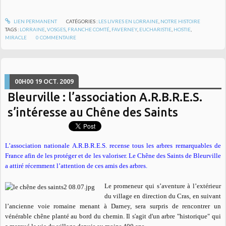
LIEN PERMANENT
CATÉGORIES :
LES LIVRES EN LORRAINE
,
NOTRE HISTOIRE
TAGS :
LORRAINE
,
VOSGES
,
FRANCHE COMTÉ
,
FAVERNEY
,
EUCHARISTIE
,
HOSTIE
,
MIRACLE
0
COMMENTAIRE
00H00
19
OCT. 2009
Bleurville : l’association A.R.B.R.E.S.
s’intéresse au Chêne des Saints
L’association nationale A.R.B.R.E.S. recense tous les arbres remarquables de
France afin de les protéger et de les valoriser. Le
Chêne des Saints
de Bleurville
a attiré récemment l’attention de ces amis des arbres.
Le promeneur qui s’aventure à l’extérieur
du village en direction du Cras, en suivant
l’ancienne voie romaine menant à Darney, sera surpris de rencontrer un
vénérable chêne planté au bord du chemin. Il s'agit d'un arbre "historique" qui