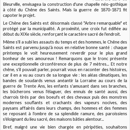
Bleurville, envisagea la construction d'une chapelle néo-gothique
à côté du Chêne des Saints. Mais la guerre de 1870-1871 fit
capoter le projet.
Le Chêne des Saints est désormais classé "Arbre remarquable" et
protégé par la municipalité. A proximité, une croix fut édifiée au
début du XIXe siècle, renforçant le caractère sacré de l'endroit.
Même s'il a subi les assauts du temps et des hommes, le Chêne des
Saints est parvenu jusqu'à nous en relative bonne santé : chaque
printemps le voit heureusement reverdir pour le plus grand
bonheur de ses amoureux ! Remarquons que le tronc présente
une exceptionnelle circonférence de plus de 7 mètres... Et notre
chêne, s'il pouvait parler, pourrait vous en raconter des histoires,
car il en a vu au cours de sa longue vie : les aléas climatiques, les
bandes de soudards venus anéantir la Lorraine au cours de la
guerre de Trente Ans, les enfants s'amusant dans ses branches,
les bûcherons venus l'élaguer, des ennuis de santé aussi, des
charrois tirés par des boeufs et des chevaux puis des monstres
modernes souflants et crachants des vapeurs nocives, des
paysans affairés dans leurs champs, des hommes et des femmes
se reposant à l'ombre de sa splendide ramure, des paroissiens
s'éloignant du lieu sacré, des maisons bâties alentour...
Bref, malgré une vie bien chargée en péripéties, souhaitons