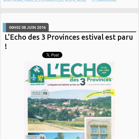
SAINT PIERRE
,
MIRACLE
,
EUCHARISTIQUE
,
HOSTIE
,
MESSE
0
COMMENTAIRE
00H02
08
JUIN 2016
L'Echo des 3 Provinces estival est paru
!