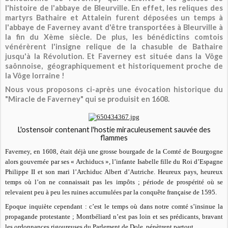
l'histoire de l'abbaye de Bleurville. En effet, les reliques des
martyrs Bathaire et Attalein furent déposées un temps à
l'abbaye de Faverney avant d'être transportées à Bleurville à
la fin du Xème siècle. De plus, les bénédictins comtois
vénérèrent l'insigne relique de la chasuble de Bathaire
jusqu'à la Révolution. Et Faverney est située dans la Vôge
saônnoise, géographiquement et historiquement proche de
la Vôge lorraine !
Nous vous proposons ci-après une évocation historique du
"Miracle de Faverney" qui se produisit en 1608.
L'ostensoir contenant l'hostie miraculeusement sauvée des
flammes
Faverney, en 1608, était déjà une grosse bourgade de la Comté de Bourgogne
alors gouvernée par ses « Archiducs », l’infante Isabelle fille du Roi d’Espagne
Philippe II et son mari l’Archiduc Albert d’Autriche. Heureux pays, heureux
temps où l’on ne connaissait pas les impôts ; période de prospérité où se
relevaient peu à peu les ruines accumulées par la conquête française de 1595.
Epoque inquiète cependant : c’est le temps où dans notre comté s’insinue la
propagande protestante ; Montbéliard n’est pas loin et ses prédicants, bravant
les ordonnances rigoureuses du Parlement de Dole, pénètrent partout.