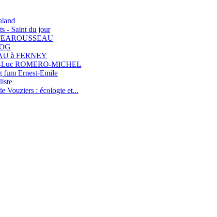
aland
ts - Saint du jour
TEAROUSSEAU
BLOG
AU à FERNEY
ean-Luc ROMERO-MICHEL
og fum Ernest-Emile
liste
Vouziers : écologie et...