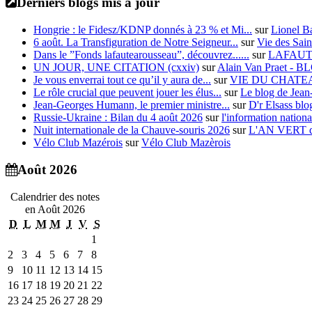
Derniers blogs mis à jour
Hongrie : le Fidesz/KDNP donnés à 23 % et Mi...
sur
Lionel B
6 août. La Transfiguration de Notre Seigneur...
sur
Vie des Sain
Dans le ”Fonds lafautearousseau”, découvrez......
sur
LAFAU
UN JOUR, UNE CITATION (cxxiv)
sur
Alain Van Praet - 
Je vous enverrai tout ce qu’il y aura de...
sur
VIE DU CHATE
Le rôle crucial que peuvent jouer les élus...
sur
Le blog de J
Jean-Georges Humann, le premier ministre...
sur
D'r Elsass bl
Russie-Ukraine : Bilan du 4 août 2026
sur
l'information nationa
Nuit internationale de la Chauve-souris 2026
sur
L'AN VERT de 
Vélo Club Mazérois
sur
Vélo Club Mazèrois
Août 2026
Calendrier des notes
en Août 2026
D
L
M
M
J
V
S
1
2
3
4
5
6
7
8
9
10
11
12
13
14
15
16
17
18
19
20
21
22
23
24
25
26
27
28
29