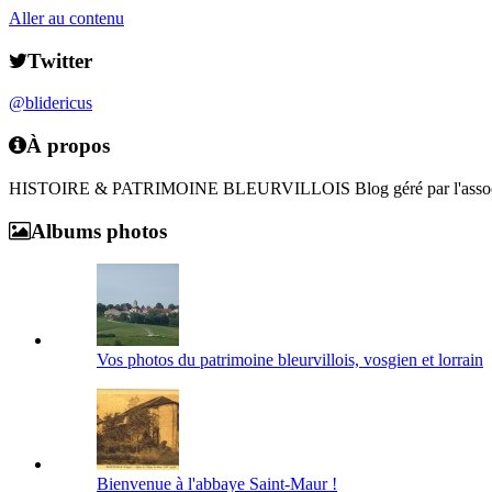
Aller au contenu
Twitter
@blidericus
À propos
HISTOIRE & PATRIMOINE BLEURVILLOIS Blog géré par l'associa
Albums photos
Vos photos du patrimoine bleurvillois, vosgien et lorrain
Bienvenue à l'abbaye Saint-Maur !