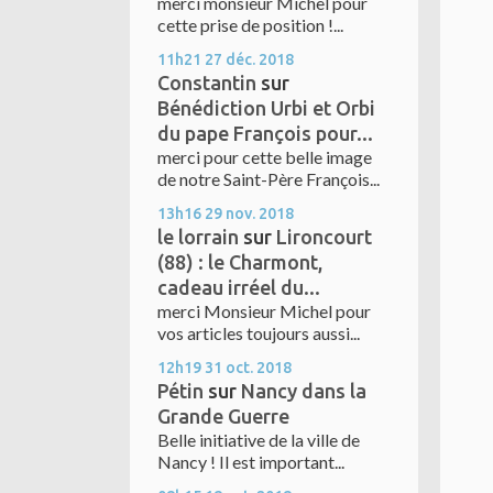
merci monsieur Michel pour
cette prise de position !...
11h21
27
déc. 2018
Constantin
sur
Bénédiction Urbi et Orbi
du pape François pour...
merci pour cette belle image
de notre Saint-Père François...
13h16
29
nov. 2018
le lorrain
sur
Lironcourt
(88) : le Charmont,
cadeau irréel du...
merci Monsieur Michel pour
vos articles toujours aussi...
12h19
31
oct. 2018
Pétin
sur
Nancy dans la
Grande Guerre
Belle initiative de la ville de
Nancy ! Il est important...