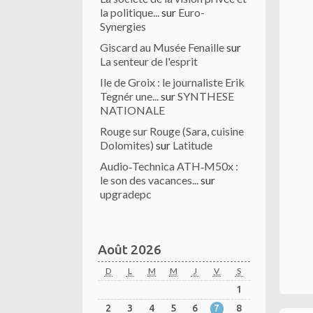
la politique...
sur
Euro-
Synergies
Giscard au Musée Fenaille
sur
La senteur de l'esprit
Ile de Groix : le journaliste Erik
Tegnér une...
sur
SYNTHESE
NATIONALE
Rouge sur Rouge (Sara, cuisine
Dolomites)
sur
Latitude
Audio‑Technica ATH‑M50x :
le son des vacances...
sur
upgradepc
Août 2026
D
L
M
M
J
V
S
1
2
3
4
5
6
7
8