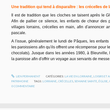
Une tradition qui tend à disparaître : les crécelles de
Il est de tradition que les cloches se taisent après le
Gl
Afin de pallier ce silence, les enfants de chœur des 
villages lorrains, crécelles en main, afin d'annoncer an
pascale.
A l'issue, généralement le lundi de Pâques, les enfants f
les paroissiens afin qu'ils offrent une récompense pour l
chocolats). Jusque dans les années 1980, à Bleurville, l
la paroisse afin d'offrir un voyage aux servants de messe
LIEN PERMANENT
CATÉGORIES :
LA VIE EN LORRAINE
,
LOISIRS ET
PATRIMOINE
TAGS :
LORRAINE
,
CRÉCELLES
,
SEMAINE SAINTE
,
ÉGLISE
,
0
COMMENTAIRE