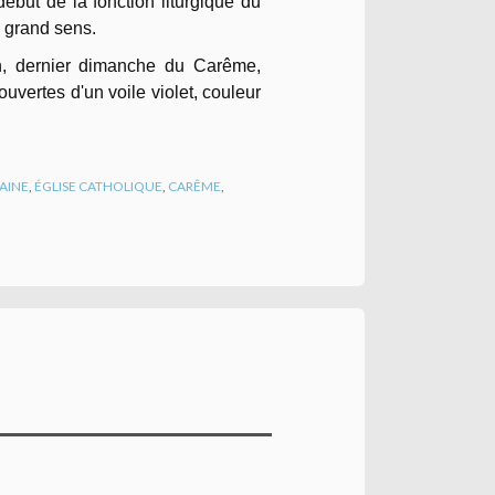
ébut de la fonction liturgique du
s grand sens.
n, dernier dimanche du Carême,
uvertes d'un voile violet, couleur
AINE
,
ÉGLISE CATHOLIQUE
,
CARÊME
,