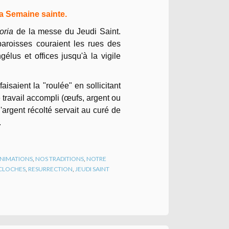
 la Semaine sainte.
oria
de la messe du Jeudi Saint.
paroisses couraient les rues des
gélus et offices jusqu'à la vigile
aisaient la "roulée" en sollicitant
e travail accompli (œufs, argent ou
'argent récolté servait au curé de
.
 ANIMATIONS
,
NOS TRADITIONS
,
NOTRE
CLOCHES
,
RESURRECTION
,
JEUDI SAINT