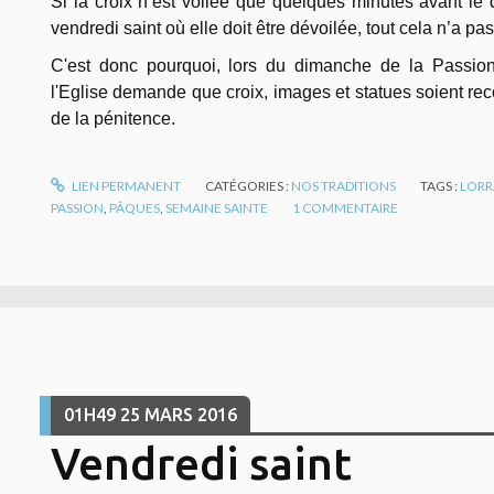
Si la croix n’est voilée que quelques minutes avant le d
vendredi saint où elle doit être dévoilée, tout cela n’a pa
C'est donc pourquoi, lors du dimanche de la Passio
l'Eglise demande que croix, images et statues soient reco
de la pénitence.
LIEN PERMANENT
CATÉGORIES :
NOS TRADITIONS
TAGS :
LORR
PASSION
,
PÂQUES
,
SEMAINE SAINTE
1
COMMENTAIRE
01H49
25
MARS 2016
Vendredi saint