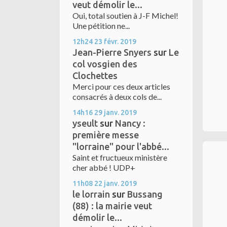
veut démolir le...
Oui, total soutien à J-F Michel!
Une pétition ne...
12h24
23
févr. 2019
Jean-Pierre Snyers
sur
Le
col vosgien des
Clochettes
Merci pour ces deux articles
consacrés à deux cols de...
14h16
29
janv. 2019
yseult
sur
Nancy :
première messe
"lorraine" pour l'abbé...
Saint et fructueux ministère
cher abbé ! UDP+
11h08
22
janv. 2019
le lorrain
sur
Bussang
(88) : la mairie veut
démolir le...