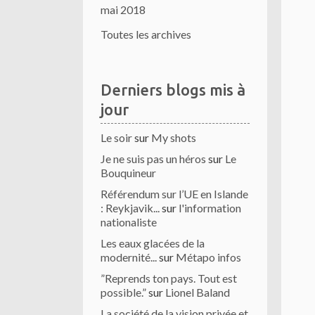
mai 2018
Toutes les archives
Derniers blogs mis à
jour
Le soir
sur
My shots
Je ne suis pas un héros
sur
Le
Bouquineur
Référendum sur l’UE en Islande
: Reykjavik...
sur
l'information
nationaliste
Les eaux glacées de la
modernité...
sur
Métapo infos
”Reprends ton pays. Tout est
possible.”
sur
Lionel Baland
La société de la vision privée et