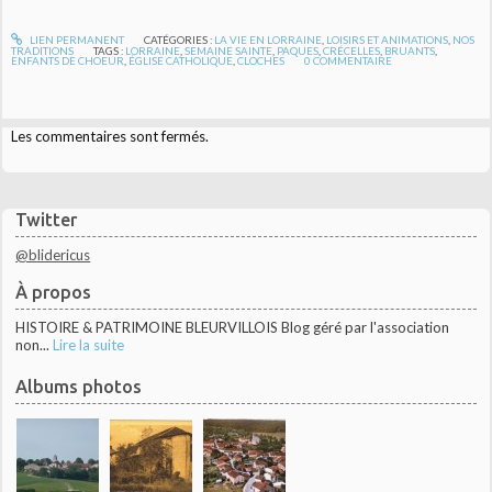
LIEN PERMANENT
CATÉGORIES :
LA VIE EN LORRAINE
,
LOISIRS ET ANIMATIONS
,
NOS
TRADITIONS
TAGS :
LORRAINE
,
SEMAINE SAINTE
,
PAQUES
,
CRÉCELLES
,
BRUANTS
,
ENFANTS DE CHOEUR
,
ÉGLISE CATHOLIQUE
,
CLOCHES
0
COMMENTAIRE
Les commentaires sont fermés.
Twitter
@blidericus
À propos
HISTOIRE & PATRIMOINE BLEURVILLOIS Blog géré par l'association
non...
Lire la suite
Albums photos