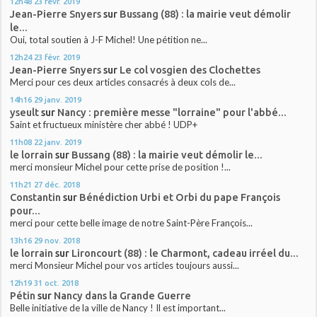
12h48
23
févr. 2019
Jean-Pierre Snyers
sur
Bussang (88) : la mairie veut démolir
le...
Oui, total soutien à J-F Michel! Une pétition ne...
12h24
23
févr. 2019
Jean-Pierre Snyers
sur
Le col vosgien des Clochettes
Merci pour ces deux articles consacrés à deux cols de...
14h16
29
janv. 2019
yseult
sur
Nancy : première messe "lorraine" pour l'abbé...
Saint et fructueux ministère cher abbé ! UDP+
11h08
22
janv. 2019
le lorrain
sur
Bussang (88) : la mairie veut démolir le...
merci monsieur Michel pour cette prise de position !...
11h21
27
déc. 2018
Constantin
sur
Bénédiction Urbi et Orbi du pape François
pour...
merci pour cette belle image de notre Saint-Père François...
13h16
29
nov. 2018
le lorrain
sur
Lironcourt (88) : le Charmont, cadeau irréel du...
merci Monsieur Michel pour vos articles toujours aussi...
12h19
31
oct. 2018
Pétin
sur
Nancy dans la Grande Guerre
Belle initiative de la ville de Nancy ! Il est important...