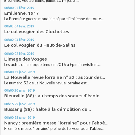
Bleurville, vue aérienne, juillet 2014 [cl. G....
00h00
05
févr. 2019
Emilienne, 1917
La Première guerre mondiale sépare Emilienne de toute...
00h03
04
févr. 2019
Le col vosgien des Clochettes
00h02
03
févr. 2019
Le col vosgien du Haut-de-Salins
00h00
02
févr. 2019
L'image des Vosges
Les actes du colloque tenu en 2016 à Epinal revisitent...
00h00
31
janv. 2019
La Nouvelle revue lorraine n° 52 : autour des...
Le numéro 52 de La Nouvelle revue lorraine est...
00h00
30
janv. 2019
Bleurville (88) : au temps des soeurs d'école
00h15
29
janv. 2019
Bussang (88) : halte à la démolition du...
00h00
28
janv. 2019
Nancy : première messe "lorraine" pour l'abbé...
Première messe "lorraine" pleine de ferveur pour l'abbé...