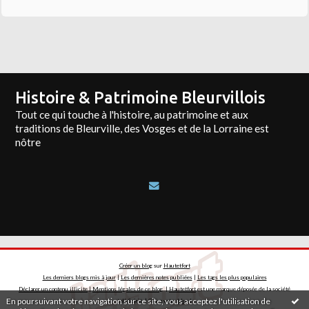
Histoire & Patrimoine Bleurvillois
Tout ce qui touche à l'histoire, au patrimoine et aux
traditions de Bleurville, des Vosges et de la Lorraine est
nôtre
Créer un blog
sur
Hautetfort
Les derniers blogs mis à jour
|
Les dernières notes publiées
|
Les tags les plus populaires
Déclarer un contenu illicite
|
Mentions légales de ce blog
|
Hautetfort
est une marque déposée de la société
En poursuivant votre navigation sur ce site, vous acceptez l'utilisation de
talkSpirit | Créez votre
blog
!