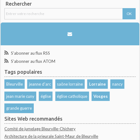
Rechercher
S'abonner au flux RSS
S'abonner au flux ATOM
Tags populaires
Bleurville
jeanne d'arc
saône lorraine
Lorraine
nancy
jean marie cuny
église
église catholique
Vosges
grande guerre
Sites Web recommandés
Comité de jumelage Bleurville-Chichery
Architecture de la prieurale Saint-Maur de Bleurville