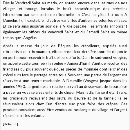
Dès le Vendredi Saint au matin, on entend encore dans les rues de nos
villages et bourgs lorrains le bruit caractéristique des crécelles
interrompu par une sorte de ritournelle : « C'est l'angélus ! » ou « A
l'Angélus ! ». Il existe bien d'autres variantes d’antiennes selon les villages.
Et ce sera ainsi jusqu’au soir de la Vigile pascale ; les enfants annonçant
également les offices du Vendredi Saint et du Samedi Saint en même
temps que l’Angélus.
Après la messe du jour de Pâques, les crécelleurs, appelés aussi
« bruants » ou « brouants », effectueront leur dernière tournée de porte
en porte pour recevoir le fruit de leurs efforts. Dans le sud-ouest vosgien,
on appelle cette tournée « la roulée ». Aujourd'hui, il s'agit de récolter des
friandises ou plus souvent quelques pièces de monnaie dont le chef des
crécelleurs fera le partage entre tous. Souvent, une partie de l'argent est
réservée à une œuvre charitable. A Bleurville (Vosges), jusque dans les
années 1980, l’argent de la « roulée » servait au desservant de la paroisse
à payer un voyage à ses enfants de chœur. Mais jadis, l'argent étant rare,
les crécelleurs recevaient des œufs, du beurre et de la farine ; ils se
réunissaient alors chez l'un d'entre eux pour faire des crêpes. Ces
produits pouvaient aussi être vendus au boulanger du village et l’argent
réparti entre les enfants.
[cliché : RL]