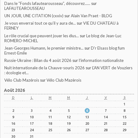
Dans le ”Fonds lafautearousseau”, découvrez......
sur
LAFAUTEAROUSSEAU
UN JOUR, UNE CITATION (cxxiv)
sur
Alain Van Praet - BLOG
Je vous enverrai tout ce qu’il y aura de...
sur
VIE DU CHATEAU à
FERNEY
Le rôle crucial que peuvent jouer les élus...
sur
Le blog de Jean-Luc
ROMERO-MICHEL
Jean-Georges Humann, le premier ministre...
sur
D'r Elsass blog fum
Ernest-Emile
Russie-Ukraine : Bilan du 4 août 2026
sur
l'information nationaliste
Nuit internationale de la Chauve-souris 2026
sur
L'AN VERT de Vouziers
: écologie et...
Vélo Club Mazérois
sur
Vélo Club Mazèrois
Août 2026
D
L
M
M
J
V
S
1
2
3
4
5
6
7
8
9
10
11
12
13
14
15
16
17
18
19
20
21
22
23
24
25
26
27
28
29
30
31