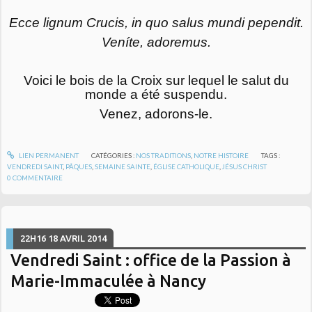
Ecce lignum Crucis, in quo salus mundi pependit.
Veníte, adoremus.
Voici le bois de la Croix sur lequel le salut du
monde a été suspendu.
Venez, adorons-le.
LIEN PERMANENT
CATÉGORIES :
NOS TRADITIONS
,
NOTRE HISTOIRE
TAGS :
VENDREDI SAINT
,
PÂQUES
,
SEMAINE SAINTE
,
ÉGLISE CATHOLIQUE
,
JÉSUS CHRIST
0
COMMENTAIRE
22H16
18
AVRIL 2014
Vendredi Saint : office de la Passion à
Marie-Immaculée à Nancy