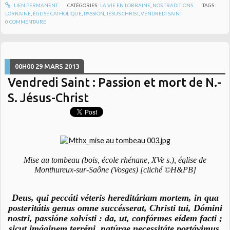
LIEN PERMANENT
CATÉGORIES :
LA VIE EN LORRAINE
,
NOS TRADITIONS
TAGS :
LORRAINE
,
ÉGLISE CATHOLIQUE
,
PASSION
,
JÉSUS CHRIST
,
VENDREDI SAINT
0
COMMENTAIRE
00H00
29
MARS 2013
Vendredi Saint : Passion et mort de N.-
S. Jésus-Christ
Mise au tombeau (bois, école rhénane, XVe s.), église de
Monthureux-sur-Saône (Vosges) [cliché ©H&PB]
Deus, qui peccáti véteris hereditáriam mortem, in qua
posteritátis genus omne succésserat, Christi tui, Dómini
nostri, passióne solvísti : da, ut, confórmes eídem facti ;
sicut imáginem terréni, natúrae necessitáte portávimus,