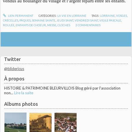
vendus au boulanger du village et l’argent réparti entre les enfants.
LIEN PERMANENT
CATÉGORIES :
LA VIE EN LORRAINE
TAGS :
LORRAINE
,
VOSGES
,
CRÉCELLES
,
PÂQUES
,
SEMAINE SAINTE
,
JEUDI SAINT
,
VENDREDI SAINT
,
VIGILE PASCALE
,
ROULÉE
,
ENFANTS DE CHOEUR
,
MESSE
,
CLOCHES
2
COMMENTAIRES
Twitter
@blidericus
À propos
HISTOIRE & PATRIMOINE BLEURVILLOIS Blog géré par l'association
non...
Lire la suite
Albums photos