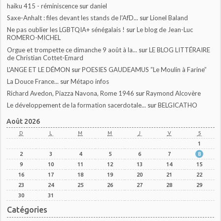
haiku 415 - réminiscence
sur
daniel
Saxe-Anhalt : files devant les stands de l'AfD...
sur
Lionel Baland
Ne pas oublier les LGBTQIA+ sénégalais !
sur
Le blog de Jean-Luc
ROMERO-MICHEL
Orgue et trompette ce dimanche 9 août à la...
sur
LE BLOG LITTÉRAIRE
de Christian Cottet-Emard
L'ANGE ET LE DÉMON
sur
POESIES GAUDEAMUS ”Le Moulin à Farine”
La Douce France...
sur
Métapo infos
Richard Avedon, Piazza Navona, Rome 1946
sur
Raymond Alcovère
Le développement de la formation sacerdotale...
sur
BELGICATHO
Août 2026
D
L
M
M
J
V
S
1
2
3
4
5
6
7
8
9
10
11
12
13
14
15
16
17
18
19
20
21
22
23
24
25
26
27
28
29
30
31
Catégories