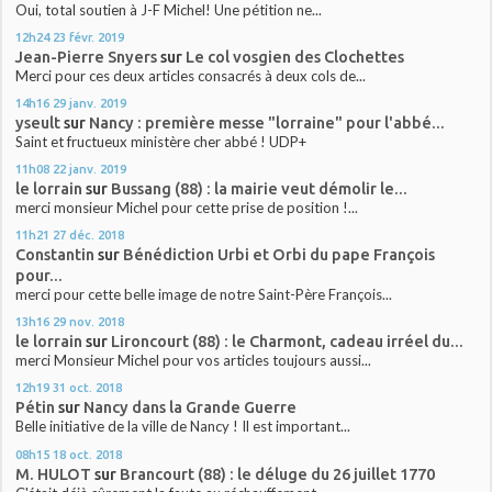
Oui, total soutien à J-F Michel! Une pétition ne...
12h24
23
févr. 2019
Jean-Pierre Snyers
sur
Le col vosgien des Clochettes
Merci pour ces deux articles consacrés à deux cols de...
14h16
29
janv. 2019
yseult
sur
Nancy : première messe "lorraine" pour l'abbé...
Saint et fructueux ministère cher abbé ! UDP+
11h08
22
janv. 2019
le lorrain
sur
Bussang (88) : la mairie veut démolir le...
merci monsieur Michel pour cette prise de position !...
11h21
27
déc. 2018
Constantin
sur
Bénédiction Urbi et Orbi du pape François
pour...
merci pour cette belle image de notre Saint-Père François...
13h16
29
nov. 2018
le lorrain
sur
Lironcourt (88) : le Charmont, cadeau irréel du...
merci Monsieur Michel pour vos articles toujours aussi...
12h19
31
oct. 2018
Pétin
sur
Nancy dans la Grande Guerre
Belle initiative de la ville de Nancy ! Il est important...
08h15
18
oct. 2018
M. HULOT
sur
Brancourt (88) : le déluge du 26 juillet 1770