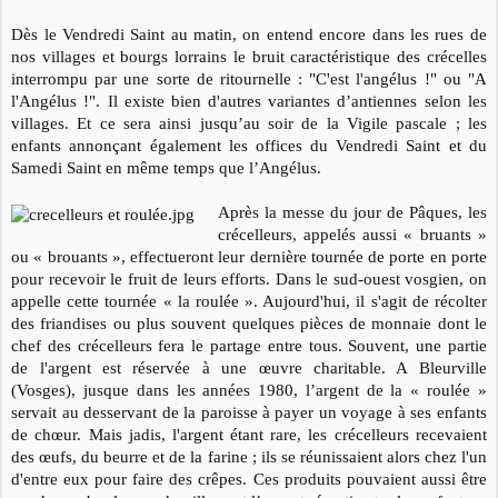
Dès le Vendredi Saint au matin, on entend encore dans les rues de
nos villages et bourgs lorrains le bruit caractéristique des crécelles
interrompu par une sorte de ritournelle : "C'est l'angélus !" ou "A
l'Angélus !". Il existe bien d'autres variantes d’antiennes selon les
villages. Et ce sera ainsi jusqu’au soir de la Vigile pascale ; les
enfants annonçant également les offices du Vendredi Saint et du
Samedi Saint en même temps que l’Angélus.
Après la messe du jour de Pâques, les
crécelleurs, appelés aussi « bruants »
ou « brouants », effectueront leur dernière tournée de porte en porte
pour recevoir le fruit de leurs efforts. Dans le sud-ouest vosgien, on
appelle cette tournée « la roulée ». Aujourd'hui, il s'agit de récolter
des friandises ou plus souvent quelques pièces de monnaie dont le
chef des crécelleurs fera le partage entre tous. Souvent, une partie
de l'argent est réservée à une œuvre charitable. A Bleurville
(Vosges), jusque dans les années 1980, l’argent de la « roulée »
servait au desservant de la paroisse à payer un voyage à ses enfants
de chœur. Mais jadis, l'argent étant rare, les crécelleurs recevaient
des œufs, du beurre et de la farine ; ils se réunissaient alors chez l'un
d'entre eux pour faire des crêpes. Ces produits pouvaient aussi être