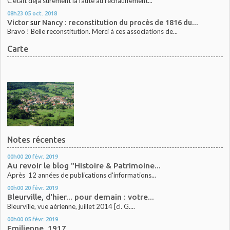
C'était déjà sûrement la faute au réchauffement...
08h23
05
oct. 2018
Victor
sur
Nancy : reconstitution du procès de 1816 du...
Bravo ! Belle reconstitution. Merci à ces associations de...
Carte
Notes récentes
00h00
20
févr. 2019
Au revoir le blog "Histoire & Patrimoine...
Après 12 années de publications d'informations...
00h00
20
févr. 2019
Bleurville, d'hier... pour demain : votre...
Bleurville, vue aérienne, juillet 2014 [cl. G....
00h00
05
févr. 2019
Emilienne, 1917