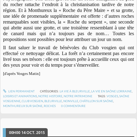
du rocher rattache l’endroit à la christianisation tardive de notre
région. Et à Monthureux la « Roche du Père Maire » et sa grotte,
une idée de promenade supplémentaire est offerte : d’autres roches
remarquables sont visibles, la « Roche du serpent », une seconde
qui abrite aussi une grotte, et une troisième ressemblant à une tête
de canard mais qui n’a toujours pas de nom… Toutes les
propositions sont possibles pour leur attribuer un jour un nom.
Il faut saluer le travail de bénévoles du Club vosgien qui ont
effectué ce nettoyage délicat. La forêt n’a certainement pas encore
livré tous ses trésors : elle est toujours prête à accueillir ceux qui ont
des yeux pour voir et du temps pour s’émerveiller.
[d'après Vosges Matin]
LIEN PERMANENT
CATÉGORIES :
LA VIE À BLEURVILLE
,
LA VIE EN SAÔNE LORRAINE
,
LOISIRS ET ANIMATIONS
,
NOTRE HISTOIRE
,
NOTRE PATRIMOINE
TAGS :
VOSGES
,
SAÔNE
VOSGIENNE
,
CLUB VOSGIEN
,
BLEURVILLE
,
NONVILLE
,
CHÂTILLON SUR SAÔNE
,
MONTHUREUX SUR SAÔNE
,
ROCHES
0
COMMENTAIRE
00H00
14
OCT. 2015