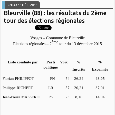
22H43
13
DÉC. 2015
Bleurville (88) : les résultats du 2ème
tour des élections régionales
Vosges – Commune de Bleurville
ème
Elections régionales – 2
tour du 13 décembre 2015
Liste conduite par
Parti
Voix
%
%
politique
Inscrits
Exprimés
Florian PHILIPPOT
FN
74
26,24
48,05
Philippe RICHERT
LR
57
20,21
37,01
Jean-Pierre MASSERET
PS
23
8,16
14,94