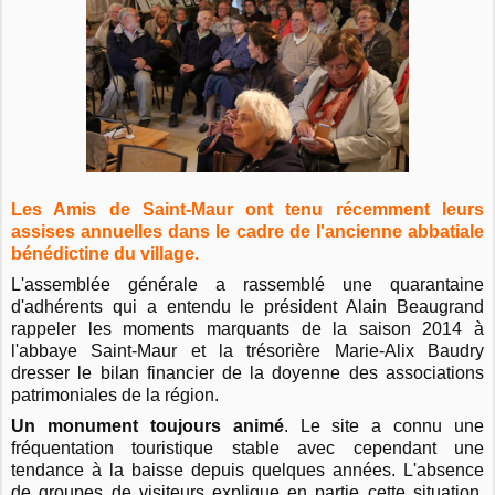
Les Amis de Saint-Maur ont tenu récemment leurs
assises annuelles dans le cadre de l'ancienne abbatiale
bénédictine du village.
L'assemblée générale a rassemblé une quarantaine
d'adhérents qui a entendu le président Alain Beaugrand
rappeler les moments marquants de la saison 2014 à
l'abbaye Saint-Maur et la trésorière Marie-Alix Baudry
dresser le bilan financier de la doyenne des associations
patrimoniales de la région.
Un monument toujours animé
. Le site a connu une
fréquentation touristique stable avec cependant une
tendance à la baisse depuis quelques années. L'absence
de groupes de visiteurs explique en partie cette situation.