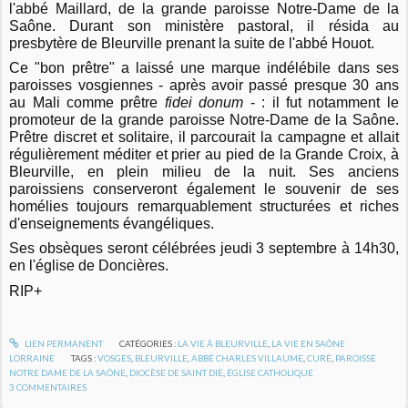
l'abbé Maillard, de la grande paroisse Notre-Dame de la
Saône. Durant son ministère pastoral, il résida au
presbytère de Bleurville prenant la suite de l'abbé Houot.
Ce "bon prêtre" a laissé une marque indélébile dans ses
paroisses vosgiennes - après avoir passé presque 30 ans
au Mali comme prêtre
fidei donum
- : il fut notamment le
promoteur de la grande paroisse Notre-Dame de la Saône.
Prêtre discret et solitaire, il parcourait la campagne et allait
régulièrement méditer et prier au pied de la Grande Croix, à
Bleurville, en plein milieu de la nuit. Ses anciens
paroissiens conserveront également le souvenir de ses
homélies toujours remarquablement structurées et riches
d'enseignements évangéliques.
Ses obsèques seront célébrées jeudi 3 septembre à 14h30,
en l'église de Doncières.
RIP+
LIEN PERMANENT
CATÉGORIES :
LA VIE À BLEURVILLE
,
LA VIE EN SAÔNE
LORRAINE
TAGS :
VOSGES
,
BLEURVILLE
,
ABBÉ CHARLES VILLAUME
,
CURÉ
,
PAROISSE
NOTRE DAME DE LA SAÔNE
,
DIOCÈSE DE SAINT DIÉ
,
ÉGLISE CATHOLIQUE
3
COMMENTAIRES