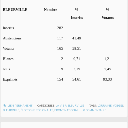
BLEURVILLE
Nombre
%
%
Inscrits
Votants
Inscrits
282
Abstentions
117
41,49
Votants
165
58,51
Blancs
2
0,71
1,21
Nuls
9
3,19
5,45
Exprimés
154
54,61
93,33
LIEN PERMANENT
CATÉGORIES :
LA VIE À BLEURVILLE
TAGS :
LORRAINE
,
VOSGES
,
BLEURVILLE
,
ÉLECTIONS RÉGIONALES
,
FRONT NATIONAL
0
COMMENTAIRE