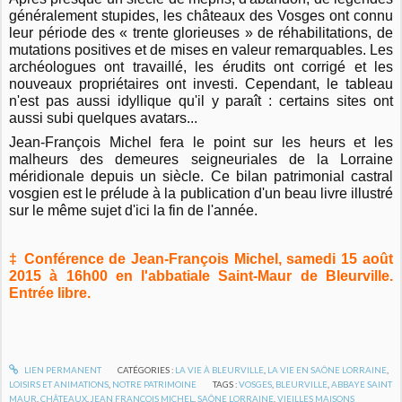
généralement stupides, les châteaux des Vosges ont connu
leur période des « trente glorieuses » de réhabilitations, de
mutations positives et de mises en valeur remarquables. Les
archéologues ont travaillé, les érudits ont corrigé et les
nouveaux propriétaires ont investi. Cependant, le tableau
n'est pas aussi idyllique qu'il y paraît : certains sites ont
aussi subi quelques avatars...
Jean-François Michel fera le point sur les heurs et les
malheurs des demeures seigneuriales de la Lorraine
méridionale depuis un siècle. Ce bilan patrimonial castral
vosgien est le prélude à la publication d'un beau livre illustré
sur le même sujet d'ici la fin de l'année.
‡ Conférence de Jean-François Michel, samedi 15 août
2015 à 16h00 en l'abbatiale Saint-Maur de Bleurville.
Entrée libre.
LIEN PERMANENT
CATÉGORIES :
LA VIE À BLEURVILLE
,
LA VIE EN SAÔNE LORRAINE
,
LOISIRS ET ANIMATIONS
,
NOTRE PATRIMOINE
TAGS :
VOSGES
,
BLEURVILLE
,
ABBAYE SAINT
MAUR
,
CHÂTEAUX
,
JEAN FRANÇOIS MICHEL
,
SAÔNE LORRAINE
,
VIEILLES MAISONS