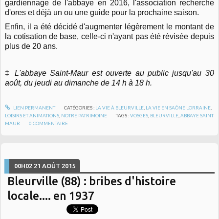
gardiennage de l'abbaye en 2016, l'association recherche
d'ores et déjà un ou une guide pour la prochaine saison.
Enfin, il a été décidé d'augmenter légèrement le montant de
la cotisation de base, celle-ci n'ayant pas été révisée depuis
plus de 20 ans.
‡
L'abbaye Saint-Maur est ouverte au public jusqu'au 30
août, du jeudi au dimanche de 14 h à 18 h.
LIEN PERMANENT
CATÉGORIES :
LA VIE À BLEURVILLE
,
LA VIE EN SAÔNE LORRAINE
,
LOISIRS ET ANIMATIONS
,
NOTRE PATRIMOINE
TAGS :
VOSGES
,
BLEURVILLE
,
ABBAYE SAINT
MAUR
0
COMMENTAIRE
00H02
21
AOÛT 2015
Bleurville (88) : bribes d'histoire
locale.... en 1937