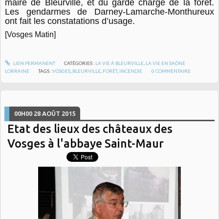
maire de Bleurville, et du garde chargé de la forêt.
Les gendarmes de Darney-Lamarche-Monthureux
ont fait les constatations d’usage.
[Vosges Matin]
LIEN PERMANENT
CATÉGORIES :
LA VIE À BLEURVILLE
,
LA VIE EN SAÔNE
LORRAINE
TAGS :
VOSGES
,
BLEURVILLE
,
FORÊT
,
INCENDIE
0
COMMENTAIRE
00H00
28
AOÛT 2015
Etat des lieux des châteaux des
Vosges à l'abbaye Saint-Maur