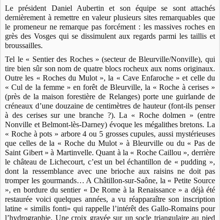
Le président Daniel Aubertin et son équipe se sont attachés
dernièrement à remettre en valeur plusieurs sites remarquables que
le promeneur ne remarque pas forcément : les massives roches en
grès des Vosges qui se dissimulent aux regards parmi les taillis et
broussailles.
Tel le « Sentier des Roches » (secteur de Bleurville/Nonville), qui
tire bien sûr son nom de quatre blocs rocheux aux noms originaux.
Outre les « Roches du Mulot », la « Cave Enfaroche » et celle du
« Cul de la femme » en forêt de Bleurville, la « Roche à cerises »
(près de la maison forestière de Relanges) porte une guirlande de
créneaux d’une douzaine de centimètres de hauteur (font-ils penser
à des cerises sur une branche ?). La « Roche dolmen » (entre
Nonville et Belmont-lès-Darney) évoque les mégalithes bretons. La
« Roche à pots » arbore 4 ou 5 grosses cupules, aussi mystérieuses
que celles de la « Roche du Mulot » à Bleurville ou du « Pas de
Saint Gibert » à Martinvelle. Quant à la « Roche Caillou », derrière
le château de Lichecourt, c’est un bel échantillon de « pudding »,
dont la ressemblance avec une brioche aux raisins ne doit pas
tromper les gourmands… A Châtillon-sur-Saône, la « Petite Source
», en bordure du sentier « De Rome à la Renaissance » a déjà été
restaurée voici quelques années, a vu réapparaître son inscription
latine « similis fonti» qui rappelle l’intérêt des Gallo-Romains pour
l’hydrographie. Une croix gravée sur un socle triangulaire au pied