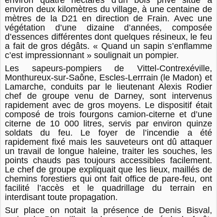
environ deux kilomètres du village, à une centaine de
mètres de la D21 en direction de Frain. Avec une
végétation d’une dizaine d’années, composée
d’essences différentes dont quelques résineux, le feu
a fait de gros dégâts. « Quand un sapin s’enflamme
c’est impressionnant » soulignait un pompier.
Les sapeurs-pompiers de Vittel-Contrexéville,
Monthureux-sur-Saône, Escles-Lerrrain (le Madon) et
Lamarche, conduits par le lieutenant Alexis Rodier
chef de groupe venu de Darney, sont intervenus
rapidement avec de gros moyens. Le dispositif était
composé de trois fourgons camion-citerne et d’une
citerne de 10 000 litres, servis par environ quinze
soldats du feu. Le foyer de l’incendie a été
rapidement fixé mais les sauveteurs ont dû attaquer
un travail de longue haleine, traiter les souches, les
points chauds pas toujours accessibles facilement.
Le chef de groupe expliquait que les lieux, maillés de
chemins forestiers qui ont fait office de pare-feu, ont
facilité l’accès et le quadrillage du terrain en
interdisant toute propagation.
Sur place on notait la présence de Denis Bisval,