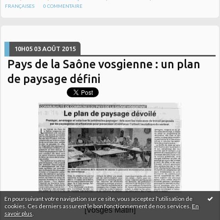
FRANÇAISES
0
COMMENTAIRE
10H05
03
AOÛT 2015
Pays de la Saône vosgienne : un plan
de paysage défini
En poursuivant votre navigation sur ce site, vous acceptez l'utilisation de
cookies. Ces derniers assurent le bon fonctionnement de nos services.
En
[Vosges Matin]
savoir plus
.