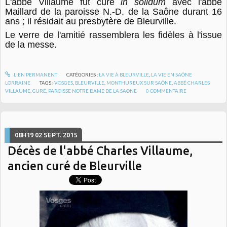
L'abbé Villaume fut curé
in solidum
avec l'abbé
Maillard de la paroisse N.-D. de la Saône durant 16
ans ; il résidait au presbytère de Bleurville.
Le verre de l'amitié rassemblera les fidèles à l'issue
de la messe.
LIEN PERMANENT
CATÉGORIES :
LA VIE À BLEURVILLE
,
LA VIE EN SAÔNE
LORRAINE
TAGS :
VOSGES
,
BLEURVILLE
,
MONTHUREUX SUR SAÔNE
,
ABBÉ CHARLES
VILLAUME
,
CURÉ
,
PAROISSE NOTRE DAME DE LA SAONE
0
COMMENTAIRE
08H19
02
SEPT. 2015
Décès de l'abbé Charles Villaume,
ancien curé de Bleurville