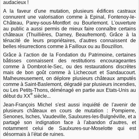
audacieux !
A la faveur d'une mutation, plusieurs édifices castraux
connurent une valorisation comme à Epinal, Fontenoy-le-
Château, Parey-sous-Montfort ou Bourlemont. L'ouverture
au public a aussi permis de mieux faire connaître certains
châteaux (Thuillières, Darney, Beaufremont). Grâce à la
ténacité de leurs propriétaires, d'autres connaissent de
belles résurrections comme à Failloux ou au Bouzillon.
Grâce à l'action de la Fondation du Patrimoine, certaines
bâtisses connaissent des restitutions encourageantes
comme à Dombrot-le-Sec, ou des restaurations discrètes
mais de bon goût comme à Lichecourt et Sandaucourt.
Malheureusement, on déplore plusieurs châteaux amputés
comme à Saint-Baslemont, dégradé par plusieurs incendies,
ou Les Petits-Thons, déménagé en partie aux Etats-Unis au
e
début du XX
siècle...
Jean-François Michel s'est aussi inquiété de l'avenir de
plusieurs châteaux en cours de mutation : Pompierre,
Senones, Isches, Vaudeville, Saulxures-les-Bulgnéville, et a
partagé son indignation face à l'abandon d'autres, et
notamment celui de Saulxures-sur-Moselotte qui est
désormais à l'état de ruines.