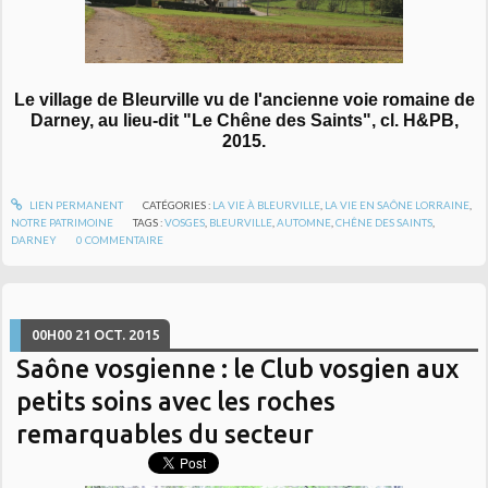
Le village de Bleurville vu de l'ancienne voie romaine de
Darney, au lieu-dit "Le Chêne des Saints", cl. H&PB,
2015.
LIEN PERMANENT
CATÉGORIES :
LA VIE À BLEURVILLE
,
LA VIE EN SAÔNE LORRAINE
,
NOTRE PATRIMOINE
TAGS :
VOSGES
,
BLEURVILLE
,
AUTOMNE
,
CHÊNE DES SAINTS
,
DARNEY
0
COMMENTAIRE
00H00
21
OCT. 2015
Saône vosgienne : le Club vosgien aux
petits soins avec les roches
remarquables du secteur