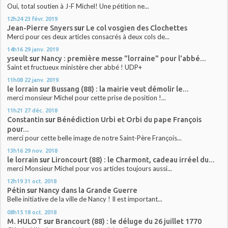
Oui, total soutien à J-F Michel! Une pétition ne...
12h24
23
févr. 2019
Jean-Pierre Snyers
sur
Le col vosgien des Clochettes
Merci pour ces deux articles consacrés à deux cols de...
14h16
29
janv. 2019
yseult
sur
Nancy : première messe "lorraine" pour l'abbé...
Saint et fructueux ministère cher abbé ! UDP+
11h08
22
janv. 2019
le lorrain
sur
Bussang (88) : la mairie veut démolir le...
merci monsieur Michel pour cette prise de position !...
11h21
27
déc. 2018
Constantin
sur
Bénédiction Urbi et Orbi du pape François
pour...
merci pour cette belle image de notre Saint-Père François...
13h16
29
nov. 2018
le lorrain
sur
Lironcourt (88) : le Charmont, cadeau irréel du...
merci Monsieur Michel pour vos articles toujours aussi...
12h19
31
oct. 2018
Pétin
sur
Nancy dans la Grande Guerre
Belle initiative de la ville de Nancy ! Il est important...
08h15
18
oct. 2018
M. HULOT
sur
Brancourt (88) : le déluge du 26 juillet 1770