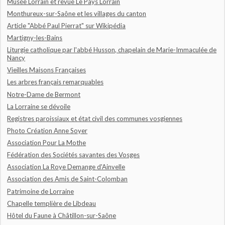
Musée Lorrain et revue Le Pays Lorrain
Monthureux-sur-Saône et les villages du canton
Article "Abbé Paul Pierrat" sur Wikipédia
Martigny-les-Bains
Liturgie catholique par l'abbé Husson, chapelain de Marie-Immaculée de
Nancy
Vieilles Maisons Françaises
Les arbres français remarquables
Notre-Dame de Bermont
La Lorraine se dévoile
Registres paroissiaux et état civil des communes vosgiennes
Photo Création Anne Soyer
Association Pour La Mothe
Fédération des Sociétés savantes des Vosges
Association La Roye Demange d'Ainvelle
Association des Amis de Saint-Colomban
Patrimoine de Lorraine
Chapelle templière de Libdeau
Hôtel du Faune à Châtillon-sur-Saône