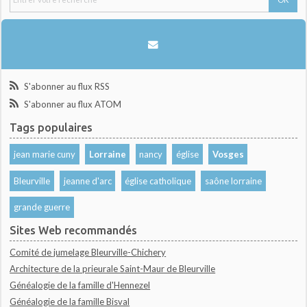
S'abonner au flux RSS
S'abonner au flux ATOM
Tags populaires
jean marie cuny
Lorraine
nancy
église
Vosges
Bleurville
jeanne d'arc
église catholique
saône lorraine
grande guerre
Sites Web recommandés
Comité de jumelage Bleurville-Chichery
Architecture de la prieurale Saint-Maur de Bleurville
Généalogie de la famille d'Hennezel
Généalogie de la famille Bisval