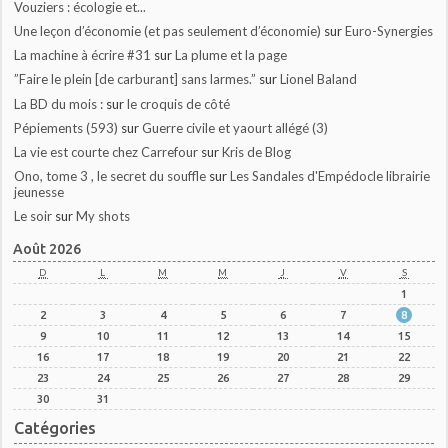
Vouziers : écologie et...
Une leçon d’économie (et pas seulement d’économie)
sur
Euro-Synergies
La machine à écrire #31
sur
La plume et la page
”Faire le plein [de carburant] sans larmes.”
sur
Lionel Baland
La BD du mois :
sur
le croquis de côté
Pépiements (593)
sur
Guerre civile et yaourt allégé (3)
La vie est courte chez Carrefour
sur
Kris de Blog
Ono, tome 3 , le secret du souffle
sur
Les Sandales d'Empédocle librairie
jeunesse
Le soir
sur
My shots
Août 2026
D
L
M
M
J
V
S
1
2
3
4
5
6
7
8
9
10
11
12
13
14
15
16
17
18
19
20
21
22
23
24
25
26
27
28
29
30
31
Catégories