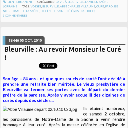
LIEN PERMANENT
CATÉGORIES :
LA VIE À BLEURVILLE
,
LA VIE EN SAÔNE
LORRAINE
TAGS :
VOSGES
,
BLEURVILLE
,
ABBÉ CHARLES VILLAUME
,
CURÉ
,
PAROISSE
NOTRE DAME DE LA SAÔNE
,
DIOCÈSE DE SAINT DIÉ
,
ÉGLISE CATHOLIQUE
3
COMMENTAIRES
18H46
05
OCT. 2010
Bleurville : Au revoir Monsieur le Curé
!
Son âge – 84 ans - et quelques soucis de santé l’ont décidé à
prendre une retraite bien méritée. Le vieux presbytère de
Bleurville va fermer ses portes avec le départ du dernier
prêtre de la paroisse. Après y avoir accueilli des dizaines de
curés depuis des siècles…
Ils étaient nombreux,
ce samedi 2 octobre,
les paroissiens de Notre-Dame de la Saône à venir rendre
hommage à leur curé. Après la messe célébrée en l’église de