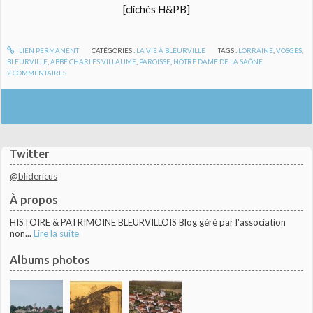
[clichés H&PB]
LIEN PERMANENT
CATÉGORIES :
LA VIE À BLEURVILLE
TAGS :
LORRAINE
,
VOSGES
,
BLEURVILLE
,
ABBÉ CHARLES VILLAUME
,
PAROISSE
,
NOTRE DAME DE LA SAÔNE
2
COMMENTAIRES
Twitter
@blidericus
À propos
HISTOIRE & PATRIMOINE BLEURVILLOIS Blog géré par l'association
non...
Lire la suite
Albums photos