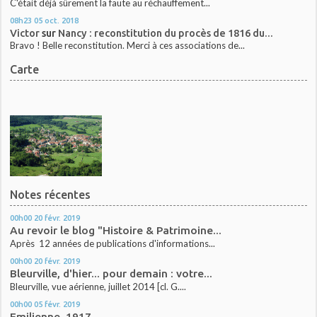
C'était déjà sûrement la faute au réchauffement...
08h23
05
oct. 2018
Victor
sur
Nancy : reconstitution du procès de 1816 du...
Bravo ! Belle reconstitution. Merci à ces associations de...
Carte
Notes récentes
00h00
20
févr. 2019
Au revoir le blog "Histoire & Patrimoine...
Après 12 années de publications d'informations...
00h00
20
févr. 2019
Bleurville, d'hier... pour demain : votre...
Bleurville, vue aérienne, juillet 2014 [cl. G....
00h00
05
févr. 2019
Emilienne, 1917