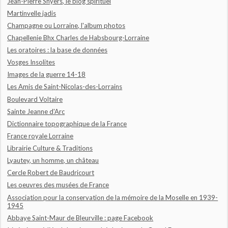
Jean-Pierre Snyers, le blog spirituel
Martinvelle jadis
Champagne ou Lorraine, l'album photos
Chapellenie Bhx Charles de Habsbourg-Lorraine
Les oratoires : la base de données
Vosges Insolites
Images de la guerre 14-18
Les Amis de Saint-Nicolas-des-Lorrains
Boulevard Voltaire
Sainte Jeanne d'Arc
Dictionnaire topographique de la France
France royale Lorraine
Librairie Culture & Traditions
Lyautey, un homme, un château
Cercle Robert de Baudricourt
Les oeuvres des musées de France
Association pour la conservation de la mémoire de la Moselle en 1939-
1945
Abbaye Saint-Maur de Bleurville : page Facebook