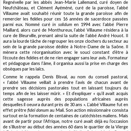
Regnévelle par les abbés Jean-Marie Lallemand, curé doyen de
Neufchâteau, et Clément Ayéméné, curé de la paroisse, l’abbé
Villaume avait souhaité réunir toute la grande paroisse afin de
remercier les fidèles pour ces 16 années de sacerdoce passées
parmi eux. Nommé curé
in solidum
en 1994 avec l’abbé Pierre
Maillard, alors curé de Monthureux, l’abbé Villaume résidera à la
cure de Bleurville, prenant ainsi la suite de l’abbé André Houot. Il
aura la lourde tâche de regrouper les onze clochers du secteur au
sein de la grande paroisse dédiée à Notre-Dame de la Saône. Il
mènera cette réorganisation avec le souci constant d’être à
l’écoute des fidèles et de ne rien engager sans leur avis. Formateur
et pédagogue dans l’âme, il organisa aussi la prise en charge des
obsèques par les laïcs.
Comme le rappela Denis Bisval, au nom du conseil pastoral,
« l’abbé Villaume veillait à prendre l’avis de chacun avant de
prendre ses décisions pastorales tout en laissant toujours du
temps afin de les laisser mûrir. » Et d’expliquer « qu’il avait acquis
cette sagesse auprès des populations africaines auprès
desquelles il oeuvra durant près de 30 ans ». L’abbé Villaume fut en
effet prêtre
fidei donum
au Mali. Son action missionnaire consista
surtout en la formation de centaines de catéchistes maliens. Mais
avant de partir pour l’Afrique, notre curé avait déjà eu l’occasion
de s’illustrer au début des années 60 dans le quartier de la Vierge