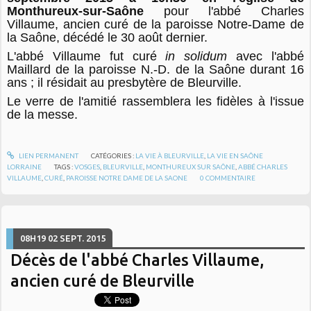
Monthureux-sur-Saône
pour l'abbé Charles
Villaume, ancien curé de la paroisse Notre-Dame de
la Saône, décédé le 30 août dernier.
L'abbé Villaume fut curé
in solidum
avec l'abbé
Maillard de la paroisse N.-D. de la Saône durant 16
ans ; il résidait au presbytère de Bleurville.
Le verre de l'amitié rassemblera les fidèles à l'issue
de la messe.
LIEN PERMANENT
CATÉGORIES :
LA VIE À BLEURVILLE
,
LA VIE EN SAÔNE
LORRAINE
TAGS :
VOSGES
,
BLEURVILLE
,
MONTHUREUX SUR SAÔNE
,
ABBÉ CHARLES
VILLAUME
,
CURÉ
,
PAROISSE NOTRE DAME DE LA SAONE
0
COMMENTAIRE
08H19
02
SEPT. 2015
Décès de l'abbé Charles Villaume,
ancien curé de Bleurville