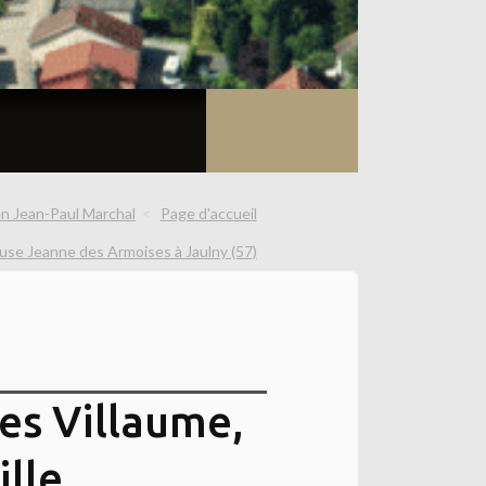
ien Jean-Paul Marchal
Page d'accueil
use Jeanne des Armoises à Jaulny (57)
es Villaume,
ille