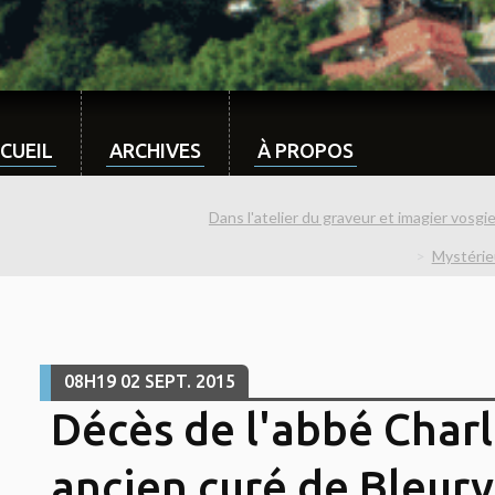
CUEIL
ARCHIVES
À PROPOS
Dans l'atelier du graveur et imagier vosg
Mystérie
08H19
02
SEPT. 2015
Décès de l'abbé Charl
ancien curé de Bleurv