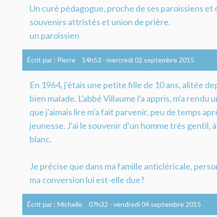
Un curé pédagogue, proche de ses paroissiens et o
souvenirs attristés et union de prière.
un paroissien
Écrit par :
Pierre
14h53
-
mercredi 02
septembre 2015
En 1964, j'étais une petite fille de 10 ans, alitée 
bien malade. L'abbé Villaume l'a appris, m'a rendu u
que j'aimais lire m'a fait parvenir, peu de temps ap
jeunesse. J'ai le souvenir d'un homme très gentil, à
blanc.
Je précise que dans ma famille anticléricale, pers
ma conversion lui est-elle due?
Écrit par :
Michelle
07h32
-
vendredi 04
septembre 2015