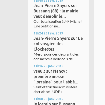
12h48
23
févr. 2019
Jean-Pierre Snyers
sur
Bussang (88) : la mairie
veut démolir le...
Oui, total soutien à J-F Michel!
Une pétition ne...
12h24
23
févr. 2019
Jean-Pierre Snyers
sur
Le
col vosgien des
Clochettes
Merci pour ces deux articles
consacrés à deux cols de...
14h16
29
janv. 2019
yseult
sur
Nancy :
première messe
"lorraine" pour l'abbé...
Saint et fructueux ministère
cher abbé ! UDP+
11h08
22
janv. 2019
le lorrain
sur
Bussang