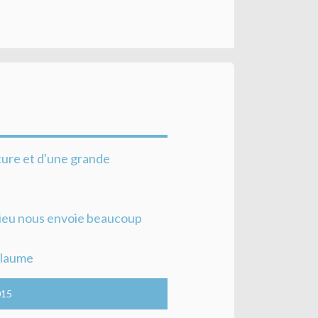
ture et d'une grande
 Dieu nous envoie beaucoup
llaume
015