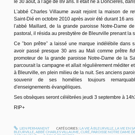
le 30 août, à l'âge de 89 ans. Il était né à Doncières, da
L'abbé Charles Villaume avait rejoint la maison de re
Saint-Dié en octobre 2010 après avoir été durant 16 an
l'abbé Maillard, de la grande paroisse Notre-Dame de
pastoral, il résida au presbytère de Bleurville prenant la 
Ce "bon prêtre" a laissé une marque indélébile dans 
avoir passé presque 30 ans au Mali comme prêtre
fi
promoteur de la grande paroisse Notre-Dame de la Saône
parcourait la campagne et allait régulièrement méditer et
à Bleurville, en plein milieu de la nuit. Ses anciens par
souvenir de ses homélies toujours remarquabl
d'enseignements évangéliques.
Ses obsèques seront célébrées jeudi 3 septembre à 14h3
RIP+
LIEN PERMANENT
CATÉGORIES :
LA VIE À BLEURVILLE
,
LA VIE EN 
BLEURVILLE
,
ABBÉ CHARLES VILLAUME
,
CURÉ
,
PAROISSE NOTRE DAME D