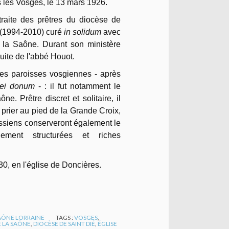
ns les Vosges, le 13 mars 1926.
traite des prêtres du diocèse de
s (1994-2010) curé
in solidum
avec
 la Saône. Durant son ministère
suite de l'abbé Houot.
ses paroisses vosgiennes - après
dei donum
- : il fut notamment le
. Prêtre discret et solitaire, il
 prier au pied de la Grande Croix,
oissiens conserveront également le
ement structurées et riches
0, en l'église de Doncières.
SAÔNE LORRAINE
TAGS :
VOSGES
,
E LA SAÔNE
,
DIOCÈSE DE SAINT DIÉ
,
ÉGLISE