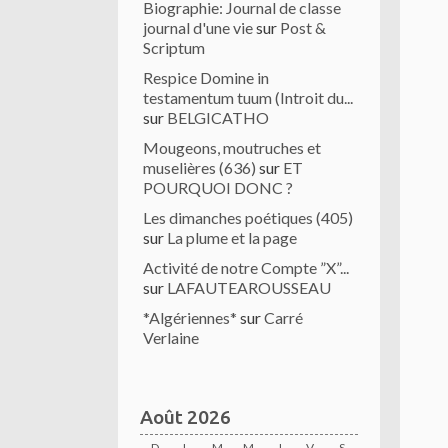
Biographie: Journal de classe
journal d'une vie
sur
Post &
Scriptum
Respice Domine in
testamentum tuum (Introit du...
sur
BELGICATHO
Mougeons, moutruches et
muselières (636)
sur
ET
POURQUOI DONC ?
Les dimanches poétiques (405)
sur
La plume et la page
Activité de notre Compte ”X”...
sur
LAFAUTEAROUSSEAU
*Algériennes*
sur
Carré
Verlaine
Août 2026
D
L
M
M
J
V
S