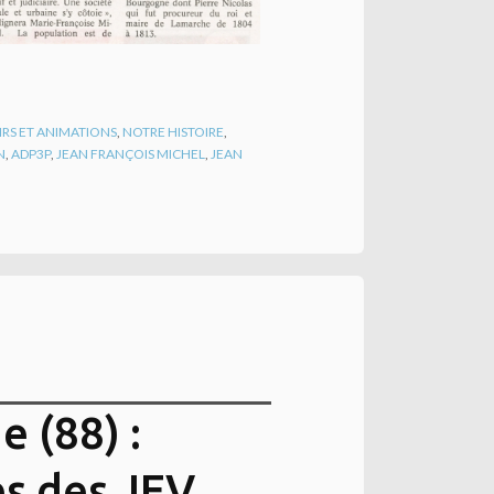
IRS ET ANIMATIONS
,
NOTRE HISTOIRE
,
N
,
ADP3P
,
JEAN FRANÇOIS MICHEL
,
JEAN
 (88) :
es des JEV