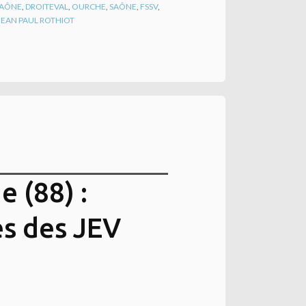
SAÔNE
,
DROITEVAL
,
OURCHE
,
SAÔNE
,
FSSV
,
JEAN PAUL ROTHIOT
 (88) :
es des JEV