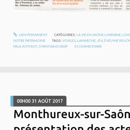
LIEN PERMANENT
CATÉGORIES :
LA VIE EN SAÔNE LORRAINE
,
LOIS
NOTRE PATRIMOINE
TAGS :
VOSGES
,
LAMARCHE
,
JEV
,
ÉVELYNE RELIO
PAUL ROTHIOT
,
CHRISTIAN EURIAT
0
COMMENTAIRE
00H00
31
AOÛT 2017
Monthureux-sur-Saône
présentation des act