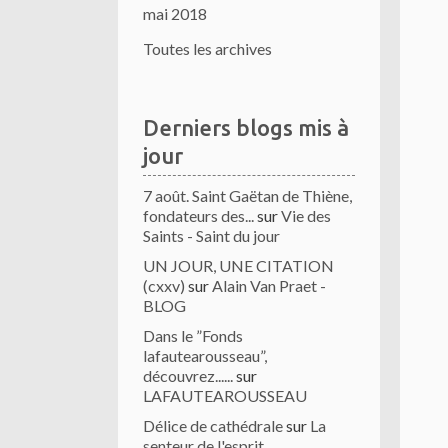
mai 2018
Toutes les archives
Derniers blogs mis à
jour
7 août. Saint Gaëtan de Thiène,
fondateurs des...
sur
Vie des
Saints - Saint du jour
UN JOUR, UNE CITATION
(cxxv)
sur
Alain Van Praet -
BLOG
Dans le ”Fonds
lafautearousseau”,
découvrez......
sur
LAFAUTEAROUSSEAU
Délice de cathédrale
sur
La
senteur de l'esprit