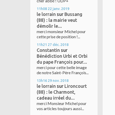
cher abbé ! UDP+
11h08
22
janv. 2019
le lorrain
sur
Bussang
(88) : la mairie veut
démolir le...
merci monsieur Michel pour
cette prise de position !...
11h21
27
déc. 2018
Constantin
sur
Bénédiction Urbi et Orbi
du pape François pour...
merci pour cette belle image
de notre Saint-Père François...
13h16
29
nov. 2018
le lorrain
sur
Lironcourt
(88) : le Charmont,
cadeau irréel du...
merci Monsieur Michel pour
vos articles toujours aussi...