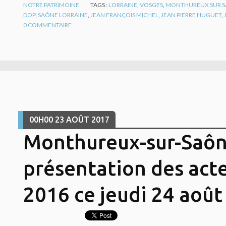
NOTRE PATRIMOINE
TAGS :
LORRAINE
,
VOSGES
,
MONTHUREUX SUR 
DOP
,
SAÔNE LORRAINE
,
JEAN FRANÇOIS MICHEL
,
JEAN PIERRE HUGUET
,
0
COMMENTAIRE
00H00
23
AOÛT 2017
Monthureux-sur-Saône
présentation des act
2016 ce jeudi 24 août