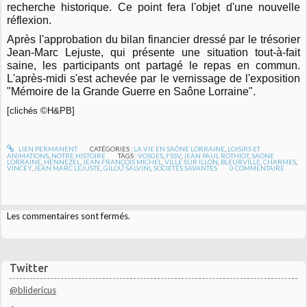
recherche historique. Ce point fera l'objet d'une nouvelle
réflexion.
Après l'approbation du bilan financier dressé par le trésorier
Jean-Marc Lejuste, qui présente une situation tout-à-fait
saine, les participants ont partagé le repas en commun.
L'après-midi s'est achevée par le vernissage de l'exposition
"Mémoire de la Grande Guerre en Saône Lorraine".
[clichés ©H&PB]
LIEN PERMANENT
CATÉGORIES :
LA VIE EN SAÔNE LORRAINE
,
LOISIRS ET
ANIMATIONS
,
NOTRE HISTOIRE
TAGS :
VOSGES
,
FSSV
,
JEAN PAUL ROTHIOT
,
SAONE
LORRAINE
,
HENNEZEL
,
JEAN FRANÇOIS MICHEL
,
VILLE SUR ILLON
,
BLEURVILLE
,
CHARMES
,
VINCEY
,
JEAN MARC LEJUSTE
,
GILOU SALVINI
,
SOCIÉTÉS SAVANTES
0
COMMENTAIRE
Les commentaires sont fermés.
Twitter
@blidericus