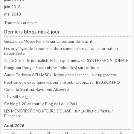
juin 2018
mai 2018
Toutes les archives
Derniers blogs mis à jour
Giscard au Musée Fenaille
sur
La senteur de l'esprit
Les privilèges de la nomenklatura communiste :...
sur
l'information
nationaliste
Ile de Groix : le journaliste Erik Tegnér une...
sur
SYNTHESE NATIONALE
Rouge sur Rouge (Sara, cuisine Dolomites)
sur
Latitude
Audio‑Technica ATH‑M50x : le son des vacances...
sur
upgradepc
Peut-on être excommunié pour une publication...
sur
BELGICATHO
Coeur brûlant
sur
Raymond Alcovère
III, v-viii
sur
;_
Ce blog à 20 ans
sur
Le Blog de Louis-Paul
LES MEMBRES FONDATEURS DE L'ASP...
sur
Le Blog du Pasteur
Blanchard
Août 2026
D
L
M
M
J
V
S