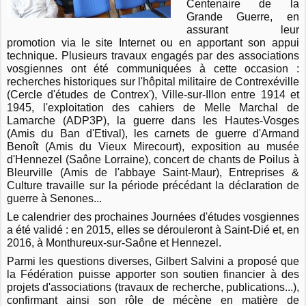
Centenaire de la
Grande Guerre, en
assurant leur
promotion via le site Internet ou en apportant son appui
technique. Plusieurs travaux engagés par des associations
vosgiennes ont été communiquées à cette occasion :
recherches historiques sur l'hôpital militaire de Contrexéville
(Cercle d'études de Contrex'), Ville-sur-Illon entre 1914 et
1945, l'exploitation des cahiers de Melle Marchal de
Lamarche (ADP3P), la guerre dans les Hautes-Vosges
(Amis du Ban d'Etival), les carnets de guerre d'Armand
Benoît (Amis du Vieux Mirecourt), exposition au musée
d'Hennezel (Saône Lorraine), concert de chants de Poilus à
Bleurville (Amis de l'abbaye Saint-Maur), Entreprises &
Culture travaille sur la période précédant la déclaration de
guerre à Senones...
Le calendrier des prochaines Journées d'études vosgiennes
a été validé : en 2015, elles se dérouleront à Saint-Dié et, en
2016, à Monthureux-sur-Saône et Hennezel.
Parmi les questions diverses, Gilbert Salvini a proposé que
la Fédération puisse apporter son soutien financier à des
projets d'associations (travaux de recherche, publications...),
confirmant ainsi son rôle de mécène en matière de