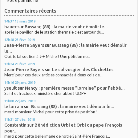
Notre patrimoine
Commentaires récents
14h37
13
mars 2019
bauer
sur
Bussang (88) : la mairie veut démolir le...
après le pavillon de le station thermale c est autour du...
12h48
23
févr. 2019
Jean-Pierre Snyers
sur
Bussang (88) : la mairie veut démolir
le...
Oui, total soutien à J-F Michel! Une pétition ne...
12h24
23
févr. 2019
Jean-Pierre Snyers
sur
Le col vosgien des Clochettes
Merci pour ces deux articles consacrés à deux cols de...
14h16
29
janv. 2019
yseult
sur
Nancy : première messe "lorraine" pour l'abbé...
Saint et fructueux ministère cher abbé ! UDP+
11h08
22
janv. 2019
le lorrain
sur
Bussang (88) : la mairie veut démolir le...
merci monsieur Michel pour cette prise de position !...
11h21
27
déc. 2018
Constantin
sur
Bénédiction Urbi et Orbi du pape François
pour...
merci pour cette belle image de notre Saint-Père François...