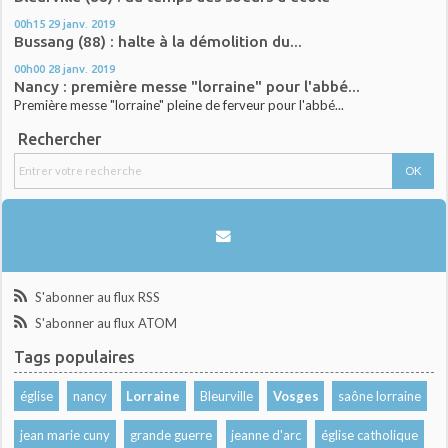
00h15
29
janv. 2019
Bussang (88) : halte à la démolition du...
00h00
28
janv. 2019
Nancy : première messe "lorraine" pour l'abbé...
Première messe "lorraine" pleine de ferveur pour l'abbé...
Rechercher
S'abonner au flux RSS
S'abonner au flux ATOM
Tags populaires
église
nancy
Lorraine
Bleurville
Vosges
saône lorraine
jean marie cuny
grande guerre
jeanne d'arc
église catholique