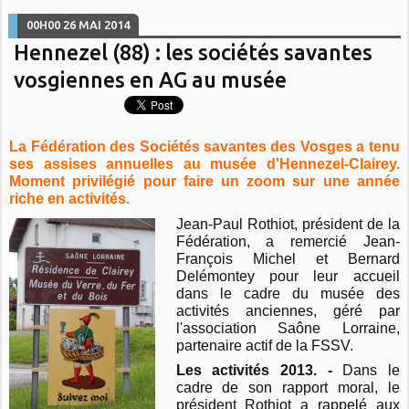
00H00
26
MAI 2014
Hennezel (88) : les sociétés savantes
vosgiennes en AG au musée
La Fédération des Sociétés savantes des Vosges a tenu
ses assises annuelles au musée d'Hennezel-Clairey.
Moment privilégié pour faire un zoom sur une année
riche en activités.
Jean-Paul Rothiot, président de la
Fédération, a remercié Jean-
François Michel et Bernard
Delémontey pour leur accueil
dans le cadre du musée des
activités anciennes, géré par
l'association Saône Lorraine,
partenaire actif de la FSSV.
Les activités 2013. -
Dans le
cadre de son rapport moral, le
président Rothiot a rappelé aux