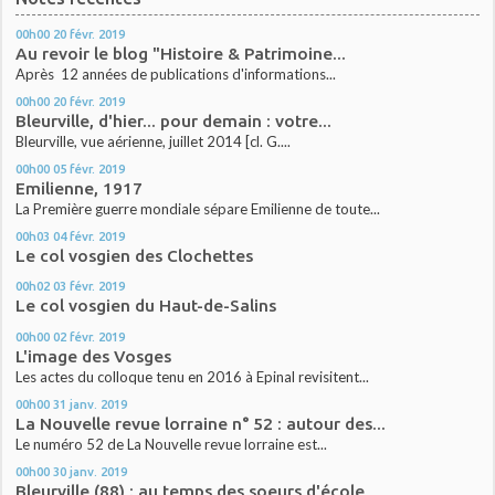
00h00
20
févr. 2019
Au revoir le blog "Histoire & Patrimoine...
Après 12 années de publications d'informations...
00h00
20
févr. 2019
Bleurville, d'hier... pour demain : votre...
Bleurville, vue aérienne, juillet 2014 [cl. G....
00h00
05
févr. 2019
Emilienne, 1917
La Première guerre mondiale sépare Emilienne de toute...
00h03
04
févr. 2019
Le col vosgien des Clochettes
00h02
03
févr. 2019
Le col vosgien du Haut-de-Salins
00h00
02
févr. 2019
L'image des Vosges
Les actes du colloque tenu en 2016 à Epinal revisitent...
00h00
31
janv. 2019
La Nouvelle revue lorraine n° 52 : autour des...
Le numéro 52 de La Nouvelle revue lorraine est...
00h00
30
janv. 2019
Bleurville (88) : au temps des soeurs d'école