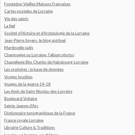
Fondation Vieilles Maisons Françaises
Cartes postales de Lorraine
Vie des saints
La Nef
Société d'Histoire et d'Archéologie de la Lorraine
Jean-Pierre Snyers, le blog spirituel
Martinvelle jadis
Champagne ou Lorraine, l'album photos
Chapellenie Bhx Charles de Habsbourg-Lorraine
Les oratoires : la base de données
Vosges Insolites
Images de la guerre 14-18
Les Amis de Saint-Nicolas-des-Lorrains
Boulevard Voltaire
Sainte Jeanne d'Arc
Dictionnaire topographique de la France
France royale Lorraine
Librairie Culture & Traditions
Lyautey, un homme, un château