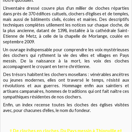
notre quotidien.
L'inventaire dressé couvre plus d'un millier de cloches réparties
dans près de 370 édifices cultuels, clochers d'églises et de temples,
mais aussi de bâtiments civils, écoles et mairies. Des descriptifs
techniques complètes utilement les notices sur chaque cloche, de
la plus ancienne, datant de 1398, installée à la cathédrale Saint-
Etienne de Metz, à celle de la chapelle de Morlange, coulée en
septembre 2009.
Un ouvrage indispensable pour comprendre les voix mystérieuses
des clochers qui rythment la vie des villes et villages en Pays
messin. De la naissance à la mort, les voix des cloches
accompagnent le croyant en terre chrétienne.
Des trésors habitent les clochers mosellans : vénérables ancêtres
ou jeunes modernes, elles ont traversé le temps, résisté aux
révolutions et aux guerres. Hommage enfin aux saintiers et
artisans campanaires, hommes de traditions qui ont fait naître ces
sympathiques résidentes de nos clochers.
Enfin, un index recense toutes les cloches des églises visitées
avec, pour chacunes d'elles, le nom du fondeur.
‡ De cloches en cloches. Du Pays messin à Thionville et