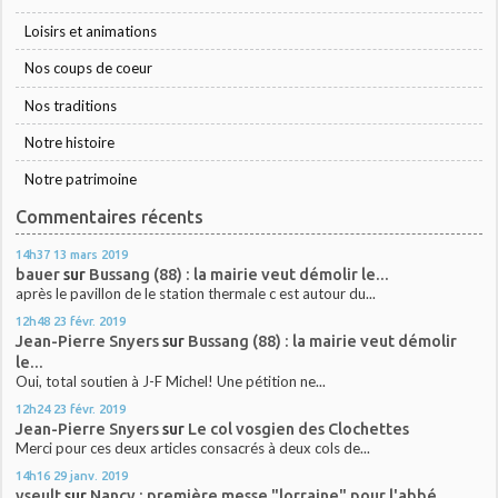
Loisirs et animations
Nos coups de coeur
Nos traditions
Notre histoire
Notre patrimoine
Commentaires récents
14h37
13
mars 2019
bauer
sur
Bussang (88) : la mairie veut démolir le...
après le pavillon de le station thermale c est autour du...
12h48
23
févr. 2019
Jean-Pierre Snyers
sur
Bussang (88) : la mairie veut démolir
le...
Oui, total soutien à J-F Michel! Une pétition ne...
12h24
23
févr. 2019
Jean-Pierre Snyers
sur
Le col vosgien des Clochettes
Merci pour ces deux articles consacrés à deux cols de...
14h16
29
janv. 2019
yseult
sur
Nancy : première messe "lorraine" pour l'abbé...