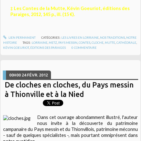
‡ Les Contes de la Mutte, Kévin Goeuriot, éditions des
Paraiges, 2012, 145 p., ill. (15 €).
LIEN PERMANENT
CATÉGORIES :
LES LIVRES EN LORRAINE
,
NOS TRADITIONS
,
NOTRE
HISTOIRE
TAGS :
LORRAINE
,
METZ
,
PAYS MESSIN
,
CONTES
,
CLOCHE
,
MUTTE
,
CATHÉDRALE
,
KÉVIN GOEURIOT
,
ÉDITIONS DES PARAIGES
0
COMMENTAIRE
00H00
24
FÉVR. 2012
De cloches en cloches, du Pays messin
à Thionville et à la Nied
Dans cet ouvrage abondamment illustré, l'auteur
nous invite à la découverte du patrimoine
campanaire du Pays messin et du Thionvillois, patrimoine méconnu
- sauf de quelques spécialistes -, mais pourtant omniprésent dans