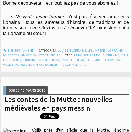
Bonne découverte... et n'oubliez pas de vous abonnez !
...
La Nouvelle revue lorraine
n'est pas réservée aux seuls
Lorrains : tous les amateurs d'histoire, de traditions et de
terroirs sont bien sûrs invités à découvrir "le" bimestriel qui a
la Lorraine au cœur !
LIEN PERMANENT
CATÉGORIES :
LA VIE EN LORRAINE
,
LES LIVRES EN LORRAINE
,
LOISIRS ET ANIMATIONS
,
NOTRE HISTOIRE
TAGS :
LA NOUVELLE REVUE LORRAINE
,
JEAN
MARIE CUNY
,
LORRAINE
,
VOSGES
,
MEUSE
,
MOSELLE
,
MEURTHE ET MOSELLE
,
BASSIGNY
,
VÔGE
,
PAYS MESSIN
,
SAINTOIS
,
BARROIS
0
COMMENTAIRE
00H00
10
MARS 2013
Les contes de la Mutte : nouvelles
médiévales en pays messin
Voilà près d'un siècle que la Mutte, l'énorme