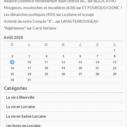
Respice Domine in testamentum tuum (Introit du...
sur
BELGICATHO
Mougeons, moutruches et muselières (636)
sur
ET POURQUOI DONC ?
Les dimanches poétiques (405)
sur
La plume et la page
Activité de notre Compte ”X”...
sur
LAFAUTEAROUSSEAU
*Algériennes*
sur
Carré Verlaine
Août 2026
D
L
M
M
J
V
S
1
2
3
4
5
6
7
8
9
10
11
12
13
14
15
16
17
18
19
20
21
22
23
24
25
26
27
28
29
30
31
Catégories
La vie à Bleurville
La vie en Lorraine
La vie en Saône Lorraine
Les livres en Lorraine