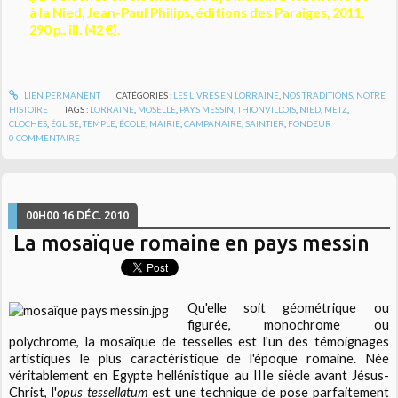
à la Nied, Jean-Paul Philips, éditions des Paraiges, 2011,
290 p., ill. (42 €).
LIEN PERMANENT
CATÉGORIES :
LES LIVRES EN LORRAINE
,
NOS TRADITIONS
,
NOTRE
HISTOIRE
TAGS :
LORRAINE
,
MOSELLE
,
PAYS MESSIN
,
THIONVILLOIS
,
NIED
,
METZ
,
CLOCHES
,
ÉGLISE
,
TEMPLE
,
ÉCOLE
,
MAIRIE
,
CAMPANAIRE
,
SAINTIER
,
FONDEUR
0
COMMENTAIRE
00H00
16
DÉC. 2010
La mosaïque romaine en pays messin
Qu'elle soit géométrique ou
figurée, monochrome ou
polychrome, la mosaïque de tesselles est l'un des témoignages
artistiques le plus caractéristique de l'époque romaine. Née
véritablement en Egypte hellénistique au IIIe siècle avant Jésus-
Christ, l'
opus tessellatum
est une technique de pose parfaitement