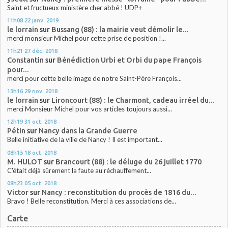
Saint et fructueux ministère cher abbé ! UDP+
11h08
22
janv. 2019
le lorrain
sur
Bussang (88) : la mairie veut démolir le...
merci monsieur Michel pour cette prise de position !...
11h21
27
déc. 2018
Constantin
sur
Bénédiction Urbi et Orbi du pape François
pour...
merci pour cette belle image de notre Saint-Père François...
13h16
29
nov. 2018
le lorrain
sur
Lironcourt (88) : le Charmont, cadeau irréel du...
merci Monsieur Michel pour vos articles toujours aussi...
12h19
31
oct. 2018
Pétin
sur
Nancy dans la Grande Guerre
Belle initiative de la ville de Nancy ! Il est important...
08h15
18
oct. 2018
M. HULOT
sur
Brancourt (88) : le déluge du 26 juillet 1770
C'était déjà sûrement la faute au réchauffement...
08h23
05
oct. 2018
Victor
sur
Nancy : reconstitution du procès de 1816 du...
Bravo ! Belle reconstitution. Merci à ces associations de...
Carte