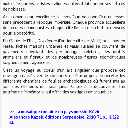
maîtrisée par les artistes italiques qui vont lui donner ses lettres
de noblesse.
Ars romana par excellence, la mosaïque va connaître un essor
sans précédent à l'époque impériale. Chaque province accueillera
des écoles de mosaïstes, chaque cité livrera des chefs-d'oeuvres
pour la postérité.
En Gaule de l'Est,
Divodorum
(l'antique cité de Metz) n'est pas en
reste. Riches maisons urbaines et
villae
rurales se couvrent de
pavements dévoilant des personnages célèbres, des motifs
animaliers et floraux et de nombreuses figures géométriques
soigneusement agencées.
C'est un voyage au coeur d'un art singulier que propose cet
ouvrage réalisé avec le concours de l'Inrap qui a supervisé les
différents chantiers de fouilles archéologiques où furent mis au
jour des éléments de mosaïques. Partez à la découverte d'un
patrimoine immémorial qui offre des vestiges remarquables.
>> La mosaïque romaine en pays messin, Kévin
Alexandre Kazek, éditions Serpenoise, 2010, 71 p., ill. (22
€).