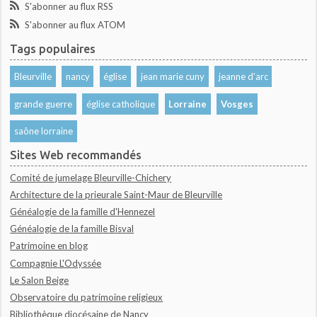
S'abonner au flux RSS
S'abonner au flux ATOM
Tags populaires
Bleurville
nancy
église
jean marie cuny
jeanne d'arc
grande guerre
église catholique
Lorraine
Vosges
saône lorraine
Sites Web recommandés
Comité de jumelage Bleurville-Chichery
Architecture de la prieurale Saint-Maur de Bleurville
Généalogie de la famille d'Hennezel
Généalogie de la famille Bisval
Patrimoine en blog
Compagnie L'Odyssée
Le Salon Beige
Observatoire du patrimoine religieux
Bibliothèque diocésaine de Nancy