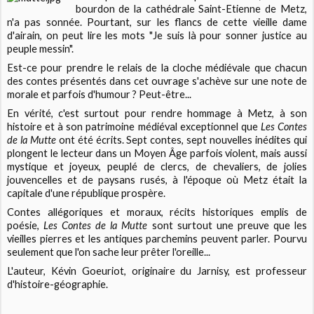
bourdon de la cathédrale Saint-Etienne de Metz,
n'a pas sonnée. Pourtant, sur les flancs de cette vieille dame
d'airain, on peut lire les mots "Je suis là pour sonner justice au
peuple messin".
Est-ce pour prendre le relais de la cloche médiévale que chacun
des contes présentés dans cet ouvrage s'achève sur une note de
morale et parfois d'humour ? Peut-être...
En vérité, c'est surtout pour rendre hommage à Metz, à son
histoire et à son patrimoine médiéval exceptionnel que
Les Contes
de la Mutte
ont été écrits. Sept contes, sept nouvelles inédites qui
plongent le lecteur dans un Moyen Âge parfois violent, mais aussi
mystique et joyeux, peuplé de clercs, de chevaliers, de jolies
jouvencelles et de paysans rusés, à l'époque où Metz était la
capitale d'une république prospère.
Contes allégoriques et moraux, récits historiques emplis de
poésie,
Les Contes de la Mutte
sont surtout une preuve que les
vieilles pierres et les antiques parchemins peuvent parler. Pourvu
seulement que l'on sache leur prêter l'oreille...
L'auteur, Kévin Goeuriot, originaire du Jarnisy, est professeur
d'histoire-géographie.