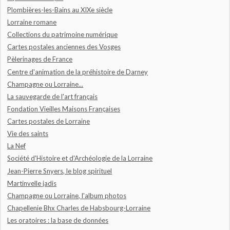
Plombières-les-Bains au XIXe siècle
Lorraine romane
Collections du patrimoine numérique
Cartes postales anciennes des Vosges
Pèlerinages de France
Centre d'animation de la préhistoire de Darney
Champagne ou Lorraine...
La sauvegarde de l'art français
Fondation Vieilles Maisons Françaises
Cartes postales de Lorraine
Vie des saints
La Nef
Société d'Histoire et d'Archéologie de la Lorraine
Jean-Pierre Snyers, le blog spirituel
Martinvelle jadis
Champagne ou Lorraine, l'album photos
Chapellenie Bhx Charles de Habsbourg-Lorraine
Les oratoires : la base de données