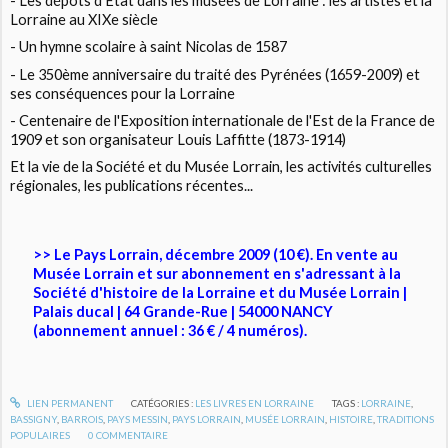
- Les dépôts d'Etat dans les musées de Lorraine : les artistes et la
Lorraine au XIXe siècle
- Un hymne scolaire à saint Nicolas de 1587
- Le 350ème anniversaire du traité des Pyrénées (1659-2009) et
ses conséquences pour la Lorraine
- Centenaire de l'Exposition internationale de l'Est de la France de
1909 et son organisateur Louis Laffitte (1873-1914)
Et la vie de la Société et du Musée Lorrain, les activités culturelles
régionales, les publications récentes...
>> Le Pays Lorrain, décembre 2009 (10 €). En vente au
Musée Lorrain et sur abonnement en s'adressant à la
Société d'histoire de la Lorraine et du Musée Lorrain |
Palais ducal | 64 Grande-Rue | 54000 NANCY
(abonnement annuel : 36 € / 4 numéros).
LIEN PERMANENT
CATÉGORIES :
LES LIVRES EN LORRAINE
TAGS :
LORRAINE
,
BASSIGNY
,
BARROIS
,
PAYS MESSIN
,
PAYS LORRAIN
,
MUSÉE LORRAIN
,
HISTOIRE
,
TRADITIONS
POPULAIRES
0
COMMENTAIRE