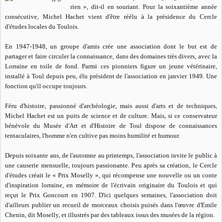
rien »
, dit-il en souriant. Pour la soixantième année
consécutive, Michel Hachet vient d'être réélu à la présidence du Cercle
d'études locales du Toulois.
En 1947-1948, un groupe d'amis crée une association dont le but est de
partager et faire circuler la connaissance, dans des domaines très divers, avec la
Lorraine en toile de fond. Parmi ces pionniers figure un jeune vétérinaire,
installé à Toul depuis peu, élu président de l'association en janvier 1949. Une
fonction qu'il occupe toujours.
Féru d'histoire, passionné d'archéologie, mais aussi d'arts et de techniques,
Michel Hachet est un puits de science et de culture. Mais, si ce conservateur
bénévole du Musée d'Art et d'Histoire de Toul dispose de connaissances
tentaculaires, l'homme n'en cultive pas moins humilité et humour.
Depuis soixante ans, de l'automne au printemps, l'association invite le public à
une causerie mensuelle, toujours passionante. Peu après sa création, le Cercle
d'études créait le « Prix Moselly », qui récompense une nouvelle ou un conte
d'inspiration lorraine, en mémoire de l'écrivain originaire du Toulois et qui
reçut le Prix Goncourt en 1907. D'ici quelques semaines, l'association doit
d'ailleurs publier un recueil de morceaux choisis puisés dans l'œuvre d'Emile
Chenin, dit Moselly, et illustrés par des tableaux issus des musées de la région.