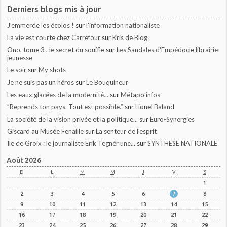
Derniers blogs mis à jour
J’emmerde les écolos !
sur
l'information nationaliste
La vie est courte chez Carrefour
sur
Kris de Blog
Ono, tome 3 , le secret du souffle
sur
Les Sandales d'Empédocle librairie
jeunesse
Le soir
sur
My shots
Je ne suis pas un héros
sur
Le Bouquineur
Les eaux glacées de la modernité...
sur
Métapo infos
”Reprends ton pays. Tout est possible.”
sur
Lionel Baland
La société de la vision privée et la politique...
sur
Euro-Synergies
Giscard au Musée Fenaille
sur
La senteur de l'esprit
Ile de Groix : le journaliste Erik Tegnér une...
sur
SYNTHESE NATIONALE
Août 2026
D
L
M
M
J
V
S
1
2
3
4
5
6
7
8
9
10
11
12
13
14
15
16
17
18
19
20
21
22
23
24
25
26
27
28
29