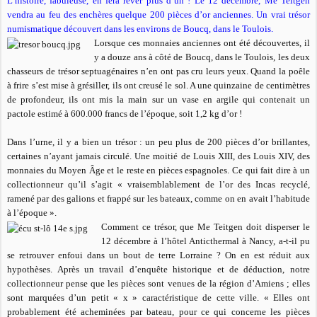
L’histoire, fabuleuse, en fera rêver plus d’un ! Le 12 décembre, Me Teitgen
vendra au feu des enchères quelque 200 pièces d’or anciennes. Un vrai trésor
numismatique découvert dans les environs de Boucq, dans le Toulois.
Lorsque ces monnaies anciennes ont été découvertes, il
y a douze ans à côté de Boucq, dans le Toulois, les deux
chasseurs de trésor septuagénaires n’en ont pas cru leurs yeux. Quand la poêle
à frire s’est mise à grésiller, ils ont creusé le sol. A une quinzaine de centimètres
de profondeur, ils ont mis la main sur un vase en argile qui contenait un
pactole estimé à 600.000 francs de l’époque, soit 1,2 kg d’or !
Dans l’urne, il y a bien un trésor : un peu plus de 200 pièces d’or brillantes,
certaines n’ayant jamais circulé. Une moitié de Louis XIII, des Louis XIV, des
monnaies du Moyen Âge et le reste en pièces espagnoles. Ce qui fait dire à un
collectionneur qu’il s’agit
« vraisemblablement de l’or des Incas recyclé,
ramené par des galions et frappé sur les bateaux, comme on en avait l’habitude
à l’époque ».
Comment ce trésor, que Me Teitgen doit disperser le
12 décembre à l’hôtel Anticthermal à Nancy, a-t-il pu
se retrouver enfoui dans un bout de terre Lorraine ? On en est réduit aux
hypothèses. Après un travail d’enquête historique et de déduction, notre
collectionneur pense que les pièces sont venues de la région d’Amiens ; elles
sont marquées d’un petit « x » caractéristique de cette ville.
« Elles ont
probablement été acheminées par bateau, pour ce qui concerne les pièces