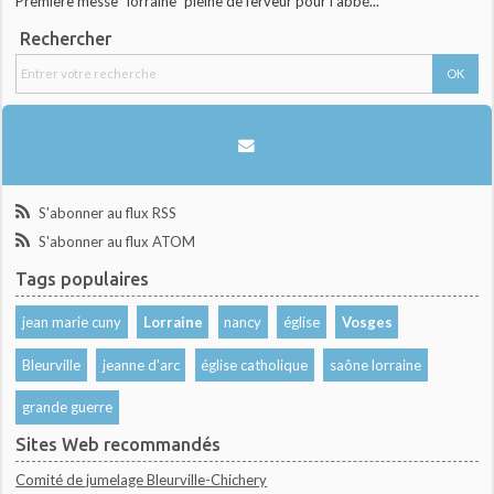
Première messe "lorraine" pleine de ferveur pour l'abbé...
Rechercher
S'abonner au flux RSS
S'abonner au flux ATOM
Tags populaires
jean marie cuny
Lorraine
nancy
église
Vosges
Bleurville
jeanne d'arc
église catholique
saône lorraine
grande guerre
Sites Web recommandés
Comité de jumelage Bleurville-Chichery