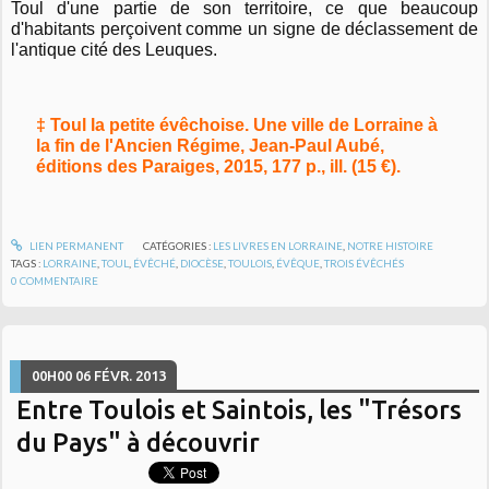
Toul d'une partie de son territoire, ce que beaucoup
d'habitants perçoivent comme un signe de déclassement de
l'antique cité des Leuques.
‡ Toul la petite évêchoise. Une ville de Lorraine à
la fin de l'Ancien Régime, Jean-Paul Aubé,
éditions des Paraiges, 2015, 177 p., ill. (15 €).
LIEN PERMANENT
CATÉGORIES :
LES LIVRES EN LORRAINE
,
NOTRE HISTOIRE
TAGS :
LORRAINE
,
TOUL
,
ÉVÊCHÉ
,
DIOCÈSE
,
TOULOIS
,
ÉVÊQUE
,
TROIS ÉVÊCHÉS
0
COMMENTAIRE
00H00
06
FÉVR. 2013
Entre Toulois et Saintois, les "Trésors
du Pays" à découvrir