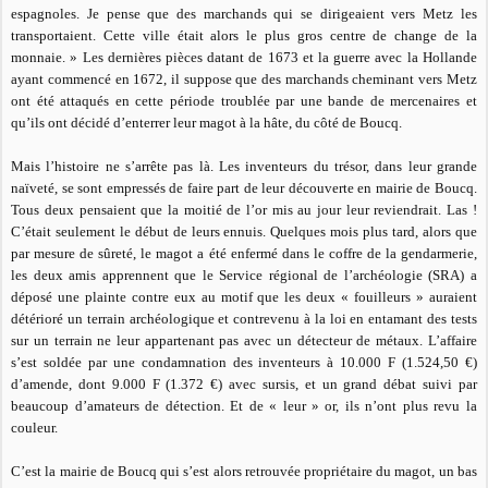
espagnoles. Je pense que des marchands qui se dirigeaient vers Metz les
transportaient. Cette ville était alors le plus gros centre de change de la
monnaie. »
Les dernières pièces datant de 1673 et la guerre avec la Hollande
ayant commencé en 1672, il suppose que des marchands cheminant vers Metz
ont été attaqués en cette période troublée par une bande de mercenaires et
qu’ils ont décidé d’enterrer leur magot à la hâte, du côté de Boucq.
Mais l’histoire ne s’arrête pas là. Les inventeurs du trésor, dans leur grande
naïveté, se sont empressés de faire part de leur découverte en mairie de Boucq.
Tous deux pensaient que la moitié de l’or mis au jour leur reviendrait. Las !
C’était seulement le début de leurs ennuis. Quelques mois plus tard, alors que
par mesure de sûreté, le magot a été enfermé dans le coffre de la gendarmerie,
les deux amis apprennent que le Service régional de l’archéologie (SRA) a
déposé une plainte contre eux au motif que les deux « fouilleurs » auraient
détérioré un terrain archéologique et contrevenu à la loi en entamant des tests
sur un terrain ne leur appartenant pas avec un détecteur de métaux. L’affaire
s’est soldée par une condamnation des inventeurs à 10.000 F (1.524,50 €)
d’amende, dont 9.000 F (1.372 €) avec sursis, et un grand débat suivi par
beaucoup d’amateurs de détection. Et de « leur » or, ils n’ont plus revu la
couleur.
C’est la mairie de Boucq qui s’est alors retrouvée propriétaire du magot, un bas