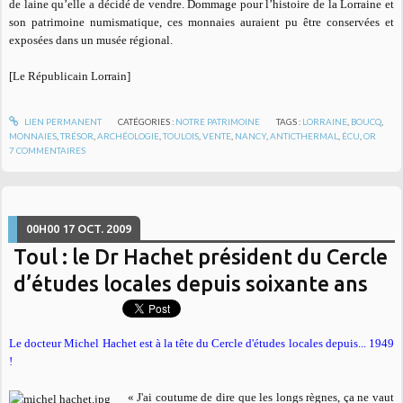
de laine qu’elle a décidé de vendre. Dommage pour l’histoire de la Lorraine et
son patrimoine numismatique, ces monnaies auraient pu être conservées et
exposées dans un musée régional.
[Le Républicain Lorrain]
LIEN PERMANENT
CATÉGORIES :
NOTRE PATRIMOINE
TAGS :
LORRAINE
,
BOUCQ
,
MONNAIES
,
TRÉSOR
,
ARCHÉOLOGIE
,
TOULOIS
,
VENTE
,
NANCY
,
ANTICTHERMAL
,
ÉCU
,
OR
7
COMMENTAIRES
00H00
17
OCT. 2009
Toul : le Dr Hachet président du Cercle
d’études locales depuis soixante ans
Le docteur Michel Hachet est à la tête du Cercle d'études locales depuis... 1949
!
«
J'ai coutume de dire que les longs règnes, ça ne vaut