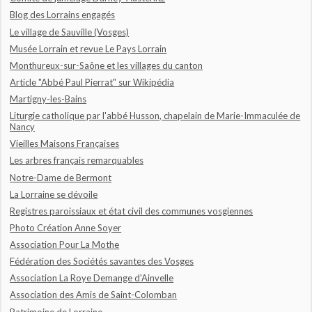
Blog des Lorrains engagés
Le village de Sauville (Vosges)
Musée Lorrain et revue Le Pays Lorrain
Monthureux-sur-Saône et les villages du canton
Article "Abbé Paul Pierrat" sur Wikipédia
Martigny-les-Bains
Liturgie catholique par l'abbé Husson, chapelain de Marie-Immaculée de
Nancy
Vieilles Maisons Françaises
Les arbres français remarquables
Notre-Dame de Bermont
La Lorraine se dévoile
Registres paroissiaux et état civil des communes vosgiennes
Photo Création Anne Soyer
Association Pour La Mothe
Fédération des Sociétés savantes des Vosges
Association La Roye Demange d'Ainvelle
Association des Amis de Saint-Colomban
Patrimoine de Lorraine