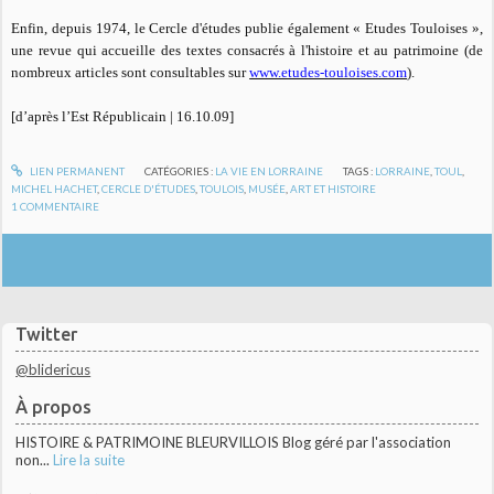
Enfin, depuis 1974, le Cercle d'études publie également «
Etudes Touloises »
,
une revue qui accueille des textes consacrés à l'histoire et au patrimoine (de
nombreux articles sont consultables sur
www.etudes-touloises.com
).
[d’après l’Est Républicain | 16.10.09]
LIEN PERMANENT
CATÉGORIES :
LA VIE EN LORRAINE
TAGS :
LORRAINE
,
TOUL
,
MICHEL HACHET
,
CERCLE D'ÉTUDES
,
TOULOIS
,
MUSÉE
,
ART ET HISTOIRE
1
COMMENTAIRE
Twitter
@blidericus
À propos
HISTOIRE & PATRIMOINE BLEURVILLOIS Blog géré par l'association
non...
Lire la suite