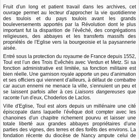
Fruit d'un long et patient travail dans les archives, cet
ouvrage permet au lecteur d'approcher la vie quotidienne
des toulois et du pays toulois avant les grands
bouleversements apportés par la Révolution dont le plus
important fut la disparition de l'évêché, des congrégations
religieuses, des abbayes et les transferts massifs des
propriétés de l'Eglise vers la bourgeoisie et la paysannerie
aisée.
Entré sous la protection du royaume de France depuis 1552,
Toul est l'un des Trois Evêchés avec Verdun et Metz. Si sa
fonction administrative est limitée, sa fonction militaire est
bien réelle. Une garnison royale apporte un peu d'animation
et ses officiers qui viennent d'ailleurs, à défaut de combattre
car aucun ennemi ne menace la ville, s'ennuient un peu et
se laissent parfois aller à ces
Liaisons dangereuses
que
raconte l'un d'eux, Choderlos de Laclos.
Ville d'Eglise, Toul est alors depuis un millénaire une cité
épiscopale dans laquelle l'évêque doit compter avec les
chanoines d'un chapitre richement pourvu et laisser une
totale liberté aux grandes abbayes propriétaires d'une
parties des vignes, des terres et des forêts des environs. La
fondation récente du diocèse de Nancy ampute celui de