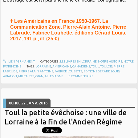
‡ Les Américains en France 1950-1967. La
Communication Zone, Pierre-Alain Antoine, Pierre
Labrude, Fabrice Loubette, éditions Gérard Louis,
2017, 191 p., ill. (25 €).
LIEN PERMANENT
CATÉGORIES :
LES LIVRES EN LORRAINE
,
NOTRE HISTOIRE
,
NOTRE
PATRIMOINE
TAGS :
LORRAINE
,
AMÉRICAINS
,
CANADIENS
,
TOUL
,
TOULOIS
,
PIERRE
LABRUDE
,
PIERRE ALAIN ANTOINE
,
FABRICE LOUBETTE
,
ÉDITIONS GÉRARD LOUIS
,
AVIATION
,
MILITAIRES
,
OTAN
,
ALLEMAGNE
0
COMMENTAIRE
00H00
27
JANV. 2016
Toul la petite évêchoise : une ville de
Lorraine à la fin de l'Ancien Régime