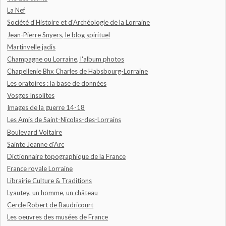
La Nef
Société d'Histoire et d'Archéologie de la Lorraine
Jean-Pierre Snyers, le blog spirituel
Martinvelle jadis
Champagne ou Lorraine, l'album photos
Chapellenie Bhx Charles de Habsbourg-Lorraine
Les oratoires : la base de données
Vosges Insolites
Images de la guerre 14-18
Les Amis de Saint-Nicolas-des-Lorrains
Boulevard Voltaire
Sainte Jeanne d'Arc
Dictionnaire topographique de la France
France royale Lorraine
Librairie Culture & Traditions
Lyautey, un homme, un château
Cercle Robert de Baudricourt
Les oeuvres des musées de France