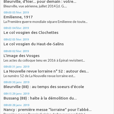
Bleurville, d'hier... pour demain : votre...
Bleurville, vue aérienne, juillet 2014 [cl. G....
00h00
05
févr. 2019
Emilienne, 1917
La Première guerre mondiale sépare Emilienne de toute...
00h03
04
févr. 2019
Le col vosgien des Clochettes
00h02
03
févr. 2019
Le col vosgien du Haut-de-Salins
00h00
02
févr. 2019
L'image des Vosges
Les actes du colloque tenu en 2016 à Epinal revisitent...
00h00
31
janv. 2019
La Nouvelle revue lorraine n° 52 : autour des...
Le numéro 52 de La Nouvelle revue lorraine est...
00h00
30
janv. 2019
Bleurville (88) : au temps des soeurs d'école
00h15
29
janv. 2019
Bussang (88) : halte à la démolition du...
00h00
28
janv. 2019
Nancy : première messe "lorraine" pour l'abbé...