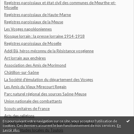
Registres paroissiaux et état civil des communes de Meurthe-et-
Moselle
Registres paroissiaux de Haute-Marne
Registres paroissiaux de la Meuse
Les Vosges napoléoniennes
Kiosque lorrain : la presse lorraine 1914-1918
Registres paroissiaux de Moselle
Addi Bâ, héros méconnu de la Résistance vosgienne
Art lorrain aux enchères
Association des Amis de Morimond
Châtillon-sur-Saône
La Société d'émulation du département des Vosges
Les Amis du Vieux Mirecourt Regain
Parc naturel régional des sources Saône-Meuse
Union nationale des combattants
Scouts unitaires de France
Arts des religions
En poursuivant votre navigation sur ce site, vous acceptez l'utilisation de
Centre de Recherche Universitaire Lorrain d'Histoire
cookies. Ces derniers assurent le bon fonctionnement de nos services.
En
savoir plus
.
Cercle d'études locales du Toulois