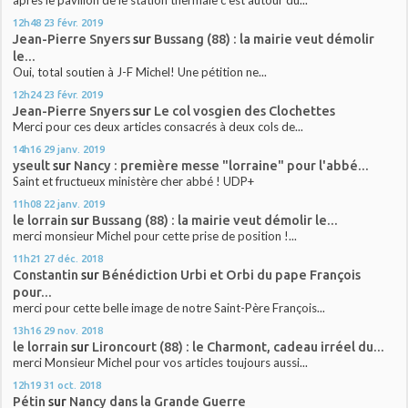
12h48
23
févr. 2019
Jean-Pierre Snyers
sur
Bussang (88) : la mairie veut démolir
le...
Oui, total soutien à J-F Michel! Une pétition ne...
12h24
23
févr. 2019
Jean-Pierre Snyers
sur
Le col vosgien des Clochettes
Merci pour ces deux articles consacrés à deux cols de...
14h16
29
janv. 2019
yseult
sur
Nancy : première messe "lorraine" pour l'abbé...
Saint et fructueux ministère cher abbé ! UDP+
11h08
22
janv. 2019
le lorrain
sur
Bussang (88) : la mairie veut démolir le...
merci monsieur Michel pour cette prise de position !...
11h21
27
déc. 2018
Constantin
sur
Bénédiction Urbi et Orbi du pape François
pour...
merci pour cette belle image de notre Saint-Père François...
13h16
29
nov. 2018
le lorrain
sur
Lironcourt (88) : le Charmont, cadeau irréel du...
merci Monsieur Michel pour vos articles toujours aussi...
12h19
31
oct. 2018
Pétin
sur
Nancy dans la Grande Guerre