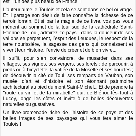
est "l’un des plus beaux de France" !
L'auteur aime le Toulois et cela se sent dans ce bel ouvrage.
Et il partage son désir de faire connaître la richesse de ce
terroir lorrain. Et si par la magie de ce livre, vos pas vous
mènent au sommet de la tour sud de la cathédrale Saint-
Etienne de Toul, admirez ce pays : dans la douceur de ses
vallons se perpétuent, l’esprit des Leuques, le respect de la
terre nourissière, la sagesse des gens qui connaissent et
vivent leur Histoire, l’envie de créer et de bien vivre...
Il suffit, pour s’en convaincre, de musarder dans ses
villages, ses vignes, ses vergers, ses forêts ; de parcourir, à
pieds ou à bicyclette, la vallée de la Moselle et ses boucles ;
de découvrir la cité de Toul, ses remparts de Vauban, son
musée d’art et d’histoire et son étonnant patrimoine
architectural au pied du mont Saint-Michel... Et de prendre la
"route du vin et de la mirabelle" qui, de Blénod-lès-Toul à
Lucey, longe les côtes et invite à de belles découvertes
naturelles ou gustatives.
Un livre-promenade riche de l'histoire de ce pays et des
belles images de ses paysages qui vous fera aimer le
Toulois !