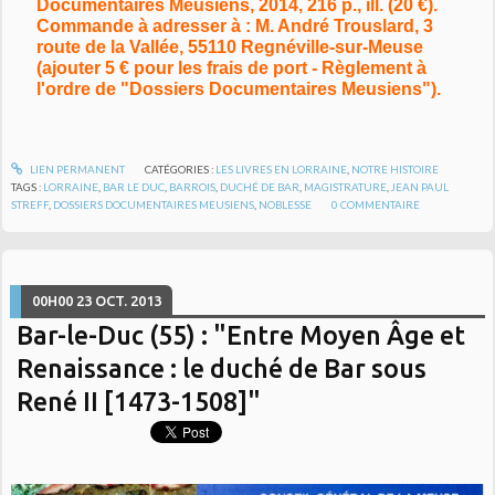
Documentaires Meusiens, 2014, 216 p., ill. (20 €).
Commande à adresser à : M. André Trouslard, 3
route de la Vallée, 55110 Regnéville-sur-Meuse
(ajouter 5 € pour les frais de port - Règlement à
l'ordre de "Dossiers Documentaires Meusiens").
LIEN PERMANENT
CATÉGORIES :
LES LIVRES EN LORRAINE
,
NOTRE HISTOIRE
TAGS :
LORRAINE
,
BAR LE DUC
,
BARROIS
,
DUCHÉ DE BAR
,
MAGISTRATURE
,
JEAN PAUL
STREFF
,
DOSSIERS DOCUMENTAIRES MEUSIENS
,
NOBLESSE
0
COMMENTAIRE
00H00
23
OCT. 2013
Bar-le-Duc (55) : "Entre Moyen Âge et
Renaissance : le duché de Bar sous
René II [1473-1508]"