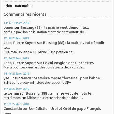
Notre patrimoine
Commentaires récents
14h37
13
mars 2019
bauer
sur
Bussang (88) : la mairie veut démolir le...
après le pavillon de le station thermale c est autour du...
12h48
23
févr. 2019
Jean-Pierre Snyers
sur
Bussang (88) : la mairie veut démolir
le...
Oui, total soutien à J-F Michel! Une pétition ne...
12h24
23
févr. 2019
Jean-Pierre Snyers
sur
Le col vosgien des Clochettes
Merci pour ces deux articles consacrés à deux cols de...
14h16
29
janv. 2019
yseult
sur
Nancy : première messe "lorraine" pour l'abbé...
Saint et fructueux ministère cher abbé ! UDP+
11h08
22
janv. 2019
le lorrain
sur
Bussang (88) : la mairie veut démolir le...
merci monsieur Michel pour cette prise de position !...
11h21
27
déc. 2018
Constantin
sur
Bénédiction Urbi et Orbi du pape François
pour...