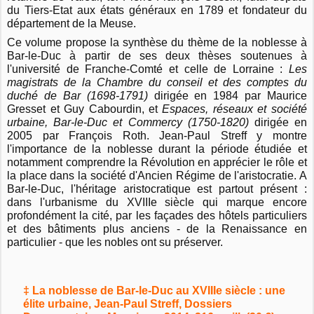
du Tiers-Etat aux états généraux en 1789 et fondateur du
département de la Meuse.
Ce volume propose la synthèse du thème de la noblesse à
Bar-le-Duc à partir de ses deux thèses soutenues à
l'université de Franche-Comté et celle de Lorraine :
Les
magistrats de la Chambre du conseil et des comptes du
duché de Bar (1698-1791)
dirigée en 1984 par Maurice
Gresset et Guy Cabourdin, et
Espaces, réseaux et société
urbaine, Bar-le-Duc et Commercy (1750-1820)
dirigée en
2005 par François Roth. Jean-Paul Streff y montre
l'importance de la noblesse durant la période étudiée et
notamment comprendre la Révolution en apprécier le rôle et
la place dans la société d'Ancien Régime de l'aristocratie. A
Bar-le-Duc, l'héritage aristocratique est partout présent :
dans l'urbanisme du XVIIIe siècle qui marque encore
profondément la cité, par les façades des hôtels particuliers
et des bâtiments plus anciens - de la Renaissance en
particulier - que les nobles ont su préserver.
‡ La noblesse de Bar-le-Duc au XVIIIe siècle : une
élite urbaine, Jean-Paul Streff, Dossiers