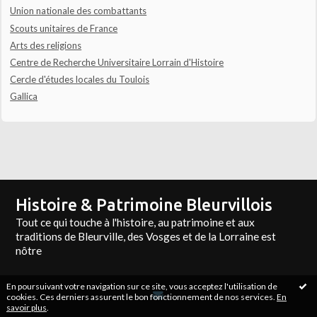
Union nationale des combattants
Scouts unitaires de France
Arts des religions
Centre de Recherche Universitaire Lorrain d'Histoire
Cercle d'études locales du Toulois
Gallica
Histoire & Patrimoine Bleurvillois
Tout ce qui touche à l'histoire, au patrimoine et aux
traditions de Bleurville, des Vosges et de la Lorraine est
nôtre
En poursuivant votre navigation sur ce site, vous acceptez l'utilisation de
cookies. Ces derniers assurent le bon fonctionnement de nos services.
En
savoir plus
.