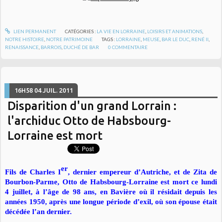
LIEN PERMANENT
CATÉGORIES :
LA VIE EN LORRAINE
,
LOISIRS ET ANIMATIONS
,
NOTRE HISTOIRE
,
NOTRE PATRIMOINE
TAGS :
LORRAINE
,
MEUSE
,
BAR LE DUC
,
RENÉ II
,
RENAISSANCE
,
BARROIS
,
DUCHÉ DE BAR
0
COMMENTAIRE
16H58
04
JUIL. 2011
Disparition d'un grand Lorrain :
l'archiduc Otto de Habsbourg-
Lorraine est mort
er
Fils de Charles I
, dernier empereur d’Autriche, et de Zita de
Bourbon-Parme, Otto de Habsbourg-Lorraine est mort ce lundi
4 juillet, à l’âge de 98 ans, en Bavière où il résidait depuis les
années 1950, après une longue période d’exil, où son épouse était
décédée l’an dernier.