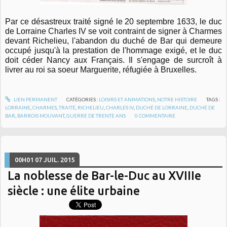
Par ce désastreux traité signé le 20 septembre 1633, le duc
de Lorraine Charles IV se voit contraint de signer à Charmes
devant Richelieu, l'abandon du duché de Bar qui demeure
occupé jusqu'à la prestation de l'hommage exigé, et le duc
doit céder Nancy aux Français. Il s'engage de surcroît à
livrer au roi sa soeur Marguerite, réfugiée à Bruxelles.
LIEN PERMANENT
CATÉGORIES :
LOISIRS ET ANIMATIONS
,
NOTRE HISTOIRE
TAGS :
LORRAINE
,
CHARMES
,
TRAITÉ
,
RICHELIEU
,
CHARLES IV
,
DUCHÉ DE LORRAINE
,
DUCHÉ DE
BAR
,
BARROIS MOUVANT
,
GUERRE DE TRENTE ANS
0
COMMENTAIRE
00H01
07
JUIL. 2015
La noblesse de Bar-le-Duc au XVIIIe
siècle : une élite urbaine