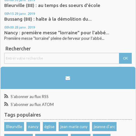
Bleurville (88) : au temps des soeurs d'école
00h15
29
janv. 2019
Bussang (88) : halte à la démolition du...
00h00
28
janv. 2019
Nancy : première messe "lorraine" pour l'abbé...
Première messe "lorraine" pleine de ferveur pour l'abbé...
Rechercher
S'abonner au flux RSS
S'abonner au flux ATOM
Tags populaires
Bleurville
nancy
église
jean marie cuny
jeanne d'arc