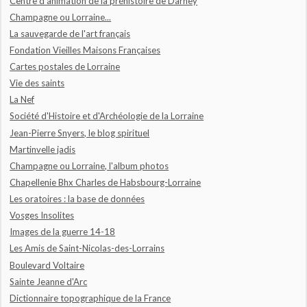
Centre d'animation de la préhistoire de Darney
Champagne ou Lorraine...
La sauvegarde de l'art français
Fondation Vieilles Maisons Françaises
Cartes postales de Lorraine
Vie des saints
La Nef
Société d'Histoire et d'Archéologie de la Lorraine
Jean-Pierre Snyers, le blog spirituel
Martinvelle jadis
Champagne ou Lorraine, l'album photos
Chapellenie Bhx Charles de Habsbourg-Lorraine
Les oratoires : la base de données
Vosges Insolites
Images de la guerre 14-18
Les Amis de Saint-Nicolas-des-Lorrains
Boulevard Voltaire
Sainte Jeanne d'Arc
Dictionnaire topographique de la France