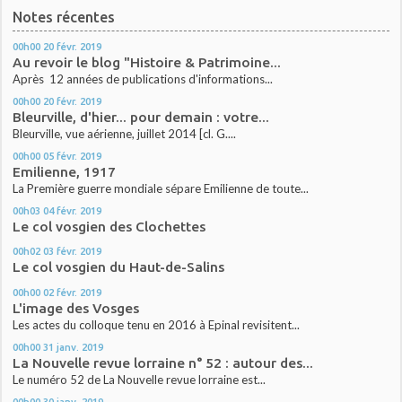
Notes récentes
00h00
20
févr. 2019
Au revoir le blog "Histoire & Patrimoine...
Après 12 années de publications d'informations...
00h00
20
févr. 2019
Bleurville, d'hier... pour demain : votre...
Bleurville, vue aérienne, juillet 2014 [cl. G....
00h00
05
févr. 2019
Emilienne, 1917
La Première guerre mondiale sépare Emilienne de toute...
00h03
04
févr. 2019
Le col vosgien des Clochettes
00h02
03
févr. 2019
Le col vosgien du Haut-de-Salins
00h00
02
févr. 2019
L'image des Vosges
Les actes du colloque tenu en 2016 à Epinal revisitent...
00h00
31
janv. 2019
La Nouvelle revue lorraine n° 52 : autour des...
Le numéro 52 de La Nouvelle revue lorraine est...
00h00
30
janv. 2019