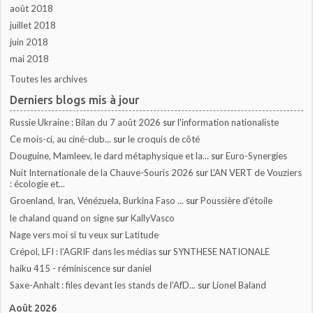
août 2018
juillet 2018
juin 2018
mai 2018
Toutes les archives
Derniers blogs mis à jour
Russie Ukraine : Bilan du 7 août 2026
sur
l'information nationaliste
Ce mois-ci, au ciné-club...
sur
le croquis de côté
Douguine, Mamleev, le dard métaphysique et la...
sur
Euro-Synergies
Nuit Internationale de la Chauve-Souris 2026
sur
L'AN VERT de Vouziers
: écologie et...
Groenland, Iran, Vénézuela, Burkina Faso ...
sur
Poussière d'étoile
le chaland quand on signe
sur
KallyVasco
Nage vers moi si tu veux
sur
Latitude
Crépol, LFI : l’AGRIF dans les médias
sur
SYNTHESE NATIONALE
haiku 415 - réminiscence
sur
daniel
Saxe-Anhalt : files devant les stands de l'AfD...
sur
Lionel Baland
Août 2026