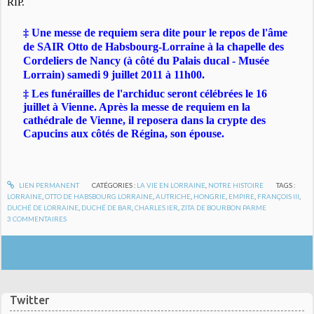
RIP.
‡ Une messe de requiem sera dite pour le repos de l'âme
de SAIR Otto de Habsbourg-Lorraine à la chapelle des
Cordeliers de Nancy (à côté du Palais ducal - Musée
Lorrain) samedi 9 juillet 2011 à 11h00.
‡
Les funérailles de l'archiduc seront célébrées le 16
juillet à Vienne. Après la messe de requiem en la
cathédrale de Vienne, il reposera dans la crypte des
Capucins aux côtés de Régina, son épouse.
LIEN PERMANENT
CATÉGORIES :
LA VIE EN LORRAINE
,
NOTRE HISTOIRE
TAGS :
LORRAINE
,
OTTO DE HABSBOURG LORRAINE
,
AUTRICHE
,
HONGRIE
,
EMPIRE
,
FRANÇOIS III
,
DUCHÉ DE LORRAINE
,
DUCHÉ DE BAR
,
CHARLES IER
,
ZITA DE BOURBON PARME
3
COMMENTAIRES
Twitter