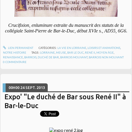
Crucifixion, enluminure extraite du manuscrit des statuts de la
collégiale Saint-Pierre de Bar-le-Duc, début XVIe s., AD55, 6G6.
LIEN PERMANENT
CATÉGORIES :
LA VIE EN LORRAINE
,
LOISIRS ET ANIMATIONS
,
NOTRE HISTOIRE
TAGS :
LORRAINE
,
MEUSE
,
BAR LE DUC
,
RENÉ II
,
MOYEN ÂGE
,
RENAISSANCE
,
BARROIS
,
DUCHÉ DE BAR
,
BARROIS MOUVANT
,
BARROIS NON MOUVANT
0
COMMENTAIRE
00H00
24
SEPT. 2013
Expo' "Le duché de Bar sous René II" à
Bar-le-Duc