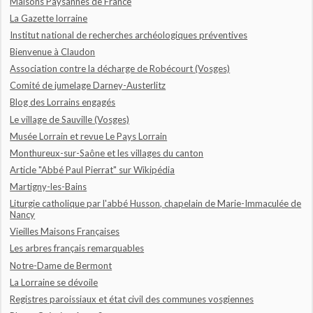
Maisons Paysannes de France
La Gazette lorraine
Institut national de recherches archéologiques préventives
Bienvenue à Claudon
Association contre la décharge de Robécourt (Vosges)
Comité de jumelage Darney-Austerlitz
Blog des Lorrains engagés
Le village de Sauville (Vosges)
Musée Lorrain et revue Le Pays Lorrain
Monthureux-sur-Saône et les villages du canton
Article "Abbé Paul Pierrat" sur Wikipédia
Martigny-les-Bains
Liturgie catholique par l'abbé Husson, chapelain de Marie-Immaculée de
Nancy
Vieilles Maisons Françaises
Les arbres français remarquables
Notre-Dame de Bermont
La Lorraine se dévoile
Registres paroissiaux et état civil des communes vosgiennes