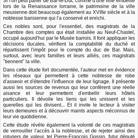
Si l'on peut parler de Bar-le-Duc comme d'une ville embellie
lors de la Renaissance lorraine, le patrimoine de la ville
meusienne doit beaucoup également au XVIIIe siècle et à la
noblesse barisienne qui l'a conservé et enrichi.
Ces nobles sont, pour l'essentiel, des magistrats de la
Chambre des comptes qui était installée au Neuf-Chastel,
occupé aujourd'hui par le Musée barrois. Il font appliquer les
décisions ducales, vérifient la comptabilité du duché et
répartissent l'impôt pour le compte du duc de Bar. Mais,
surtout, avec leurs familles et leurs alliés, ces magistrats
"tiennent" la ville.
Dans cette étude fort documentée, l'auteur met en évidence
les réseaux qui permettent à cette noblesse de robe
d'asseoir et d'étendre l'influence de leur lignage. Il présente
aussi les sources de revenus qui leur confèrent une réelle
aisance et leur permettent d'embellir leurs hôtels
particuliers. Il dévoile les liens qui les unissent et les
querelles qui les divisent... Et il invite le lecteur à visiter
leurs demeures et à découvrir maints aspects méconnus de
leur vie quotidienne.
Cette étude révèle également la volonté de ces magistrats
de verrouiller l'accès à la noblesse, et de rejeter ainsi des
roturiers de valeur, tel Pierre-François Gossin, futur député