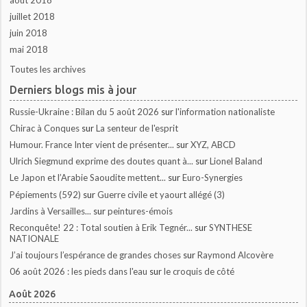
août 2018
juillet 2018
juin 2018
mai 2018
Toutes les archives
Derniers blogs mis à jour
Russie-Ukraine : Bilan du 5 août 2026
sur
l'information nationaliste
Chirac à Conques
sur
La senteur de l'esprit
Humour. France Inter vient de présenter...
sur
XYZ, ABCD
Ulrich Siegmund exprime des doutes quant à...
sur
Lionel Baland
Le Japon et l’Arabie Saoudite mettent...
sur
Euro-Synergies
Pépiements (592)
sur
Guerre civile et yaourt allégé (3)
Jardins à Versailles...
sur
peintures-émois
Reconquête! 22 : Total soutien à Erik Tegnér...
sur
SYNTHESE
NATIONALE
J’ai toujours l’espérance de grandes choses
sur
Raymond Alcovère
06 août 2026 : les pieds dans l'eau
sur
le croquis de côté
Août 2026