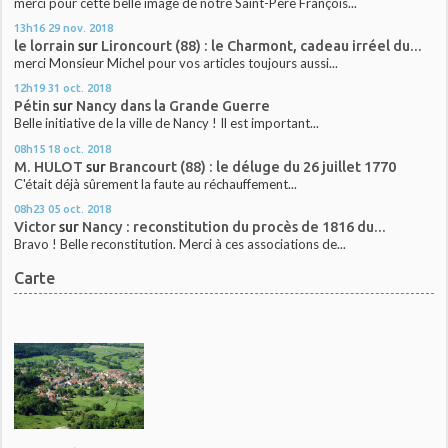
merci pour cette belle image de notre Saint-Père François...
13h16
29
nov. 2018
le lorrain
sur
Lironcourt (88) : le Charmont, cadeau irréel du...
merci Monsieur Michel pour vos articles toujours aussi...
12h19
31
oct. 2018
Pétin
sur
Nancy dans la Grande Guerre
Belle initiative de la ville de Nancy ! Il est important...
08h15
18
oct. 2018
M. HULOT
sur
Brancourt (88) : le déluge du 26 juillet 1770
C'était déjà sûrement la faute au réchauffement...
08h23
05
oct. 2018
Victor
sur
Nancy : reconstitution du procès de 1816 du...
Bravo ! Belle reconstitution. Merci à ces associations de...
Carte