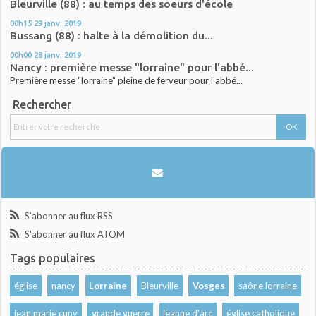
Bleurville (88) : au temps des soeurs d'école
00h15
29
janv. 2019
Bussang (88) : halte à la démolition du...
00h00
28
janv. 2019
Nancy : première messe "lorraine" pour l'abbé...
Première messe "lorraine" pleine de ferveur pour l'abbé...
Rechercher
S'abonner au flux RSS
S'abonner au flux ATOM
Tags populaires
église
nancy
Lorraine
Bleurville
Vosges
saône lorraine
jean marie cuny
grande guerre
jeanne d'arc
église catholique