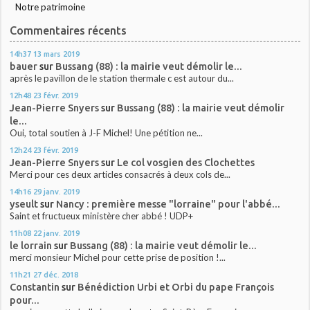
Notre patrimoine
Commentaires récents
14h37
13
mars 2019
bauer
sur
Bussang (88) : la mairie veut démolir le...
après le pavillon de le station thermale c est autour du...
12h48
23
févr. 2019
Jean-Pierre Snyers
sur
Bussang (88) : la mairie veut démolir
le...
Oui, total soutien à J-F Michel! Une pétition ne...
12h24
23
févr. 2019
Jean-Pierre Snyers
sur
Le col vosgien des Clochettes
Merci pour ces deux articles consacrés à deux cols de...
14h16
29
janv. 2019
yseult
sur
Nancy : première messe "lorraine" pour l'abbé...
Saint et fructueux ministère cher abbé ! UDP+
11h08
22
janv. 2019
le lorrain
sur
Bussang (88) : la mairie veut démolir le...
merci monsieur Michel pour cette prise de position !...
11h21
27
déc. 2018
Constantin
sur
Bénédiction Urbi et Orbi du pape François
pour...