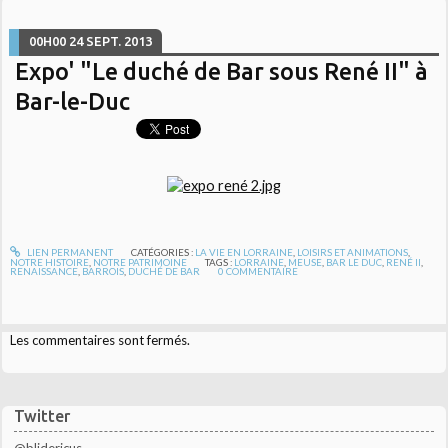
00H00
24
SEPT. 2013
Expo' "Le duché de Bar sous René II" à
Bar-le-Duc
LIEN PERMANENT
CATÉGORIES :
LA VIE EN LORRAINE
,
LOISIRS ET ANIMATIONS
,
NOTRE HISTOIRE
,
NOTRE PATRIMOINE
TAGS :
LORRAINE
,
MEUSE
,
BAR LE DUC
,
RENÉ II
,
RENAISSANCE
,
BARROIS
,
DUCHÉ DE BAR
0
COMMENTAIRE
Les commentaires sont fermés.
Twitter
@blidericus