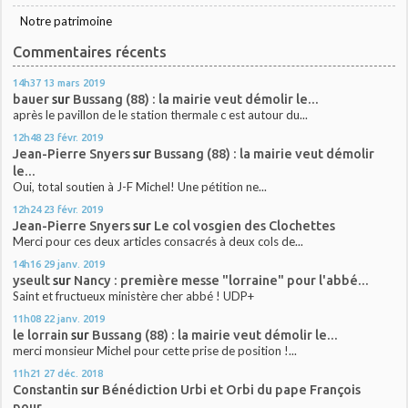
Notre patrimoine
Commentaires récents
14h37
13
mars 2019
bauer
sur
Bussang (88) : la mairie veut démolir le...
après le pavillon de le station thermale c est autour du...
12h48
23
févr. 2019
Jean-Pierre Snyers
sur
Bussang (88) : la mairie veut démolir
le...
Oui, total soutien à J-F Michel! Une pétition ne...
12h24
23
févr. 2019
Jean-Pierre Snyers
sur
Le col vosgien des Clochettes
Merci pour ces deux articles consacrés à deux cols de...
14h16
29
janv. 2019
yseult
sur
Nancy : première messe "lorraine" pour l'abbé...
Saint et fructueux ministère cher abbé ! UDP+
11h08
22
janv. 2019
le lorrain
sur
Bussang (88) : la mairie veut démolir le...
merci monsieur Michel pour cette prise de position !...
11h21
27
déc. 2018
Constantin
sur
Bénédiction Urbi et Orbi du pape François
pour...