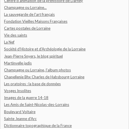
Centre d'animation de la préhistoire de Darney
Champagne ou Lorraine...
La sauvegarde de l'art français
Fondation Vieilles Maisons Françaises
Cartes postales de Lorraine
Vie des saints
La Nef
Société d'Histoire et d'Archéologie de la Lorraine
Jean-Pierre Snyers, le blog spirituel
Martinvelle jadis
Champagne ou Lorraine, l'album photos
Chapellenie Bhx Charles de Habsbourg-Lorraine
Les oratoires : la base de données
Vosges Insolites
Images de la guerre 14-18
Les Amis de Saint-Nicolas-des-Lorrains
Boulevard Voltaire
Sainte Jeanne d'Arc
Dictionnaire topographique de la France