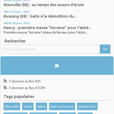
00h00
30
janv. 2019
Bleurville (88) : au temps des soeurs d'école
00h15
29
janv. 2019
Bussang (88) : halte à la démolition du...
00h00
28
janv. 2019
Nancy : première messe "lorraine" pour l'abbé...
Première messe "lorraine" pleine de ferveur pour l'abbé...
Rechercher
S'abonner au flux RSS
S'abonner au flux ATOM
Tags populaires
Bleurville
nancy
église
jean marie cuny
jeanne d'arc