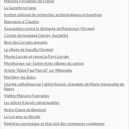
Maisons Paysannes de France
La Gazette lorraine
Institut national de recherches archéologiques préventives
Bienvenue à Claudon
Association contre la décharge de Robécourt (Vosges)
Comité de jumelage Darney-Austerlitz
Blog des Lorrains engagés
Le village de Sauville (Vosges)
Musée Lorrain et revue Le Pays Lorrain
Monthureux-sur-Saône et les villages du canton
Article "Abbé Paul Pierrat" sur Wikipédia
Martigny-les-Bains
Liturgie catholique par l'abbé Husson, chapelain de Marie-Immaculée de
Nancy
Vieilles Maisons Françaises
Les arbres français remarquables
Notre-Dame de Bermont
La Lorraine se dévoile
Registres paroissiaux et état civil des communes vosgiennes