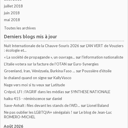
juillet 2018
juin 2018
mai 2018
Toutes les archives
Derniers blogs mis à jour
Nuit Internationale de la Chauve-Souris 2026
sur
L'AN VERT de Vouziers
: écologie et...
« La société de propagande », un ouvrage...
sur
l'information nationaliste
L’Italie votera sur la facture de l’OTAN
sur
Euro-Synergies
Groenland, Iran, Vénézuela, Burkina Faso ...
sur
Poussière d'étoile
le chaland quand on signe
sur
KallyVasco
Nage vers moi si tu veux
sur
Latitude
Crépol, LFI : l’AGRIF dans les médias
sur
SYNTHESE NATIONALE
haiku 415 - réminiscence
sur
daniel
Saxe-Anhalt : files devant les stands de l'AfD...
sur
Lionel Baland
Ne pas oublier les LGBTQIA+ sénégalais !
sur
Le blog de Jean-Luc
ROMERO-MICHEL
Août 2026