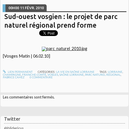
00H00
11
FÉVR. 2010
Sud-ouest vosgien : le projet de parc
naturel régional prend forme
[Vosges Matin | 06.02.10]
LIEN PERMANENT
CATÉGORIES :
LA VIE EN SAÔNE LORRAINE
TAGS :
LORRAINE
,
CHAMPAGNE
,
FRANCHE-COMTÉ
,
VOSGES
,
SAÔNE LORRAINE
,
PARC NATUREL RÉGIONAL
,
FABRICE CAHEZ
0
COMMENTAIRE
Les commentaires sont fermés.
Twitter
@blidericus