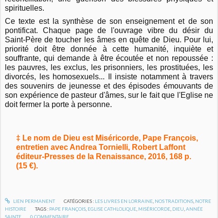
spirituelles.
Ce texte est la synthèse de son enseignement et de son
pontificat. Chaque page de l'ouvrage vibre du désir du
Saint-Père de toucher les âmes en quête de Dieu. Pour lui,
priorité doit être donnée à cette humanité, inquiète et
souffrante, qui demande à être écoutée et non repoussée :
les pauvres, les exclus, les prisonniers, les prostituées, les
divorcés, les homosexuels... Il insiste notamment à travers
des souvenirs de jeunesse et des épisodes émouvants de
son expérience de pasteur d'âmes, sur le fait que l'Eglise ne
doit fermer la porte à personne.
‡ Le nom de Dieu est Miséricorde, Pape François,
entretien avec Andrea Tornielli, Robert Laffont
éditeur-Presses de la Renaissance, 2016, 168 p.
(15 €).
LIEN PERMANENT
CATÉGORIES :
LES LIVRES EN LORRAINE
,
NOS TRADITIONS
,
NOTRE
HISTOIRE
TAGS :
PAPE FRANÇOIS
,
EGLISE CATHLOLIQUE
,
MISÉRICORDE
,
DIEU
,
ANNÉE
SAINTE
0
COMMENTAIRE