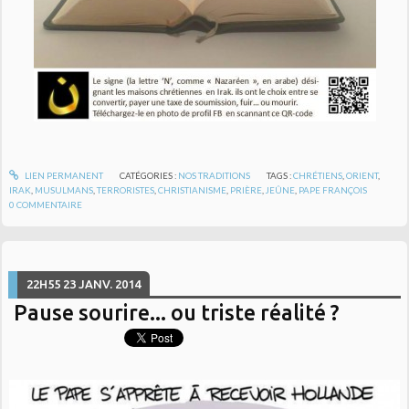
LIEN PERMANENT
CATÉGORIES :
NOS TRADITIONS
TAGS :
CHRÉTIENS
,
ORIENT
,
IRAK
,
MUSULMANS
,
TERRORISTES
,
CHRISTIANISME
,
PRIÈRE
,
JEÛNE
,
PAPE FRANÇOIS
0
COMMENTAIRE
22H55
23
JANV. 2014
Pause sourire... ou triste réalité ?