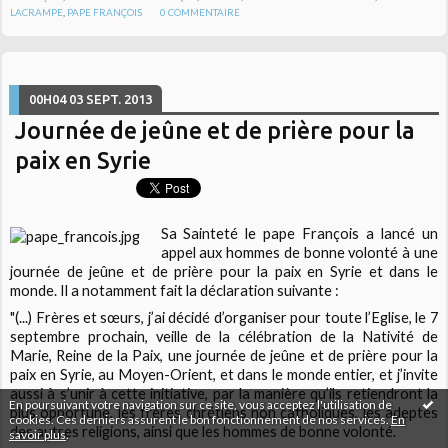
LACRAMPE
,
PAPE FRANÇOIS
0
COMMENTAIRE
00H04
03
SEPT. 2013
Journée de jeûne et de prière pour la
paix en Syrie
Sa Sainteté le pape François a lancé un
appel aux hommes de bonne volonté à une
journée de jeûne et de prière pour la paix en Syrie et dans le
monde. Il a notamment fait la déclaration suivante :
"(...) Frères et sœurs, j’ai décidé d’organiser pour toute l’Eglise, le 7
septembre prochain, veille de la célébration de la Nativité de
Marie, Reine de la Paix, une journée de jeûne et de prière pour la
paix en Syrie, au Moyen-Orient, et dans le monde entier, et j’invite
aussi à s’unir à cette initiative, par la manière qu’ils retiendront la
En poursuivant votre navigation sur ce site, vous acceptez l'utilisation de
plus opportune, les frères chrétiens non catholiques, les adeptes
cookies. Ces derniers assurent le bon fonctionnement de nos services.
En
des autres religions, ainsi que les hommes de bonne volonté.
savoir plus
.