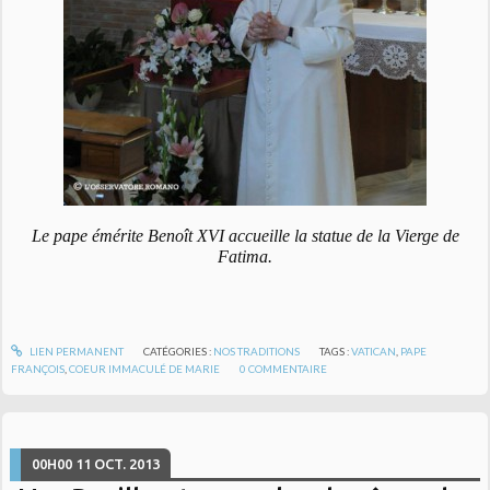
Le pape émérite Benoît XVI accueille la statue de la Vierge de
Fatima.
LIEN PERMANENT
CATÉGORIES :
NOS TRADITIONS
TAGS :
VATICAN
,
PAPE
FRANÇOIS
,
COEUR IMMACULÉ DE MARIE
0
COMMENTAIRE
00H00
11
OCT. 2013