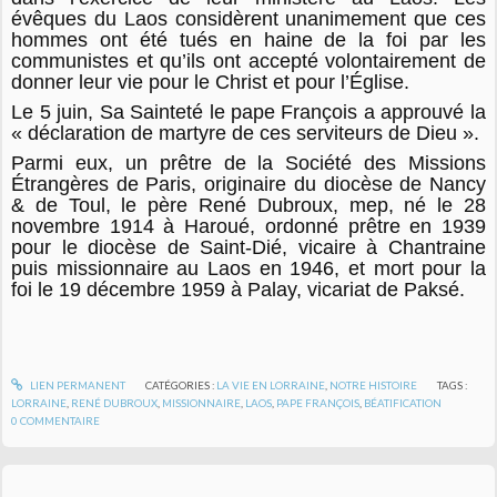
évêques du Laos considèrent unanimement que ces
hommes ont été tués en haine de la foi par les
communistes et qu’ils ont accepté volontairement de
donner leur vie pour le Christ et pour l’Église.
Le 5 juin, Sa Sainteté le pape François a approuvé la
« déclaration de martyre de ces serviteurs de Dieu ».
Parmi eux, un prêtre de la Société des Missions
Étrangères de Paris, originaire du diocèse de Nancy
& de Toul, le père René Dubroux, mep, né le 28
novembre 1914 à Haroué, ordonné prêtre en 1939
pour le diocèse de Saint-Dié, vicaire à Chantraine
puis missionnaire au Laos en 1946, et mort pour la
foi le 19 décembre 1959 à Palay, vicariat de Paksé.
LIEN PERMANENT
CATÉGORIES :
LA VIE EN LORRAINE
,
NOTRE HISTOIRE
TAGS :
LORRAINE
,
RENÉ DUBROUX
,
MISSIONNAIRE
,
LAOS
,
PAPE FRANÇOIS
,
BÉATIFICATION
0
COMMENTAIRE