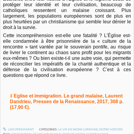
protéger leur identité et leur civilisation, beaucoup de
catholiques ressentent un malaise croissant. Plus
largement, les populations européennes sont de plus en
plus heurtées par un christianisme qui semble leur dénier le
droit à la survie.
Cette incompréhension est-elle une fatalité ? L'Église est-
elle condamnée à être prisonnière de la « culture de la
rencontre » tant vantée par le souverain pontife, au risque
de livrer le continent au chaos sans profit pour les migrants
eux-mêmes ? Ou bien existe-t-il une autre voie, qui permette
de réconcilier les impératifs de la charité authentique et la
défense de la civilisation européenne ? C'est à ces
questions que répond ce livre.
‡ Eglise et immigration. Le grand malaise, Laurent
Dandrieu, Presses de la Renaissance, 2017, 308 p.
(17,90 €).
LIEN PERMANENT
CATÉGORIES :
LA VIE EN SAÔNE LORRAINE
,
NOTRE HISTOIRE
TAGS :
IMMIGRATION
,
ÉGLISE CATHOLIQUE
,
PAPE FRANÇOIS
,
CHRISTIANISME