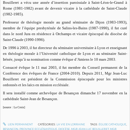
Bouilleret a vécu une année d’insertion paroissiale à Saint-Léon-le-Grand à
Rome (1981-1982) avant de devenir vicaire à la cathédrale de Saint-Claude
(1982-1985).
Professeur de théologie morale au grand séminaire de Dijon (1983-1993),
membre de l’équipe presbytérale de Salins-les-Bains (1987-1990), il fut curé
dans le nord Jura en résidence à Orchamps et vicaire épiscopal du diocèse de
Saint-Claude (1990-1996).
De 1996 à 2003, il fut directeur du séminaire universitaire à Lyon et enseignant
en théologie morale à l’Université catholique de Lyon et au séminaire Saint-
Irénée, jusqu’à sa nomination comme évêque d’Amiens le 10 mars 2003.
Consacré évêque le 11 mai 2003, il fut membre du Conseil permanent de la
Conférence des évêques de France (2004-2010). Depuis 2011, Mgr Jean-Luc
Bouilleret est président de la Commission épiscopale pour les ministres
ordonnés et les laïcs en mission ecclésiale.
Il sera installé comme archevêque de Besançon dimanche 17 novembre en la
cathédrale Saint-Jean de Besançon.
[source : La Croix]
LIEN PERMANENT
CATÉGORIES :
LA VIE EN LORRAINE
TAGS :
ÉGLISE CATHOLIQUE
,
BESANÇON
,
PROVINCE ECCLÉSIASTIQUE
,
DIOCÈSE
,
MGR JEAN LUC BOUILLERET
,
MGR