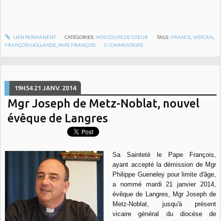
LIEN PERMANENT
CATÉGORIES :
NOS COUPS DE COEUR
TAGS :
FRANCE
,
VATICAN
,
FRANÇOIS HOLLANDE
,
PAPE FRANÇOIS
0
COMMENTAIRE
19H54
21
JANV. 2014
Mgr Joseph de Metz-Noblat, nouvel
évêque de Langres
Sa Sainteté le Pape François,
ayant accepté la démission de Mgr
Philippe Gueneley pour limite d'âge,
a nommé mardi 21 janvier 2014,
évêque de Langres, Mgr Joseph de
Metz-Noblat, jusqu'à présent
vicaire général du diocèse de