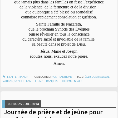
que jamais plus dans les familles on fasse l’expérience
de la violence, de la fermeture et de la division :
que quiconque a été blessé ou scandalisé
connaisse rapidement consolation et guérison.
Sainte Famille de Nazareth,
que le prochain Synode des Évêques
puisse réveiller en tous la conscience
du caractère sacré et inviolable de la famille,
sa beauté dans le projet de Dieu.
Jésus, Marie et Joseph
écoutez-nous, exaucez notre prière.
Amen.
LIEN PERMANENT
CATÉGORIES :
NOS TRADITIONS
TAGS :
ÉGLISE CATHOLIQUE
,
VATICAN
,
SYNODE
,
FAMILLE
,
PAPE FRANÇOIS
0
COMMENTAIRE
00H00
25
JUIL. 2014
Journée de prière et de jeûne pour