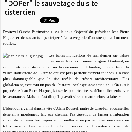
"DOPer" le sauvetage du site
cistercien
Droiteval-Ourche-Patrimoine a vu le jour. Objectif du président Jean-Pierre
Huguet et de ses amis : participer à la sauvegarde d'un site qui a fortement
souffert.
Les fortes inondations de mai dernier ont laissé
des traces dans le sud-ouest vosgien. Droiteval, un
ancien site monastique situé sur la commune de Claudon, comme toute la
vallée industrielle de l’Ourche ont été plus particulièrement touchés. D'autant
plus dommageable que le site recèle de trésors architecturaux. Plus
globalement, c'est tout un pan de l'histoire locale qui s'est écroulée. «
On aurait
pu
, précise Jean-Pierre Huguet,
laisser les propriétaires se débrouiller seuls avec
les assurances. Mais on s'est dit qu'il y avait sûrement autre chose à faire
. »
L'idée, qui a germé dans la tête d'Alain Roussel, maire de Claudon et conseiller
général, a rapidement fait son chemin. Pas question de laisser à l'abandon
autant de richesses historiques et culturelles et ne pas redonner une âme à un
tel patrimoine. Pour la simple et bonne raison que le canton a besoin de
s'appuyer sur ce genre d'atouts pour attirer les regards.