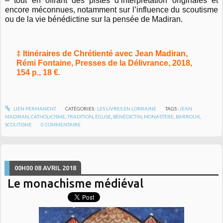
– tout en offrant des pistes d’interprétation originales et
encore méconnues, notamment sur l’influence du scoutisme
ou de la vie bénédictine sur la pensée de Madiran.
‡ Itinéraires de Chrétienté avec Jean Madiran,
Rémi Fontaine, Presses de la Délivrance, 2018,
154 p., 18 €.
LIEN PERMANENT
CATÉGORIES :
LES LIVRES EN LORRAINE
TAGS :
JEAN
MADIRAN
,
CATHOLICISME
,
TRADITION
,
ÉGLISE
,
BÉNÉDICTIN
,
MONASTÈRE
,
BARROUX
,
SCOUTISME
0
COMMENTAIRE
00H00
08
AVRIL 2018
Le monachisme médiéval