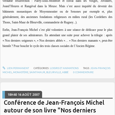
véritable résurrection : Parey-sous-Montfort et Etival dans les Vosges, Jovilliers,
Jeand’Heures et Rangéval dans la Meuse. Mais s’est aussi inquiété du devenir des
bâtiments monastiques de Moyenmoutier ou de Senones par exemple et, plus
généralement, des anciennes fondations religieuses en milieu rural (les Cordeliers des
Thons, Saint-Maur de Bleurville, commanderie de Rugney...).
Enfin, Jean-François Michel s’est plié volontiers à une séance de dédicace pour le plus
grand plaisir de ses admirateurs. En attendant une suite pour achever la trilogie : après
« Nos derniers seigneurs », « Nos derniers abbés »… « Nos derniers manants », peut-être
bientôt ? Pour boucler le cycle des trois classes sociales de l’Ancien Régime.
LIEN PERMANENT
CATÉGORIES :
LOISIRS ET ANIMATIONS
TAGS :
JEAN-FRANÇOIS
MICHEL
,
MONASTÈRE
,
SAINT-MAUR
,
BLEURVILLE
,
ABBÉ
0
COMMENTAIRE
18H40
16
AOÛT 2007
Conférence de Jean-François Michel
autour de son livre "Nos derniers