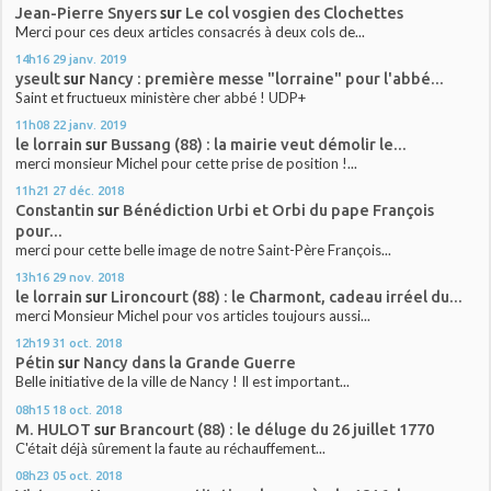
Jean-Pierre Snyers
sur
Le col vosgien des Clochettes
Merci pour ces deux articles consacrés à deux cols de...
14h16
29
janv. 2019
yseult
sur
Nancy : première messe "lorraine" pour l'abbé...
Saint et fructueux ministère cher abbé ! UDP+
11h08
22
janv. 2019
le lorrain
sur
Bussang (88) : la mairie veut démolir le...
merci monsieur Michel pour cette prise de position !...
11h21
27
déc. 2018
Constantin
sur
Bénédiction Urbi et Orbi du pape François
pour...
merci pour cette belle image de notre Saint-Père François...
13h16
29
nov. 2018
le lorrain
sur
Lironcourt (88) : le Charmont, cadeau irréel du...
merci Monsieur Michel pour vos articles toujours aussi...
12h19
31
oct. 2018
Pétin
sur
Nancy dans la Grande Guerre
Belle initiative de la ville de Nancy ! Il est important...
08h15
18
oct. 2018
M. HULOT
sur
Brancourt (88) : le déluge du 26 juillet 1770
C'était déjà sûrement la faute au réchauffement...
08h23
05
oct. 2018