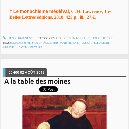
‡ Le monachisme médiéval,
C. H. Lawrence, Les
Belles Lettres éditions, 2018, 423 p., ill., 27 €.
LIEN PERMANENT
CATÉGORIES :
LES LIVRES EN LORRAINE
,
NOTRE HISTOIRE
TAGS :
MONACHISME
,
MOYEN ÂGE
,
CHRISTIANISME
,
SAINT BENOÎT
,
MONASTÈRE
,
ABBAYE
0
COMMENTAIRE
00H00
02
AOÛT 2015
A la table des moines