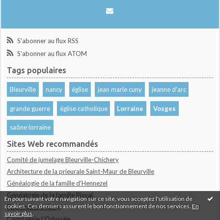
S'abonner au flux RSS
S'abonner au flux ATOM
Tags populaires
Bleurville
nancy
église
jean marie cuny
jeanne d'arc
grande guerre
église catholique
Lorraine
Vosges
saône lorraine
Sites Web recommandés
Comité de jumelage Bleurville-Chichery
Architecture de la prieurale Saint-Maur de Bleurville
Généalogie de la famille d'Hennezel
Généalogie de la famille Bisval
En poursuivant votre navigation sur ce site, vous acceptez l'utilisation de
cookies. Ces derniers assurent le bon fonctionnement de nos services.
En
Patrimoine en blog
savoir plus
.
Compagnie L'Odyssée