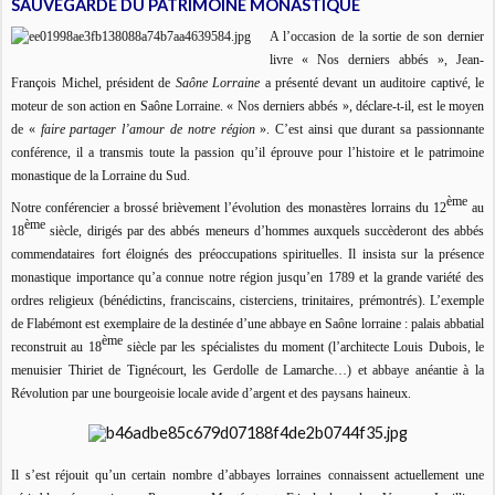
SAUVEGARDE DU PATRIMOINE MONASTIQUE
A l’occasion de la sortie de son dernier
livre « Nos derniers abbés », Jean-
François Michel, président de
Saône Lorraine
a présenté devant un auditoire captivé, le
moteur de son action en Saône Lorraine. « Nos derniers abbés », déclare-t-il, est le moyen
de «
faire partager l’amour de notre région
». C’est ainsi que durant sa passionnante
conférence, il a transmis toute la passion qu’il éprouve pour l’histoire et le patrimoine
monastique de la Lorraine du Sud.
ème
Notre conférencier a brossé brièvement l’évolution des monastères lorrains du 12
au
ème
18
siècle, dirigés par des abbés meneurs d’hommes auxquels succèderont des abbés
commendataires fort éloignés des préoccupations spirituelles. Il insista sur la présence
monastique importance qu’a connue notre région jusqu’en 1789 et la grande variété des
ordres religieux (bénédictins, franciscains, cisterciens, trinitaires, prémontrés). L’exemple
de Flabémont est exemplaire de la destinée d’une abbaye en Saône lorraine : palais abbatial
ème
reconstruit au 18
siècle par les spécialistes du moment (l’architecte Louis Dubois, le
menuisier Thiriet de Tignécourt, les Gerdolle de Lamarche…) et abbaye anéantie à la
Révolution par une bourgeoisie locale avide d’argent et des paysans haineux.
Il s’est réjouit qu’un certain nombre d’abbayes lorraines connaissent actuellement une