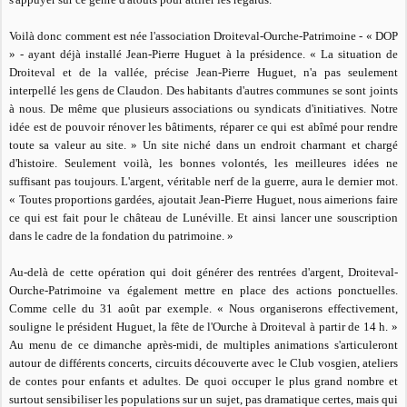
Voilà donc comment est née l'association
Droiteval-Ourche-Patrimoine
- «
DOP
» - ayant déjà installé Jean-Pierre Huguet à la présidence.
« La situation de
Droiteval et de la vallée
, précise Jean-Pierre Huguet,
n'a pas seulement
interpellé les gens de Claudon. Des habitants d'autres communes se sont joints
à nous. De même que plusieurs associations ou syndicats d'initiatives. Notre
idée est de pouvoir rénover les bâtiments, réparer ce qui est abîmé pour rendre
toute sa valeur au site
. » Un site niché dans un endroit charmant et chargé
d'histoire. Seulement voilà, les bonnes volontés, les meilleures idées ne
suffisant pas toujours. L'argent, véritable nerf de la guerre, aura le dernier mot.
« Toutes proportions gardées
, ajoutait Jean-Pierre Huguet,
nous aimerions faire
ce qui est fait pour le château de Lunéville. Et ainsi lancer une souscription
dans le cadre de la fondation du patrimoine. »
Au-delà de cette opération qui doit générer des rentrées d'argent, Droiteval-
Ourche-Patrimoine va également mettre en place des actions ponctuelles.
Comme celle du 31 août par exemple. «
Nous organiserons effectivement
,
souligne le président Huguet,
la fête de l'Ourche à Droiteval à partir de 14 h. »
Au menu de ce dimanche après-midi, de multiples animations s'articuleront
autour de différents concerts, circuits découverte avec le Club vosgien, ateliers
de contes pour enfants et adultes. De quoi occuper le plus grand nombre et
surtout sensibiliser les populations sur un sujet, pas dramatique certes, mais qui