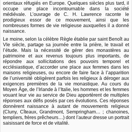
orientaux réfugiés en Europe. Quelques siècles plus tard, il
occupe une place incontournable dans la société
médiévale. L’ouvrage de C. H. Lawrence raconte le
prodigieux essor de ce mouvement, ainsi que les
nombreuses formes de vie religieuse auxquelles il a donné
naissance.
Le moine, selon la célèbre Règle établie par saint Benoît au
VIe siècle, partage sa journée entre la prière, le travail et
l’étude. Mais la nécessité de gérer des monastères au
patrimoine et aux revenus toujours plus importants, de
répondre aux sollicitations des pouvoirs temporel et
ecclésiastique, d’accorder une place aux femmes dans les
maisons religieuses, ou encore de faire face à l’apparition
de l’université obligèrent parfois les religieux à déroger aux
exigences premières de la vie monastique. Au cours du
Moyen Âge, de l’Irlande à l’Italie, les hommes et les femmes
vouant leur vie au service de Dieu apportèrent de multiples
réponses aux défis posés par ces évolutions. Ces réponses
donnèrent naissance à autant de mouvements religieux
(Cluny, Cîteaux, Grandmont, Sempringham… ; chanoines,
templiers, frères prêcheurs…) dont l'auteur dresse un portrait
saisissant de force et de vitalité.