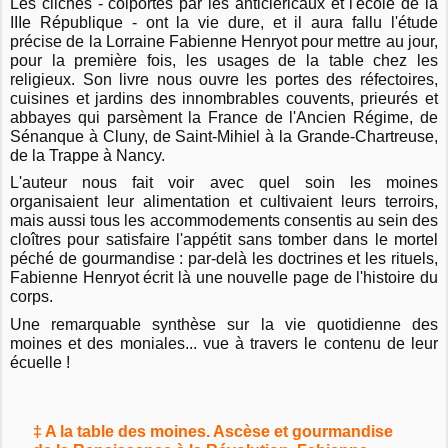
Les clichés - colportés par les anticléricaux et l'école de la
IIIe République - ont la vie dure, et il aura fallu l'étude
précise de la Lorraine Fabienne Henryot pour mettre au jour,
pour la première fois, les usages de la table chez les
religieux. Son livre nous ouvre les portes des réfectoires,
cuisines et jardins des innombrables couvents, prieurés et
abbayes qui parsèment la France de l'Ancien Régime, de
Sénanque à Cluny, de Saint-Mihiel à la Grande-Chartreuse,
de la Trappe à Nancy.
L'auteur nous fait voir avec quel soin les moines
organisaient leur alimentation et cultivaient leurs terroirs,
mais aussi tous les accommodements consentis au sein des
cloîtres pour satisfaire l'appétit sans tomber dans le mortel
péché de gourmandise : par-delà les doctrines et les rituels,
Fabienne Henryot écrit là une nouvelle page de l'histoire du
corps.
Une remarquable synthèse sur la vie quotidienne des
moines et des moniales... vue à travers le contenu de leur
écuelle !
‡ A la table des moines. Ascèse et gourmandise