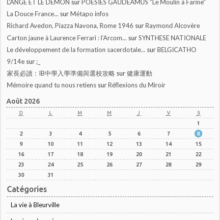
L'ANGE ET LE DÉMON
sur
POESIES GAUDEAMUS ”Le Moulin à Farine”
La Douce France...
sur
Métapo infos
Richard Avedon, Piazza Navona, Rome 1946
sur
Raymond Alcovère
Carton jaune à Laurence Ferrari : l’Arcom...
sur
SYNTHESE NATIONALE
Le développement de la formation sacerdotale...
sur
BELGICATHO
9/14e
sur
;_
家長必讀：IB中學入學準備與選校攻略
sur
健康運動
Mémoire quand tu nous retiens
sur
Réflexions du Miroir
Août 2026
D
L
M
M
J
V
S
1
2
3
4
5
6
7
8
9
10
11
12
13
14
15
16
17
18
19
20
21
22
23
24
25
26
27
28
29
30
31
Catégories
La vie à Bleurville