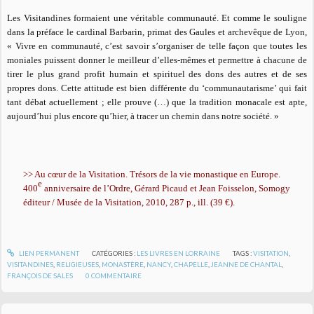
Les Visitandines formaient une véritable communauté. Et comme le souligne
dans la préface le cardinal Barbarin, primat des Gaules et archevêque de Lyon,
« Vivre en communauté, c’est savoir s’organiser de telle façon que toutes les
moniales puissent donner le meilleur d’elles-mêmes et permettre à chacune de
tirer le plus grand profit humain et spirituel des dons des autres et de ses
propres dons. Cette attitude est bien différente du ‘communautarisme’ qui fait
tant débat actuellement ; elle prouve (…) que la tradition monacale est apte,
aujourd’hui plus encore qu’hier, à tracer un chemin dans notre société. »
>> Au cœur de la Visitation. Trésors de la vie monastique en Europe.
e
400
anniversaire de l’Ordre, Gérard Picaud et Jean Foisselon, Somogy
éditeur / Musée de la Visitation, 2010, 287 p., ill. (39 €).
LIEN PERMANENT
CATÉGORIES :
LES LIVRES EN LORRAINE
TAGS :
VISITATION
,
VISITANDINES
,
RELIGIEUSES
,
MONASTÈRE
,
NANCY
,
CHAPELLE
,
JEANNE DE CHANTAL
,
FRANÇOIS DE SALES
0
COMMENTAIRE