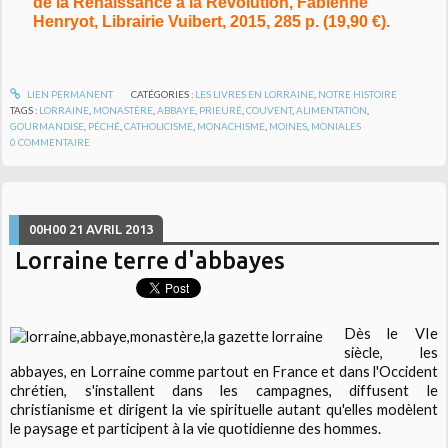
de la Renaissance à la Révolution, Fabienne
Henryot, Librairie Vuibert, 2015, 285 p. (19,90 €).
LIEN PERMANENT
CATÉGORIES :
LES LIVRES EN LORRAINE
,
NOTRE HISTOIRE
TAGS :
LORRAINE
,
MONASTÈRE
,
ABBAYE
,
PRIEURÉ
,
COUVENT
,
ALIMENTATION
,
GOURMANDISE
,
PÉCHÉ
,
CATHOLICISME
,
MONACHISME
,
MOINES
,
MONIALES
0
COMMENTAIRE
00H00
21
AVRIL 2013
Lorraine terre d'abbayes
Dès le VIe
siècle, les
abbayes, en Lorraine comme partout en France et dans l'Occident
chrétien, s'installent dans les campagnes, diffusent le
christianisme et dirigent la vie spirituelle autant qu'elles modèlent
le paysage et participent à la vie quotidienne des hommes.