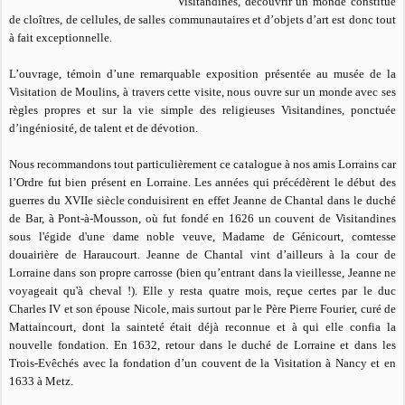
Visitandines, découvrir un monde constitué
de cloîtres, de cellules, de salles communautaires et d’objets d’art est donc tout
à fait exceptionnelle.
L’ouvrage, témoin d’une remarquable exposition présentée au musée de la
Visitation de Moulins, à travers cette visite, nous ouvre sur un monde avec ses
règles propres et sur la vie simple des religieuses Visitandines, ponctuée
d’ingéniosité, de talent et de dévotion.
Nous recommandons tout particulièrement ce catalogue à nos amis Lorrains car
l’Ordre fut bien présent en Lorraine. Les années qui précédèrent le début des
guerres du XVIIe siècle conduisirent en effet Jeanne de Chantal dans le duché
de Bar, à Pont-à-Mousson, où fut fondé en 1626 un couvent de Visitandines
sous l'égide d'une dame noble veuve, Madame de Génicourt, comtesse
douairière de Haraucourt. Jeanne de Chantal vint d’ailleurs à la cour de
Lorraine dans son propre carrosse (bien qu’entrant dans la vieillesse, Jeanne ne
voyageait qu'à cheval !). Elle y resta quatre mois, reçue certes par le duc
Charles IV et son épouse Nicole, mais surtout par le Père Pierre Fourier, curé de
Mattaincourt, dont la sainteté était déjà reconnue et à qui elle confia la
nouvelle fondation. En 1632, retour dans le duché de Lorraine et dans les
Trois-Evêchés avec la fondation d’un couvent de la Visitation à Nancy et en
1633 à Metz.