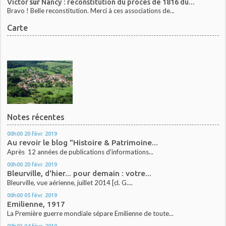
Victor
sur
Nancy : reconstitution du procès de 1816 du...
Bravo ! Belle reconstitution. Merci à ces associations de...
Carte
Notes récentes
00h00
20
févr. 2019
Au revoir le blog "Histoire & Patrimoine...
Après 12 années de publications d'informations...
00h00
20
févr. 2019
Bleurville, d'hier... pour demain : votre...
Bleurville, vue aérienne, juillet 2014 [cl. G....
00h00
05
févr. 2019
Emilienne, 1917
La Première guerre mondiale sépare Emilienne de toute...
00h03
04
févr. 2019