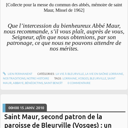
[Collecte pour la messe du commun des abbés, mémoire de saint
Maur, Missel de 1962]
Que l’intercession du bienheureux Abbé Maur,
nous recommande, s’il vous plaît, auprès de vous,
Seigneur, afin que nous obtenions, par son
patronage, ce que nous ne pouvons attendre de
nos mérites.
LIEN PERMANENT
CATÉGORIES :
LA VIE À BLEURVILLE
,
LA VIE EN SAÔNE LORRAINE
,
NOS TRADITIONS
,
NOTRE HISTOIRE
TAGS :
LORRAINE
,
VOSGES
,
BLEURVILLE
,
SAINT
MAUR
,
ABBAYE
,
BÉNÉDICTINS
,
SAINT BENOÎT
0
COMMENTAIRE
00H00
15
JANV. 2010
Saint Maur, second patron de la
paroisse de Bleurville (Vosges) : un