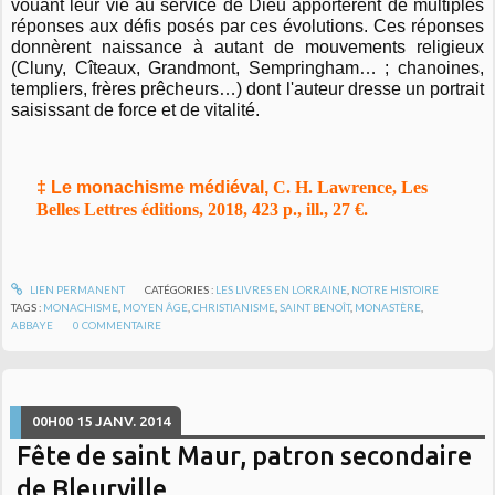
vouant leur vie au service de Dieu apportèrent de multiples
réponses aux défis posés par ces évolutions. Ces réponses
donnèrent naissance à autant de mouvements religieux
(Cluny, Cîteaux, Grandmont, Sempringham… ; chanoines,
templiers, frères prêcheurs…) dont l'auteur dresse un portrait
saisissant de force et de vitalité.
‡ Le monachisme médiéval,
C. H. Lawrence, Les
Belles Lettres éditions, 2018, 423 p., ill., 27 €.
LIEN PERMANENT
CATÉGORIES :
LES LIVRES EN LORRAINE
,
NOTRE HISTOIRE
TAGS :
MONACHISME
,
MOYEN ÂGE
,
CHRISTIANISME
,
SAINT BENOÎT
,
MONASTÈRE
,
ABBAYE
0
COMMENTAIRE
00H00
15
JANV. 2014
Fête de saint Maur, patron secondaire
de Bleurville