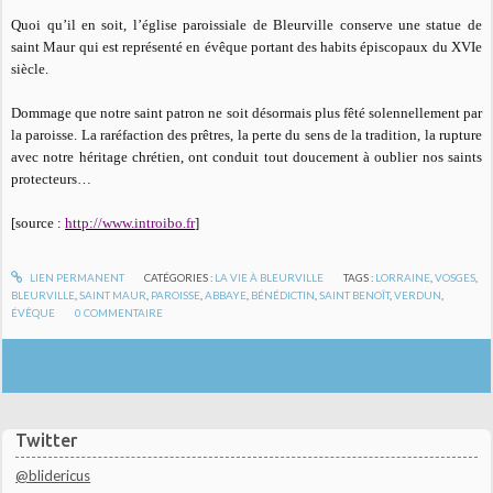
Quoi qu’il en soit, l’église paroissiale de Bleurville conserve une statue de
saint Maur qui est représenté en évêque portant des habits épiscopaux du XVIe
siècle.
Dommage que notre saint patron ne soit désormais plus fêté solennellement par
la paroisse. La raréfaction des prêtres, la perte du sens de la tradition, la rupture
avec notre héritage chrétien, ont conduit tout doucement à oublier nos saints
protecteurs…
[source :
http://www.introibo.fr
]
LIEN PERMANENT
CATÉGORIES :
LA VIE À BLEURVILLE
TAGS :
LORRAINE
,
VOSGES
,
BLEURVILLE
,
SAINT MAUR
,
PAROISSE
,
ABBAYE
,
BÉNÉDICTIN
,
SAINT BENOÎT
,
VERDUN
,
ÉVÊQUE
0
COMMENTAIRE
Twitter
@blidericus