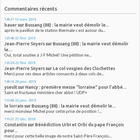
Commentaires récents
14h37
13
mars 2019
bauer
sur
Bussang (88) : la mairie veut démolir le...
après le pavillon de le station thermale c est autour du...
12h48
23
févr. 2019
Jean-Pierre Snyers
sur
Bussang (88) : la mairie veut démolir
le...
Oui, total soutien à J-F Michel! Une pétition ne...
12h24
23
févr. 2019
Jean-Pierre Snyers
sur
Le col vosgien des Clochettes
Merci pour ces deux articles consacrés à deux cols de...
14h16
29
janv. 2019
yseult
sur
Nancy : première messe "lorraine" pour l'abbé...
Saint et fructueux ministère cher abbé ! UDP+
11h08
22
janv. 2019
le lorrain
sur
Bussang (88) : la mairie veut démolir le...
merci monsieur Michel pour cette prise de position !...
11h21
27
déc. 2018
Constantin
sur
Bénédiction Urbi et Orbi du pape François
pour...
merci pour cette belle image de notre Saint-Père François...