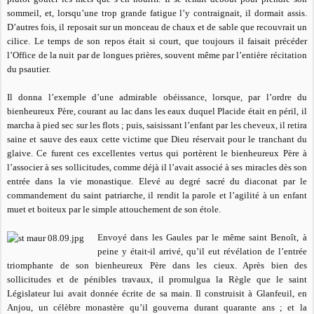
sommeil, et, lorsqu’une trop grande fatigue l’y contraignait, il dormait assis.
D’autres fois, il reposait sur un monceau de chaux et de sable que recouvrait un
cilice. Le temps de son repos était si court, que toujours il faisait précéder
l’Office de la nuit par de longues prières, souvent même par l’entière récitation
du psautier.
Il donna l’exemple d’une admirable obéissance, lorsque, par l’ordre du
bienheureux Père, courant au lac dans les eaux duquel Placide était en péril, il
marcha à pied sec sur les flots ; puis, saisissant l’enfant par les cheveux, il retira
saine et sauve des eaux cette victime que Dieu réservait pour le tranchant du
glaive. Ce furent ces excellentes vertus qui portèrent le bienheureux Père à
l’associer à ses sollicitudes, comme déjà il l’avait associé à ses miracles dès son
entrée dans la vie monastique. Elevé au degré sacré du diaconat par le
commandement du saint patriarche, il rendit la parole et l’agilité à un enfant
muet et boiteux par le simple attouchement de son étole.
Envoyé dans les Gaules par le même saint Benoît, à
peine y était-il arrivé, qu’il eut révélation de l’entrée
triomphante de son bienheureux Père dans les cieux. Après bien des
sollicitudes et de pénibles travaux, il promulgua la Règle que le saint
Législateur lui avait donnée écrite de sa main. Il construisit à Glanfeuil, en
Anjou, un célèbre monastère qu’il gouverna durant quarante ans ; et la