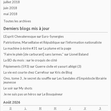
juillet 2018
juin 2018
mai 2018
Toutes les archives
Derniers blogs mis à jour
L’Esprit Chevaleresque
sur
Euro-Synergies
Patriotisme, Marseillaise et République
sur
l'information nationaliste
La machine à écrire #31
sur
La plume et la page
”Faire le plein [de carburant] sans larmes.”
sur
Lionel Baland
La BD du mois :
sur
le croquis de côté
Pépiements (593)
sur
Guerre civile et yaourt allégé (3)
La vie est courte chez Carrefour
sur
Kris de Blog
Ono, tome 3 , le secret du souffle
sur
Les Sandales d'Empédocle librairie
jeunesse
Le soir
sur
My shots
Je ne suis pas un héros
sur
Le Bouquineur
Août 2026
D
L
M
M
J
V
S