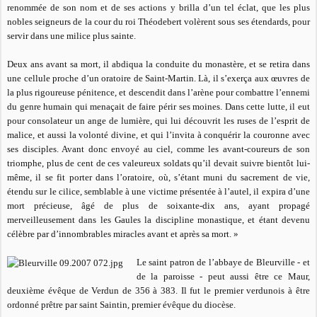
renommée de son nom et de ses actions y brilla d’un tel éclat, que les plus
nobles seigneurs de la cour du roi Théodebert volèrent sous ses étendards, pour
servir dans une milice plus sainte.
Deux ans avant sa mort, il abdiqua la conduite du monastère, et se retira dans
une cellule proche d’un oratoire de Saint-Martin. Là, il s’exerça aux œuvres de
la plus rigoureuse pénitence, et descendit dans l’arène pour combattre l’ennemi
du genre humain qui menaçait de faire périr ses moines. Dans cette lutte, il eut
pour consolateur un ange de lumière, qui lui découvrit les ruses de l’esprit de
malice, et aussi la volonté divine, et qui l’invita à conquérir la couronne avec
ses disciples. Avant donc envoyé au ciel, comme les avant-coureurs de son
triomphe, plus de cent de ces valeureux soldats qu’il devait suivre bientôt lui-
même, il se fit porter dans l’oratoire, où, s’étant muni du sacrement de vie,
étendu sur le cilice, semblable à une victime présentée à l’autel, il expira d’une
mort précieuse, âgé de plus de soixante-dix ans, ayant propagé
merveilleusement dans les Gaules la discipline monastique, et étant devenu
célèbre par d’innombrables miracles avant et après sa mort. »
Le saint patron de l’abbaye de Bleurville - et
de la paroisse - peut aussi être ce Maur,
deuxième évêque de Verdun de 356 à 383. Il fut le premier verdunois à être
ordonné prêtre par saint Saintin, premier évêque du diocèse.