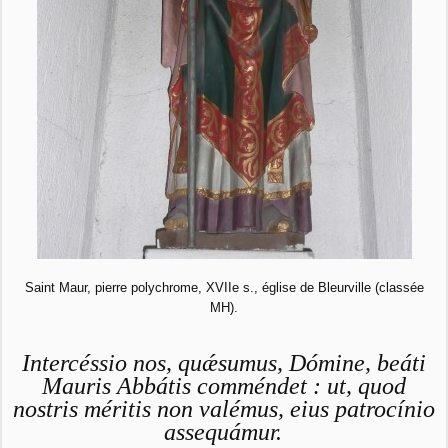
Saint Maur, pierre polychrome, XVIIe s., église de Bleurville (classée
MH).
Intercéssio nos, quǽsumus, Dómine, beáti
Mauris Abbátis comméndet : ut, quod
nostris méritis non valémus, eius patrocínio
assequámur.