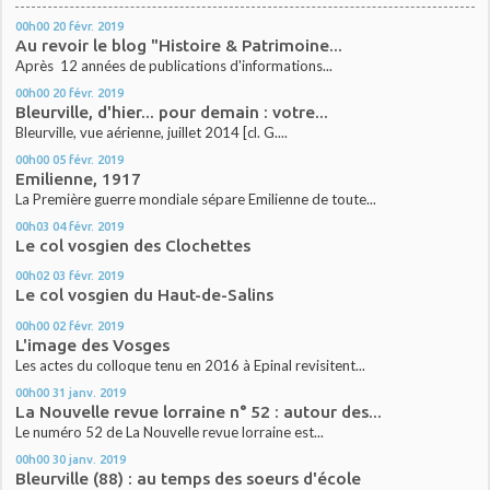
00h00
20
févr. 2019
Au revoir le blog "Histoire & Patrimoine...
Après 12 années de publications d'informations...
00h00
20
févr. 2019
Bleurville, d'hier... pour demain : votre...
Bleurville, vue aérienne, juillet 2014 [cl. G....
00h00
05
févr. 2019
Emilienne, 1917
La Première guerre mondiale sépare Emilienne de toute...
00h03
04
févr. 2019
Le col vosgien des Clochettes
00h02
03
févr. 2019
Le col vosgien du Haut-de-Salins
00h00
02
févr. 2019
L'image des Vosges
Les actes du colloque tenu en 2016 à Epinal revisitent...
00h00
31
janv. 2019
La Nouvelle revue lorraine n° 52 : autour des...
Le numéro 52 de La Nouvelle revue lorraine est...
00h00
30
janv. 2019
Bleurville (88) : au temps des soeurs d'école