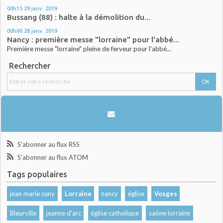
00h15
29
janv. 2019
Bussang (88) : halte à la démolition du...
00h00
28
janv. 2019
Nancy : première messe "lorraine" pour l'abbé...
Première messe "lorraine" pleine de ferveur pour l'abbé...
Rechercher
S'abonner au flux RSS
S'abonner au flux ATOM
Tags populaires
jean marie cuny
Lorraine
nancy
église
Vosges
Bleurville
jeanne d'arc
église catholique
saône lorraine