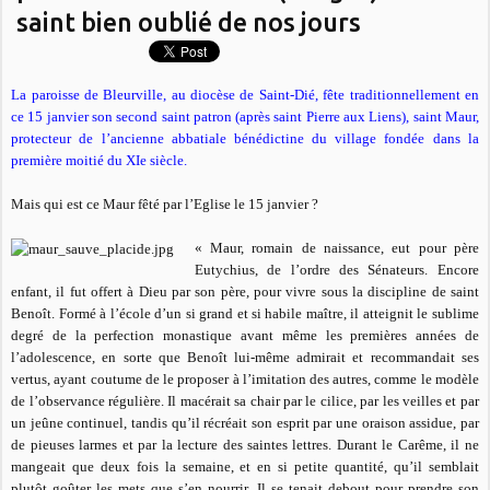
saint bien oublié de nos jours
La paroisse de Bleurville, au diocèse de Saint-Dié, fête traditionnellement en
ce 15 janvier son second saint patron (après saint Pierre aux Liens), saint Maur,
protecteur de l’ancienne abbatiale bénédictine du village fondée dans la
première moitié du XIe siècle.
Mais qui est ce Maur fêté par l’Eglise le 15 janvier ?
« Maur, romain de naissance, eut pour père
Eutychius, de l’ordre des Sénateurs. Encore
enfant, il fut offert à Dieu par son père, pour vivre sous la discipline de saint
Benoît. Formé à l’école d’un si grand et si habile maître, il atteignit le sublime
degré de la perfection monastique avant même les premières années de
l’adolescence, en sorte que Benoît lui-même admirait et recommandait ses
vertus, ayant coutume de le proposer à l’imitation des autres, comme le modèle
de l’observance régulière. Il macérait sa chair par le cilice, par les veilles et par
un jeûne continuel, tandis qu’il récréait son esprit par une oraison assidue, par
de pieuses larmes et par la lecture des saintes lettres. Durant le Carême, il ne
mangeait que deux fois la semaine, et en si petite quantité, qu’il semblait
plutôt goûter les mets que s’en nourrir. Il se tenait debout pour prendre son