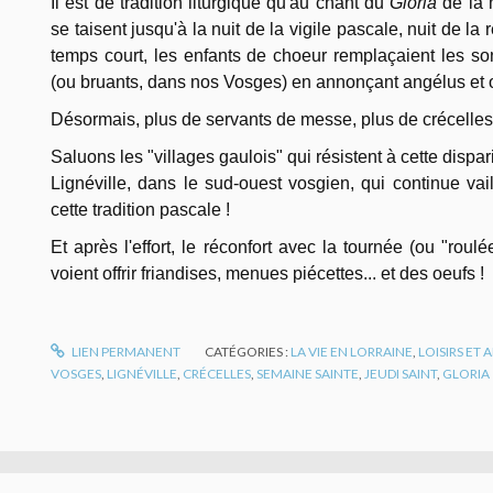
Il est de tradition liturgique qu'au chant du
Gloria
de la 
se taisent jusqu'à la nuit de la vigile pascale, nuit de la
temps court, les enfants de choeur remplaçaient les son
(ou bruants, dans nos Vosges) en annonçant angélus et of
Désormais, plus de servants de messe, plus de crécelles, 
Saluons les "villages gaulois" qui résistent à cette dispa
Lignéville, dans le sud-ouest vosgien, qui continue vail
cette tradition pascale !
Et après l'effort, le réconfort avec la tournée (ou "rou
voient offrir friandises, menues piécettes... et des oeufs !
LIEN PERMANENT
CATÉGORIES :
LA VIE EN LORRAINE
,
LOISIRS ET
VOSGES
,
LIGNÉVILLE
,
CRÉCELLES
,
SEMAINE SAINTE
,
JEUDI SAINT
,
GLORIA