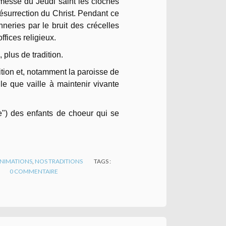
messe du Jeudi saint les cloches
 résurrection du Christ. Pendant ce
neries par le bruit des crécelles
fices religieux.
plus de tradition.
rition et, notamment la paroisse de
le que vaille à maintenir vivante
lée") des enfants de choeur qui se
 ANIMATIONS
,
NOS TRADITIONS
TAGS :
0
COMMENTAIRE