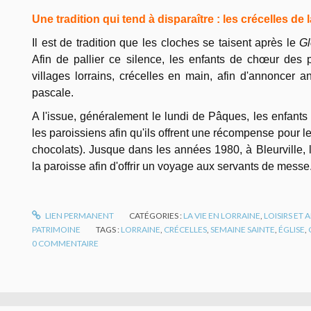
Une tradition qui tend à disparaître : les crécelles de
Il est de tradition que les cloches se taisent après le
Gl
Afin de pallier ce silence, les enfants de chœur des 
villages lorrains, crécelles en main, afin d'annoncer an
pascale.
A l'issue, généralement le lundi de Pâques, les enfants f
les paroissiens afin qu'ils offrent une récompense pour l
chocolats). Jusque dans les années 1980, à Bleurville, l
la paroisse afin d'offrir un voyage aux servants de messe
LIEN PERMANENT
CATÉGORIES :
LA VIE EN LORRAINE
,
LOISIRS ET
PATRIMOINE
TAGS :
LORRAINE
,
CRÉCELLES
,
SEMAINE SAINTE
,
ÉGLISE
,
0
COMMENTAIRE