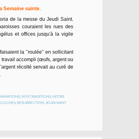
 la Semaine sainte.
oria
de la messe du Jeudi Saint.
paroisses couraient les rues des
gélus et offices jusqu'à la vigile
aisaient la "roulée" en sollicitant
e travail accompli (œufs, argent ou
'argent récolté servait au curé de
.
 ANIMATIONS
,
NOS TRADITIONS
,
NOTRE
CLOCHES
,
RESURRECTION
,
JEUDI SAINT